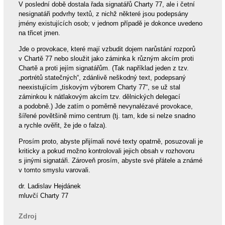
V poslední době dostala řada signatářů Charty 77, ale i četní
nesignatáři podvrhy textů, z nichž některé jsou podepsány
jmény existujících osob; v jednom případě je dokonce uvedeno
na třicet jmen.
Jde o provokace, které mají vzbudit dojem narůstání rozporů
v Chartě 77 nebo sloužit jako záminka k různým akcím proti
Chartě a proti jejím signatářům. (Tak například jeden z tzv.
„portrétů statečných“, zdánlivě neškodný text, podepsaný
neexistujícím „tiskovým výborem Charty 77“, se už stal
záminkou k nátlakovým akcím tzv. dělnických delegací
a podobně.) Jde zatím o poměrně nevynalézavé provokace,
šířené povětšině mimo centrum (tj. tam, kde si nelze snadno
a rychle ověřit, že jde o falza).
Prosím proto, abyste přijímali nové texty opatrně, posuzovali je
kriticky a pokud možno kontrolovali jejich obsah v rozhovoru
s jinými signatáři. Zároveň prosím, abyste své přátele a známé
v tomto smyslu varovali.
dr. Ladislav Hejdánek
mluvčí Charty 77
Zdroj