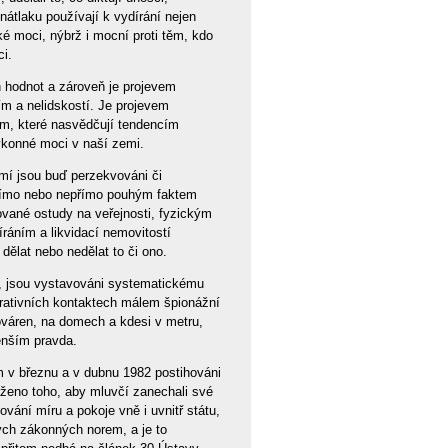
 nátlaku používají k vydírání nejen
ické moci, nýbrž i mocní proti těm, kdo
i.
h hodnot a zároveň je projevem
ím a nelidskostí. Je projevem
vům, které nasvědčují tendencím
výkonné moci v naší zemi.
ámí jsou buď perzekvováni či
 přímo nebo nepřímo pouhým faktem
ované ostudy na veřejnosti, fyzickým
ráním a likvidací nemovitostí
dělat nebo nedělat to či ono.
e, jsou vystavováni systematickému
rativních kontaktech málem špionážní
ováren, na domech a kdesi v metru,
menším pravda.
ím v březnu a v dubnu 1982 postihováni
ženo toho, aby mluvčí zanechali své
ování míru a pokoje vně i uvnitř státu,
ných zákonných norem, a je to