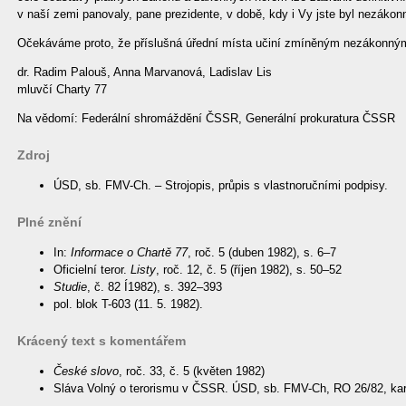
v naší zemi panovaly, pane prezidente, v době, kdy i Vy jste byl nezáko
Očekáváme proto, že příslušná úřední místa učiní zmíněným nezákonným
dr. Radim Palouš, Anna Marvanová, Ladislav Lis
mluvčí Charty 77
Na vědomí: Federální shromáždění ČSSR, Generální prokuratura ČSSR
Zdroj
ÚSD, sb. FMV-Ch. – Strojopis, průpis s vlastnoručními podpisy.
Plné znění
In:
Informace o Chartě 77
, roč. 5 (duben 1982), s. 6–7
Oficielní teror.
Listy
, roč. 12, č. 5 (říjen 1982), s. 50–52
Studie
, č. 82 Í1982), s. 392–393
pol. blok T-603 (11. 5. 1982).
Krácený text s komentářem
České slovo
, roč. 33, č. 5 (květen 1982)
Sláva Volný o terorismu v ČSSR. ÚSD, sb. FMV-Ch, RO 26/82, kart