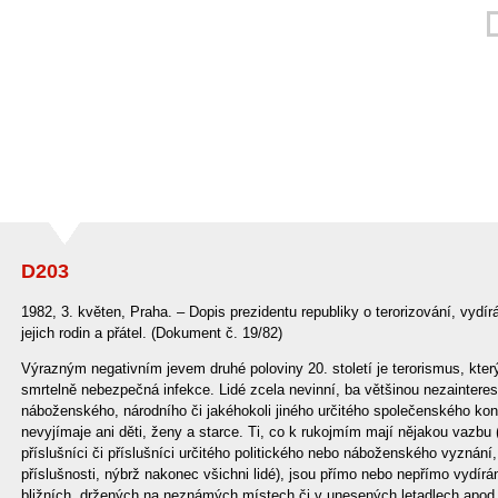
D203
1982, 3. květen, Praha. – Dopis prezidentu republiky o terorizování, vydír
jejich rodin a přátel. (Dokument č. 19/82)
Výrazným negativním jevem druhé poloviny 20. století je terorismus, který
smrtelně nebezpečná infekce. Lidé zcela nevinní, ba většinou nezainteres
náboženského, národního či jakéhokoli jiného určitého společenského kont
nevyjímaje ani děti, ženy a starce. Ti, co k rukojmím mají nějakou vazbu (
příslušníci či příslušníci určitého politického nebo náboženského vyznání,
příslušnosti, nýbrž nakonec všichni lidé), jsou přímo nebo nepřímo vydírá
bližních, držených na neznámých místech či v unesených letadlech apod., u