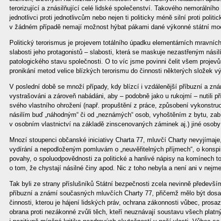
terorizující a znásilňující celé lidské společenství. Takového nemorálního
jednotlivci proti jednotlivcům nebo nejen ti politicky méně silní proti polit
v žádném případě nemají možnost hýbat pákami dané výkonné státní moc
Politický terorismus je projevem totálního úpadku elementárních mravníc
slabosti jeho protagonistů – slabosti, která se maskuje nezastřeným násil
patologického stavu společnosti. O to víc jsme povinni čelit všem proje
pronikání metod velice blízkých terorismu do činnosti některých složek 
V poslední době se množí případy, kdy blízcí i vzdálenější příbuzní a zn
vystrašováni a zároveň nabádáni, aby – podobně jako u rukojmí – nutili
svého vlastního ohrožení (např. propuštění z práce, způsobení vykonstru
násilím buď „náhodným“ či od „neznámých“ osob, vyhoštěním z bytu, zabí
v osobním vlastnictví na základě zinscenovaných záminek aj.) jiné osoby 
Mnozí stoupenci občanské iniciativy Charta 77, mluvčí Charty nevyjímaj
vydírání a nepodloženým pomluvám o „neuvěřitelných příjmech“, o konspi
povahy, o spoluodpovědnosti za politické a hanlivé nápisy na komínech t
o tom, že chystají násilné činy apod. Nic z toho nebyla a není ani v nej
Tak byli ze strany příslušníků Státní bezpečnosti zcela nevinně předevš
příbuzní a známí současných mluvčích Charty 77, přičemž mělo být dosa
činnosti, kterou je hájení lidských práv, ochrana zákonnosti vůbec, prosaz
obrana proti nezákonné zvůli těch, kteří neuznávají soustavu všech plat