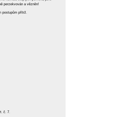
nně perzekvován a vězněn!
 postupům přítrž.
. č. 7.