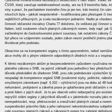
i pozitivně míněná kritika nezdravých skutečností v naší vlasti. Vůbec s
ČSSR, který zaručuje nedotknutelnost osoby, ani na § 9 trestního řádu, kt
viny a praví, že pachatelem trestného činu je jen ten, kdo trestný čin sá
mluvčích byla – jakkoli neoprávněně – kvalifikována jako přestupek či tre
nejbližších příbuzných, je zcela nezákonným jednáním. Nadto je všeobec
činností občanské iniciativy Charta 77 doloženo, že veškerá její činnost 
řádem, totiž souborem všech platných zákonných norem, tedy např. jak 
začleněnými do československé právní soustavy, tak ostatními zákony Č
být přece ve vzájemném souladu, jeden zákon nesmí protiřečit jinému p
likvidovat jeho podstatu.
Obracíme se na kompetentní orgány s tímto upozorněním, neboť nemůžem
akce mohly dít s plným vědomím odpovědných úředních míst a s inspirac
K těmto nezákonným aktům je bezprecedentním způsobem využívána nesp
platného zákona o SNB, na jejímž základě jsou jednotlivci bez předchoz
důvodu předváděni do úřadoven SNB, jsou zde podrobováni výslechům týka
nespadají do kompetence orgánů SNB (soukromé styky, politické, nábože
smyšlenými záminkami (např. § 202 – výtržnictví) jsou na dobu až 48 ho
nehumánní, protiprávní a zákeřná praxe je uplatňována proti občanům s 
a proti lidem z jejich okolí. Je to jev obecně velmi nebezpečný pro existenc
nejvyšší státní orgány z jakýchkoli důvodů a v jakémkoliv rozsahu jako 
nerespektování, resp. překrucování a zneužívání platných zásad a norem 
suspendování právního řádu a jeho nahrazení nekontrolovatelnou subjekt
celé soustavy platných zákonů a zákonných norem lze zabránit definitivn