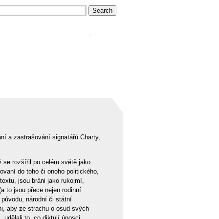
ání a zastrašování signatářů Charty,
 se rozšířil po celém světě jako
ovaní do toho či onoho politického,
extu, jsou bráni jako rukojmí,
a to jsou přece nejen rodinní
 původu, národní či státní
ni, aby ze strachu o osud svých
dělali to, co diktují únosci,