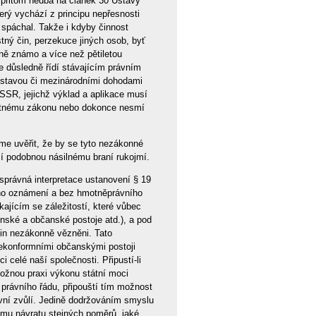
e přitom nedbá na článek 30 Ústavy
erý vychází z principu nepřesnosti
m spáchal. Takže i kdyby činnost
stný čin, perzekuce jiných osob, byť
ně známo a více než pětiletou
se důsledně řídí stávajícím právním
Ústavou či mezinárodními dohodami
SSR, jejichž výklad a aplikace musí
latnému zákonu nebo dokonce nesmí
e uvěřit, že by se tyto nezákonné
í podobnou násilnému braní rukojmí.
rávná interpretace ustanovení § 19
ího oznámení a bez hmotněprávního
jícím se záležitostí, které vůbec
nské a občanské postoje atd.), a pod
din nezákonně vězněni. Tato
nekonformními občanskými postoji
i celé naší společnosti. Připustí-li
možnou praxi výkonu státní moci
právního řádu, připouští tím možnost
ivní zvůlí. Jedině dodržováním smyslu
ímu návratu stejných poměrů, jaké