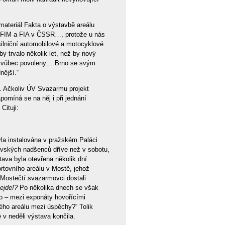
materiál Fakta o výstavbě areálu
u FIM a FIA v ČSSR…, protože u nás
ilniční automobilové a motocyklové
y trvalo několik let, než by nový
emi vůbec povoleny… Brno se svým
nější.“
ž. Ačkoliv ÚV Svazarmu projekt
omíná se na něj i při jednání
Cituji:
la instalována v pražském Paláci
rmovských nadšenců dříve než v sobotu,
tava byla otevřena několik dní
rtovního areálu v Mostě, jehož
 Mostečtí svazarmovci dostali
ejde!?
Po několika dnech se však
to – mezi exponáty hovořícími
ho areálu mezi úspěchy?“ Tolik
 v neděli výstava končila.