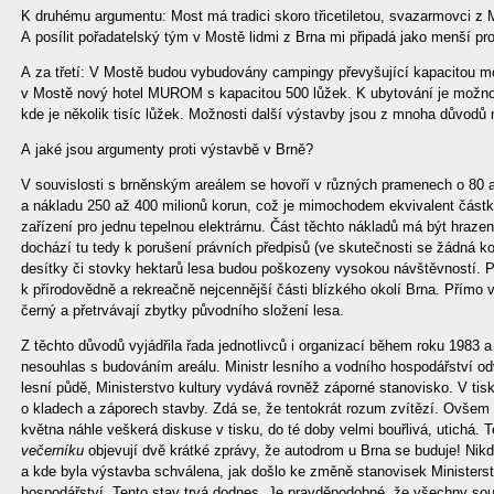
K druhému argumentu: Most má tradici skoro třicetiletou, svazarmovci z 
A posílit pořadatelský tým v Mostě lidmi z Brna mi připadá jako menší pr
A za třetí: V Mostě budou vybudovány campingy převyšující kapacitou mo
v Mostě nový hotel MUROM s kapacitou 500 lůžek. K ubytování je možno 
kde je několik tisíc lůžek. Možnosti další výstavby jsou z mnoha důvod
A jaké jsou argumenty proti výstavbě v Brně?
V souvislosti s brněnským areálem se hovoří v různých pramenech o 80 
a nákladu 250 až 400 milionů korun, což je mimochodem ekvivalent částky
zařízení pro jednu tepelnou elektrárnu. Část těchto nákladů má být hrazen
dochází tu tedy k porušení právních předpisů (ve skutečnosti se žádná 
desítky či stovky hektarů lesa budou poškozeny vysokou návštěvností. Při
k přírodovědně a rekreačně nejcennější části blízkého okolí Brna. Přímo 
černý a přetrvávají zbytky původního složení lesa.
Z těchto důvodů vyjádřila řada jednotlivců i organizací během roku 1983 a
nesouhlas s budováním areálu. Ministr lesního a vodního hospodářství o
lesní půdě, Ministerstvo kultury vydává rovněž záporné stanovisko. V ti
o kladech a záporech stavby. Zdá se, že tentokrát rozum zvítězí. Ovšem
května náhle veškerá diskuse v tisku, do té doby velmi bouřlivá, utichá.
večerníku
objevují dvě krátké zprávy, že autodrom u Brna se buduje! Nikd
a kde byla výstavba schválena, jak došlo ke změně stanovisek Ministerst
hospodářství. Tento stav trvá dodnes. Je pravděpodobné, že všechny souh