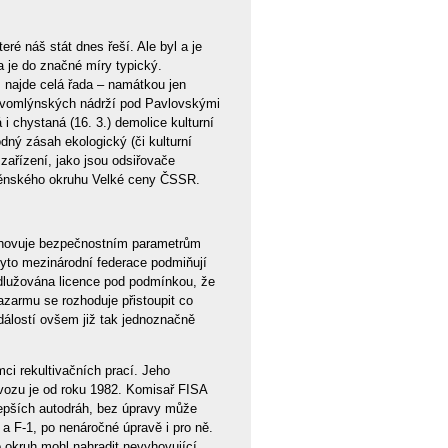
é náš stát dnes řeší. Ale byl a je
a je do značné míry typický.
 najde celá řada – namátkou jen
ovomlýnských nádrží pod Pavlovskými
 chystaná (16. 3.) demolice kulturní
dný zásah ekologický (či kulturní
á zařízení, jako jsou odsiřovače
rněnského okruhu Velké ceny ČSSR.
vyhovuje bezpečnostním parametrům
tyto mezinárodní federace podmiňují
lužována licence pod podmínkou, že
zarmu se rozhoduje přistoupit co
událostí ovšem již tak jednoznačně
ci rekultivačních prací. Jeho
ovozu je od roku 1982. Komisař FISA
jlepších autodráh, bez úpravy může
a F-1, po nenáročné úpravě i pro ně.
o okruh mohl nahradit nevyhovující