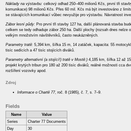
Náklady na výstavbu:
celkový odhad 250–400 milionů Kčs, první tři stavb
komunikace) 98 milionů Kčs. Přes 60 mil. Kčs má být investováno z limit
se stávajících komunikací vůbec nevyužije pro výstavbu. Návratnost inves
Zábor lesní půdy:
Pro první tři stavby 127 ha, další plánovaná stavba bud
celkem se tedy odhaduje zábor 250 ha. Další plochy (rozsah dnes nelze 
velkým množstvím návštěvníků, často neukázněných.
Parametry tratě:
5,394 km, šířka 15 m, 14 zatáček, kapacita: 55 motocykl
tisíc sedících a 47 tisíc stojících diváků.
Parametry alternativní (a stojící!) tratě v Mostě:)
4,185 km, šířka 12 až 15
projekt krytých tribun pro 180 až 200 tisíc diváků; reálné možnosti cca dv
rozšíření vozovky apod.
Zdroj
Informace o Chartě 77
, roč. 8 (1985), č. 7, s. 7–9.
Fields
Name
Value
Series
Charter 77 Documents
Day
30