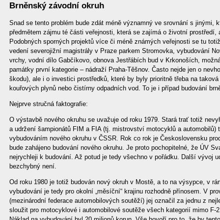
Brněnský závodní okruh
Snad se tento problém bude zdát méně významný ve srovnání s jinými, kter
předmětem zájmu té části veřejnosti, která se zajímá o životní prostředí, 
Podobných sporných projektů více či méně známých veřejnosti se tu totiž
vedení severojižní magistrály v Praze parkem Stromovka, vybudování N
vrchy, vodní dílo Gabčíkovo, obnova Jestřábích bud v Krkonoších, možná i
památky první kategorie – nádraží Praha-Těšnov. Často nejde jen o nevho
škodu), ale i o investici prostředků, které by byly prioritně třeba na takov
kouřových plynů nebo čistírny odpadních vod. To je i případ budování b
Nejprve stručná faktografie:
O výstavbě nového okruhu se uvažuje od roku 1979. Stará trať totiž ne
a udržení šampionátů FIM a FIA (tj. mistrovství motocyklů a automobilů) 
vybudováním nového okruhu v ČSSR. Rok co rok je Československu prod
bude zahájeno budování nového okruhu. Je proto pochopitelné, že ÚV Sva
nejrychleji k budování. Až potud je tedy všechno v pořádku. Další vývoj 
bezchybný není.
Od roku 1980 je totiž budován nový okruh v Mostě, a to na výsypce, v rám
vybudování je tedy pro okolní „měsíční“ krajinu rozhodně přínosem. V pr
(mezinárodní federace automobilových soutěží) jej označil za jednu z ne
sloužit pro motocyklové i automobilové soutěže všech kategorií mimo F-2 
Náklad na vybudování byl 20 milionů korun. Vše hovoří pro to, že by tent