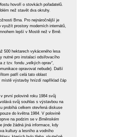
Mostu hovoří o stovkách pořadatelů.
oblém než stavět dva okruhy.
žnosti Brna. Pro nejnáročnější je
využít prostory moderních internátů,
ů mnohem lepší v Mostě než v Brně.
až 500 hektarech vykáceného lesa
 nutné pro instalaci odsiřovacího
a z tzv. fondu „velkých oprav“,
komunikace opravovat nebude). Další
tom patří celá tato oblast
v místě výstavby hnízdí například čáp
 v první polovině roku 1984 svůj
dvolává svůj souhlas s výstavbou na
sku probíhá celkem otevřená diskuse
 pouze do května 1984. V polovině
 Teprve na podzim se v
Brněnském
e jinde žádná jiná informace, kdy
va kultury a lesního a vodního
lasy, kterých bylo třeba, skutečně