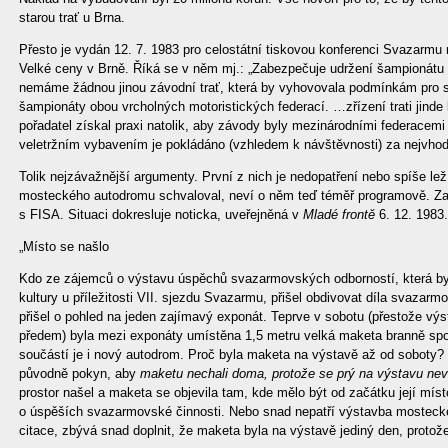
starou trať u Brna.
Přesto je vydán 12. 7. 1983 pro celostátní tiskovou konferenci Svazarmu 
Velké ceny v Brně. Říká se v něm mj.: „Zabezpečuje udržení šampionát
nemáme žádnou jinou závodní trať, která by vyhovovala podmínkám pro s
šampionáty obou vrcholných motoristických federací. …zřízení trati jinde b
pořadatel získal praxi natolik, aby závody byly mezinárodními federac
veletržním vybavením je pokládáno (vzhledem k návštěvnosti) za nejvhod
Tolik nejzávažnější argumenty. První z nich je nedopatření nebo spíše le
mosteckého autodromu schvaloval, neví o něm teď téměř programově. Zap
s FISA. Situaci dokresluje noticka, uveřejněná v
Mladé frontě
6. 12. 1983. 
„Místo se našlo
Kdo ze zájemců o výstavu úspěchů svazarmovských odborností, která by
kultury u příležitosti VII. sjezdu Svazarmu, přišel obdivovat díla svaza
přišel o pohled na jeden zajímavý exponát. Teprve v sobotu (přestože výs
předem) byla mezi exponáty umístěna 1,5 metru velká maketa branně spo
součástí je i nový autodrom. Proč byla maketa na výstavě až od soboty?
původně pokyn, aby
maketu nechali doma, protože se prý na výstavu nev
prostor našel a maketa se objevila tam, kde mělo být od začátku její mís
o úspěších svazarmovské činnosti. Nebo snad nepatří výstavba mostecké
citace, zbývá snad doplnit, že maketa byla na výstavě jediný den, protože