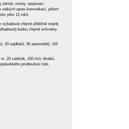
y (okruh, mosty, spojovací
u velkých oprav komunikací, přitom
tic přes 12 roků.
e vyžadovat zřejmě přibližně stejně,
odhadnout) budou zřejmě ovlivněny
ů, 33 sajdkárů, 36 automobilů, 155
 m, 20 zatáček, 150 tisíc diváků,
ojnásobného prodloužení trati,