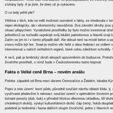
získány byly. A je jisté, že dnes už je vykáceno.
O co tedy ještě jde?
Většina z těch, kdo se měli možnost seznámit s fakty, se shodovala v to
nejen ekologicky, ale i ekonomicky neuvážená. Dva závodní okruhy jsou
situaci přepychem. Vynaložené prostředky by bylo možno investovat účeln
jednotlivců se rozhodlo uspokojit svůj lokální patriotismus a hlavně svoji
Zatím se jim to i v tomto případě daří. Ale dokud není na místě beton a asf
znovu může být les. Snad je možno věc řešit u obou federací se sídlem v
intervenovat u našich ústředních orgánů, které celou záležitost schválily
A ne-li, pak je brněnský okruh alespoň upozorněním do budoucna. Protož
životního prostředí, s nímž bude v Československu nutno bojovat.
Fakta o Velké ceně Brna – novém areálu
Poloha:
západně od Brna mezi obcemi Ostrovačice a Žebětín, lokalita Ký
Popis a stav území:
lesní půda, původně součást návrhu oblasti klidu, tj
využívané především k rekreaci; součást území s optimálním životním pr
listnaté porosty (dub, buk) s přírodně blízkou dřevinnou skladbou, 60 dru
chráněných druhů), výskyt kulturofobních druhů: čáp černý, holub doupňák,
podobně je hodnotná i fauna dalších skupin živočichů; jedno z hlavních 