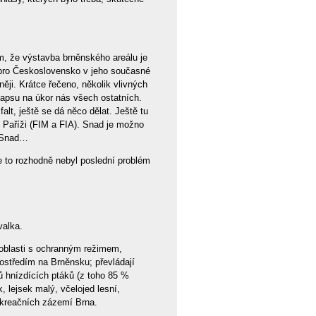
m, že výstavba brněnského areálu je
 pro Československo v jeho současné
ěji. Krátce řečeno, několik vlivných
 kapsu na úkor nás všech ostatních.
alt, ještě se dá něco dělat. Ještě tu
 Paříži (FIM a FIA). Snad je možno
. Snad…
e to rozhodně nebyl poslední problém
valka.
. oblasti s ochranným režimem,
ostředím na Brněnsku; převládají
hů hnízdících ptáků (z toho 85 %
 lejsek malý, včelojed lesní,
rekreačních zázemí Brna.