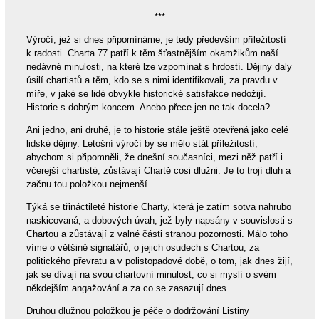
***
Výročí, jež si dnes připomínáme, je tedy především příležitostí
k radosti. Charta 77 patří k těm šťastnějším okamžikům naší
nedávné minulosti, na které lze vzpomínat s hrdostí. Dějiny daly
úsilí chartistů a těm, kdo se s nimi identifikovali, za pravdu v
míře, v jaké se lidé obvykle historické satisfakce nedožijí.
Historie s dobrým koncem. Anebo přece jen ne tak docela?
Ani jedno, ani druhé, je to historie stále ještě otevřená jako celé
lidské dějiny. Letošní výročí by se mělo stát příležitostí,
abychom si připomněli, že dnešní současníci, mezi něž patří i
včerejší chartisté, zůstávají Chartě cosi dlužni. Je to trojí dluh a
začnu tou položkou nejmenší.
Týká se třináctileté historie Charty, která je zatím sotva nahrubo
naskicovaná, a dobových úvah, jež byly napsány v souvislosti s
Chartou a zůstávají z valné části stranou pozornosti. Málo toho
víme o většině signatářů, o jejich osudech s Chartou, za
politického převratu a v polistopadové době, o tom, jak dnes žijí,
jak se dívají na svou chartovní minulost, co si myslí o svém
někdejším angažování a za co se zasazují dnes.
Druhou dlužnou položkou je péče o dodržování Listiny