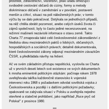
prostředí, zdravotnictví, vězeňství, praxi úřadů omezující
svobodné cestování občanů do ciziny, formy a metody
diskriminace občanů v zaměstnání a v povolání, postavení
menšin a církví, situaci na poli náboženských práv; v tomto
výčtu by se dalo pokračovat. Dotýkala se jednotlivých případů,
na něž chtěla obrátit pozornost, anebo celých úseků života či
zájmů společnosti; byly to často jediné necenzurované, na
režimní mašinerii nezávislé informace o stavu země. Takto
Charta 77 zmapovala také celé československé zákonodárství z
hlediska obou mezinárodních paktů o lidských, občanských,
hospodářských a sociálních právech; detailně dokumentovala,
které československé zákony odporují mezinárodním závazkům
ČSSR, a předkládala návrhy na řešení.
Ač ve svém základním přístupu nepolitická, vyslovila se Charta
už v prvních deseti letech své existence ve svých dokumentech
k mnoha eminentně politickým otázkám: počínaje rokem 1978
uveřejňovala takřka každoročně stanovisko k vojenské
intervenci roku 1968 s požadavkem odvolat sovětská vojska z
Československa a později i s dalšími politickými požadavky;
opakovaně se zabývala situací v Polsku a uveřejnila nejedno
otevřené a statečné prohlášení, jako například „Ruce pryč od
Polska!“ z prosince 1980.
***