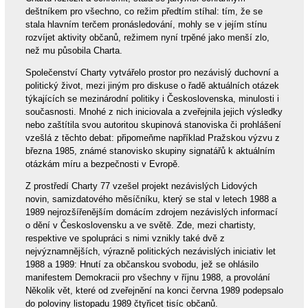
deštníkem pro všechno, co režim předtím stíhal: tím, že se
stala hlavním terčem pronásledování, mohly se v jejím stínu
rozvíjet aktivity občanů, režimem nyní trpěné jako menší zlo,
než mu působila Charta.
Společenství Charty vytvářelo prostor pro nezávislý duchovní a
politický život, mezi jiným pro diskuse o řadě aktuálních otázek
týkajících se mezinárodní politiky i Československa, minulosti i
současnosti. Mnohé z nich iniciovala a zveřejnila jejich výsledky
nebo zaštítila svou autoritou skupinová stanoviska či prohlášení
vzešlá z těchto debat: připomeňme například Pražskou výzvu z
března 1985, známé stanovisko skupiny signatářů k aktuálním
otázkám míru a bezpečnosti v Evropě.
Z prostředí Charty 77 vzešel projekt nezávislých Lidových
novin, samizdatového měsíčníku, který se stal v letech 1988 a
1989 nejrozšířenějším domácím zdrojem nezávislých informací
o dění v Československu a ve světě. Zde, mezi chartisty,
respektive ve spolupráci s nimi vznikly také dvě z
nejvýznamnějších, výrazně politických nezávislých iniciativ let
1988 a 1989: Hnutí za občanskou svobodu, jež se ohlásilo
manifestem Demokracii pro všechny v říjnu 1988, a provolání
Několik vět, které od zveřejnění na konci června 1989 podepsalo
do poloviny listopadu 1989 čtyřicet tisíc občanů.