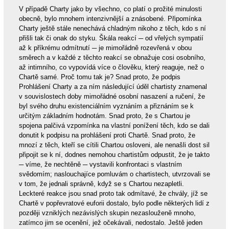
V případě Charty jako by všechno, co platí o prožité minulosti
obecně, bylo mnohem intenzivnější a znásobené. Připomínka
Charty ještě stále nenechává chladným nikoho z těch, kdo s ní
přišli tak či onak do styku. Škála reakcí ─ od vřelých sympatií
až k příkrému odmítnutí ─ je mimořádně rozevřená v obou
směrech a v každé z těchto reakcí se obnažuje cosi osobního,
až intimního, co vypovídá více o člověku, který reaguje, než o
Chartě samé. Proč tomu tak je? Snad proto, že podpis
Prohlášení Charty a za ním následující úděl chartisty znamenal
v souvislostech doby mimořádné osobní nasazení a ručení, že
byl svého druhu existenciálním vyznáním a přiznáním se k
určitým základním hodnotám. Snad proto, že s Chartou je
spojena palčivá vzpomínka na vlastní ponížení těch, kdo se dali
donutit k podpisu na prohlášení proti Chartě. Snad proto, že
mnozí z těch, kteří se cítili Chartou osloveni, ale nenašli dost sil
připojit se k ní, dodnes nemohou chartistům odpustit, že je takto
─ víme, že nechtěně ─ vystavili konfrontaci s vlastním
svědomím; naslouchajíce pomluvám o chartistech, utvrzovali se
v tom, že jednali správně, když se s Chartou nezapletli.
Leckteré reakce jsou snad proto tak odmítavé, že chvály, jíž se
Chartě v popřevratové euforii dostalo, bylo podle některých lidí z
později vzniklých nezávislých skupin nezaslouženě mnoho,
zatímco jim se ocenění, jež očekávali, nedostalo. Ještě jeden