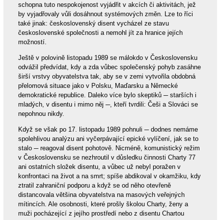
schopna tuto nespokojenost vyjádřit v akcích či aktivitách, jež
by vyjadřovaly vůli dosáhnout systémových změn. Lze to říci
také jinak: československý disent vycházel ze stavu
československé společnosti a nemohl jít za hranice jejích
možností.
Ještě v polovině listopadu 1989 se málokdo v Československu
odvážil předvídat, kdy a zda vůbec společenský pohyb zasáhne
širší vrstvy obyvatelstva tak, aby se v zemi vytvořila obdobná
přelomová situace jako v Polsku, Maďarsku a Německé
demokratické republice. Daleko více bylo skeptiků ─ starších i
mladých, v disentu i mimo něj ─, kteří tvrdili: Češi a Slováci se
nepohnou nikdy.
Když se však po 17. listopadu 1989 pohnuli ─ dodnes nemáme
spolehlivou analýzu ani vyčerpávající epické vylíčení, jak se to
stalo ─ reagoval disent pohotově. Nicméně, komunistický režim
v Československu se nezhroutil v důsledku činnosti Charty 77
ani ostatních složek disentu, a vůbec už nebyl poražen v
konfrontaci na život a na smrt; spíše abdikoval v okamžiku, kdy
ztratil zahraniční podporu a když se od něho otevřeně
distancovala většina obyvatelstva na masových veřejných
mítincích. Ale osobnosti, které prošly školou Charty, ženy a
muži pocházející z jejího prostředí nebo z disentu Chartou