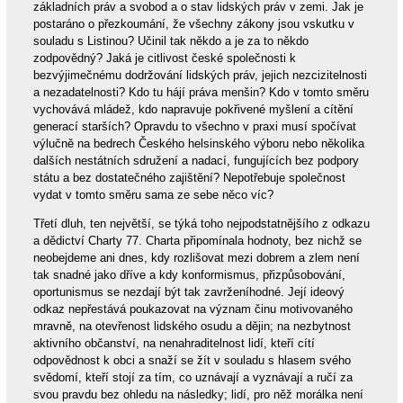
základních práv a svobod a o stav lidských práv v zemi. Jak je
postaráno o přezkoumání, že všechny zákony jsou vskutku v
souladu s Listinou? Učinil tak někdo a je za to někdo
zodpovědný? Jaká je citlivost české společnosti k
bezvýjimečnému dodržování lidských práv, jejich nezcizitelnosti
a nezadatelnosti? Kdo tu hájí práva menšin? Kdo v tomto směru
vychovává mládež, kdo napravuje pokřivené myšlení a cítění
generací starších? Opravdu to všechno v praxi musí spočívat
výlučně na bedrech Českého helsinského výboru nebo několika
dalších nestátních sdružení a nadací, fungujících bez podpory
státu a bez dostatečného zajištění? Nepotřebuje společnost
vydat v tomto směru sama ze sebe něco víc?
Třetí dluh, ten největší, se týká toho nejpodstatnějšího z odkazu
a dědictví Charty 77. Charta připomínala hodnoty, bez nichž se
neobejdeme ani dnes, kdy rozlišovat mezi dobrem a zlem není
tak snadné jako dříve a kdy konformismus, přizpůsobování,
oportunismus se nezdají být tak zavrženíhodné. Její ideový
odkaz nepřestává poukazovat na význam činu motivovaného
mravně, na otevřenost lidského osudu a dějin; na nezbytnost
aktivního občanství, na nenahraditelnost lidí, kteří cítí
odpovědnost k obci a snaží se žít v souladu s hlasem svého
svědomí, kteří stojí za tím, co uznávají a vyznávají a ručí za
svou pravdu bez ohledu na následky; lidí, pro něž morálka není