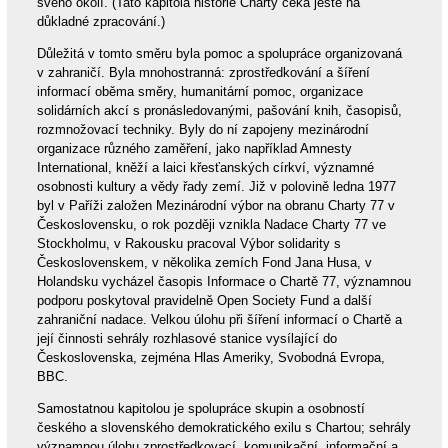
svého okolí. (Tato kapitola historie Charty čeká ještě na
důkladné zpracování.)
Důležitá v tomto směru byla pomoc a spolupráce organizovaná
v zahraničí. Byla mnohostranná: zprostředkování a šíření
informací oběma směry, humanitární pomoc, organizace
solidárních akcí s pronásledovanými, pašování knih, časopisů,
rozmnožovací techniky. Byly do ní zapojeny mezinárodní
organizace různého zaměření, jako například Amnesty
International, kněží a laici křesťanských církví, významné
osobnosti kultury a vědy řady zemí. Již v polovině ledna 1977
byl v Paříži založen Mezinárodní výbor na obranu Charty 77 v
Československu, o rok později vznikla Nadace Charty 77 ve
Stockholmu, v Rakousku pracoval Výbor solidarity s
Československem, v několika zemích Fond Jana Husa, v
Holandsku vycházel časopis Informace o Chartě 77, významnou
podporu poskytoval pravidelně Open Society Fund a další
zahraniční nadace. Velkou úlohu při šíření informací o Chartě a
její činnosti sehrály rozhlasové stanice vysílající do
Československa, zejména Hlas Ameriky, Svobodná Evropa,
BBC.
Samostatnou kapitolou je spolupráce skupin a osobností
českého a slovenského demokratického exilu s Chartou; sehrály
významnou úlohu zprostředkovací, komunikační, informační a