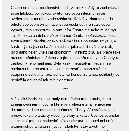
Charta se stala společenstvím lidí, z nichž každý si zachovával
svou lidskou, politickou, světonázorovou integritu, svou
svébytnost a morální zodpovědnost. Každý z chartistů si do
tohoto společenství přinášel svou osobnostní a názorovou
výbavu, svou představu o tom, čím Charta má nebo může být.
To, že po celou dobu své existence Charta nepřestávala hledat
svou vlastní identitu, opakovaně se tázala po svém smyslu, v
často trýznivých debatách hledala, jak naplnit svůj závazek,
bylo dáno nejen vnějšími okolnostmi, v nichž žila, ale právě také
růzností představ každého z jejích signatářů o smyslu Charty a
cestách k jeho naplnění. Byla však i neustálým hledáním a
nacházením konsenzu o společné cestě a potvrzováním
vzájemné solidarity; bez ochoty ke konsenzu a bez solidarity by
nepřežila ani první rok své existence.
***
V životě Charty 77 zaujímaly mimořádné místo texty, které
zveřejňovali její mluvčí a které byly obecně známé jako její
dokumenty. Tato monitorující činnost Charty 77 osvětlovala a
prosvětlovala prakticky všechny sféry života v Československu
─ sociální (mj. hospodářské zákonodárství a situaci odborů),
ekonomickou a kulturní, justici, školství, stav životního