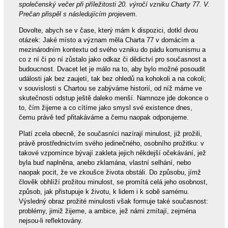
společenský večer při příležitosti 20. výročí vzniku Charty 77. V.
Prečan přispěl s následujícím projevem.
Dovolte, abych se v čase, který mám k dispozici, dotkl dvou
otázek: Jaké místo a význam měla Charta 77 v domácím a
mezinárodním kontextu od svého vzniku do pádu komunismu a
co z ní či po ní zůstalo jako odkaz či dědictví pro současnost a
budoucnost. Dvacet let je málo na to, aby bylo možné posoudit
události jak bez zaujetí, tak bez ohledů na kohokoli a na cokoli;
v souvislosti s Chartou se zabýváme historií, od níž máme ve
skutečnosti odstup ještě daleko menší. Namnoze jde dokonce o
to, čím žijeme a co cítíme jako smysl své existence dnes,
čemu právě teď přitakáváme a čemu naopak odporujeme.
Platí zcela obecně, že současníci nazírají minulost, již prožili,
právě prostřednictvím svého jedinečného, osobního prožitku: v
takové vzpomínce bývají zakleta jejich někdejší očekávání, jež
byla buď naplněna, anebo zklamána, vlastní selhání, nebo
naopak pocit, že ve zkoušce života obstáli. Do způsobu, jímž
člověk obhlíží prožitou minulost, se promítá celá jeho osobnost,
způsob, jak přistupuje k životu, k lidem i k sobě samému.
Výsledný obraz prožité minulosti však formuje také současnost:
problémy, jimiž žijeme, a ambice, jež námi zmítají, zejména
nejsou-li reflektovány.