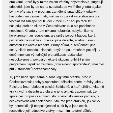
otázkami, které byly mimo zájem většiny obyvatelstva, sugerují
odpověď, jako by se sama uzavírala do vnitřního ghetta a jako
by jiný přístup, jiný program, zaměřený snad blíže k údajným
každodenním zájmům lidí, měl šanci získat více stoupenců a
vyvolat rozsáhlejší hnutí. Žel v roce 1977 ani po řadu let
následujících se nikdo v Československu o nic podobného
nepokusil. Charta v tom nikomu nebránila, nebyla nikomu
konkurentem ani soupeřem, ale spíše porodní bábou, která
pomáhala na svět té či oné skupině disentu, anebo jí svou
autoritou získávala respekt. Přímý důkaz o schůdnosti jiné
cesty nikdo nepodal. Naopak, když se pak mnohem později, v
době mnohem výhodnější pro artikulaci občanské
nespokojenosti, pokusily některé skupiny přiblížit jiným
programem například zájmům „obyčejného spotřebitele“, masový
příliv stoupenců nezaznamenaly.
Ti, jimž nedá spát sama o sobě legitimní otázka, proč v
Československu nebyly spontánní dělnické bouře, stávky jako v
Polsku a hnutí obdobné polské Solidaritě, a kteří příčinu, vlastně
viníka vidí v disentu a v obsahu jeho aktivit, zapomínají, že
spíše než o opozici a disent šlo o československé poměry, o
československou společnost. Stojíme před otázkou, jak velký
byl potenciál její nespokojenosti a jak byla jako celek,
respektive její jednotlivé vrstvy, mezi nimi tovární dělníci,