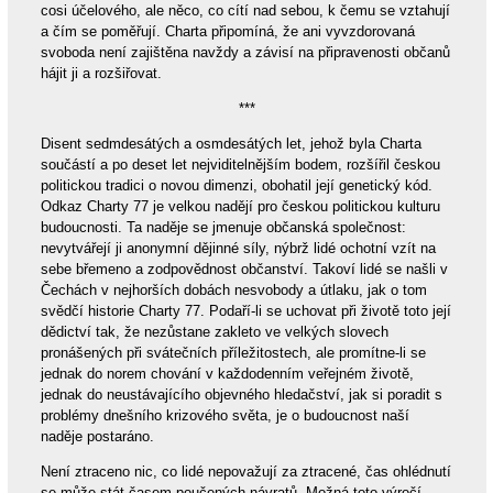
cosi účelového, ale něco, co cítí nad sebou, k čemu se vztahují
a čím se poměřují. Charta připomíná, že ani vyvzdorovaná
svoboda není zajištěna navždy a závisí na připravenosti občanů
hájit ji a rozšiřovat.
***
Disent sedmdesátých a osmdesátých let, jehož byla Charta
součástí a po deset let nejviditelnějším bodem, rozšířil českou
politickou tradici o novou dimenzi, obohatil její genetický kód.
Odkaz Charty 77 je velkou nadějí pro českou politickou kulturu
budoucnosti. Ta naděje se jmenuje občanská společnost:
nevytvářejí ji anonymní dějinné síly, nýbrž lidé ochotní vzít na
sebe břemeno a zodpovědnost občanství. Takoví lidé se našli v
Čechách v nejhorších dobách nesvobody a útlaku, jak o tom
svědčí historie Charty 77. Podaří-li se uchovat při životě toto její
dědictví tak, že nezůstane zakleto ve velkých slovech
pronášených při svátečních příležitostech, ale promítne-li se
jednak do norem chování v každodenním veřejném životě,
jednak do neustávajícího objevného hledačství, jak si poradit s
problémy dnešního krizového světa, je o budoucnost naší
naděje postaráno.
Není ztraceno nic, co lidé nepovažují za ztracené, čas ohlédnutí
se může stát časem poučených návratů. Možná toto výročí