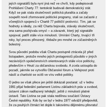
jejích signatářů byla nyní jiná než ve chvíli, kdy podepisovali
Prohlášení Charty 77: tentokrát budovali demokratický stát.
Když se pak stala skutečností politická pluralita a začaly
soupeřit nově zformované politické programy, stali se začasté z
včerejších spojenců v Chartě 77 političtí protivníci. Tím, jak se
hodnoty a ideály, za něž Charta bojovala, stávaly skutečností,
ona sama pozbývala smysl ─ a závazek, který její signatáře
spojoval, patřil stále více minulosti. Umírání Charty, trvající tři
roky, byl proces přirozený, třebaže pro mnohé ze zúčastněných
bolestný.
Svou původní podobu však Charta postupně ztrácela již před
listopadem, protože mnoho jejích protagonistů působilo v jiných
nezávislých společenstvích orientovaných stále více politicky,
především v Hnutí za občanskou svobodu. A zcela ustoupila do
pozadí, jakmile se vytvořilo Občanské fórum a Veřejnost proti
násilí a chartisté se ocitli ve víru velké politiky.
O jedno se však přece jen ještě dokázali postarat: už v lednu
1991 přijal federální parlament Listinu základních práv a svobod,
ústavní zákon nadřazený tehdejší, ještě z minulosti platné
ústavě. Tato Listina se pak stala nedílnou součástí Ústavy
České republiky. Kdo by se byl v lednu 1977 odvážil předpovědi,
že za pouhých čtrnáct let dojde k takovému dějinnému převratu!