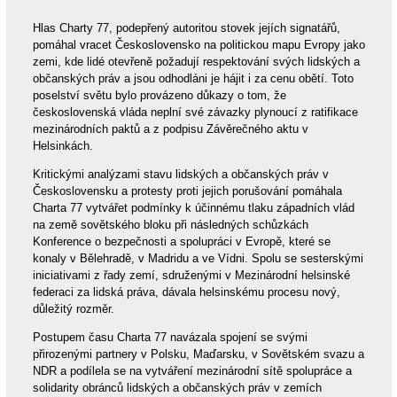
Hlas Charty 77, podepřený autoritou stovek jejích signatářů,
pomáhal vracet Československo na politickou mapu Evropy jako
zemi, kde lidé otevřeně požadují respektování svých lidských a
občanských práv a jsou odhodláni je hájit i za cenu obětí. Toto
poselství světu bylo provázeno důkazy o tom, že
československá vláda neplní své závazky plynoucí z ratifikace
mezinárodních paktů a z podpisu Závěrečného aktu v
Helsinkách.
Kritickými analýzami stavu lidských a občanských práv v
Československu a protesty proti jejich porušování pomáhala
Charta 77 vytvářet podmínky k účinnému tlaku západních vlád
na země sovětského bloku při následných schůzkách
Konference o bezpečnosti a spolupráci v Evropě, které se
konaly v Bělehradě, v Madridu a ve Vídni. Spolu se sesterskými
iniciativami z řady zemí, sdruženými v Mezinárodní helsinské
federaci za lidská práva, dávala helsinskému procesu nový,
důležitý rozměr.
Postupem času Charta 77 navázala spojení se svými
přirozenými partnery v Polsku, Maďarsku, v Sovětském svazu a
NDR a podílela se na vytváření mezinárodní sítě spolupráce a
solidarity obránců lidských a občanských práv v zemích