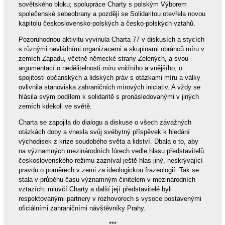
sovětského bloku; spolupráce Charty s polským Výborem
společenské sebeobrany a později se Solidaritou otevřela novou
kapitolu československo-polských a česko-polských vztahů.
Pozoruhodnou aktivitu vyvinula Charta 77 v diskusích a stycích
s různými nevládními organizacemi a skupinami obránců míru v
zemích Západu, včetně německé strany Zelených, a svou
argumentací o nedělitelnosti míru vnitřního a vnějšího, o
spojitosti občanských a lidských práv s otázkami míru a války
ovlivnila stanoviska zahraničních mírových iniciativ. A vždy se
hlásila svým podílem k solidaritě s pronásledovanými v jiných
zemích kdekoli ve světě.
Charta se zapojila do dialogu a diskuse o všech závažných
otázkách doby a vnesla svůj svébytný příspěvek k hledání
východisek z krize soudobého světa a lidství. Dbala o to, aby
na významných mezinárodních fórech vedle hlasu představitelů
československého režimu zazníval ještě hlas jiný, neskrývající
pravdu o poměrech v zemi za ideologickou frazeologií. Tak se
stala v průběhu času významným činitelem v mezinárodních
vztazích: mluvčí Charty a další její představitelé byli
respektovanými partnery v rozhovorech s vysoce postavenými
oficiálními zahraničními návštěvníky Prahy.
***