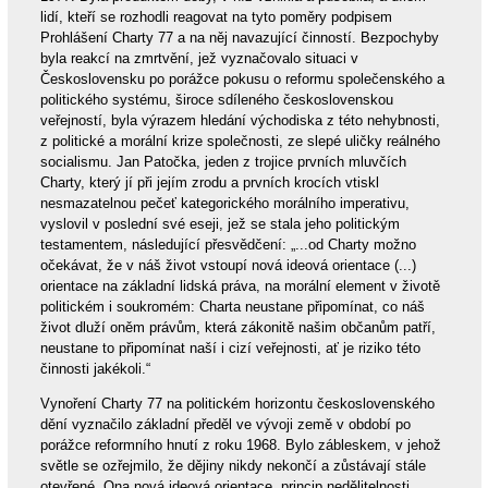
lidí, kteří se rozhodli reagovat na tyto poměry podpisem
Prohlášení Charty 77 a na něj navazující činností. Bezpochyby
byla reakcí na zmrtvění, jež vyznačovalo situaci v
Československu po porážce pokusu o reformu společenského a
politického systému, široce sdíleného československou
veřejností, byla výrazem hledání východiska z této nehybnosti,
z politické a morální krize společnosti, ze slepé uličky reálného
socialismu. Jan Patočka, jeden z trojice prvních mluvčích
Charty, který jí při jejím zrodu a prvních krocích vtiskl
nesmazatelnou pečeť kategorického morálního imperativu,
vyslovil v poslední své eseji, jež se stala jeho politickým
testamentem, následující přesvědčení: „...od Charty možno
očekávat, že v náš život vstoupí nová ideová orientace (...)
orientace na základní lidská práva, na morální element v životě
politickém i soukromém: Charta neustane připomínat, co náš
život dluží oněm právům, která zákonitě našim občanům patří,
neustane to připomínat naší i cizí veřejnosti, ať je riziko této
činnosti jakékoli.“
Vynoření Charty 77 na politickém horizontu československého
dění vyznačilo základní předěl ve vývoji země v období po
porážce reformního hnutí z roku 1968. Bylo zábleskem, v jehož
světle se ozřejmilo, že dějiny nikdy nekončí a zůstávají stále
otevřené. Ona nová ideová orientace, princip nedělitelnosti