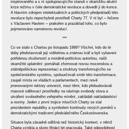
inspirovaného a s ní spolupracujícího stanuli v okamžiku akutní
krize režimu v čele demokratické revoluce a dovedli ji do konce.
A hlavním zdrojem intelektuálních a politických předpokladů této
revoluce bylo nepochybně prostředí Charty 77. V ní byl ─ řečeno
s Václavem Havlem ─ prakořen a prazáklad toho, co bylo
pojmenováno sametovou revolucí.
***
Co se stalo s Chartou po listopadu 1989? Všichni, kdo do té
doby představovali její viditelnou a známou tvář a byli vybaveni
potřebnou zkušeností a morálně-politickou autoritou, našli
okamžité uplatnění: pomáhali zformovat novou mocenskou a
státněpolitickou reprezentaci a struktury transformujícího se
společenského systému, spoluurčovali směr této transformace,
zaujali místa ve vládách a parlamentech, mezi nově
jmenovanými rektory univerzit, mezi těmi, kdo přebudovávali
masové sdělovací prostředky na nástroje svobody slova a
utváření svobodného veřejného mínění, zakládali nakladatelství
a noviny. Jeden z první trojice mluvčích Charty se stal
prezidentem republiky a symbolem kontinuity nových poměrů s
demokratickými tradicemi předválečného Československa.
Situace byla zásadně odlišná než historický kontext, v němž
Charta vznikla a skoro třináct let pracovala. Také odpovědnost