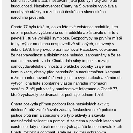
komunistickém státu, i testování, jaké jsou vyhlídky země do
budoucnosti. Nezakotvenost Charty na Slovensku vyvolávala
neodbytné otázky o rozdílnosti českého a slovenského
národního prostředí.
Charta 77 byla také to, co za léta své existence podnítila, i co
se z ní posléze vyčlenilo či od ní oddělilo a zůstávalo s ní tu v
pevnější, tu ve volnější symbióze. Bezpochyby na prvním místě
to byl Výbor na obranu nespravedlivě stíhaných, ustavený v
dubnu 1978, který svou prací naplňoval Patočkovo očekávání,
že nespravedlnost a diskriminace nebudou zapomínány a že se
nad nimi nezavře voda. Charta dala silný impulz k rozvoji
samovydavatelské činnosti: z praktické potřeby vzájemné
komunikace, obrany před perzekuční a nactiutrhačnou kampaní
režimu a informování širší veřejnosti o svých cílech a záměrech
vytvořili chartisté spontánně vlastní náhradní informační
systém. Z něj pak vzešly samizdatové Informace o Chartě 77,
které vycházely po dvanáct let počínaje lednem 1978.
Charta poskytla přímou podporu řadě nezávislých aktivit;
důsledně totiž zveřejňovala zásahy československé policie a
justice proti nim a současně pro tyto aktivity získávala
mezinárodní solidaritu a pomoc. A zejména v prvních letech své
existence, kdy se úsilí mocenských aparátů koncentrovalo k cíli
Chartu rozložit a ochromit, stala se jakýmsi ochranným