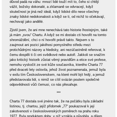
důvod padá na váhu: mnozí lidé touží mít to, čeho si chtějí
vážit, božsky dokonalé, a zklamaně se odvracejí, když
skutečnost je jiná než ideál, když lidské dílo nese všechny
znaky lidské nedokonalosti a když se ti, od nichž to očekávají,
nechovají jako andělé.
Zjistil jsem, že ani mne nenechává tato historie lhostejným, také
já mám „svou“ Chartu. A když se mi dostalo cti hovořit na tomto
shromáždění, chci o ní hovořit právě takto. Nejsem s to
zaujmout ani pozici jakéhosi pomyslného středu mezi
protichůdnými názory a hledisky, ani nezúčastněně referovat, k
čemu dospěli ti či oni svědkové nebo autoři. Jakkoli se snažím
jako kritický historik zůstat věrný pravidlům a etice své profese,
nemohu vyskočit ze své kůže současníka, kterého Charta 77
před dvaceti lety oslovila, jehož život poznamenala, jemuž byla
v exilu tím Československem, na které mohl být hrdý, a jemuž
představovala lidi, s nimiž se cítil svázán poutem společné
odpovědnosti vůči čemusi, co nás přesahuje.
***
Charta 77 dostala své jméno tak, že na počátku byla základní
listinou, tj. chartou, jejíž přídomek „77“ poukazoval k její
zakotvenosti v československých poměrech na prahu roku
1977. Byla produktem doby, v níž vznikla a působila, a dílem