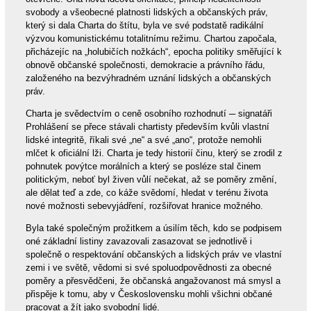
svobody a všeobecné platnosti lidských a občanských práv,
který si dala Charta do štítu, byla ve své podstatě radikální
výzvou komunistickému totalitnímu režimu. Chartou započala,
přicházejíc na „holubičích nožkách“, epocha politiky směřující k
obnově občanské společnosti, demokracie a právního řádu,
založeného na bezvýhradném uznání lidských a občanských
práv.
Charta je svědectvím o ceně osobního rozhodnutí ─ signatáři
Prohlášení se přece stávali chartisty především kvůli vlastní
lidské integritě, říkali své „ne“ a své „ano“, protože nemohli
mlčet k oficiální lži. Charta je tedy historií činu, který se zrodil z
pohnutek povýtce morálních a který se posléze stal činem
politickým, neboť byl živen vůlí nečekat, až se poměry změní,
ale dělat teď a zde, co káže svědomí, hledat v terénu života
nové možnosti sebevyjádření, rozšiřovat hranice možného.
Byla také společným prožitkem a úsilím těch, kdo se podpisem
oné základní listiny zavazovali zasazovat se jednotlivě i
společně o respektování občanských a lidských práv ve vlastní
zemi i ve světě, vědomi si své spoluodpovědnosti za obecné
poměry a přesvědčeni, že občanská angažovanost má smysl a
přispěje k tomu, aby v Československu mohli všichni občané
pracovat a žít jako svobodní lidé.