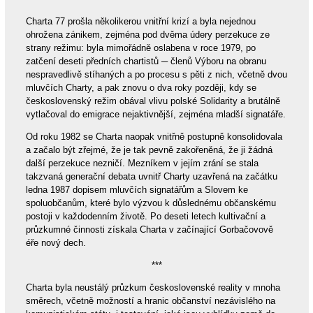
Charta 77 prošla několikerou vnitřní krizí a byla nejednou
ohrožena zánikem, zejména pod dvěma údery perzekuce ze
strany režimu: byla mimořádně oslabena v roce 1979, po
zatčení deseti předních chartistů ─ členů Výboru na obranu
nespravedlivě stíhaných a po procesu s pěti z nich, včetně dvou
mluvčích Charty, a pak znovu o dva roky později, kdy se
československý režim obával vlivu polské Solidarity a brutálně
vytlačoval do emigrace nejaktivnější, zejména mladší signatáře.
Od roku 1982 se Charta naopak vnitřně postupně konsolidovala
a začalo být zřejmé, že je tak pevně zakořeněná, že ji žádná
další perzekuce nezničí. Mezníkem v jejím zrání se stala
takzvaná generační debata uvnitř Charty uzavřená na začátku
ledna 1987 dopisem mluvčích signatářům a Slovem ke
spoluobčanům, které bylo výzvou k důslednému občanskému
postoji v každodenním životě. Po deseti letech kultivační a
průzkumné činnosti získala Charta v začínající Gorbačovově
éře nový dech.
***
Charta byla neustálý průzkum československé reality v mnoha
směrech, včetně možností a hranic občanství nezávislého na