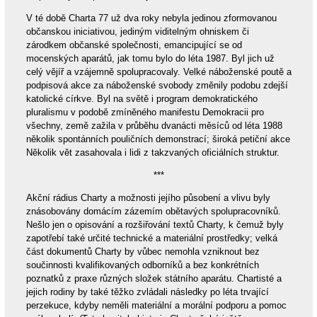
V té době Charta 77 už dva roky nebyla jedinou zformovanou
občanskou iniciativou, jediným viditelným ohniskem či
zárodkem občanské společnosti, emancipující se od
mocenských aparátů, jak tomu bylo do léta 1987. Byl jich už
celý vějíř a vzájemně spolupracovaly. Velké náboženské poutě a
podpisová akce za náboženské svobody změnily podobu zdejší
katolické církve. Byl na světě i program demokratického
pluralismu v podobě zmíněného manifestu Demokracii pro
všechny, země zažila v průběhu dvanácti měsíců od léta 1988
několik spontánních pouličních demonstrací; široká petiční akce
Několik vět zasahovala i lidi z takzvaných oficiálních struktur.
***
Akční rádius Charty a možnosti jejího působení a vlivu byly
znásobovány domácím zázemím obětavých spolupracovníků.
Nešlo jen o opisování a rozšiřování textů Charty, k čemuž byly
zapotřebí také určité technické a materiální prostředky; velká
část dokumentů Charty by vůbec nemohla vzniknout bez
součinnosti kvalifikovaných odborníků a bez konkrétních
poznatků z praxe různých složek státního aparátu. Chartisté a
jejich rodiny by také těžko zvládali následky po léta trvající
perzekuce, kdyby neměli materiální a morální podporu a pomoc