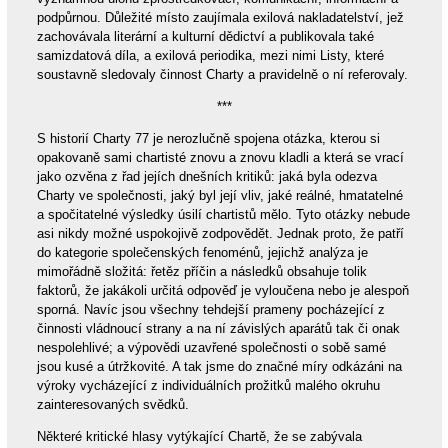
podpůrnou. Důležité místo zaujímala exilová nakladatelství, jež
zachovávala literární a kulturní dědictví a publikovala také
samizdatová díla, a exilová periodika, mezi nimi Listy, které
soustavně sledovaly činnost Charty a pravidelně o ní referovaly.
***
S historií Charty 77 je nerozlučně spojena otázka, kterou si
opakovaně sami chartisté znovu a znovu kladli a která se vrací
jako ozvěna z řad jejích dnešních kritiků: jaká byla odezva
Charty ve společnosti, jaký byl její vliv, jaké reálné, hmatatelné
a spočitatelné výsledky úsilí chartistů mělo. Tyto otázky nebude
asi nikdy možné uspokojivě zodpovědět. Jednak proto, že patří
do kategorie společenských fenoménů, jejichž analýza je
mimořádně složitá: řetěz příčin a následků obsahuje tolik
faktorů, že jakákoli určitá odpověď je vyloučena nebo je alespoň
sporná. Navíc jsou všechny tehdejší prameny pocházející z
činnosti vládnoucí strany a na ní závislých aparátů tak či onak
nespolehlivé; a výpovědi uzavřené společnosti o sobě samé
jsou kusé a útržkovité. A tak jsme do značné míry odkázáni na
výroky vycházející z individuálních prožitků malého okruhu
zainteresovaných svědků.
Některé kritické hlasy vytýkající Chartě, že se zabývala