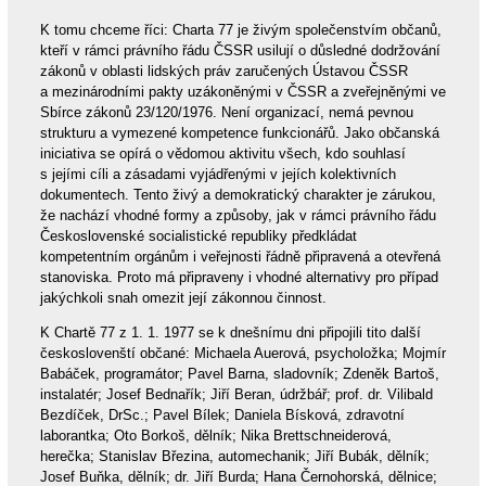
K tomu chceme říci: Charta 77 je živým společenstvím občanů,
kteří v rámci právního řádu ČSSR usilují o důsledné dodržování
zákonů v oblasti lidských práv zaručených Ústavou ČSSR
a mezinárodními pakty uzákoněnými v ČSSR a zveřejněnými ve
Sbírce zákonů 23/120/1976. Není organizací, nemá pevnou
strukturu a vymezené kompetence funkcionářů. Jako občanská
iniciativa se opírá o vědomou aktivitu všech, kdo souhlasí
s jejími cíli a zásadami vyjádřenými v jejích kolektivních
dokumentech. Tento živý a demokratický charakter je zárukou,
že nachází vhodné formy a způsoby, jak v rámci právního řádu
Československé socialistické republiky předkládat
kompetentním orgánům i veřejnosti řádně připravená a otevřená
stanoviska. Proto má připraveny i vhodné alternativy pro případ
jakýchkoli snah omezit její zákonnou činnost.
K Chartě 77 z 1. 1. 1977 se k dnešnímu dni připojili tito další
českoslovenští občané: Michaela Auerová, psycholožka; Mojmír
Babáček, programátor; Pavel Barna, sladovník; Zdeněk Bartoš,
instalatér; Josef Bednařík; Jiří Beran, údržbář; prof. dr. Vilibald
Bezdíček, DrSc.; Pavel Bílek; Daniela Bísková, zdravotní
laborantka; Oto Borkoš, dělník; Nika Brettschneiderová,
herečka; Stanislav Březina, automechanik; Jiří Bubák, dělník;
Josef Buňka, dělník; dr. Jiří Burda; Hana Černohorská, dělnice;