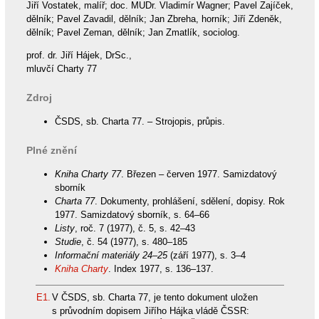
Jiří Vostatek, malíř; doc. MUDr. Vladimír Wagner; Pavel Zajíček,
dělník; Pavel Zavadil, dělník; Jan Zbreha, horník; Jiří Zdeněk,
dělník; Pavel Zeman, dělník; Jan Zmatlík, sociolog.
prof. dr. Jiří Hájek, DrSc.,
mluvčí Charty 77
Zdroj
ČSDS, sb. Charta 77. – Strojopis, průpis.
Plné znění
Kniha Charty 77
. Březen – červen 1977. Samizdatový
sborník
Charta 77
. Dokumenty, prohlášení, sdělení, dopisy. Rok
1977. Samizdatový sborník, s. 64–66
Listy
, roč. 7 (1977), č. 5, s. 42–43
Studie
, č. 54 (1977), s. 480–185
Informační materiály 24–25
(září 1977), s. 3–4
Kniha Charty
. Index 1977, s. 136–137.
E1.
V ČSDS, sb. Charta 77, je tento dokument uložen
s průvodním dopisem Jiřího Hájka vládě ČSSR: