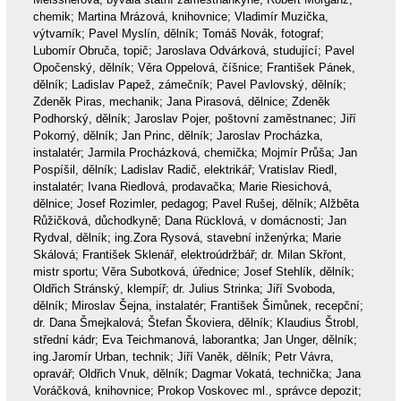
chemik; Martina Mrázová, knihovnice; Vladimír Muzička,
výtvarník; Pavel Myslín, dělník; Tomáš Novák, fotograf;
Lubomír Obruča, topič; Jaroslava Odvárková, studující; Pavel
Opočenský, dělník; Věra Oppelová, číšnice; František Pánek,
dělník; Ladislav Papež, zámečník; Pavel Pavlovský, dělník;
Zdeněk Piras, mechanik; Jana Pirasová, dělnice; Zdeněk
Podhorský, dělník; Jaroslav Pojer, poštovní zaměstnanec; Jiří
Pokorný, dělník; Jan Princ, dělník; Jaroslav Procházka,
instalatér; Jarmila Procházková, chemička; Mojmír Průša; Jan
Pospíšil, dělník; Ladislav Radič, elektrikář; Vratislav Riedl,
instalatér; Ivana Riedlová, prodavačka; Marie Riesichová,
dělnice; Josef Rozimler, pedagog; Pavel Rušej, dělník; Alžběta
Růžičková, důchodkyně; Dana Rücklová, v domácnosti; Jan
Rydval, dělník; ing.Zora Rysová, stavební inženýrka; Marie
Skálová; František Sklenář, elektroúdržbář; dr. Milan Skřont,
mistr sportu; Věra Subotková, úřednice; Josef Stehlík, dělník;
Oldřich Stránský, klempíř; dr. Julius Strinka; Jiří Svoboda,
dělník; Miroslav Šejna, instalatér; František Šimůnek, recepční;
dr. Dana Šmejkalová; Štefan Škoviera, dělník; Klaudius Štrobl,
střední kádr; Eva Teichmanová, laborantka; Jan Unger, dělník;
ing.Jaromír Urban, technik; Jiří Vaněk, dělník; Petr Vávra,
opravář; Oldřich Vnuk, dělník; Dagmar Vokatá, technička; Jana
Voráčková, knihovnice; Prokop Voskovec ml., správce depozit;