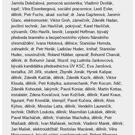
Jarmila Doležalová, pomocná asistentka; Vladimír Dvořák,
topič; Věra Eisenbergová, sociální pracovnice; Leoš Exler,
dělník; Petr Fuchs, akad. sochař; dr. Jana Gajzlerová; Jaromír
Glanc, elektromontér; Viktor Groh, zámečník; Zdeněk Hadan,
jevištní technik; Jan Havlíček, pokrývač; Karel Havlíček,
výtvarník; Otto Havlík, lesník; Leopold Hoffman, bývalý
předseda branného a bezpečnostního výboru Národního
shromáždění; Ivana Holotová, dělnice; Stanislav Homola,
zahradník; dr. Petr Horák; Ladislav Hudec, knihař; Stanislav
Hudec, soustružník; Roland Hübber, opravář; Bohumil Charvát,
dělník; dr. Bohumír Janát, filozof; ing.Ludmila Jankovcová,
bývalá kandidátka předsednictva ÚV KSČ; Eva Jarošová,
textařka; Jiří Jiřík, student; Zbyněk Jonák; Hynek Kašpar,
dělník; Zdeněk Kašťák, dělník; Zdeněk Kazík, dělník; Viktor
Klouda, dělník; Petr Kobylka, automechanik; Petr Kocum, řidič;
Zdeněk Kohoutek, lakýrník; Pavol Koniar, dělník; Martin Kottas,
instalatér; Zdena Kováčová; Ivan Kožíšek, dělník; Karel Kraus,
figurant; Petr Kronďák, klempíř; Pavel Kučera, dělník; Alois
Kýhos, dělník; Miroslav Latta, dělník; Vendelín Laurenčík,
technik; Oldřich Loukota, dělník; Maxmilián Lukášek, dělník;
Pavel Macháček, dělník; Vratislav Machulka, dělník; Petr
Maišaidr, dělník; Ivan Maňásek, technik; Vladimír Marek, dělník;
Jan Mašek, elektroúdržbář; Rostislav Mazánek, dělník; Věra
Meissnerová, bývalá státní zaměstnankyně; Robert Morganz,