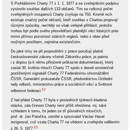
S Prohlášením Charty 77 z 1. 1. 1977 a se zveřejněním podpisu
vyslovilo souhlas dalších 133 občanů. Tím se celkový počet
zveřejněných stoupenců Charty zvyšuje na 750. Kromě nich
existuje značný počet občanů, kteří souhlas s Chartou projevují
různými způsoby, nechtějí se však veřejně přihlásit, protože
mohou být podle svého přesvědčení platnější věci lidských práv
mimo přímou pozornost státních orgánů, nebo z obav před
možným postihem, zejména existenčním.
Do jaké míry se při propouštění z práce porušují platné
československé zákony včetně Zákoníku práce, je patrno
i z dopisu (a k němu přiložené průkazné dokumentace), který
zaslal 30. května mluvčí Charty 77 spolu s deseti existenčně
postiženými signatáři Charty 77 Federálnímu shromáždění
ČSSR, Generální prokuratuře ČSSR, předsednictvu Ústřední
rady odborů, ministerstvu práce a sociálních věcí a Světové
E2
odborové federaci.
Z řad přátel Charty 77 byla v posledních týdnech kladena
otázka, zda činnost Charty není příliš ohrožena, mj. také
vzhledem k tomu, že jeden ze tří původních mluvčích,
prof. dr. Jan Patočka, zemřel a spisovatel Václav Havel
rezignoval, což vzala Charta 77 na vědomí a zveřejnila sdělením
E3
z 26. 5. 1977.