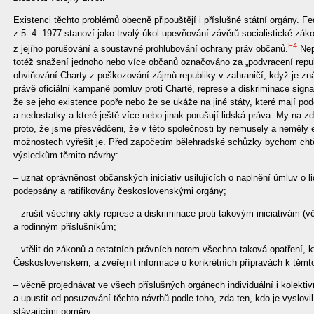
Existenci těchto problémů obecně připouštějí i příslušné státní orgány. 
z 5. 4. 1977 stanoví jako trvalý úkol upevňování závěrů socialistické zá
E4
z jejího porušování a soustavné prohlubování ochrany práv občanů.
Nepř
totéž snažení jednoho nebo více občanů označováno za „podvracení repu
obviňování Charty z poškozování zájmů republiky v zahraničí, když je zn
právě oficiální kampaně pomluv proti Chartě, represe a diskriminace signa
že se jeho existence popře nebo že se ukáže na jiné státy, které mají pod
a nedostatky a které ještě více nebo jinak porušují lidská práva. My na 
proto, že jsme přesvědčeni, že v této společnosti by nemusely a neměly ex
možnostech vyřešit je. Před započetím bělehradské schůzky bychom chtě
výsledkům těmito návrhy:
– uznat oprávněnost občanských iniciativ usilujících o naplnění úmluv o l
podepsány a ratifikovány československými orgány;
– zrušit všechny akty represe a diskriminace proti takovým iniciativám (v
a rodinným příslušníkům;
– vtělit do zákonů a ostatních právních norem všechna taková opatření, kt
Československem, a zveřejnit informace o konkrétních přípravách k těmto
– věcně projednávat ve všech příslušných orgánech individuální i kolektiv
a upustit od posuzování těchto návrhů podle toho, zda ten, kdo je vyslovi
stávajícími poměry.