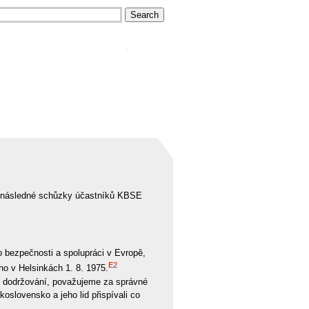
m následné schůzky účastníků KBSE
o bezpečnosti a spolupráci v Evropě,
E2
ho v Helsinkách 1. 8. 1975.
o dodržování, považujeme za správné
oslovensko a jeho lid přispívali co