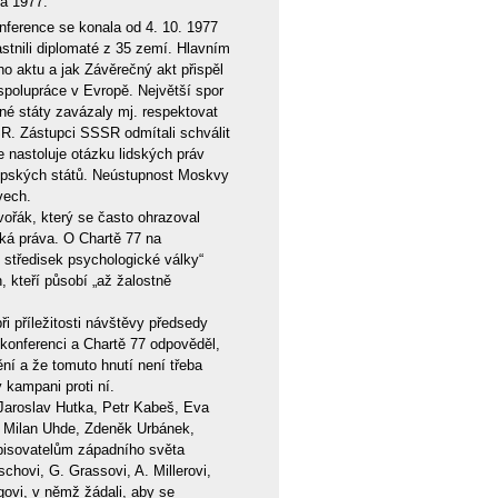
na 1977.
nference se konala od 4. 10. 1977
stnili diplomaté z 35 zemí. Hlavním
o aktu a jak Závěrečný akt přispěl
spolupráce v Evropě. Největší spor
ěné státy zavázaly mj. respektovat
R. Zástupci SSSR odmítali schválit
e nastoluje otázku lidských práv
ropských států. Neústupnost Moskvy
vech.
ořák, který se často ohrazoval
ská práva. O Chartě 77 na
e středisek psychologické války“
, kteří působí „až žalostně
ři příležitosti návštěvy předsedy
 konferenci a Chartě 77 odpověděl,
ní a že tomuto hnutí není třeba
 kampani proti ní.
 Jaroslav Hutka, Petr Kabeš, Eva
, Milan Uhde, Zdeněk Urbánek,
spisovatelům západního světa
chovi, G. Grassovi, A. Millerovi,
govi, v němž žádali, aby se