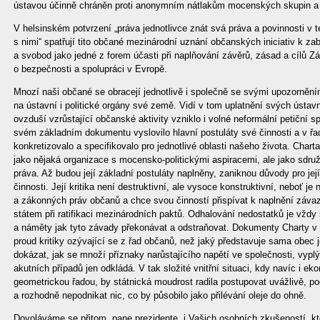
ústavou účinně chráněn proti anonymním nátlakům mocenských skupin a p
V helsinském potvrzení „práva jednotlivce znát svá práva a povinnosti v t
s nimi“ spatřují tito občané mezinárodní uznání občanských iniciativ k za
a svobod jako jedné z forem účasti při naplňování závěrů, zásad a cílů 
o bezpečnosti a spolupráci v Evropě.
Mnozí naši občané se obracejí jednotlivě i společně se svými upozornění
na ústavní i politické orgány své země. Vidí v tom uplatnění svých ústav
ovzduší vzrůstající občanské aktivity vzniklo i volné neformální petiční sp
svém základním dokumentu vyslovilo hlavní postuláty své činnosti a v ř
konkretizovalo a specifikovalo pro jednotlivé oblasti našeho života. Chart
jako nějaká organizace s mocensko-politickými aspiracemi, ale jako sdruž
práva. Až budou její základní postuláty naplněny, zaniknou důvody pro její
činnosti. Její kritika není destruktivní, ale vysoce konstruktivní, neboť j
a zákonných práv občanů a chce svou činností přispívat k naplnění záv
státem při ratifikaci mezinárodních paktů. Odhalování nedostatků je vždy
a náměty jak tyto závady překonávat a odstraňovat. Dokumenty Charty v
proud kritiky ozývající se z řad občanů, než jaký představuje sama obec j
dokázat, jak se množí příznaky narůstajícího napětí ve společnosti, vypl
akutních případů jen odkládá. V tak složité vnitřní situaci, kdy navíc i e
geometrickou řadou, by státnická moudrost radila postupovat uvážlivě, pod
a rozhodně nepodnikat nic, co by působilo jako přilévání oleje do ohně.
Dovoláváme se přitom, pane prezidente, i Vašich osobních zkušeností, k