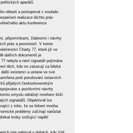
olitických aparátů.
éto oblasti a postupovat v souladu
bezpečení realizace těchto práv
Závěrečného aktu konference
mi, připomínkami, žádostmi i návrhy
ních práv a povinností. V tomto
olečenství Charty 77, které již ve
adě dalších dokumentů je
a 77 nebyla a není signatáři pojímána
ení těch, kdo se zasazují za lidská
 další existenci a ustane ve své
e namířena proti porušování ústavních
azků přijatých československým
 spojováno s pozitivními návrhy
 tomto smyslu odrážejí mnohem širší
ejích signatářů. Objektivně lze
ývající z toho, že se řešení mnoha
konomické problémy začínají narůstat
nikat kroky snižující napětí
terých jste nabýval v dobách, kdy Váš