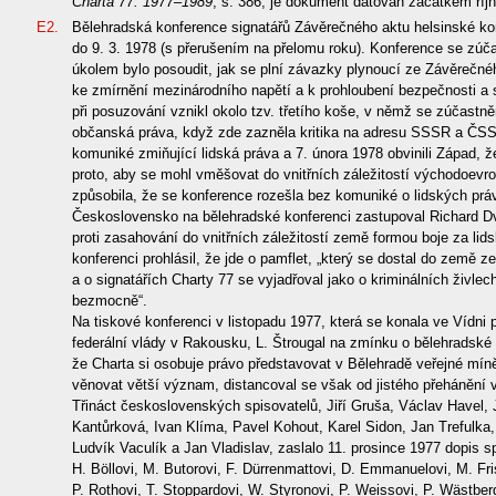
Charta 77. 1977–1989
, s. 386, je dokument datován začátkem říj
E2.
Bělehradská konference signatářů Závěrečného aktu helsinské ko
do 9. 3. 1978 (s přerušením na přelomu roku). Konference se zúča
úkolem bylo posoudit, jak se plní závazky plynoucí ze Závěrečnéh
ke zmírnění mezinárodního napětí a k prohloubení bezpečnosti a 
při posuzování vznikl okolo tzv. třetího koše, v němž se zúčastn
občanská práva, když zde zazněla kritika na adresu SSSR a ČSS
komuniké zmiňující lidská práva a 7. února 1978 obvinili Západ, ž
proto, aby se mohl vměšovat do vnitřních záležitostí východoev
způsobila, že se konference rozešla bez komuniké o lidských prá
Československo na bělehradské konferenci zastupoval Richard Dv
proti zasahování do vnitřních záležitostí země formou boje za lid
konferenci prohlásil, že jde o pamflet, „který se dostal do země z
a o signatářích Charty 77 se vyjadřoval jako o kriminálních živlech
bezmocně“.
Na tiskové konferenci v listopadu 1977, která se konala ve Vídni p
federální vlády v Rakousku, L. Štrougal na zmínku o bělehradské
že Charta si osobuje právo představovat v Bělehradě veřejné míně
věnovat větší význam, distancoval se však od jistého přehánění v
Třináct československých spisovatelů, Jiří Gruša, Václav Havel,
Kantůrková, Ivan Klíma, Pavel Kohout, Karel Sidon, Jan Trefulka
Ludvík Vaculík a Jan Vladislav, zaslalo 11. prosince 1977 dopis 
H. Böllovi, M. Butorovi, F. Dürrenmattovi, D. Emmanuelovi, M. Fris
P. Rothovi, T. Stoppardovi, W. Styronovi, P. Weissovi, P. Wästber