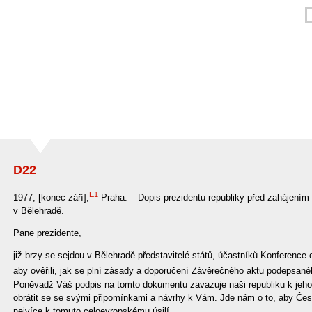
D22
E1
1977, [konec září],
Praha. – Dopis prezidentu republiky před zahájení
v Bělehradě.
Pane prezidente,
již brzy se sejdou v Bělehradě představitelé států, účastníků Konference 
aby ověřili, jak se plní zásady a doporučení Závěrečného aktu podepsané
Poněvadž Váš podpis na tomto dokumentu zavazuje naši republiku k jeh
obrátit se se svými připomínkami a návrhy k Vám. Jde nám o to, aby Česk
nejvíce k tomuto celoevropskému úsilí.