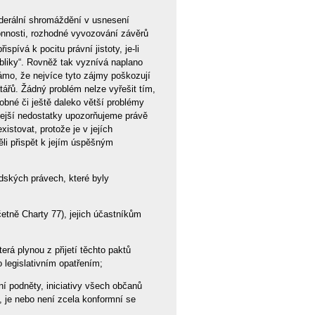
Federální shromáždění v usnesení
konnosti, rozhodné vyvozování závěrů
ispívá k pocitu právní jistoty, je-li
bliky“. Rovněž tak vyznívá naplano
ámo, že nejvíce tyto zájmy poškozují
tářů. Žádný problém nelze vyřešit tím,
obné či ještě daleko větší problémy
zdejší nedostatky upozorňujeme právě
istovat, protože je v jejích
li přispět k jejím úspěšným
idských právech, které byly
četně Charty 77), jejich účastníkům
erá plynou z přijetí těchto paktů
 legislativním opatřením;
ní podněty, iniciativy všech občanů
l, je nebo není zcela konformní se