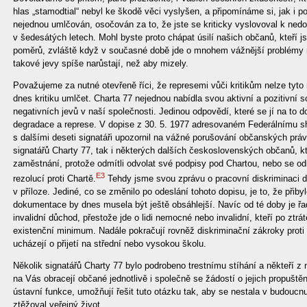
hlas „stamodtial“ nebyl ke škodě věci vyslyšen, a připomínáme si, jak i 
nejednou umlčován, osočován za to, že jste se kriticky vyslovoval k ned
v šedesátých letech. Mohl byste proto chápat úsilí našich občanů, kteří j
poměrů, zvláště když v současné době jde o mnohem vážnější problémy 
takové jevy spíše narůstají, než aby mizely.
Považujeme za nutné otevřeně říci, že represemi vůči kritikům nelze tyto n
dnes kritiku umlčet. Charta 77 nejednou nabídla svou aktivní a pozitivní 
negativních jevů v naší společnosti. Jedinou odpovědí, které se jí na to d
degradace a represe. V dopise z 30. 5. 1977 adresovaném Federálnímu s
s dalšími deseti signatáři upozornil na vážné porušování občanských prá
signatářů Charty 77, tak i některých dalších československých občanů, kte
zaměstnání, protože odmítli odvolat své podpisy pod Chartou, nebo se odm
E3
rezolucí proti Chartě.
Tehdy jsme svou zprávu o pracovní diskriminaci d
v příloze. Jediné, co se změnilo po odeslání tohoto dopisu, je to, že přiby
dokumentace by dnes musela být ještě obsáhlejší. Navíc od té doby je ř
invalidní důchod, přestože jde o lidi nemocné nebo invalidní, kteří po ztrá
existenční minimum. Nadále pokračují rovněž diskriminační zákroky proti
ucházejí o přijetí na střední nebo vysokou školu.
Několik signatářů Charty 77 bylo podrobeno trestnímu stíhání a někteří z 
na Vás obracejí občané jednotlivě i společně se žádostí o jejich propušt
ústavní funkce, umožňují řešit tuto otázku tak, aby se nestala v budouc
ztěžoval veřejný život.