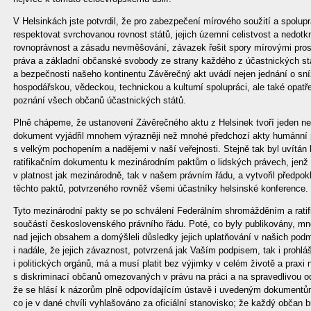
V Helsinkách jste potvrdil, že pro zabezpečení mírového soužití a spolu
respektovat svrchovanou rovnost států, jejich územní celistvost a nedotkn
rovnoprávnost a zásadu nevměšování, závazek řešit spory mírovými prost
práva a základní občanské svobody ze strany každého z účastnických stá
a bezpečnosti našeho kontinentu Závěrečný akt uvádí nejen jednání o sní
hospodářskou, vědeckou, technickou a kulturní spolupráci, ale také opatř
poznání všech občanů účastnických států.
Plně chápeme, že ustanovení Závěrečného aktu z Helsinek tvoří jeden ned
dokument vyjádřil mnohem výrazněji než mnohé předchozí akty humánní po
s velkým pochopením a nadějemi v naší veřejnosti. Stejně tak byl uvítá
ratifikačním dokumentu k mezinárodním paktům o lidských právech, jenž 
v platnost jak mezinárodně, tak v našem právním řádu, a vytvořil předpok
těchto paktů, potvrzeného rovněž všemi účastníky helsinské konference.
Tyto mezinárodní pakty se po schválení Federálním shromážděním a ratifi
součástí československého právního řádu. Poté, co byly publikovány, mnoz
nad jejich obsahem a domýšleli důsledky jejich uplatňování v našich pod
i nadále, že jejich závaznost, potvrzená jak Vaším podpisem, tak i prohl
i politických orgánů, má a musí platit bez výjimky v celém životě a praxi
s diskriminací občanů omezovaných v právu na práci a na spravedlivou o
že se hlásí k názorům plně odpovídajícím ústavě i uvedeným dokumentů
co je v dané chvíli vyhlašováno za oficiální stanovisko; že každý občan