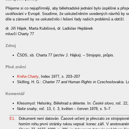
Přejeme si co nejupřímněji, aby bělehradské jednání bylo úspěšné a přis
uvolňování v Evropě. Soudíme, že uskutečněním uvedených návrhů by se z
díle a zároveň by se uskutečnilo i řešení řady našich problémů a obtíží.
dr. Jiří Hájek, Marta Kubišová, dr. Ladislav Hejdánek
mluvčí Charty 77
Zdroj
ČSDS, sb. Charta 77 (archiv J. Hájka). – Strojopis, průpis.
Plné znění
Kniha Charty
, Index 1977, s. 203–207
Skilling, H. G.:
Charter 77 and Human Rights in Czechoslovakia
. L
Komentář
Křesomysl: Helsinky, Bělehrad a détente. In:
České slovo
, roč. 22
Naše snahy
, roč. 13, č. 3, květen – červen 1978, s. 5–7.
E1.
Dokument není datován. Časové určení je převzato ze strojopisné
horním rohu první stránky rukou vepsal: konec září. V anotova