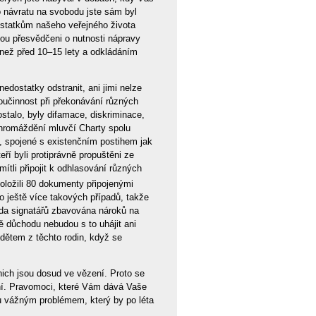
po návratu na svobodu jste sám byl
ostatkům našeho veřejného života
sou přesvědčeni o nutnosti nápravy
než před 10–15 lety a odkládáním
edostatky odstranit, ani jimi nelze
součinnost při překonávání různých
ostalo, byly difamace, diskriminace,
hromáždění mluvčí Charty spolu
v, spojené s existenčním postihem jak
ří byli protiprávně propuštěni ze
ítli připojit k odhlasování různých
oložili 80 dokumenty připojenými
lo ještě více takových případů, takže
ada signatářů zbavována nároků na
tě důchodu nebudou s to uhájit ani
 dětem z těchto rodin, když se
nich jsou dosud ve vězení. Proto se
ění. Pravomoci, které Vám dává Vaše
nu vážným problémem, který by po léta