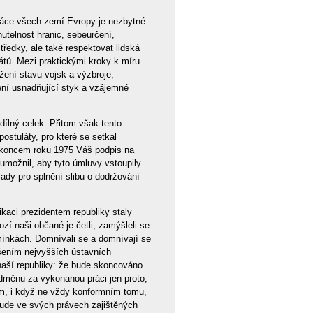
práce všech zemí Evropy je nezbytné
utelnost hranic, sebeurčení,
ředky, ale také respektovat lidská
tů. Mezi praktickými kroky k míru
žení stavu vojsk a výzbroje,
ení usnadňující styk a vzájemné
ílný celek. Přitom však tento
stuláty, pro které se setkal
n koncem roku 1975 Váš podpis na
umožnil, aby tyto úmluvy vstoupily
lady pro splnění slibu o dodržování
kaci prezidentem republiky staly
í naši občané je četli, zamýšleli se
mínkách. Domnívali se a domnívají se
ášením nejvyšších ústavních
 naší republiky: že bude skoncováno
dměnu za vykonanou práci jen proto,
m, i když ne vždy konformním tomu,
 bude ve svých právech zajištěných