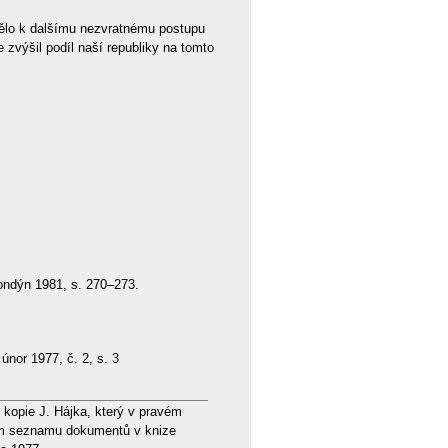
pělo k dalšímu nezvratnému postupu
výšil podíl naší republiky na tomto
ondýn 1981, s. 270–273.
, únor 1977, č. 2, s. 3
 kopie J. Hájka, který v pravém
ném seznamu dokumentů v knize