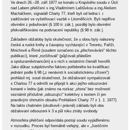
Ve dnech 26.–28. září 1977 se konalo u Krajského soudu v Ústí
nad Labem přelíčení s ing.Vladimírem Laštůvkou a ing.Alešem
Macháčkem, signatáři Charty 77, kteří byli od ledna t. r.
zadržování ve vyšetřovací vazbě v Litoměřicích. Byli nejdříve
obviněni z pobuřování (§ 100 tr. zák.), později bylo obvinění
překvalifikováno na podvracení republiky (§ 98 tr. zák.).
Základem obžaloby byla skutečnost, že u obou byly nalezeny
české a ruské knihy a časopisy vycházející v Torontu, Paříži,
Mnichově a Římě (soudem označeno za „přechovávání“ těchto
publikací), které „rozšiřovali“ (půjčovali přátelům
a spoluzaměstnancům) a o nich s ostatními čtenáři hovořili.
Jako důkaz subjektivního faktoru potřebného ke kvalifikaci
jednání podle § 98 („z nenávisti k socialistickému zřízení“)
prohlásil mj. soud skutečnost, že obžalovaní sympatizovali
s Chartou 77 a odmítli se připojit k akci jejího odsuzování
konané v lednu (jak známo na rozkaz „shora“ bez možnosti
seznámit příslušné „odsuzující“ kolektivy s textem či jen
pravdivým shrnutím obsahu Prohlášení Charty 77 z 1. 1. 1977).
Na takto chatrném (skutkově i právně) základu byli oba
obžalovaní odsouzeni k 3 a půl roku ztráty svobody.
Atmosféra přelíčení odpovídala postoji soudu vyjádřenému
v rozsudku. Proces byl formálně veřejný, ale v „Justičním