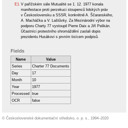
E1.
V pařížském sále Mutualité se 1. 12. 1977 konala
manifestace proti perzekuci stoupenců lidských práv
v Československu a SSSR, konkrétně A. Ščaranského,
A. Macháčka a V. Laštůvky. Za Mezinárodní výbor na
podporu Charty 77 vystoupil Pierre Daix a Jiří Pelikán.
Účastníci protestního shromáždění zaslali dopis
prezidentu Husákovi s prvním tisícem podpisů.
Fields
Name
Value
Series
Charter 77 Documents
Day
17
Month
10
Year
1977
Processed
true
OCR
false
© Československé dokumentační středisko, o. p. s., 1994–2020