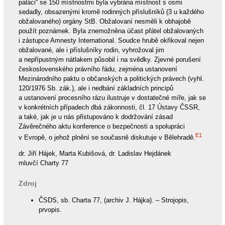
paláci“ se 150 místnostmi byla vybrána místnost s osmi
sedadly, obsazenými kromě rodinných příslušníků (3 u každého
obžalovaného) orgány StB. Obžalovaní nesměli k obhajobě
použít poznámek. Byla znemožněna účast přátel obžalovaných
i zástupce Amnesty International. Soudce hrubě okřikoval nejen
obžalované, ale i příslušníky rodin, vyhrožoval jim
a nepřípustným nátlakem působil i na svědky. Zjevné porušení
československého právního řádu, zejména ustanovení
Mezinárodního paktu o občanských a politických právech (vyhl.
120/1976 Sb. zák.), ale i nedbání základních principů
a ustanovení procesního rázu ilustruje v dostatečné míře, jak se
v konkrétních případech dbá zákonnosti, čl. 17 Ústavy ČSSR,
a také, jak je u nás přistupováno k dodržování zásad
Závěrečného aktu konference o bezpečnosti a spolupráci
E1
v Evropě, o jehož plnění se současně diskutuje v Bělehradě.
dr. Jiří Hájek, Marta Kubišová, dr. Ladislav Hejdánek
mluvčí Charty 77
Zdroj
ČSDS, sb. Charta 77, (archiv J. Hájka). – Strojopis,
prvopis.