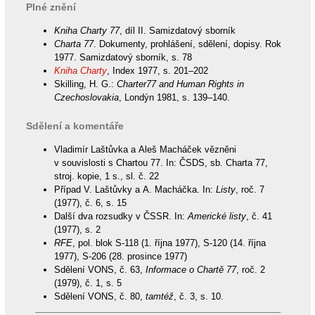
Plné znění
Kniha Charty 77
, díl II. Samizdatový sborník
Charta 77
. Dokumenty, prohlášení, sdělení, dopisy. Rok
1977. Samizdatový sborník, s. 78
Kniha Charty
, Index 1977, s. 201–202
Skilling, H. G.:
Charter77 and Human Rights in
Czechoslovakia
, Londýn 1981, s. 139–140.
Sdělení a komentáře
Vladimír Laštůvka a Aleš Macháček vězněni
v souvislosti s Chartou 77. In: ČSDS, sb. Charta 77,
stroj. kopie, 1 s., sl. č. 22
Případ V. Laštůvky a A. Macháčka. In:
Listy
, roč. 7
(1977), č. 6, s. 15
Další dva rozsudky v ČSSR. In:
Americké listy
, č. 41
(1977), s. 2
RFE
, pol. blok S-118 (1. října 1977), S-120 (14. října
1977), S-206 (28. prosince 1977)
Sdělení VONS, č. 63,
Informace o Chartě 77
, roč. 2
(1979), č. 1, s. 5
Sdělení VONS, č. 80,
tamtéž
, č. 3, s. 10.