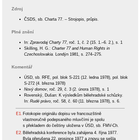
Zdroj
ČSDS, sb. Charta 77. – Strojopis, průpis.
Plné znění
In:
Zpravodaj Charty 77
, roč. 1, č. 2 (15. 1.–6. 2.), s. 1
Skilling, H. G.:
Charter 77 and Human Rights in
Czechoslovakia.
Londýn 1981, s. 274–275.
Komentář
ÚSD, sb. RFE, pol. blok S-221 (12. ledna 1978), pol. blok
S-272 (4. března 1978)
Nový domov
, roč. 29, č. 3 (2. února 1978), s. 1
Rovenský, Dušan: K výsledkům bělehradské schůzky.
In:
Rudé právo
, roč. 58, č. 60 (11. března 1978), s. 6.
E1.
Fotokopie originálu dopisu ve francouzštině
vlastnoručně podepsaného mluvčími je spolu
s překladem do češtiny uložena v ÚSD, sb. FMV-Ch.
E2.
Bělehradská konference byla zahájena 4. října 1977.
Byla přerušena 22. prosince 1977 a znovu se sešla