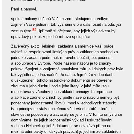
Paní a pánové,
spolu s miliony občanů Vašich zemí sledujeme s velkým
zájmem Vaše jednání, tak významné pro další osud národů, jež
E2
zastupujete.
Upřímně si přejeme, aby jejich výsledkem byl
opravdový pokrok v plodné mírové spolupráci.
Závěrečný akt z Helsinek, základna a směrnice Vaší práce,
vyhlašuje respektování lidských práv a základních svobod za
jednu ze zásad a podmínek mírového soužití, bezpečnosti
a spolupráce v Evropě. Podle našeho názoru je to značný
pokrok. Spojení a vzájemná souvislost míru a lidských práv byla
tak vyjádřena jednoznačně. Je samozřejmé, že v debatách
o uskutečnění tohoto historického dokumentu se otevřeně
zkoumá v jeho duchu i podle jeho litery, v jaké míře jsou
respektovány všechny jeho základní principy. Interpretace
a aplikace žádného z nich by podle našeho názoru neměly být
ponechány jednostranné libovůli moci v jednotlivých státech;
tyto principy se staly společnou věcí všech států, které je
slavnostně podepsaly a zavázaly se je plnit. V tomto smyslu se
domníváme, že jejich jednoznačný výklad i uskutečňování
v duchu Helsinek (jejichž dokument se odvolává přímo na
mezinárodní pakty o lidských právech) je jedním ze základních