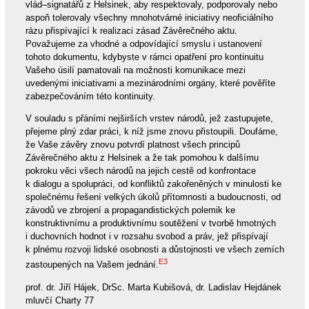
vlád–signatářů z Helsinek, aby respektovaly, podporovaly nebo
aspoň tolerovaly všechny mnohotvárné iniciativy neoficiálního
rázu přispívající k realizaci zásad Závěrečného aktu.
Považujeme za vhodné a odpovídající smyslu i ustanovení
tohoto dokumentu, kdybyste v rámci opatření pro kontinuitu
Vašeho úsilí pamatovali na možnosti komunikace mezi
uvedenými iniciativami a mezinárodními orgány, které pověříte
zabezpečováním této kontinuity.
V souladu s přáními nejširších vrstev národů, jež zastupujete,
přejeme plný zdar práci, k níž jsme znovu přistoupili. Doufáme,
že Vaše závěry znovu potvrdí platnost všech principů
Závěrečného aktu z Helsinek a že tak pomohou k dalšímu
pokroku věci všech národů na jejich cestě od konfrontace
k dialogu a spolupráci, od konfliktů zakořeněných v minulosti ke
společnému řešení velkých úkolů přítomnosti a budoucnosti, od
závodů ve zbrojení a propagandistických polemik ke
konstruktivnímu a produktivnímu soutěžení v tvorbě hmotných
i duchovních hodnot i v rozsahu svobod a práv, jež přispívají
k plnému rozvoji lidské osobnosti a důstojnosti ve všech zemích
E3
zastoupených na Vašem jednání.
prof. dr. Jiří Hájek, DrSc. Marta Kubišová, dr. Ladislav Hejdánek
mluvčí Charty 77