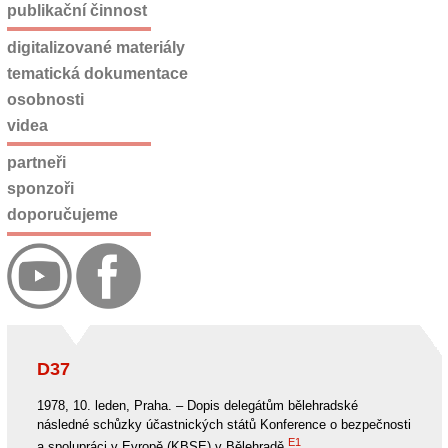
publikační činnost
digitalizované materiály
tematická dokumentace
osobnosti
videa
partneři
sponzoři
doporučujeme
D37
1978, 10. leden, Praha. – Dopis delegátům bělehradské
následné schůzky účastnických států Konference o bezpečnosti
E1
a spolupráci v Evropě (KBSE) v Bělehradě.