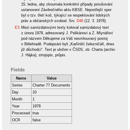
15. ledna, aby zkoumala konkrétní případy porušování
ustanovení Závěrečného aktu KBSE. Nejostřejší spor
byl o tzv. třetí koš, týkající se respektování lidských
práv a občanských svobod. Srv.
D46
(12. 3. 1978).
E3.
Mezi samizdatovými texty koloval samizdatový text
z února 1978, adresovaný J. Pelikánovi a Z. Mlynářovi
pod názvem Děkujeme za Váš nesmlouvavý postoj
v Bělehradě. Podepsáni byli „Karlínští železničáři, dnes
již důchodci“. Text je uložen v ČSDS, sb. Charta (archiv
J. Hájka), strojopis, průpis.
Fields
Name
Value
Series
Charter 77 Documents
Day
10
Month
1
Year
1978
Processed
true
OCR
false