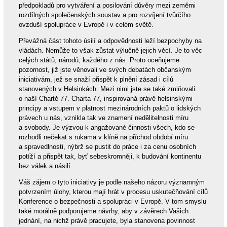
předpokladů pro vytváření a posilování důvěry mezi zeměmi
rozdílných společenských soustav a pro rozvíjení tvůrčího
ovzduší spolupráce v Evropě i v celém světě.
Převážná část tohoto úsilí a odpovědnosti leží bezpochyby na
vládách. Nemůže to však zůstat výlučně jejich věcí. Je to věc
celých států, národů, každého z nás. Proto oceňujeme
pozornost, již jste věnovali ve svých debatách občanským
iniciativám, jež se snaží přispět k plnění zásad i cílů
stanovených v Helsinkách. Mezi nimi jste se také zmiňovali
o naší Chartě 77. Charta 77, inspirovaná právě helsinskými
principy a vstupem v platnost mezinárodních paktů o lidských
právech u nás, vznikla tak ve znamení nedělitelnosti míru
a svobody. Je výzvou k angažované činnosti všech, kdo se
rozhodli nečekat s rukama v klíně na příchod období míru
a spravedlnosti, nýbrž se pustit do práce i za cenu osobních
potíží a přispět tak, byť sebeskromněji, k budování kontinentu
bez válek a násilí.
Váš zájem o tyto iniciativy je podle našeho názoru významným
potvrzením úlohy, kterou mají hrát v procesu uskutečňování cílů
Konference o bezpečnosti a spolupráci v Evropě. V tom smyslu
také morálně podporujeme návrhy, aby v závěrech Vašich
jednání, na nichž právě pracujete, byla stanovena povinnost