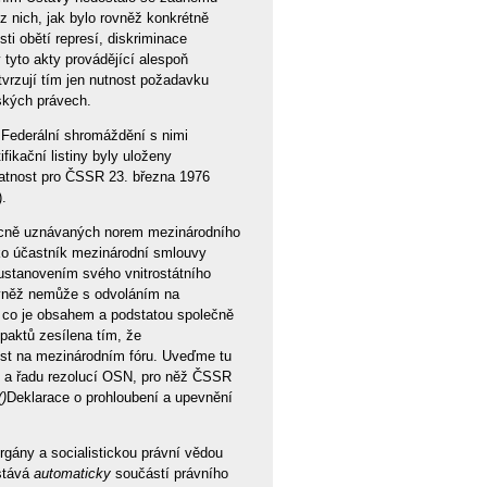
z nich, jak bylo rovněž konkrétně
ti obětí represí, diskriminace
tyto akty provádějící alespoň
tvrzují tím jen nutnost požadavku
dských právech.
Federální shromáždění s nimi
ifikační listiny byly uloženy
latnost pro ČSSR 23. března 1976
).
becně uznávaných norem mezinárodního
ko účastník mezinárodní smlouvy
stanovením svého vnitrostátního
ovněž nemůže s odvoláním na
, co je obsahem a podstatou společně
paktů zesílena tím, že
ost na mezinárodním fóru. Uveďme tu
ě a řadu rezolucí OSN, pro něž ČSSR
()
Deklarace o prohloubení a upevnění
gány a socialistickou právní vědou
stává
automaticky
součástí právního