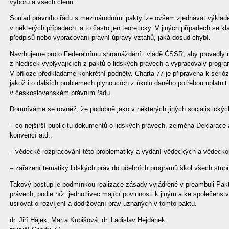
výborů a všech členů.
Soulad právního řádu s mezinárodními pakty lze ovšem zjednávat výklad
v některých případech, a to často jen teoreticky. V jiných případech se 
předpisů nebo vypracování právní úpravy vztahů, jaká dosud chybí.
Navrhujeme proto Federálnímu shromáždění i vládě ČSSR, aby provedly r
z hledisek vyplývajících z paktů o lidských právech a vypracovaly program
V příloze předkládáme konkrétní podněty. Charta 77 je připravena k serióz
jakož i o dalších problémech plynoucích z úkolu daného potřebou uplatni
v československém právním řádu.
Domníváme se rovněž, že podobně jako v některých jiných socialistických 
– co nejširší publicitu dokumentů o lidských právech, zejména Deklarace 
konvencí atd.,
– vědecké rozpracování této problematiky a vydání vědeckých a vědeckop
– zařazení tematiky lidských práv do učebních programů škol všech stup
Takový postup je podmínkou realizace zásady vyjádřené v preambuli Pakt
právech, podle níž „jednotlivec mající povinnosti k jiným a ke společenstv
usilovat o rozvíjení a dodržování práv uznaných v tomto paktu.
dr. Jiří Hájek, Marta Kubišová, dr. Ladislav Hejdánek