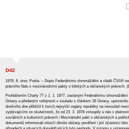
D42
1978, 8. únor, Praha. – Dopis Federálnímu shromáždění a vládě ČSSR nav
právního řádu s mezinárodními pakty o lidských a občanských právech. 
Prohlášením Charty 77 z 1. 1. 1977, zaslaným Federálnímu shromáždění 
Ústavy a předaným veřejnosti v souladu s článkem 28 Ústavy, upozornilo 
dnešního dne přiblížil k tisíci) nejvyšší orgány republiky na nesoulad me
vyplývajícími ze skutečnosti, že od 23. 3. 1976 vstoupily u nás v platno
sociálních a kulturních právech i Mezinárodní pakt o občanských a politi
dokumentů informovali mluvčí těmito občany pověření i jiní účastníci této
případech a situacích dosvědčujících tyto neshody. V rozporu s ustano