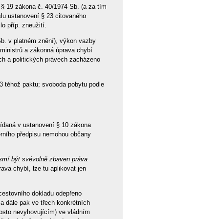
§ 19 zákona č. 40/1974 Sb. (a za tím
slu ustanovení § 23 citovaného
 příp. zneužití.
b. v platném znění), výkon vazby
ministrů a zákonná úprava chybí
ch a politických právech zacházeno
 3 téhož paktu; svoboda pobytu podle
vídaná v ustanovení § 10 zákona
terního předpisu nemohou občany
esmí být svévolně zbaven práva
ava chybí, lze tu aplikovat jen
cestovního dokladu odepřeno
 a dále pak ve třech konkrétních
rosto nevyhovujícím) ve vládním