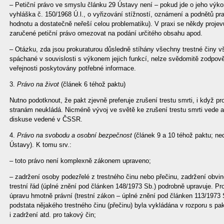
– Petiční právo ve smyslu článku 29 Ústavy není – pokud jde o jeho výk
vyhláška č. 150/1968 Ú.l., o vyřizování stížností, oznámení a podnětů p
hodnotu a dostatečně neřeší celou problematiku). V praxi se někdy proje
zaručené petiční právo omezovat na podání určitého obsahu apod.
– Otázku, zda jsou prokuraturou důsledně stíhány všechny trestné činy vš
spáchané v souvislosti s výkonem jejich funkcí, nelze svědomitě zodpově
veřejnosti poskytovány potřebné informace.
3.
Právo na život
(článek 6 téhož paktu)
Nutno podotknout, že pakt zjevně preferuje zrušení trestu smrti, i když 
stranám neukládá. Nicméně vývoj ve světě ke zrušení trestu smrti vede a
diskuse vedené v ČSSR.
4.
Právo na svobodu a osobní bezpečnost
(článek 9 a 10 téhož paktu; ne
Ústavy). K tomu srv.:
– toto právo není komplexně zákonem upraveno;
– zadržení osoby podezřelé z trestného činu nebo přečinu, zadržení obvi
trestní řád (úplné znění pod článken 148/1973 Sb.) podrobně upravuje. P
úpravu hmotně právní (trestní zákon – úplné znění pod článken 113/1973 
podstata nějakého trestného činu (přečinu) byla vykládána v rozporu s pak
i zadržení atd. pro takový čin;