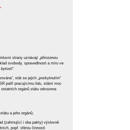
mluvní strany uznávají „přirozenou
áklad svobody, spravedlnosti a míru ve
bytosti“.
ována“, stát se jejich „poskytnutím“
 patří pracujícímu lidu, státní moc
c ostatních orgánů státu odvozena
tátu a jeho orgánů;
d (zahrnující i oba pakty) výslovně
tních, popř. sférou činností