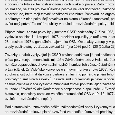
z občanů na tyto skutečnosti upozorňujících nijaké odpovědi. Zato mnozí 
poukázáno, se stali pro své důsledné postoje ve věci dodržování zákonnos
a perzekuce, které mají zjevně nezákonný charakter. Poněvadž se orgány 
u některých z nich pokoušejí odvolávat na platná zákonná ustanovení, po
uvést celý právní řád naší republiky v soulad s mezinárodními pakty o li
Připomínáme, že tyto pakty byly jménem ČSSR podepsány 7. října 1968, 
vyslovilo souhlas 11. listopadu 1975, prezident republiky je ratifikoval a rat
23. prosince 1975 u generálního tajemníka OSN. Oba pakty vstoupily v p
a byly publikovány ve
Sbírce zákonů
13. října 1976 pod č. 120 (částka 23
Závazky z paktů vyplývající je ČSSR povinna dodržovat již podle všeo
práva potvrzených mnohokrát, mj. též v Závěrečném aktu z Helsinek. Ja
nemůže ospravedlňovat eventuální neplnění smluvních závazků žádným u
práva (článek 27 Vídeňské konvence o smluvním právu z roku 1969). R
svrchovanost odmítat diskusi s partnery smluvního poměru o plnění toho
převzatých smluvních závazků. Zásada smluvní věrnosti je navíc u obou 
československá vláda výslovně mnohokrát znovu potvrdila jejich závazn
mj. znovu Závěrečný akt Konference o bezpečnosti a spolupráci v Evrop
hlasovala, naposledy rezoluce Valného shromáždění OSN z 19. 12. 1977
uvolnění mezinárodního napětí).
Podle stanoviska uznávaného našimi zákonodárnými sbory i výkonnými or
se mezinárodní smlouva platně uzavřená ve shodě s ústavními předpisy 