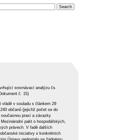
rhující srovnávací analýzu čs.
(Dokument č. 15)
i vládě v souladu s článkem 29
240 občanů (jejichž počet se do
zi současnou praxí a závazky
st Mezinárodní pakt o hospodářských,
ckých právech. V řadě dalších
 občanské iniciativy o konkrétních
vením Ústavy nedostalo se žádnému