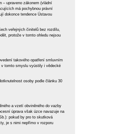
on – upraveno zákonem (vládní
racujících má pochybnou právní
vují dokonce tendence Ústavou
ech veřejných činitelů bez rozdílu,
dět, protože v tomto ohledu nejsou
provedení takového opatření smluvním
 v tomto smyslu vyústily i vědecké
dotknutelnost osoby podle článku 30
něného a vzetí obviněného do vazby
rocesní úprava však úzce navazuje na
Sb.): pokud by pro to skutková
ty, je s nimi nepřímo v rozporu