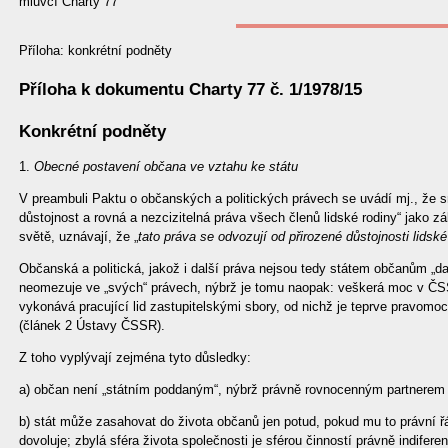
mluvčí Charty 77
Příloha: konkrétní podněty
Příloha k dokumentu Charty 77 č. 1/1978/15
Konkrétní podněty
1.
Obecné postavení občana ve vztahu ke státu
V preambuli Paktu o občanských a politických právech se uvádí mj., že s
důstojnost a rovná a nezcizitelná práva všech členů lidské rodiny“ jako z
světě, uznávají, že „
tato práva se odvozují od přirozené důstojnosti lidské 
Občanská a politická, jakož i další práva nejsou tedy státem občanům „dar
neomezuje ve „svých“ právech, nýbrž je tomu naopak: veškerá moc v ČSSR
vykonává pracující lid zastupitelskými sbory, od nichž je teprve pravomo
(článek 2 Ústavy ČSSR).
Z toho vyplývají zejména tyto důsledky:
a) občan není „státním poddaným“, nýbrž právně rovnocenným partnerem s
b) stát může zasahovat do života občanů jen potud, pokud mu to právní řá
dovoluje; zbylá sféra života společnosti je sférou činností právně indiferen