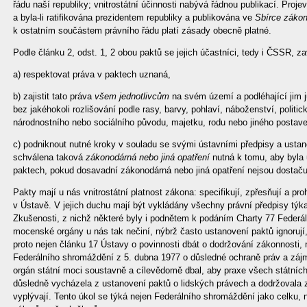
řádu naší republiky; vnitrostátní účinnosti nabývá řádnou publikací. Projev
a byla-li ratifikována prezidentem republiky a publikována ve
Sbírce záko
k ostatním součástem právního řádu platí zásady obecně platné.
Podle článku 2, odst. 1, 2 obou paktů se jejich účastníci, tedy i ČSSR, za
a) respektovat práva v paktech uznaná,
b) zajistit tato práva
všem jednotlivcům
na svém území a podléhající jim j
bez jakéhokoli rozlišování podle rasy, barvy, pohlaví, náboženství, politi
národnostního nebo sociálního původu, majetku, rodu nebo jiného postave
c) podniknout nutné kroky v souladu se svými ústavními předpisy a usta
schválena taková
zákonodárná nebo jiná opatření
nutná k tomu, aby byla
paktech, pokud dosavadní zákonodárná nebo jiná opatření nejsou dostačuj
Pakty mají u nás vnitrostátní platnost zákona: specifikují, zpřesňují a pr
v Ústavě. V jejich duchu mají být vykládány všechny právní předpisy týkaj
Zkušenosti, z nichž některé byly i podnětem k podáním Charty 77 Federá
mocenské orgány u nás tak nečiní, nýbrž často ustanovení paktů ignorují
proto nejen článku 17 Ústavy o povinnosti dbát o dodržování zákonnosti, n
Federálního shromáždění z 5. dubna 1977 o důsledné ochraně práv a záj
orgán státní moci soustavně a cílevědomě dbal, aby praxe všech státních
důsledně vycházela z ustanovení paktů o lidských právech a dodržovala 
vyplývají. Tento úkol se týká nejen Federálního shromáždění jako celku,