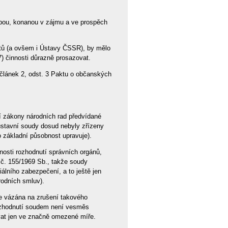
žbou, konanou v zájmu a ve prospěch
ktů (a ovšem i Ústavy ČSSR), by mělo
/7) činnosti důrazně prosazovat.
článek 2, odst. 3 Paktu o občanských
í zákony národních rad předvídané
stavní soudy dosud nebyly zřízeny
o základní působnost upravuje).
osti rozhodnutí správních orgánů,
 č. 155/1969 Sb., takže soudy
álního zabezpečení, a to ještě jen
rodních smluv).
 vázána na zrušení takového
rozhodnutí soudem není vesměs
vat jen ve značně omezené míře.