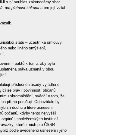
il-li s ní souhlas zákonodárný sbor
nů
, má
platnost zákona
a pro její vztah
vázali:
urisdikci státu – účastníka smlouvy,
ckého nebo jiného smýšlení,
ní,
noveními paktů k tomu, aby byla
 uplatněna práva uznaná v obou
ící.
ohlubují příslušné zásady vyjádřené
ící se práv i povinností občanů.
lnímu shromáždění, svědčí o tom, že
, ba přímo porušují. Odpovídalo by
ýbrž i duchu a liteře usnesení
mů občanů, kdyby tento nejvyšší
 orgánů i společenských institucí
závazky, které z nich pro ČSSR
 nýbrž podle uvedeného usnesení i jeho