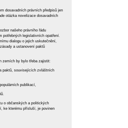
em dosavadních právních předpisů jen
klade otázka novelizace dosavadních
ozbor našeho právního řádu
 potřebných legislativních opatření.
nímu dialogu o jejich uskutečnění,
t zásady a ustanovení paktů
zemích by bylo třeba zajistit:
a paktů, souvisejících zvláštních
opulárních publikací,
ňů.
u o občanských a politických
í, ke kterému přísluší, je povinen