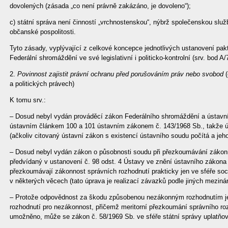
dovolených (zásada „co není právně zakázáno, je dovoleno“);
c) státní správa není činností „vrchnostenskou“, nýbrž společenskou slu
občanské pospolitosti.
Tyto zásady, vyplývající z celkové koncepce jednotlivých ustanovení pa
Federální shromáždění ve své legislativní i politicko-kontrolní (srv. bod A
2.
Povinnost zajistit právní ochranu před porušováním práv nebo svobod
(
a politických právech)
K tomu srv.:
– Dosud nebyl vydán prováděcí zákon Federálního shromáždění a ústavn
ústavním článkem 100 a 101 ústavním zákonem č. 143/1968 Sb., takže ú
(ačkoliv citovaný ústavní zákon s existencí ústavního soudu počítá a jeh
– Dosud nebyl vydán zákon o působnosti soudu při přezkoumávání zákonn
předvídaný v ustanovení č. 98 odst. 4 Ústavy ve znění ústavního zákona
přezkoumávají zákonnost správních rozhodnutí prakticky jen ve sféře soci
v některých věcech (tato úprava je realizací závazků podle jiných meziná
– Protože odpovědnost za škodu způsobenou nezákonným rozhodnutím je
rozhodnutí pro nezákonnost, přičemž meritorní přezkoumání správního 
umožněno, může se zákon č. 58/1969 Sb. ve sféře státní správy uplatňo