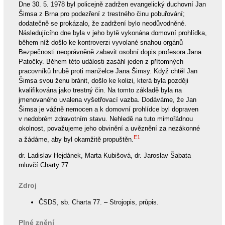
Dne 30. 5. 1978 byl policejně zadržen evangelický duchovní Jan
Šimsa z Brna pro podezření z trestného činu pobuřování;
dodatečně se prokázalo, že zadržení bylo neodůvodněné.
Následujícího dne byla v jeho bytě vykonána domovní prohlídka,
během níž došlo ke kontroverzi vyvolané snahou orgánů
Bezpečnosti neoprávněně zabavit osobní dopis profesora Jana
Patočky. Během této události zasáhl jeden z přítomných
pracovníků hrubě proti manželce Jana Šimsy. Když chtěl Jan
Šimsa svou ženu bránit, došlo ke kolizi, která byla později
kvalifikována jako trestný čin. Na tomto základě byla na
jmenovaného uvalena vyšetřovací vazba. Dodáváme, že Jan
Šimsa je vážně nemocen a k domovní prohlídce byl dopraven
v nedobrém zdravotním stavu. Nehledě na tuto mimořádnou
okolnost, považujeme jeho obvinění a uvěznění za nezákonné
E1
a žádáme, aby byl okamžitě propuštěn.
dr. Ladislav Hejdánek, Marta Kubišová, dr. Jaroslav Šabata
mluvčí Charty 77
Zdroj
ČSDS, sb. Charta 77. – Strojopis, průpis.
Plné znění