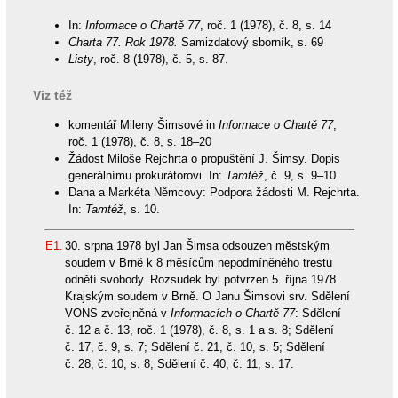
In:
Informace o Chartě 77
, roč. 1 (1978), č. 8, s. 14
Charta 77. Rok 1978.
Samizdatový sborník, s. 69
Listy
, roč. 8 (1978), č. 5, s. 87.
Viz též
komentář Mileny Šimsové in
Informace o Chartě 77
,
roč. 1 (1978), č. 8, s. 18–20
Žádost Miloše Rejchrta o propuštění J. Šimsy. Dopis
generálnímu prokurátorovi. In:
Tamtéž
, č. 9, s. 9–10
Dana a Markéta Němcovy: Podpora žádosti M. Rejchrta.
In:
Tamtéž
, s. 10.
E1.
30. srpna 1978 byl Jan Šimsa odsouzen městským
soudem v Brně k 8 měsícům nepodmíněného trestu
odnětí svobody. Rozsudek byl potvrzen 5. října 1978
Krajským soudem v Brně. O Janu Šimsovi srv. Sdělení
VONS zveřejněná v
Informacích o Chartě 77
: Sdělení
č. 12 a č. 13, roč. 1 (1978), č. 8, s. 1 a s. 8; Sdělení
č. 17, č. 9, s. 7; Sdělení č. 21, č. 10, s. 5; Sdělení
č. 28, č. 10, s. 8; Sdělení č. 40, č. 11, s. 17.