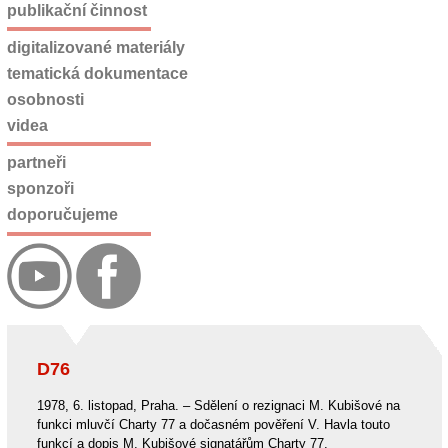
publikační činnost
digitalizované materiály
tematická dokumentace
osobnosti
videa
partneři
sponzoři
doporučujeme
D76
1978, 6. listopad, Praha. – Sdělení o rezignaci M. Kubišové na
funkci mluvčí Charty 77 a dočasném pověření V. Havla touto
funkcí a dopis M. Kubišové signatářům Charty 77.