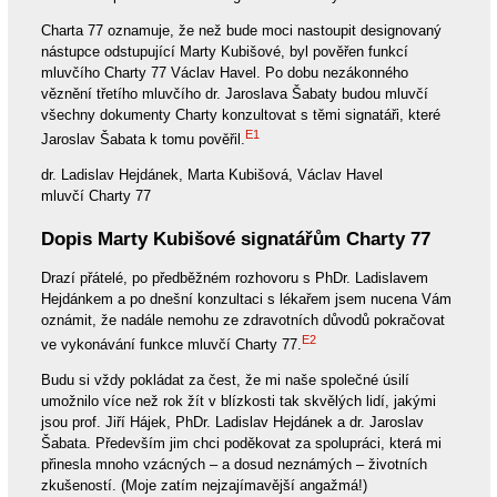
Charta 77 oznamuje, že než bude moci nastoupit designovaný
nástupce odstupující Marty Kubišové, byl pověřen funkcí
mluvčího Charty 77 Václav Havel. Po dobu nezákonného
věznění třetího mluvčího dr. Jaroslava Šabaty budou mluvčí
všechny dokumenty Charty konzultovat s těmi signatáři, které
E1
Jaroslav Šabata k tomu pověřil.
dr. Ladislav Hejdánek, Marta Kubišová, Václav Havel
mluvčí Charty 77
Dopis Marty Kubišové signatářům Charty 77
Drazí přátelé, po předběžném rozhovoru s PhDr. Ladislavem
Hejdánkem a po dnešní konzultaci s lékařem jsem nucena Vám
oznámit, že nadále nemohu ze zdravotních důvodů pokračovat
E2
ve vykonávání funkce mluvčí Charty 77.
Budu si vždy pokládat za čest, že mi naše společné úsilí
umožnilo více než rok žít v blízkosti tak skvělých lidí, jakými
jsou prof. Jiří Hájek, PhDr. Ladislav Hejdánek a dr. Jaroslav
Šabata. Především jim chci poděkovat za spolupráci, která mi
přinesla mnoho vzácných – a dosud neznámých – životních
zkušeností. (Moje zatím nejzajímavější angažmá!)