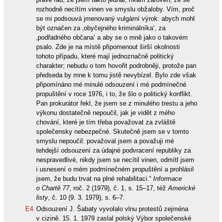
rozhodně necítím vinen ve smyslu obžaloby. Vím, proč
se mi podsouvá jmenovaný vulgární výrok: abych mohl
být označen za ‚obyčejného kriminálníka‘, za
‚podřadného občana‘ a aby se o mně jako o takovém
psalo. Zde je na místě připomenout širší okolnosti
tohoto případu, které mají jednoznačně politický
charakter; nebudu o tom hovořit podrobněji, protože pan
předseda by mne k tomu jistě nevybízel. Bylo zde však
připomínáno mé minulé odsouzení i mé podmínečné
propuštění v roce 1976, i to, že šlo o politický konflikt.
Pan prokurátor řekl, že jsem se z minulého trestu a jeho
výkonu dostatečně nepoučil, jak je vidět z mého
chování, které je tím třeba považovat za zvláště
společensky nebezpečné. Skutečně jsem se v tomto
smyslu nepoučil: považoval jsem a považuji mé
tehdejší odsouzení za údajné podvracení republiky za
nespravedlivé, nikdy jsem se necítil vinen, odmítl jsem
i usnesení o mém podmínečném propuštění a prohlásil
jsem, že budu trvat na plné rehabilitaci.“
Informace
o Chartě 77
, roč. 2 (1979), č. 1, s. 15–17, též
Americké
listy
, č. 10 (9. 3. 1979), s. 6–7.
E4.
Odsouzení J. Šabaty vyvolalo vlnu protestů zejména
v cizině. 15. 1. 1979 zaslal polský Výbor společenské