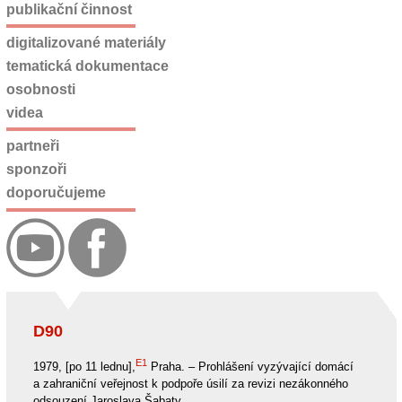
publikační činnost
digitalizované materiály
tematická dokumentace
osobnosti
videa
partneři
sponzoři
doporučujeme
D90
E1
1979, [po 11 lednu],
Praha. – Prohlášení vyzývající domácí
a zahraniční veřejnost k podpoře úsilí za revizi nezákonného
odsouzení Jaroslava Šabaty.