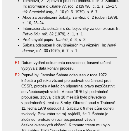
Tominová, Z.: Zpráva o průběhu procesu s dr. J. Šabatou.
In:
Informace o Chartě 77
, roč. 2 (19790, č. 1, s. 15–17,
též
Americké listy
, č. 10 (9. 3. 1979), s. 6–7
Akce za osvobození Šabaty.
Tamtéž
, č. 2 (duben 1979),
s. 16, 23–24
Internacionála solidární s čs. bojovníky za demokracii. In:
Právo lidu
, roč. 82 (1979), č. 1, s. 1
Proč chyběl popis.
Tamtéž
, č. 3, s. 3
Šabata odsouzen k devítiměsíčnímu věznění. In:
Nový
domov
, roč. 30 (1979), č. 7, s. 1.
E1.
Datum vydání dokumentu neuvedeno, časové určení
vyplývá z data konání procesu.
E2.
Poprvé byl Jaroslav Šabata odsouzen v roce 1972
k šesti a půl roku vězení pro podvratnou činnost proti
ČSSR, protože v letácích připomínal právo nezúčastnit
se všeobecných voleb. V roce 1976 byl podmíněně
propuštěn, zbývajících 18 měsíců bylo převedeno
v podmínečný trest na 3 roky. Okresní soud v Trutnově
11. ledna 1979 odsoudil J. Šabatu k 9 měsícům odnětí
svobody. Prokurátor se mj. vyjádřil, že J. Šabata je
zločinec, protože ohrozil bezpečnost všech
československých občanů. K tomuto trestu mu bylo
10. května 1979 Obvodním soudem v Praze 6