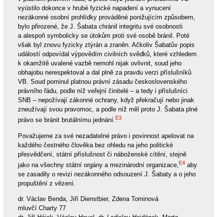
vyústilo dokonce v hrubé fyzické napadení a vynucení
nezákonné osobní prohlídky prováděné ponižujícím způsobem,
bylo přirozené, že J. Šabata chránil integritu své osobnosti
a alespoň symbolicky se útokům proti své osobě bránil. Poté
však byl znovu fyzicky ztýrán a zraněn. Ačkoliv Šabatův popis
událostí odpovídal výpovědím civilních svědků, které vzhledem
k okamžitě uvalené vazbě nemohl nijak ovlivnit, soud jeho
obhajobu nerespektoval a dal plně za pravdu verzi příslušníků
VB. Soud pominul platnou právní zásadu československého
právního řádu, podle níž veřejní činitelé – a tedy i příslušníci
SNB – nepožívají zákonné ochrany, když překračují nebo jinak
zneužívají svou pravomoc, a podle níž měl proto J. Šabata plné
E3
právo se bránit brutálnímu jednání.
Považujeme za své nezadatelné právo i povinnost apelovat na
každého čestného člověka bez ohledu na jeho politické
přesvědčení, státní příslušnost či náboženské cítění, stejně
E4
jako na všechny státní orgány a mezinárodní organizace,
aby
se zasadily o revizi nezákonného odsouzení J. Šabaty a o jeho
propuštění z vězení.
dr. Václav Benda, Jiří Dienstbier, Zdena Tominová
mluvčí Charty 77