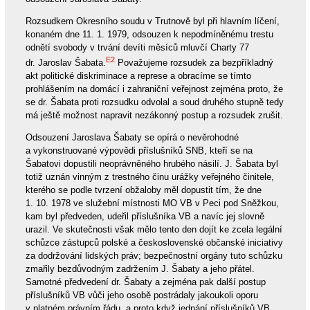
Rozsudkem Okresního soudu v Trutnově byl při hlavním líčení,
konaném dne 11. 1. 1979, odsouzen k nepodmíněnému trestu
odnětí svobody v trvání devíti měsíců mluvčí Charty 77
E2
dr. Jaroslav Šabata.
Považujeme rozsudek za bezpříkladný
akt politické diskriminace a represe a obracíme se tímto
prohlášením na domácí i zahraniční veřejnost zejména proto, že
se dr. Šabata proti rozsudku odvolal a soud druhého stupně tedy
má ještě možnost napravit nezákonný postup a rozsudek zrušit.
Odsouzení Jaroslava Šabaty se opírá o nevěrohodné
a vykonstruované výpovědi příslušníků SNB, kteří se na
Šabatovi dopustili neoprávněného hrubého násilí. J. Šabata byl
totiž uznán vinným z trestného činu urážky veřejného činitele,
kterého se podle tvrzení obžaloby měl dopustit tím, že dne
1. 10. 1978 ve služební místnosti MO VB v Peci pod Sněžkou,
kam byl předveden, udeřil příslušníka VB a navíc jej slovně
urazil. Ve skutečnosti však mělo tento den dojít ke zcela legální
schůzce zástupců polské a československé občanské iniciativy
za dodržování lidských práv; bezpečnostní orgány tuto schůzku
zmařily bezdůvodným zadržením J. Šabaty a jeho přátel.
Samotné předvedení dr. Šabaty a zejména pak další postup
příslušníků VB vůči jeho osobě postrádaly jakoukoli oporu
v platném právním řádu, a proto když jednání příslušníků VB