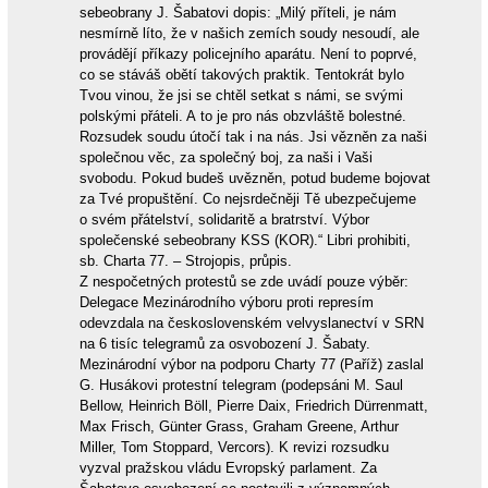
sebeobrany J. Šabatovi dopis: „Milý příteli, je nám
nesmírně líto, že v našich zemích soudy nesoudí, ale
provádějí příkazy policejního aparátu. Není to poprvé,
co se stáváš obětí takových praktik. Tentokrát bylo
Tvou vinou, že jsi se chtěl setkat s námi, se svými
polskými přáteli. A to je pro nás obzvláště bolestné.
Rozsudek soudu útočí tak i na nás. Jsi vězněn za naši
společnou věc, za společný boj, za naši i Vaši
svobodu. Pokud budeš uvězněn, potud budeme bojovat
za Tvé propuštění. Co nejsrdečněji Tě ubezpečujeme
o svém přátelství, solidaritě a bratrství. Výbor
společenské sebeobrany KSS (KOR).“ Libri prohibiti,
sb. Charta 77. – Strojopis, průpis.
Z nespočetných protestů se zde uvádí pouze výběr:
Delegace Mezinárodního výboru proti represím
odevzdala na československém velvyslanectví v SRN
na 6 tisíc telegramů za osvobození J. Šabaty.
Mezinárodní výbor na podporu Charty 77 (Paříž) zaslal
G. Husákovi protestní telegram (podepsáni M. Saul
Bellow, Heinrich Böll, Pierre Daix, Friedrich Dürrenmatt,
Max Frisch, Günter Grass, Graham Greene, Arthur
Miller, Tom Stoppard, Vercors). K revizi rozsudku
vyzval pražskou vládu Evropský parlament. Za