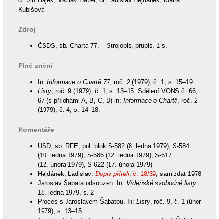
dr. Jiří Hájek, Václav Havel, dr. Ladislav Hejdánek, Marta
Kubišová
Zdroj
ČSDS, sb. Charta 77. – Strojopis, průpis, 1 s.
Plné znění
In:
Informace o Chartě 77
, roč. 2 (1979), č. 1, s. 15–19
Listy
, roč. 9 (1979), č. 1, s. 13–15. Sdělení VONS č. 66,
67 (s přílohami A, B, C, D) in:
Informace o Chartě
, roč. 2
(1979), č. 4, s. 14–18.
Komentáře
ÚSD, sb. RFE, pol. blok S-582 (8. ledna 1979), S-584
(10. ledna 1979), S-586 (12. ledna 1979), S-617
(12. února 1979), S-622 (17. února 1979)
Hejdánek, Ladislav:
Dopis příteli
, č. 18/39
, samizdat 1978
Jaroslav Šabata odsouzen. In:
Vídeňské svobodné listy
,
18. ledna 1979, s. 2
Proces s Jaroslavem Šabatou. In:
Listy
, roč. 9, č. 1 (únor
1979), s. 13–15