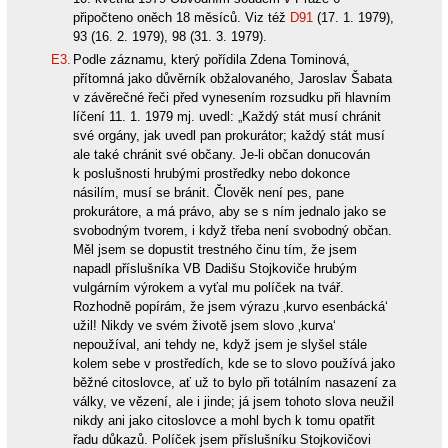
připočteno oněch 18 měsíců. Viz též
D91
(17. 1. 1979),
93 (16. 2. 1979), 98 (31. 3. 1979).
E3.
Podle záznamu, který pořídila Zdena Tominová,
přítomná jako důvěrník obžalovaného, Jaroslav Šabata
v závěrečné řeči před vynesením rozsudku při hlavním
líčení 11. 1. 1979 mj. uvedl: „Každý stát musí chránit
své orgány, jak uvedl pan prokurátor; každý stát musí
ale také chránit své občany. Je-li občan donucován
k poslušnosti hrubými prostředky nebo dokonce
násilím, musí se bránit. Člověk není pes, pane
prokurátore, a má právo, aby se s ním jednalo jako se
svobodným tvorem, i když třeba není svobodný občan.
Měl jsem se dopustit trestného činu tím, že jsem
napadl příslušníka VB Dadišu Stojkoviče hrubým
vulgárním výrokem a vyťal mu políček na tvář.
Rozhodně popírám, že jsem výrazu ‚kurvo esenbácká‘
užil! Nikdy ve svém životě jsem slovo ‚kurva‘
nepoužíval, ani tehdy ne, když jsem je slyšel stále
kolem sebe v prostředích, kde se to slovo používá jako
běžné citoslovce, ať už to bylo při totálním nasazení za
války, ve vězení, ale i jinde; já jsem tohoto slova neužil
nikdy ani jako citoslovce a mohl bych k tomu opatřit
řadu důkazů. Políček jsem příslušníku Stojkovičovi