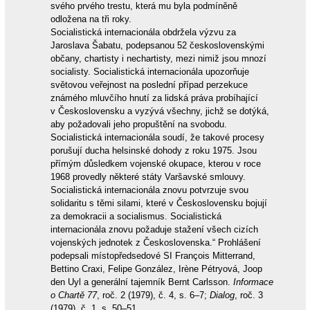
svého prvého trestu, která mu byla podmíněně
odložena na tři roky.
Socialistická internacionála obdržela výzvu za
Jaroslava Šabatu, podepsanou 52 československými
občany, chartisty i nechartisty, mezi nimiž jsou mnozí
socialisty. Socialistická internacionála upozorňuje
světovou veřejnost na poslední případ perzekuce
známého mluvčího hnutí za lidská práva probíhající
v Československu a vyzývá všechny, jichž se dotýká,
aby požadovali jeho propuštění na svobodu.
Socialistická internacionála soudí, že takové procesy
porušují ducha helsinské dohody z roku 1975. Jsou
přímým důsledkem vojenské okupace, kterou v roce
1968 provedly některé státy Varšavské smlouvy.
Socialistická internacionála znovu potvrzuje svou
solidaritu s těmi silami, které v Československu bojují
za demokracii a socialismus. Socialistická
internacionála znovu požaduje stažení všech cizích
vojenských jednotek z Československa.“ Prohlášení
podepsali místopředsedové SI François Mitterrand,
Bettino Craxi, Felipe González, Irène Pétryová, Joop
den Uyl a generální tajemník Bernt Carlsson.
Informace
o Chartě 77
, roč. 2 (1979), č. 4, s. 6–7;
Dialog
, roč. 3
(1979), č. 1, s. 50–51.