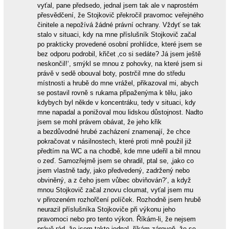
vyťal, pane předsedo, jednal jsem tak ale v naprostém
přesvědčení, že Stojkovič překročil pravomoc veřejného
činitele a nepožívá žádné právní ochrany. Vždyť se tak
stalo v situaci, kdy na mne příslušník Stojkovič začal
po prakticky provedené osobní prohlídce, které jsem se
bez odporu podrobil, křičet ‚co si sedáte? Já jsem ještě
neskončil!‘, smýkl se mnou z pohovky, na které jsem si
právě v sedě obouval boty, postrčil mne do středu
místnosti a hrubě do mne vrážel, přikazoval mi, abych
se postavil rovně s rukama připaženýma k tělu, jako
kdybych byl někde v koncentráku, tedy v situaci, kdy
mne napadal a ponižoval mou lidskou důstojnost. Nadto
jsem se mohl právem obávat, že jeho křik
a bezdůvodné hrubé zacházení znamenají, že chce
pokračovat v násilnostech, které proti mně použil již
předtím na WC a na chodbě, kde mne udeřil a bil mnou
o zeď. Samozřejmě jsem se ohradil, ptal se, ‚jako co
jsem vlastně tady, jako předvedený, zadržený nebo
obviněný, a z čeho jsem vůbec obviňován?‘, a když
mnou Stojkovič začal znovu cloumat, vyťal jsem mu
v přirozeném rozhořčení políček. Rozhodně jsem hrubě
neurazil příslušníka Stojkoviče při výkonu jeho
pravomoci nebo pro tento výkon. Říkám-li, že nejsem
právě rád, že jsem takto jednal, říkám zároveň, že se