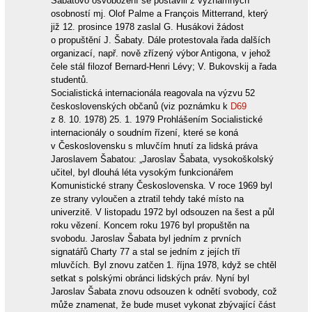
Šabatovo osvobození se postavili z významných
osobností mj. Olof Palme a François Mitterrand, který
již 12. prosince 1978 zaslal G. Husákovi žádost
o propuštění J. Šabaty. Dále protestovala řada dalších
organizací, např. nově zřízený výbor Antigona, v jehož
čele stál filozof Bernard-Henri Lévy; V. Bukovskij a řada
studentů.
Socialistická internacionála reagovala na výzvu 52
československých občanů (viz poznámku k
D69
z 8. 10. 1978) 25. 1. 1979 Prohlášením Socialistické
internacionály o soudním řízení, které se koná
v Československu s mluvčím hnutí za lidská práva
Jaroslavem Šabatou: „Jaroslav Šabata, vysokoškolský
učitel, byl dlouhá léta vysokým funkcionářem
Komunistické strany Československa. V roce 1969 byl
ze strany vyloučen a ztratil tehdy také místo na
univerzitě. V listopadu 1972 byl odsouzen na šest a půl
roku vězení. Koncem roku 1976 byl propuštěn na
svobodu. Jaroslav Šabata byl jedním z prvních
signatářů Charty 77 a stal se jedním z jejích tří
mluvčích. Byl znovu zatčen 1. října 1978, když se chtěl
setkat s polskými obránci lidských práv. Nyní byl
Jaroslav Šabata znovu odsouzen k odnětí svobody, což
může znamenat, že bude muset vykonat zbývající část