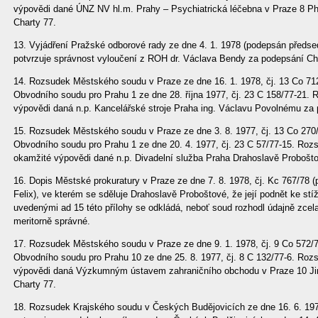
výpovědi dané ÚNZ NV hl.m. Prahy – Psychiatrická léčebna v Praze 8 P
Charty 77.
13. Vyjádření Pražské odborové rady ze dne 4. 1. 1978 (podepsán předs
potvrzuje správnost vyloučení z ROH dr. Václava Bendy za podepsání Ch
14. Rozsudek Městského soudu v Praze ze dne 16. 1. 1978, čj. 13 Co 712
Obvodního soudu pro Prahu 1 ze dne 28. října 1977, čj. 23 C 158/77-21. 
výpovědi daná n.p. Kancelářské stroje Praha ing. Václavu Povolnému za 
15. Rozsudek Městského soudu v Praze ze dne 3. 8. 1977, čj. 13 Co 270/
Obvodního soudu pro Prahu 1 ze dne 20. 4. 1977, čj. 23 C 57/77-15. Roz
okamžité výpovědi dané n.p. Divadelní služba Praha Drahoslavě Probošt
16. Dopis Městské prokuratury v Praze ze dne 7. 8. 1978, čj. Kc 767/78
Felix), ve kterém se sděluje Drahoslavě Proboštové, že její podnět ke st
uvedenými ad 15 této přílohy se odkládá, neboť soud rozhodl údajně zcela
meritorně správné.
17. Rozsudek Městského soudu v Praze ze dne 9. 1. 1978, čj. 9 Co 572/7
Obvodního soudu pro Prahu 10 ze dne 25. 8. 1977, čj. 8 C 132/77-6. Roz
výpovědi daná Výzkumným ústavem zahraničního obchodu v Praze 10 Ji
Charty 77.
18. Rozsudek Krajského soudu v Českých Budějovicích ze dne 16. 6. 1977