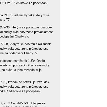
hDr. Evě Stuchlíkové za podepsání
eda POR Vladimír Hynek), kterým se
arty 77.
/77-36, kterým se potvrzuje rozsudek
Rozsudky byla potvrzena právoplatnost
podepsání Charty 77.
77-28, kterým se potvrzuje rozsudek
sudky byla potvrzena právoplatnost
ové za podepsání Charty 77.
 (podepsán náměstek JUDr. Ondřej
ížnosti pro porušení zákona rozsudky
 po právu a jeho rozhodnutí je
7-19, kterým se potvrzuje rozsudek
sudky byla potvrzena právoplatnost
ndře Kadlecové za podepsání
, čj. 3 Co 544/77-35, kterým se