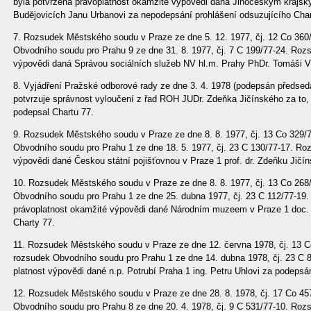
byla potvrzena právoplatnost okamžité výpovědi daná Jihočeským kraj
Budějovicích Janu Urbanovi za nepodepsání prohlášení odsuzujícího Char
7. Rozsudek Městského soudu v Praze ze dne 5. 12. 1977, čj. 12 Co 360/
Obvodního soudu pro Prahu 9 ze dne 31. 8. 1977, čj. 7 C 199/77-24. Roz
výpovědi daná Správou sociálních služeb NV hl.m. Prahy PhDr. Tomáši V
8. Vyjádření Pražské odborové rady ze dne 3. 4. 1978 (podepsán předse
potvrzuje správnost vyloučení z řad ROH JUDr. Zdeňka Jičínského za to,
podepsal Chartu 77.
9. Rozsudek Městského soudu v Praze ze dne 8. 8. 1977, čj. 13 Co 329/7
Obvodního soudu pro Prahu 1 ze dne 18. 5. 1977, čj. 23 C 130/77-17. Ro
výpovědi dané Českou státní pojišťovnou v Praze 1 prof. dr. Zdeňku Jič
10. Rozsudek Městského soudu v Praze ze dne 8. 8. 1977, čj. 13 Co 268/
Obvodního soudu pro Prahu 1 ze dne 25. dubna 1977, čj. 23 C 112/77-19
právoplatnost okamžité výpovědi dané Národním muzeem v Praze 1 doc. 
Charty 77.
11. Rozsudek Městského soudu v Praze ze dne 12. června 1978, čj. 13 C
rozsudek Obvodního soudu pro Prahu 1 ze dne 14. dubna 1978, čj. 23 C 
platnost výpovědi dané n.p. Potrubí Praha 1 ing. Petru Uhlovi za podepsá
12. Rozsudek Městského soudu v Praze ze dne 28. 8. 1978, čj. 17 Co 457
Obvodního soudu pro Prahu 8 ze dne 20. 4. 1978, čj. 9 C 531/77-10. Rozs