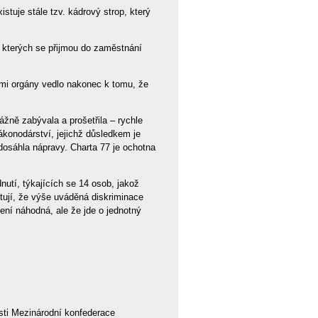
uje stále tzv. kádrový strop, který
e kterých se přijmou do zaměstnání
mi orgány vedlo nakonec k tomu, že
ně zabývala a prošetřila – rychle
konodárství, jejichž důsledkem je
osáhla nápravy. Charta 77 je ochotna
utí, týkajících se 14 osob, jakož
tují, že výše uváděná diskriminace
ení náhodná, ale že jde o jednotný
sti Mezinárodní konfederace