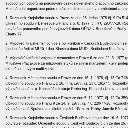
svobodných odborů na porušování československého pracovního zákonodá
Mezinárodní organizace práce o zákazu diskriminace v zaměstnání a povo
1. Rozsudek Krajského soudu v Praze ze dne 25. ledna 1978 čj. 9 Co 514
Okresního soudu v Benešově u Prahy z 5. 8. 1977, čj. 4 C 290/77-19. Ro
rozvázání pracovního poměru výpovědí daná OÚNZ v Benešově u Prahy M
Charty 77.
2. Výpověď Krajské nemocnice s poliklinikou v Českých Budějovicích ze 
(podepsán ředitel MUDr. Libor Slanina) daná MUDr. Bedřichovi Placákovi,
3. Výpověď Ústřední vojenské nemocnice v Praze 6 ze dne 22. 3. 1977 
Miloslavě Placákové za udržování styků se svým manželem, který podeps
skutečnosti svým nadřízeným.
4. Rozsudek Městského soudu v Praze ze dne 16. 1. 1978, čj. 13 Co 713/
Obvodního soudu pro Prahu 1 z 28. října 1977, čj. 23 C 181/77. Rozsudky
výpovědi daná n. p. Kancelářské stroje Praha ing. Richardu Urxovi za po
5. Rozsudek Městského soudu v Praze ze dne 5. 12. 1977, čj. 12 Co 359/
Obvodního soudu pro Prahu 9 ze 14. 9. 1977, čj. 7 C 220/77-20. Rozsudky
výpovědi daná Správou sociálních služeb NV hl.m. Prahy Jarmile Bělíkov
6. Rozsudek Krajského soudu v Českých Budějovicích ze dne 16. 6. 1977,
potvrzuje rozsudek Okresního soudu v Českých Budějovicích ze dne 19. 4