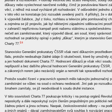
jednání a rozhodování. Probíhají většinou bez účasti veřejnosti, soudy o
důkazy nebo vyslechnout navržené svědky, čímž je porušována hlavní zás
věcí, z něhož má soud vycházet při rozhodování. V odůvodnění jednoho
v této věci se konstatuje (viz rozsudek uvedený pod b. 4 přílohy), že v do
k výpovědi žalobce, „byl z tisku, rozhlasu a televize jeho pomlouvačný ch
a zejména se již projevilo, jak byl některými západními sdělovacími prost
v zahraničí nepříznivou kampaň proti našemu státnímu a společenskému z
nečetl ani zaměstnavatel, který výpověď dával, ani soud, který správnost
rozhodnutí se prakticky opírají o jediný „důkaz“, kterým je stanovisko Gen
E4
Charty 77.
Stanovisko Generální prokuratury ČSSR však není důkazním prostředke
řádu, protože neobsahuje žádné údaje či skutečnosti, které by umožnily zj
a jen hodnotí dokument Charta 77. Hodnocení důkazů je však věcí soudu
nepřipustil a bez dalšího převzal hodnocení Generální prokuratury ČSSR,
a zákonných norem jako nezávislý orgán a nemohl tak spravedlivě rozhod
Protože soudní řízení v pracovních sporech mělo takovýto jednoznačný 
zaměstnání se vůbec na soud o ochranu neobraceli. Jiní pak po rozsudku 
šmahem zamítaly, se již neodvolávali k soudu druhé instance.
V této souvislosti Charta 77 poukazuje kriticky i na postup orgánů Revolu
neposkytly a dále neposkytují svým členům propuštěným pro politické n
žádnou právní a jinou ochranu. Naopak, československé odbory – na po
a jiných orgánů – dávají zaměstnavatelům svůj souhlas k rozvázání prac