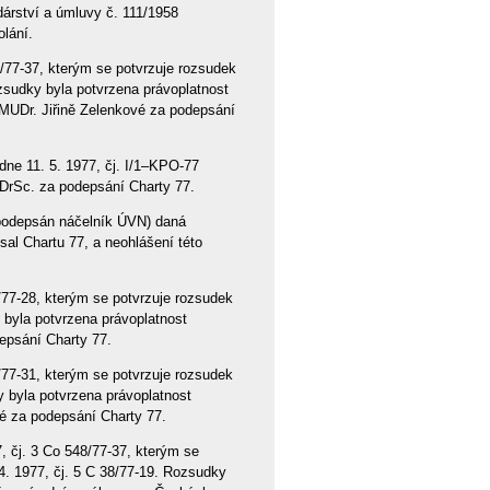
rství a úmluvy č. 111/1958
lání.
/77-37, kterým se potvrzuje rozsudek
zsudky byla potvrzena právoplatnost
UDr. Jiřině Zelenkové za podepsání
dne 11. 5. 1977, čj. I/1–KPO-77
 DrSc. za podepsání Charty 77.
(podepsán náčelník ÚVN) daná
al Chartu 77, a neohlášení této
77-28, kterým se potvrzuje rozsudek
 byla potvrzena právoplatnost
depsání Charty 77.
77-31, kterým se potvrzuje rozsudek
 byla potvrzena právoplatnost
é za podepsání Charty 77.
 čj. 3 Co 548/77-37, kterým se
. 1977, čj. 5 C 38/77-19. Rozsudky