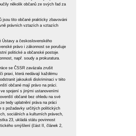
učily několik občanů ze svých řad za
 jsou tito občané prakticky zbavováni
vně právních vztazích a vztazích
ké Ústavy a československého
venské právo i zákonnost se porušuje
tní politické a občanské postoje.
onnost, např. soudy a prokuratura.
ráce se ČSSR zavázala zrušit
 či praxi, která nedávají každému
dstranit jakoukoli diskriminaci v této
nští občané mají právo na práci.
 ve spojení s jinými ustanoveními
lovenští občané bez ohledu na své
ze tedy uplatnění práva na práci
je s požadavky určitých politických
h, sociálních a kulturních právech,
stka 23, ukládá státu povinnost
tického smýšlení (část II, článek 2,