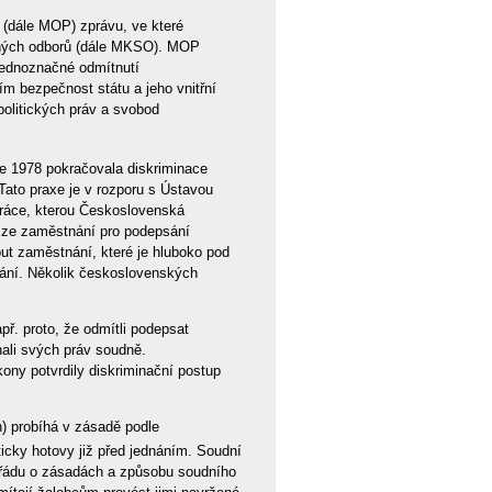
 (dále MOP) zprávu, ve které
dných odborů (dále MKSO). MOP
 jednoznačné odmítnutí
m bezpečnost státu a jeho vnitřní
olitických práv a svobod
e 1978 pokračovala diskriminace
 Tato praxe je v rozporu s Ústavou
ráce, kterou Československá
h ze zaměstnání pro podepsání
ut zaměstnání, které je hluboko pod
tnání. Několik československých
apř. proto, že odmítli podepsat
hali svých práv soudně.
ny potvrdily diskriminační postup
h) probíhá v zásadě podle
icky hotovy již před jednáním. Soudní
 řádu o zásadách a způsobu soudního