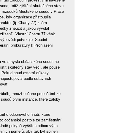
dmítají žalobcům provést jimi navržené
ada, totiž zjištění skutečného stavu
 z rozsudků Městského soudu v Praze
bě, kdy organizace přistoupila
arakter (tj. Charty 77) znám
ředky zneužit a jakou vyvolal
řízení“. Vlastní Chartu 77 však
 výpovědi potvrzuje. Soudní
erální prokuratury k Prohlášení
m ve smyslu občanského soudního
istit skutečný stav věcí, ale pouze
. Pokud soud ostatní důkazy
 nepostupoval podle ústavních
ovat.
průběh, mnozí občané propuštění ze
soudů první instance, které žaloby
čního odborového hnutí, které
ebo občanské postoje ze zaměstnání
dkladě pokynů vyšších odborových
ovních poměrů, aby tak byl splněn