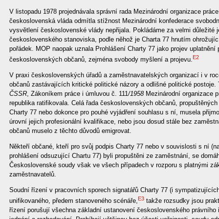
V listopadu 1978 projednávala správní rada Mezinárodní organizace práce
československá vláda odmítla stížnost Mezinárodní konfederace svobo
vysvětlení československé vlády nepřijala. Pokládáme za velmi důležité
československého stanoviska, podle něhož je Charta 77 hnutím ohrožující
pořádek. MOP naopak uznala Prohlášení Charty 77 jako projev uplatnění p
E2
československých občanů, zejména svobody myšlení a projevu.
V praxi československých úřadů a zaměstnavatelských organizací i v roc
občanů zastávajících kritické politické názory a odlišné politické postoje.
ČSSR
, Zákoníkem práce i úmluvou č. 111
/1958
Mezinárodní organizace p
republika ratifikovala. Celá řada československých občanů, propuštěnýc
Charty 77 nebo dokonce pro pouhé vyjádření souhlasu s ní, musela přijmo
úrovní jejich profesionální kvalifikace, nebo jsou dosud stále bez zaměs
občanů muselo z těchto důvodů emigrovat.
Někteří občané, kteří pro svůj podpis Charty 77 nebo v souvislosti s ní (n
prohlášení odsuzující Chartu 77) byli propuštěni ze zaměstnání, se domá
Československé soudy však ve všech případech v rozporu s platnými záko
zaměstnavatelů.
Soudní řízení v pracovních sporech signatářů Charty 77 (i sympatizujícíc
E3
unifikovaného, předem stanoveného scénáře,
takže rozsudky jsou prakt
řízení porušují všechna základní ustanovení československého právního