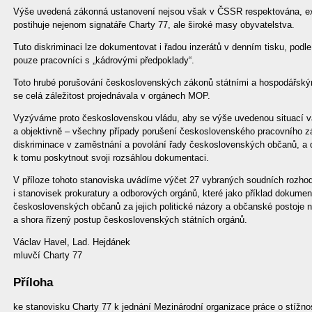
Výše uvedená zákonná ustanovení nejsou však v ČSSR respektována, exist
postihuje nejenom signatáře Charty 77, ale široké masy obyvatelstva.
Tuto diskriminaci lze dokumentovat i řadou inzerátů v denním tisku, podl
pouze pracovníci s „kádrovými předpoklady“.
Toto hrubé porušování československých zákonů státními a hospodářský
se celá záležitost projednávala v orgánech MOP.
Vyzýváme proto československou vládu, aby se výše uvedenou situací váž
a objektivně – všechny případy porušení československého pracovního zá
diskriminace v zaměstnání a povolání řady československých občanů, a d
k tomu poskytnout svoji rozsáhlou dokumentaci.
V příloze tohoto stanoviska uvádíme výčet 27 vybraných soudních rozhodn
i stanovisek prokuratury a odborových orgánů, které jako příklad dokumen
československých občanů za jejich politické názory a občanské postoje n
a shora řízený postup československých státních orgánů.
Václav Havel, Lad. Hejdánek
mluvčí Charty 77
Příloha
ke stanovisku Charty 77 k jednání Mezinárodní organizace práce o stížno