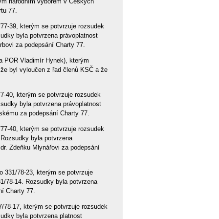
ským národním výborem v Českých
tu 77.
77-39, kterým se potvrzuje rozsudek
sudky byla potvrzena právoplatnost
rbovi za podepsání Charty 77.
da POR Vladimír Hynek), kterým
 že byl vyloučen z řad členů KSČ a že
7-40, kterým se potvrzuje rozsudek
zsudky byla potvrzena právoplatnost
ínskému za podepsání Charty 77.
77-40, kterým se potvrzuje rozsudek
. Rozsudky byla potvrzena
dr. Zdeňku Mlynářovi za podepsání
o 331/78-23, kterým se potvrzuje
81/78-14. Rozsudky byla potvrzena
ní Charty 77.
/78-17, kterým se potvrzuje rozsudek
udky byla potvrzena platnost