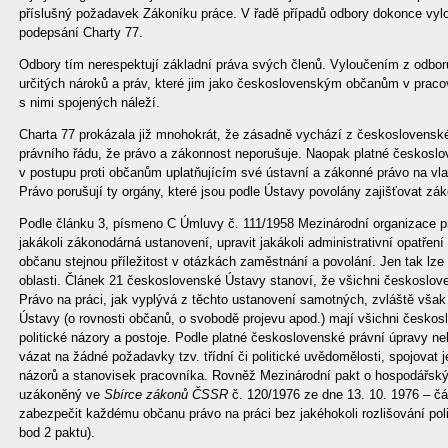
příslušný požadavek Zákoníku práce. V řadě případů odbory dokonce vylo
podepsání Charty 77.
Odbory tím nerespektují základní práva svých členů. Vyloučením z odborů
určitých nároků a práv, které jim jako československým občanům v praco
s nimi spojených náleží.
Charta 77 prokázala již mnohokrát, že zásadně vychází z českoslovens
právního řádu, že právo a zákonnost neporušuje. Naopak platné českoslo
v postupu proti občanům uplatňujícím své ústavní a zákonné právo na vlas
Právo porušují ty orgány, které jsou podle Ústavy povolány zajišťovat zák
Podle článku 3, písmeno C Úmluvy č. 111/1958 Mezinárodní organizace p
jakákoli zákonodárná ustanovení, upravit jakákoli administrativní opatření
občanu stejnou příležitost v otázkách zaměstnání a povolání. Jen tak lze o
oblasti. Článek 21 československé Ústavy stanoví, že všichni českoslove
Právo na práci, jak vyplývá z těchto ustanovení samotných, zvláště však
Ústavy (o rovnosti občanů, o svobodě projevu apod.) mají všichni českos
politické názory a postoje. Podle platné československé právní úpravy nel
vázat na žádné požadavky tzv. třídní či politické uvědomělosti, spojovat 
názorů a stanovisek pracovníka. Rovněž Mezinárodní pakt o hospodářskýc
uzákoněný ve
Sbírce zákonů ČSSR
č. 120/1976 ze dne 13. 10. 1976 – čá
zabezpečit každému občanu právo na práci bez jakéhokoli rozlišování poli
bod 2 paktu).