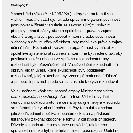
postupuje
.
Správní řád (zákon č. 71/1967 Sb.), který se i na toto řízení
v plném rozsahu vztahuje, ukládá správním orgánům povinnost
postupovat v řízení v souladu se zákony a jinými právními
předpisy, chránit zájmy státu a společnosti, práva a zájmy
občanů a organizací, postupovat v řízení v úzké součinnosti
s občany a dát jim vždy příležitost, aby mohli svá práva a zájmy
účinně hájit. Rozhodnutí správních orgánů musí vycházet ze
spolehlivě zjištěného stavu věcí a řízení má být vedeno tak, aby
posilovalo důvěru občanů ve správnost rozhodování, aby
rozhodnutí bylo přesvědčivé atd. V odůvodnění rozhodnutí má
správní orgán uvést, které skutečnosti byly podkladem
rozhodování, jakými úvahami byl veden při hodnocení důkazů
a při použití právních předpisů, na základě kterých rozhodoval.
Ve skutečnosti však tzv. pasové orgány Ministerstva vnitra
takto zpravidla nepostupují
. Zamítá-li se žádost o vydání
cestovního dokladu proto, že cesta by údajně nebyla v souladu
se státními zájmy, obdrží občan tištěný formulář rozhodnutí,
jehož odůvodnění spočívá v pouhém odkazu na příslušné
ustanovení zákona; obdobně je tomu i v ostatních případech.
Důvody rozhodnutí se tedy vůbec neuvádějí, takže jeho
správnost nemůže být účastníkem řízení posouzena. Obdobně