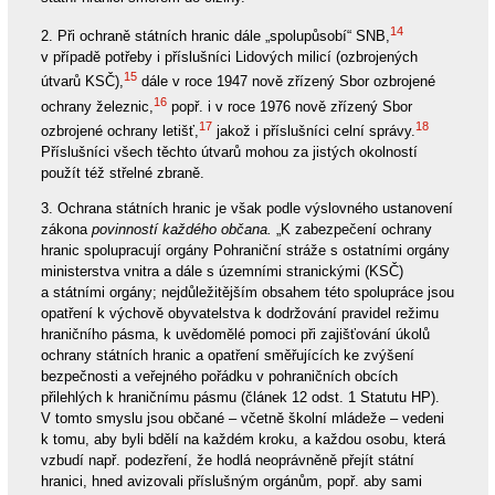
14
2. Při ochraně státních hranic dále „spolupůsobí“ SNB,
v případě potřeby i příslušníci Lidových milicí (ozbrojených
15
útvarů KSČ),
dále v roce 1947 nově zřízený Sbor ozbrojené
16
ochrany železnic,
popř. i v roce 1976 nově zřízený Sbor
17
18
ozbrojené ochrany letišť,
jakož i příslušníci celní správy.
Příslušníci všech těchto útvarů mohou za jistých okolností
použít též střelné zbraně.
3. Ochrana státních hranic je však podle výslovného ustanovení
zákona
povinností každého občana.
„K zabezpečení ochrany
hranic spolupracují orgány Pohraniční stráže s ostatními orgány
ministerstva vnitra a dále s územními stranickými (KSČ)
a státními orgány; nejdůležitějším obsahem této spolupráce jsou
opatření k výchově obyvatelstva k dodržování pravidel režimu
hraničního pásma, k uvědomělé pomoci při zajišťování úkolů
ochrany státních hranic a opatření směřujících ke zvýšení
bezpečnosti a veřejného pořádku v pohraničních obcích
přilehlých k hraničnímu pásmu (článek 12 odst. 1 Statutu HP).
V tomto smyslu jsou občané – včetně školní mládeže – vedeni
k tomu, aby byli bdělí na každém kroku, a každou osobu, která
vzbudí např. podezření, že hodlá neoprávněně přejít státní
hranici, hned avizovali příslušným orgánům, popř. aby sami