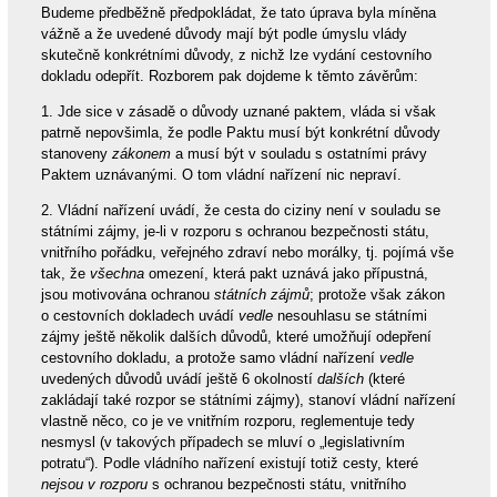
Budeme předběžně předpokládat, že tato úprava byla míněna
vážně a že uvedené důvody mají být podle úmyslu vlády
skutečně konkrétními důvody, z nichž lze vydání cestovního
dokladu odepřít. Rozborem pak dojdeme k těmto závěrům:
1. Jde sice v zásadě o důvody uznané paktem, vláda si však
patrně nepovšimla, že podle Paktu musí být konkrétní důvody
stanoveny
zákonem
a musí být v souladu s ostatními právy
Paktem uznávanými. O tom vládní nařízení nic nepraví.
2. Vládní nařízení uvádí, že cesta do ciziny není v souladu se
státními zájmy, je-li v rozporu s ochranou bezpečnosti státu,
vnitřního pořádku, veřejného zdraví nebo morálky, tj. pojímá vše
tak, že
všechna
omezení, která pakt uznává jako přípustná,
jsou motivována ochranou
státních zájmů
; protože však zákon
o cestovních dokladech uvádí
vedle
nesouhlasu se státními
zájmy ještě několik dalších důvodů, které umožňují odepření
cestovního dokladu, a protože samo vládní nařízení
vedle
uvedených důvodů uvádí ještě 6 okolností
dalších
(které
zakládají také rozpor se státními zájmy), stanoví vládní nařízení
vlastně něco, co je ve vnitřním rozporu, reglementuje tedy
nesmysl (v takových případech se mluví o „legislativním
potratu“). Podle vládního nařízení existují totiž cesty, které
nejsou v rozporu
s ochranou bezpečnosti státu, vnitřního