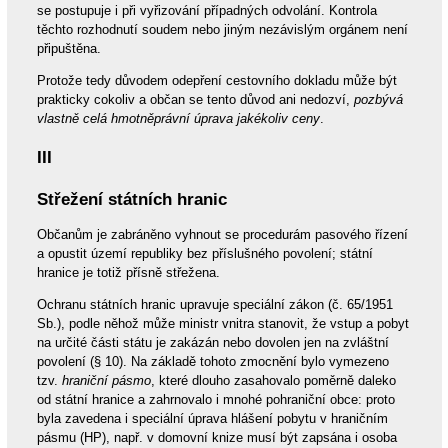
se postupuje i při vyřizování případných odvolání. Kontrola
těchto rozhodnutí soudem nebo jiným nezávislým orgánem není
připuštěna.
Protože tedy důvodem odepření cestovního dokladu může být
prakticky cokoliv a občan se tento důvod ani nedozví,
pozbývá
vlastně celá hmotněprávní úprava jakékoliv ceny
.
III
Střežení státních hranic
Občanům je zabráněno vyhnout se procedurám pasového řízení
a opustit území republiky bez příslušného povolení; státní
hranice je totiž přísně střežena.
Ochranu státních hranic upravuje speciální zákon (č. 65/1951
Sb.), podle něhož může ministr vnitra stanovit, že vstup a pobyt
na určité části státu je zakázán nebo dovolen jen na zvláštní
povolení (§ 10). Na základě tohoto zmocnění bylo vymezeno
tzv.
hraniční pásmo
, které dlouho zasahovalo poměrně daleko
od státní hranice a zahrnovalo i mnohé pohraniční obce: proto
byla zavedena i speciální úprava hlášení pobytu v hraničním
pásmu (HP), např. v domovní knize musí být zapsána i osoba