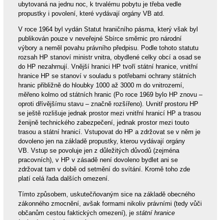
ubytovaná na jednu noc, k trvalému pobytu je třeba vedle
propustky i povolení, které vydávají orgány VB atd.
V roce 1964 byl vydán Statut hraničního pásma, který však byl
publikován pouze v neveřejné Sbírce směrnic pro národní
výbory a neměl povahu právního předpisu. Podle tohoto statutu
rozsah HP stanoví ministr vnitra, obydlené celky obcí a osad se
do HP nezahrnují. Vnější hranici HP tvoří státní hranice, vnitřní
hranice HP se stanoví v souladu s potřebami ochrany státních
hranic přibližně do hloubky 1000 až 3000 m do vnitrozemí,
měřeno kolmo od státních hranic (Po roce 1969 bylo HP znovu –
oproti dřívějšímu stavu – značně rozšířeno). Uvnitř prostoru HP
se ještě rozlišuje jednak prostor mezi vnitřní hranicí HP a trasou
ženijně technického zabezpečení, jednak prostor mezi touto
trasou a státní hranicí. Vstupovat do HP a zdržovat se v něm je
dovoleno jen na základě propustky, kterou vydávají orgány
VB. Vstup se povoluje jen z důležitých důvodů (zejména
pracovních), v HP v zásadě není dovoleno bydlet ani se
zdržovat tam v době od setmění do svítání. Kromě toho zde
platí celá řada dalších omezení.
Tímto způsobem, uskutečňovaným sice na základě obecného
zákonného zmocnění, avšak formami nikoliv právními (tedy vůči
občanům cestou faktických omezení), je
státní hranice