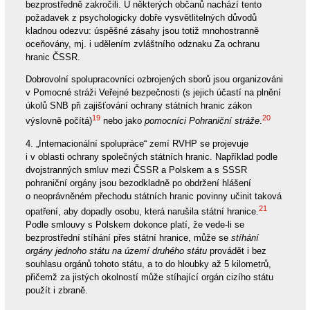
bezprostředně zakročili. U některých občanů nachází tento
požadavek z psychologicky dobře vysvětlitelných důvodů
kladnou odezvu: úspěšné zásahy jsou totiž mnohostranně
oceňovány, mj. i udělením zvláštního odznaku Za ochranu
hranic ČSSR.
Dobrovolní spolupracovníci ozbrojených sborů jsou organizováni
v Pomocné stráži Veřejné bezpečnosti (s jejich účastí na plnění
úkolů SNB při zajišťování ochrany státních hranic zákon
19
20
výslovně počítá)
nebo jako
pomocníci Pohraniční stráže
.
4. „Internacionální spolupráce“ zemí RVHP se projevuje
i v oblasti ochrany společných státních hranic. Například podle
dvojstranných smluv mezi ČSSR a Polskem a s SSSR
pohraniční orgány jsou bezodkladně po obdržení hlášení
o neoprávněném přechodu státních hranic povinny učinit taková
21
opatření, aby dopadly osobu, která narušila státní hranice.
Podle smlouvy s Polskem dokonce platí, že vede-li se
bezprostřední stíhání přes státní hranice, může se
stíhání
orgány jednoho státu na území druhého státu
provádět i bez
souhlasu orgánů tohoto státu, a to do hloubky až 5 kilometrů,
přičemž za jistých okolností může stíhající orgán cizího státu
použít i zbraně.