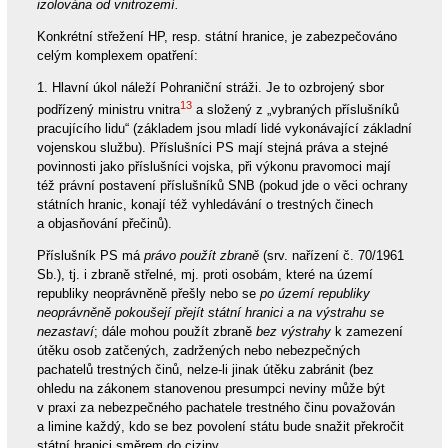
izolována od vnitrozemí.
Konkrétní střežení HP, resp. státní hranice, je zabezpečováno
celým komplexem opatření:
1. Hlavní úkol náleží Pohraniční stráži. Je to ozbrojený sbor
13
podřízený ministru vnitra
a složený z „vybraných příslušníků
pracujícího lidu“ (základem jsou mladí lidé vykonávající základní
vojenskou službu). Příslušníci PS mají stejná práva a stejné
povinnosti jako příslušníci vojska, při výkonu pravomoci mají
též právní postavení příslušníků SNB (pokud jde o věci ochrany
státních hranic, konají též vyhledávání o trestných činech
a objasňování přečinů).
Příslušník PS má
právo použít zbraně
(srv. nařízení č. 70/1961
Sb.), tj. i zbraně střelné, mj. proti osobám, které na území
republiky neoprávněně přešly nebo se
po území republiky
neoprávněně pokoušejí přejít státní hranici a na výstrahu se
nezastaví
; dále mohou použít zbraně
bez výstrahy
k zamezení
útěku osob zatčených, zadržených nebo nebezpečných
pachatelů trestných činů, nelze-li jinak útěku zabránit (bez
ohledu na zákonem stanovenou presumpci neviny může být
v praxi za nebezpečného pachatele trestného činu považován
a limine každý, kdo se bez povolení státu bude snažit překročit
státní hranici směrem do ciziny.