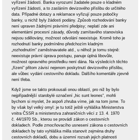
vyřízení žádosti. Banka vyrozumí žadatele pouze o kladném
vyřízení žádosti, a to zasláním devizového příslibu do určitého
data. Případné dotazy a reklamace vyřizují pouze pobočky
banky, u nichž byly žádosti podány. Způsob rozhodování banky
není upraven žádnými právními předpisy; neplatí zde ani
elementární procesní zásady, důvody zamítavého stanoviska
nejsou sdělovány, možnost odvolání neexistuje. Kromě toho je
rozhodnutí banky podmíněno předchozím kladným
„rozhodnutím“ zaměstnavatele atd., u něhož je tomu stejně:
neexistuje právní úprava postupu, panuje úplná libovůle,
možnost opravného prostředku není dána. Na výsledcích těchto
„řízení“ přitom závisí nejenom poskytnutí devizového příslibu,
ale vůbec vydání cestovního dokladu. Dalšího komentáře zjevně
není třeba.
Když jsme se takto prokousali onou oblastí, pro niž by bylo
nejpřípadnější starobylé označení „hic sunt leones“, mohli
bychom si myslet, že aspoň zhruba víme, jak na tom jsme. To
by však byl velký omyl: je tu totiž ještě vyhláška Ministerstva
vnitra ČSSR a ministerstva zahraničních věcí z 13. 4. 1970
č. 44/1970 Sb., kterou se provádí zákon o cestovních
dokladech. Podle zmocňovacího usnesení zákona o cestovních
dokladech by tato vyhláška měla stanovit zejména druhy
cestovních dokladů, dobu a územní rozsah jejich platnosti