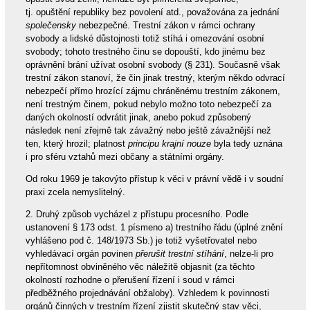
tj. opuštění republiky bez povolení atd., považována za jednání
společensky
nebezpečné. Trestní zákon v rámci ochrany
svobody a lidské důstojnosti totiž stíhá i omezování osobní
svobody; tohoto trestného činu se dopouští, kdo jinému bez
oprávnění brání užívat osobní svobody (§ 231). Současně však
trestní zákon stanoví, že čin jinak trestný, kterým někdo odvrací
nebezpečí přímo hrozící zájmu chráněnému trestním zákonem,
není trestným činem, pokud nebylo možno toto nebezpečí za
daných okolností odvrátit jinak, anebo pokud způsobený
následek není zřejmě tak závažný nebo ještě závažnější než
ten, který hrozil; platnost
principu krajní nouze
byla tedy uznána
i pro sféru vztahů mezi občany a státními orgány.
Od roku 1969 je takovýto přístup k věci v právní vědě i v soudní
praxi zcela nemyslitelný.
2. Druhý způsob vycházel z přístupu procesního. Podle
ustanovení § 173 odst. 1 písmeno a) trestního řádu (úplné znění
vyhlášeno pod č. 148/1973 Sb.) je totiž vyšetřovatel nebo
vyhledávací orgán povinen
přerušit trestní stíhání
, nelze-li pro
nepřítomnost obviněného věc náležitě objasnit (za těchto
okolností rozhodne o přerušení řízení i soud v rámci
předběžného projednávání obžaloby). Vzhledem k povinnosti
orgánů činných v trestním řízení zjistit skutečný stav věci,