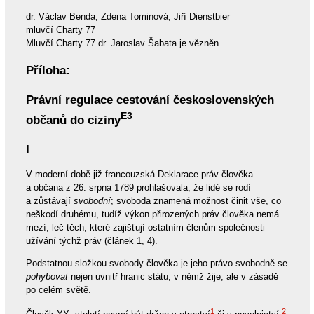
dr. Václav Benda, Zdena Tominová, Jiří Dienstbier
mluvčí Charty 77
Mluvčí Charty 77 dr. Jaroslav Šabata je vězněn.
Příloha:
Právní regulace cestování československých
E3
občanů do ciziny
I
V moderní době již francouzská Deklarace práv člověka
a občana z 26. srpna 1789 prohlašovala, že lidé se rodí
a zůstávají
svobodní
; svoboda znamená možnost činit vše, co
neškodí druhému, tudíž výkon přirozených práv člověka nemá
mezí, leč těch, které zajišťují ostatním členům společnosti
užívání týchž práv (článek 1, 4).
Podstatnou složkou svobody člověka je jeho právo svobodně se
pohybovat
nejen uvnitř hranic státu, v němž žije, ale v zásadě
po celém světě.
1
2