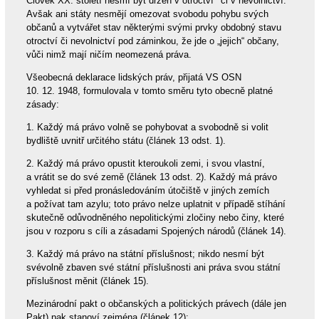
Člověk XX. století nesmí být držen v otroctví
či v nevolnictví.
Avšak ani státy nesmějí omezovat svobodu pohybu svých
občanů a vytvářet stav některými svými prvky obdobný stavu
otroctví či nevolnictví pod záminkou, že jde o „jejich“ občany,
vůči nimž mají ničím neomezená práva.
Všeobecná deklarace lidských práv, přijatá VS OSN
10. 12. 1948, formulovala v tomto směru tyto obecně platné
zásady:
1. Každý má právo volně se pohybovat a svobodně si volit
bydliště uvnitř určitého státu (článek 13 odst. 1).
2. Každý má právo opustit kteroukoli zemi, i svou vlastní,
a vrátit se do své země (článek 13 odst. 2). Každý má právo
vyhledat si před pronásledováním útočiště v jiných zemích
a požívat tam azylu; toto právo nelze uplatnit v případě stíhání
skutečně odůvodněného nepolitickými zločiny nebo činy, které
jsou v rozporu s cíli a zásadami Spojených národů (článek 14).
3. Každý má právo na státní příslušnost; nikdo nesmí být
svévolně zbaven své státní příslušnosti ani práva svou státní
příslušnost měnit (článek 15).
Mezinárodní pakt o občanských a politických právech (dále jen
Pakt) pak stanoví zejména (článek 12):