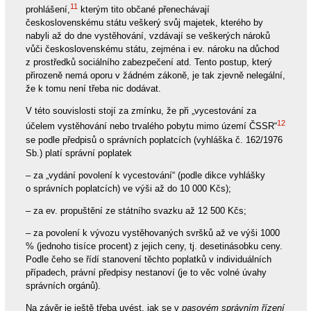
11
prohlášení,
kterým tito občané přenechávají
československému státu veškerý svůj majetek, kterého by
nabyli až do dne vystěhování, vzdávají se veškerých nároků
vůči československému státu, zejména i ev. nároku na důchod
z prostředků sociálního zabezpečení atd. Tento postup, který
přirozeně nemá oporu v žádném zákoně, je tak zjevně nelegální,
že k tomu není třeba nic dodávat.
V této souvislosti stojí za zmínku, že při „vycestování za
12
účelem vystěhování nebo trvalého pobytu mimo území ČSSR“
se podle předpisů o správních poplatcích (vyhláška č. 162/1976
Sb.) platí správní poplatek
– za „vydání povolení k vycestování“ (podle dikce vyhlášky
o správních poplatcích) ve výši až do 10 000 Kčs);
– za ev. propuštění ze státního svazku až 12 500 Kčs;
– za povolení k vývozu vystěhovaných svršků až ve výši 1000
% (jednoho tisíce procent) z jejich ceny, tj. desetinásobku ceny.
Podle čeho se řídí stanovení těchto poplatků v individuálních
případech, právní předpisy nestanoví (je to věc volné úvahy
správních orgánů).
Na závěr je ještě třeba uvést, jak se v
pasovém správním řízení