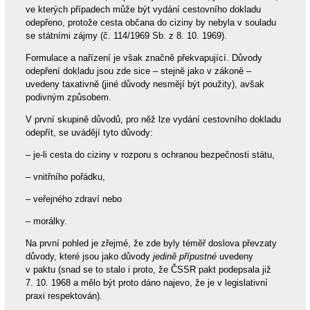
ve kterých případech může být vydání cestovního dokladu
odepřeno, protože cesta občana do ciziny by nebyla v souladu
se státními zájmy (č. 114/1969 Sb. z 8. 10. 1969).
Formulace a nařízení je však značně překvapující. Důvody
odepření dokladu jsou zde sice – stejně jako v zákoně –
uvedeny taxativně (jiné důvody nesmějí být použity), avšak
podivným způsobem.
V první skupině důvodů, pro něž lze vydání cestovního dokladu
odepřít, se uvádějí tyto důvody:
– je-li cesta do ciziny v rozporu s ochranou bezpečnosti státu,
– vnitřního pořádku,
– veřejného zdraví nebo
– morálky.
Na první pohled je zřejmé, že zde byly téměř doslova převzaty
důvody, které jsou jako důvody
jedině přípustné
uvedeny
v paktu (snad se to stalo i proto, že ČSSR pakt podepsala již
7. 10. 1968 a mělo být proto dáno najevo, že je v legislativní
praxi respektován).