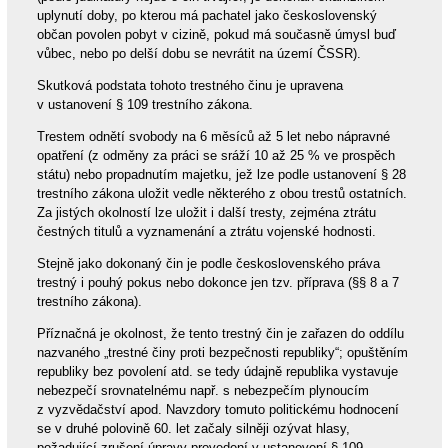
uplynutí doby, po kterou má pachatel jako československý
občan povolen pobyt v cizině, pokud má současně úmysl buď
vůbec, nebo po delší dobu se nevrátit na území ČSSR).
Skutková podstata tohoto trestného činu je upravena
v ustanovení § 109 trestního zákona.
Trestem odnětí svobody na 6 měsíců až 5 let nebo nápravné
opatření (z odměny za práci se sráží 10 až 25 % ve prospěch
státu) nebo propadnutím majetku, jež lze podle ustanovení § 28
trestního zákona uložit vedle některého z obou trestů ostatních.
Za jistých okolností lze uložit i další tresty, zejména ztrátu
čestných titulů a vyznamenání a ztrátu vojenské hodnosti.
Stejně jako dokonaný čin je podle československého práva
trestný i pouhý pokus nebo dokonce jen tzv. příprava (§§ 8 a 7
trestního zákona).
Příznačná je okolnost, že tento trestný čin je zařazen do oddílu
nazvaného „trestné činy proti bezpečnosti republiky“; opuštěním
republiky bez povolení atd. se tedy údajně republika vystavuje
nebezpečí srovnatelnému např. s nebezpečím plynoucím
z vyzvědačství apod. Navzdory tomuto politickému hodnocení
se v druhé polovině 60. let začaly silněji ozývat hlasy,
požadující zrušení úpravy provedení v ustanovení § 109