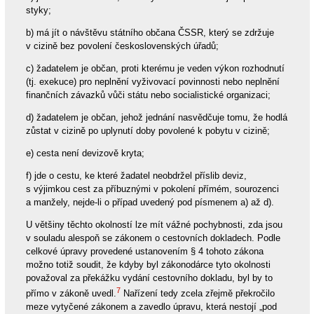
styky;
b) má jít o návštěvu státního občana ČSSR, který se zdržuje
v cizině bez povolení československých úřadů;
c) žadatelem je občan, proti kterému je veden výkon rozhodnutí
(tj. exekuce) pro neplnění vyživovací povinnosti nebo neplnění
finančních závazků vůči státu nebo socialistické organizaci;
d) žadatelem je občan, jehož jednání nasvědčuje tomu, že hodlá
zůstat v cizině po uplynutí doby povolené k pobytu v cizině;
e) cesta není devizově kryta;
f) jde o cestu, ke které žadatel neobdržel příslib deviz,
s výjimkou cest za příbuznými v pokolení přímém, sourozenci
a manžely, nejde-li o případ uvedený pod písmenem a) až d).
U většiny těchto okolností lze mít vážné pochybnosti, zda jsou
v souladu alespoň se zákonem o cestovních dokladech. Podle
celkové úpravy provedené ustanovením § 4 tohoto zákona
možno totiž soudit, že kdyby byl zákonodárce tyto okolnosti
považoval za překážku vydání cestovního dokladu, byl by to
7
přímo v zákoně uvedl.
Nařízení tedy zcela zřejmě překročilo
meze vytyčené zákonem a zavedlo úpravu, která nestojí „pod