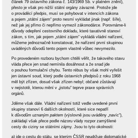
článek 79 ústavního zákona č. 143/1969 Sb. v platném znění),
přesto je však pro nižší státní orgány závazné. Protože jde
o prováděcí předpis, musí se pohybovat v intencích zákona
a pojem „státní zájem“ proto nesmí vykládat jinak (např. šíře),
než jak jej přímo či nepřímo vymezil zákonodárce. Porovnáme-li
důvody odepření cestovního dokladu, které taxativně stanoví
zákon, s tím, jak pojem „státní zájem“ vykládá vládní nařízení,
můžeme jednoznačně konstatovat, že nařízení první skupinou
uváděných důvodů tento pojem vlastně vůbec nevymezilo.
Po provedeném rozboru bychom chtěli věřit, že takového stavu
vláda přece jen snad nemínila dosáhnout a že snad jde
o pouhou formulační chybu. Tento rébus by však mohl vyřešit
jen ústavní soud, který podle ústavních předpisů z roku 1968
měl být zřízen, dosud však zřízen nebyl; občané zůstávají
v nejistotě, kterou mění v „jistotu“ teprve praxe správních
orgánů.
Jděme však dále. Vládní nařízení totiž vedle uvedené první
skupiny stanoví 6 dalších okolností, které sice nepatří
k
důvodům uznaným paktem
(výslovně jsou uváděny „navíc“),
zakládají však přece podle názoru vlády rozpor zamýšlené
cesty do ciziny se státními zájmy. Jsou to tyto okolnosti:
a) jde o cestu do státu, se kterým ČSSR neudržuje diplomatické