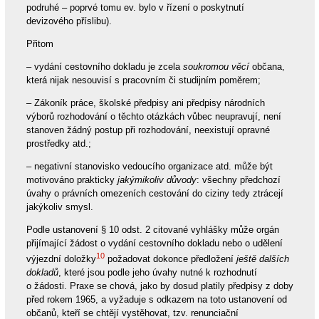
podruhé – poprvé tomu ev. bylo v řízení o poskytnutí
devizového příslibu).
Přitom
– vydání cestovního dokladu je zcela
soukromou věcí
občana,
která nijak nesouvisí s pracovním či studijním poměrem;
– Zákoník práce, školské předpisy ani předpisy národních
výborů rozhodování o těchto otázkách vůbec neupravují, není
stanoven žádný postup při rozhodování, neexistují opravné
prostředky atd.;
– negativní stanovisko vedoucího organizace atd. může být
motivováno prakticky
jakýmikoliv důvody
: všechny předchozí
úvahy o právních omezeních cestování do ciziny tedy ztrácejí
jakýkoliv smysl.
Podle ustanovení § 10 odst. 2 citované vyhlášky může orgán
přijímající žádost o vydání cestovního dokladu nebo o udělení
10
výjezdní doložky
požadovat dokonce předložení
ještě dalších
dokladů
, které jsou podle jeho úvahy nutné k rozhodnutí
o žádosti. Praxe se chová, jako by dosud platily předpisy z doby
před rokem 1965, a vyžaduje s odkazem na toto ustanovení od
občanů, kteří se chtějí vystěhovat, tzv. renunciační