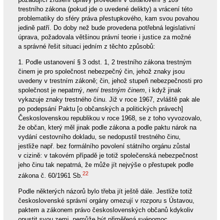
trestního zákona (pokud jde o uvedené delikty) a vrácení této
problematiky do sféry práva přestupkového, kam svou povahou
jedině patří. Do doby než bude provedena potřebná legislativní
úprava, požadovala většinou právní teorie i justice za možné
a správné řešit situaci jedním z těchto způsobů:
1. Podle ustanovení § 3 odst. 1, 2 trestního zákona trestným
činem je pro společnost nebezpečný čin, jehož znaky jsou
uvedeny v trestním zákoně; čin, jehož stupeň nebezpečnosti pro
společnost je nepatrný,
není trestným činem
, i když jinak
vykazuje znaky trestného činu. Již v roce 1967, zvláště pak ale
po podepsání Paktu [o občanských a politických právech]
Československou republikou v roce 1968, se z toho vyvozovalo,
že občan, který měl jinak podle zákona a podle paktu nárok na
vydání cestovního dokladu, se nedopustil trestného činu,
jestliže např. bez formálního povolení státního orgánu zůstal
v cizině: v takovém případě je totiž společenská nebezpečnost
jeho činu tak nepatrná, že může jít nejvýše o přestupek podle
22
zákona č. 60/1961 Sb.
Podle některých názorů bylo třeba jít ještě dále. Jestliže totiž
československé správní orgány omezují v rozporu s Ústavou,
paktem a zákonem právo československých občanů kdykoliv
opustit svou zemi, nemůže být přiměřená svépomoc,