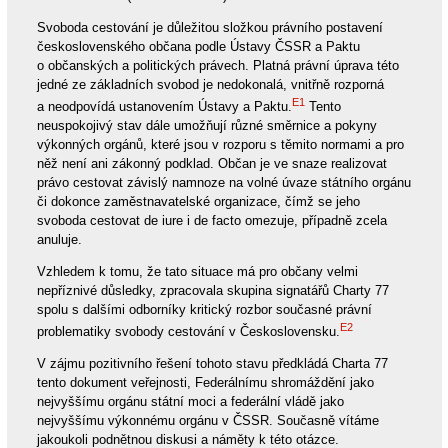
Svoboda cestování je důležitou složkou právního postavení
československého občana podle Ústavy ČSSR a Paktu
o občanských a politických právech. Platná právní úprava této
jedné ze základních svobod je nedokonalá, vnitřně rozporná
E1
a neodpovídá ustanovením Ústavy a Paktu.
Tento
neuspokojivý stav dále umožňují různé směrnice a pokyny
výkonných orgánů, které jsou v rozporu s těmito normami a pro
něž není ani zákonný podklad. Občan je ve snaze realizovat
právo cestovat závislý namnoze na volné úvaze státního orgánu
či dokonce zaměstnavatelské organizace, čímž se jeho
svoboda cestovat de iure i de facto omezuje, případně zcela
anuluje.
Vzhledem k tomu, že tato situace má pro občany velmi
nepříznivé důsledky, zpracovala skupina signatářů Charty 77
spolu s dalšími odborníky kritický rozbor současné právní
E2
problematiky svobody cestování v Československu.
V zájmu pozitivního řešení tohoto stavu předkládá Charta 77
tento dokument veřejnosti, Federálnímu shromáždění jako
nejvyššímu orgánu státní moci a federální vládě jako
nejvyššímu výkonnému orgánu v ČSSR. Současně vítáme
jakoukoli podnětnou diskusi a náměty k této otázce.