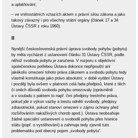
a uplatňování;
– ve vnitrostátních vztazích aktem s právní silou zákona a jako
takový závazný i pro všechny státní orgány (článek 17 a 34
Ústavy ČSSR z roku 1960).
II
Nynější československá právní úprava svobody pohybu (pobytu)
by měla vycházet z ustanovení článku 31 Ústavy ČSSR, podle
něhož
svoboda pobytu je zaručena
. V rozporu s objektivní
společenskou potřebou Ústava dokonce nepřipouští ani
jakékoliv omezení tohoto práva zákonem a svobodu pobytu tedy
vlastně konstituuje jako právo absolutní; v době vydání Ústavy
i později byla ovšem v platnosti celá řada předpisů, které z těch
či oněch důvodů svobodu pohybu omezovaly (oprávněně
a v souladu s paktem to např. činí předpisy trestního práva,
pokud jde o výkon vazby a trestu odnětí svobody, předpisy
zdravotnické, pokud stanoví omezení v zájmu ochrany před
rozšiřováním nakažlivých chorob apod.). Ústava neobsahuje
žádné speciální ustanovení o svobodě pohybu přes hranice
státu (popř. o vystěhování) a zahrnuje tedy zjevně tuto
problematiku pod obecný pojem „svobody pobytu“.