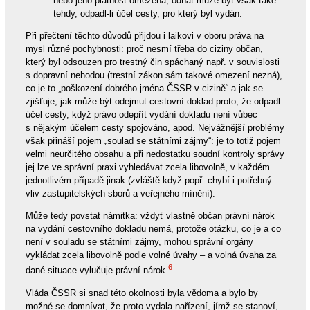
nebo jeho platnost omezena; odňat může být však také
tehdy, odpadl-li účel cesty, pro který byl vydán.
Při přečtení těchto důvodů přijdou i laikovi v oboru práva na
mysl různé pochybnosti: proč nesmí třeba do ciziny občan,
který byl odsouzen pro trestný čin spáchaný např. v souvislosti
s dopravní nehodou (trestní zákon sám takové omezení nezná),
co je to „poškození dobrého jména ČSSR v cizině“ a jak se
zjišťuje, jak může být odejmut cestovní doklad proto, že odpadl
účel cesty, když právo odepřít vydání dokladu není vůbec
s nějakým účelem cesty spojováno, apod. Nejvážnější problémy
však přináší pojem „soulad se státními zájmy“: je to totiž pojem
velmi neurčitého obsahu a při nedostatku soudní kontroly správy
jej lze ve správní praxi vyhledávat zcela libovolně, v každém
jednotlivém případě jinak (zvláště když popř. chybí i potřebný
vliv zastupitelských sborů a veřejného mínění).
Může tedy povstat námitka: vždyť vlastně občan právní nárok
na vydání cestovního dokladu nemá, protože otázku, co je a co
není v souladu se státními zájmy, mohou správní orgány
vykládat zcela libovolně podle volné úvahy – a volná úvaha za
6
dané situace vylučuje právní nárok.
Vláda ČSSR si snad této okolnosti byla vědoma a bylo by
možné se domnívat, že proto vydala nařízení, jímž se stanoví,