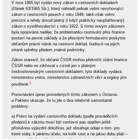
V roce 1965 byl vydán nový zákon o cestovních dokladech
(článek 63/1965 Sb.), který nahradil jednak velmi nevyhovující
zákon o cestovních pasech z roku 1949, také však velmi
precizní a tehdy dosud platný (i když prakticky neuplatňovaný)
zákon o vystěhovalectví z roku 1922. S tímto novým zákonem
byla spojována naděje, že problematiku cestování přes hranice
postaví na pevné základy a že přesnými formulacemi poskytne
občanům právní nárok na cestovní doklad, budou-li na jejich
straně splněny předem známé podmínky.
Zákon stanovil, že občané ČSSR mohou překročit státní hranice
ČSSR nebo se zdržovat v cizině jen s platným
československým cestovním dokladem; tyto doklady vydává
ministerstvo vnitra, ministerstvo zahraničních věcí a orgány jimi
3
pověřené.
Porovnávání úprav provedených tímto zákonem s Ústavou
a Paktem ukazuje, že tu jde o dva relativně samostatné
problémy:
a) Právo na vydání cestovního dokladu (podle prováděcích
předpisů k zákonu musí být cestovní pas opatřen ještě
příslušnou výjezdní doložkou, jež obsahuje údaje o tom, pro
které státy, k jakému účelu, na kolik cest a na jakou dobu platí –