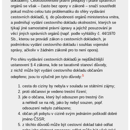
dokladem). Československé právní předpisy i praxe správních
orgánů se však – často bez opory v zákoně – snaží soustředit
pokud možno celou tuto problematiku do sféry vydávání
cestovních dokladů, tj. do působnosti orgánů ministerstva vnitra,
a podmiňují vydání cestovního dokladu okolnostmi, kterých se
týkají jiné samostatné právní úpravy a jejichž posuzování je
věcí jiných správních orgánů (např. podle vyhlášky č. 44/1970
Sb., kterou se provádí zákon o cestovních dokladech, je
podmínkou vydání cestovního dokladu i souhlas vojenské
správy, ačkoliv v žádném zákoně pro to není opora).
Pro sféru vydávání cestovních dokladů je nejdůležitější
ustanovení § 4 zákona, kde se taxativně stanoví důvody,
z nichž může být vydání cestovního dokladu občanům
5
odepřeno; jsou to výlučně jen tyto důvody:
cesta do ciziny by nebyla v souladu se státními zájmy;
proti občanovi je vedeno trestní řízení;
jde o občana, který byl odsouzen pro trestný čin
a nehledí se na něj, jako by nebyl souzen, popř.
odsouzení nebylo zahlazeno;
občan při pobytu v cizině svým jednáním poškodil dobré
jméno ČSSR;
z těchto důvodů může být cestovní doklad také odňat