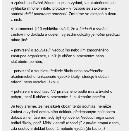
a způsob podávání žádosti o jejich vydání; ve skutečnosti jde
vyhláška mnohem dále, protože – v rozporu se zákonem –
stanoví
další podstatná omezení
. Zmíníme se alespoň o dvou
z nich:
V ustanovení § 10 vyhláška uvádí, že
k žádosti
o vydání
cestovního dokladu a udělení výjezdní doložky
je nutno předložit
mimo jiné:
9
– potvrzení o
souhlasu
vedoucího nebo jím zmocněného
zástupce organizace, u níž je občan v pracovním nebo
služebním poměru;
– potvrzení o souhlasu ředitele školy nebo pověřeného
akademického funkcionáře vysoké školy, studuje-li občan
střední nebo vysokou školu;
– potvrzení o souhlasu NV příslušného podle místa trvalého
pobytu, není-li občan v pracovním či služebním poměru.
Je tedy zřejmé, že nezíská-li občan tento souhlas, nemůže
žádost o vydání cestovního dokladu předepsaným způsobem
doložit a nemůže mu tedy být vyhověno. Vedoucí organizace,
ředitel školy, popř. MNV vlastně
rozhodují v prvém stupni
o tom,
zda cestovní doklad bude, či nebude vydán (de facto již