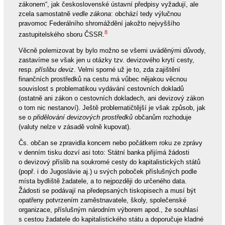
zákonem“, jak československé ústavní předpisy vyžadují, ale
zcela samostatně
vedle zákona
: obchází tedy výlučnou
pravomoc Federálního shromáždění jakožto nejvyššího
8
zastupitelského sboru ČSSR.
Věcně polemizovat by bylo možno se všemi uváděnými důvody,
zastavíme se však jen u otázky tzv. devizového krytí cesty,
resp.
příslibu deviz
. Velmi sporné už je to, zda zajištění
finančních prostředků na cestu má vůbec nějakou věcnou
souvislost s problematikou vydávání cestovních dokladů
(ostatně ani zákon o cestovních dokladech, ani devizový zákon
o tom nic nestanoví). Ještě problematičtější je však způsob, jak
se o
přidělování devizových prostředků
občanům rozhoduje
(valuty nelze v zásadě volně kupovat).
Čs. občan se zpravidla koncem nebo počátkem roku ze zprávy
v denním tisku dozví asi toto: Státní banka přijímá žádosti
o devizový příslib na soukromé cesty do kapitalistických států
(popř. i do Jugoslávie aj.) u svých poboček příslušných podle
místa bydliště žadatele, a to nejpozději do určeného data.
Žádosti se podávají na předepsaných tiskopisech a musí být
opatřeny potvrzením zaměstnavatele, školy, společenské
organizace, příslušným národním výborem apod., že souhlasí
s cestou žadatele do kapitalistického státu a doporučuje kladné