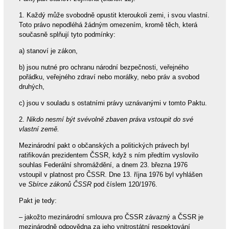
1. Každý může svobodně opustit kteroukoli zemi, i svou vlastní.
Toto právo nepodléhá žádným omezením, kromě těch, která
současně splňují tyto podmínky:
a) stanoví je zákon,
b) jsou nutné pro ochranu národní bezpečnosti, veřejného
pořádku, veřejného zdraví nebo morálky, nebo práv a svobod
druhých,
c) jsou v souladu s ostatními právy uznávanými v tomto Paktu.
2.
Nikdo nesmí být svévolně zbaven práva vstoupit do své
vlastní země.
Mezinárodní pakt o občanských a politických právech byl
ratifikován prezidentem ČSSR, když s ním předtím vyslovilo
souhlas Federální shromáždění, a dnem 23. března 1976
vstoupil v platnost pro ČSSR. Dne 13. října 1976 byl vyhlášen
ve
Sbírce zákonů ČSSR
pod číslem 120/1976.
Pakt je tedy:
– jakožto mezinárodní smlouva pro ČSSR závazný a ČSSR je
mezinárodně odpovědna za jeho vnitrostátní respektování