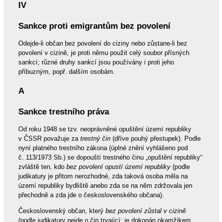
IV
Sankce proti emigrantům bez povolení
Odejde-li občan bez povolení do ciziny nebo zůstane-li bez
povolení v cizině, je proti němu použit celý soubor přísných
sankcí; různé druhy sankcí jsou používány i proti jeho
příbuzným, popř. dalším osobám.
A
Sankce trestního práva
Od roku 1948 se tzv. neoprávněné opuštění území republiky
v ČSSR považuje za
trestný čin
(dříve pouhý přestupek). Podle
nyní platného trestního zákona (úplné znění vyhlášeno pod
č. 113/1973 Sb.) se dopouští trestného činu „opuštění republiky“
zvláště ten, kdo
bez povolení opustí území republiky
(podle
judikatury je přitom nerozhodné, zda taková osoba měla na
území republiky bydliště anebo zda se na něm zdržovala jen
přechodně a zda jde o československého občana).
Československý občan, který
bez povolení zůstal v cizině
(podle judikatury nejde o čin trvající; je dokonán okamžikem