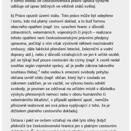
v tomto ohledu se československá právní úprava výrazně
odlišuje od úprav běžných ve většině států světa).
b) Právo opustit území státu. Toto právo může být odepřeno
i tomu, kdo má platný cestovní doklad, a to buď formou
obecného opatření (např. tzv. uzavření hranic z důvodů
zdravotních, veterinárních, vojenských či jiných – realizace
tohoto opatření není československými právními předpisy
upravena, počítají s ním však výslovně některé mezinárodní
smlouvy; dále faktické přerušení letecké, železniční a vodní
dopravy atd.), nebo z důvodů vztahujících se jen k určité osobě,
jež se týkají buď pouze cestování do ciziny (např. k cestě nedal
souhlas orgán vojenské správy, ač je podle zákona takového
4
souhlasu třeba),
nebo vedou k omezení svobody pohybu
občana uvnitř státu (např. občan, který byl v souladu se
zákonem zadržen, je ve vazbě, ve výkonu trestu odnětí
svobody, je povinen se zdržovat na určitém místě v důsledku
výskytu přenosných nemocí nebo v oboru humánního či
veterinárního lékařství, v případě epidemií apod., nemůže
přirozeně realizovat ani svá práva vyplývající z toho, že je
držitelem platného cestovního dokladu).
Ústava i pakt se ovšem vztahují na obě tyto sféry (když
překročit lze československé hranice jen s platným cestovním