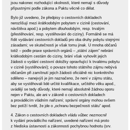
jsou nakonec rozhodující okolnosti, které nemají s důvody
přípustnými podle zákona a Paktu věcně co dělat.
Bylo již uvedeno, že předpisy o cestovních dokladech
nerozlišují mezi
krátkodobým
pobytem v cizině (cestování,
návštěva apod.) a pobytem
dlouhodobým
, resp. trvalým
(přestěhování, resp. vystěhování do ciziny). Formálně se má
řídit vydávání cestovních dokladů pro oba druhy pobytu stejnými
zásadami; ve skutečnosti je však tomu jinak. U mnoha občanů
totiž – podle praxe správních orgánů – „státní zájem“ nebrání
krátkodobým cestám do ciziny, brání však vyhovět jejich
žádosti o vydání cestovní doložky opravňující k trvalému pobytu
v cizině (vystěhování); o povaze tohoto státního zájmu nebývá
občanům při zamítnutí jejich žádosti oficiálně nic konkrétního
sděleno – nanejvýš je jim naznačeno, že není v zájmu státu,
aby se vystěhovali lidé určité kvalifikace, určitého věku apod.,
uvádějí se tedy důvody, které nemají absolutně žádnou oporu
nejen v Paktu, ale ani v zákoně o cestovních dokladech
a prováděcím vládním nařízení; správní orgány mohou ovšem
bez potíží tvrdit, že jde o „ochranu bezpečnosti státu“ apod.
4. Zákon o cestovních dokladech
vládu vůbec nezmocnil
k vydání prováděcího nařízení, uvedené nařízení má proto
z hlediska ústavnosti a zákonnosti pochybnou hodnotu (srv.