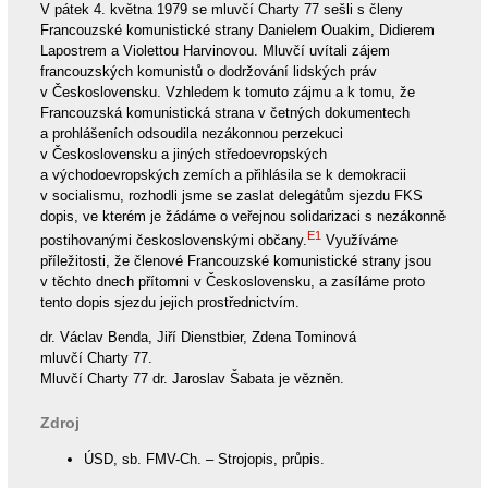
V pátek 4. května 1979 se mluvčí Charty 77 sešli s členy
Francouzské komunistické strany Danielem Ouakim, Didierem
Lapostrem a Violettou Harvinovou. Mluvčí uvítali zájem
francouzských komunistů o dodržování lidských práv
v Československu. Vzhledem k tomuto zájmu a k tomu, že
Francouzská komunistická strana v četných dokumentech
a prohlášeních odsoudila nezákonnou perzekuci
v Československu a jiných středoevropských
a východoevropských zemích a přihlásila se k demokracii
v socialismu, rozhodli jsme se zaslat delegátům sjezdu FKS
dopis, ve kterém je žádáme o veřejnou solidarizaci s nezákonně
E1
postihovanými československými občany.
Využíváme
příležitosti, že členové Francouzské komunistické strany jsou
v těchto dnech přítomni v Československu, a zasíláme proto
tento dopis sjezdu jejich prostřednictvím.
dr. Václav Benda, Jiří Dienstbier, Zdena Tominová
mluvčí Charty 77.
Mluvčí Charty 77 dr. Jaroslav Šabata je vězněn.
Zdroj
ÚSD, sb. FMV-Ch. – Strojopis, průpis.