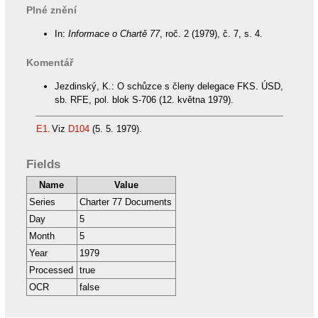
Plné znění
In:
Informace o Chartě 77
, roč. 2 (1979), č. 7, s. 4.
Komentář
Jezdinský, K.: O schůzce s členy delegace FKS. ÚSD,
sb. RFE, pol. blok S-706 (12. května 1979).
E1.
Viz
D104
(5. 5. 1979).
Fields
Name
Value
Series
Charter 77 Documents
Day
5
Month
5
Year
1979
Processed
true
OCR
false