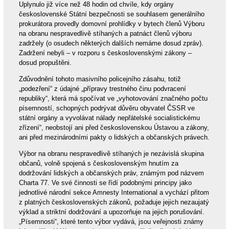
Uplynulo již více než 48 hodin od chvíle, kdy orgány
československé Státní bezpečnosti se souhlasem generálního
prokurátora provedly domovní prohlídky v bytech členů Výboru
na obranu nespravedlivě stíhaných a patnáct členů výboru
zadržely (o osudech některých dalších nemáme dosud zpráv).
Zadržení nebyli – v rozporu s československými zákony –
dosud propuštěni.
Zdůvodnění tohoto masivního policejního zásahu, totiž
„podezření“ z údajné „přípravy trestného činu podvracení
republiky“, která má spočívat ve „vyhotovování značného počtu
písemností, schopných podrývat důvěru obyvatel ČSSR ve
státní orgány a vyvolávat nálady nepřátelské socialistickému
zřízení“, neobstojí ani před československou Ústavou a zákony,
ani před mezinárodními pakty o lidských a občanských právech.
Výbor na obranu nespravedlivě stíhaných je nezávislá skupina
občanů, volně spojená s československým hnutím za
dodržování lidských a občanských práv, známým pod názvem
Charta 77. Ve své činnosti se řídí podobnými principy jako
jednotlivé národní sekce Amnesty International a vychází přitom
z platných československých zákonů, požaduje jejich nezaujatý
výklad a striktní dodržování a upozorňuje na jejich porušování.
„Písemnosti“, které tento výbor vydává, jsou veřejnosti známy