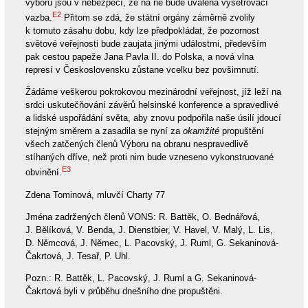
výboru jsou v nebezpečí, že na ně bude uvalena vyšetřovací
E2
vazba.
Přitom se zdá, že státní orgány záměrně zvolily
k tomuto zásahu dobu, kdy lze předpokládat, že pozornost
světové veřejnosti bude zaujata jinými událostmi, především
pak cestou papeže Jana Pavla II. do Polska, a nová vlna
represí v Československu zůstane vcelku bez povšimnutí.
Žádáme veškerou pokrokovou mezinárodní veřejnost, jíž leží na
srdci uskutečňování závěrů helsinské konference a spravedlivé
a lidské uspořádání světa, aby znovu podpořila naše úsilí jdoucí
stejným směrem a zasadila se nyní za
okamžité
propuštění
všech zatčených členů Výboru na obranu nespravedlivě
stíhaných dříve, než proti nim bude vzneseno vykonstruované
E3
obvinění.
Zdena Tominová, mluvčí Charty 77
Jména zadržených členů VONS: R. Battěk, O. Bednářová,
J. Bělíková, V. Benda, J. Dienstbier, V. Havel, V. Malý, L. Lis,
D. Němcová, J. Němec, L. Pacovský, J. Ruml, G. Sekaninová-
Čakrtová, J. Tesař, P. Uhl.
Pozn.: R. Battěk, L. Pacovský, J. Ruml a G. Sekaninová-
Čakrtová byli v průběhu dnešního dne propuštěni.