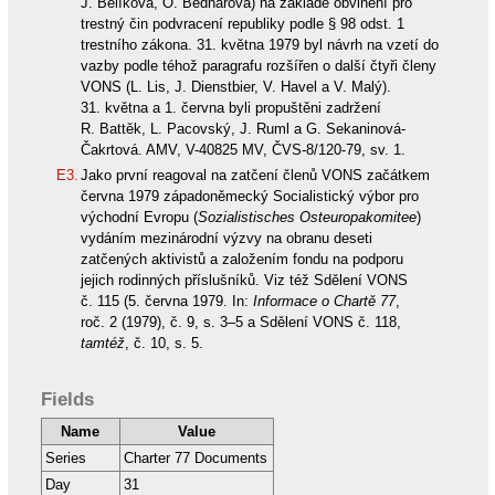
J. Bělíková, O. Bednářová) na základě obvinění pro
trestný čin podvracení republiky podle § 98 odst. 1
trestního zákona. 31. května 1979 byl návrh na vzetí do
vazby podle téhož paragrafu rozšířen o další čtyři členy
VONS (L. Lis, J. Dienstbier, V. Havel a V. Malý).
31. května a 1. června byli propuštěni zadržení
R. Battěk, L. Pacovský, J. Ruml a G. Sekaninová-
Čakrtová. AMV, V-40825 MV, ČVS-8/120-79, sv. 1.
E3.
Jako první reagoval na zatčení členů VONS začátkem
června 1979 západoněmecký Socialistický výbor pro
východní Evropu (
Sozialistisches Osteuropakomitee
)
vydáním mezinárodní výzvy na obranu deseti
zatčených aktivistů a založením fondu na podporu
jejich rodinných příslušníků. Viz též Sdělení VONS
č. 115 (5. června 1979. In:
Informace o Chartě 77
,
roč. 2 (1979), č. 9, s. 3–5 a Sdělení VONS č. 118,
tamtéž
, č. 10, s. 5.
Fields
Name
Value
Series
Charter 77 Documents
Day
31