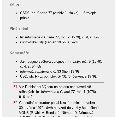
Zdroj
ČSDS, sb. Charta 77 (Archiv J. Hájka). – Strojopis,
průpis.
Plné znění
In:
Informace o Chartě 77
, roč. 2 (1979), č. 9, s. 1–2
Londýnské listy
(červen 1979), s. 9–11.
Komentáře
Jak reaguje světová veřejnost. In:
Listy
, roč. 9 (1979),
č. 4, s. 54–55
Informační materiály
, č. 33 (říjen 1979)
ÚSD, sb. RFE, pol. blok S-731 (6. července 1979).
E1.
Viz Prohlášení Výboru na obranu nespravedlivě
stíhaných. In:
Informace o Chartě 77
, roč. 1 (1978),
č. 6, s. 2.
E2.
Generální prokurátor podal k rukám ministra vnitra
30. května 1979 návrh na vzetí do vazby šesti členů
VONS (P. Uhl, V. Benda, J. Němec, D. Němcová,