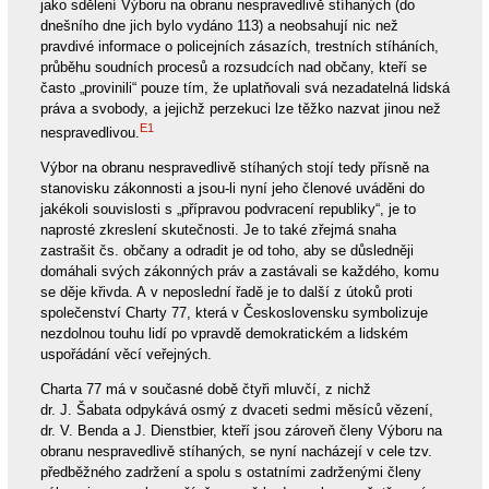
jako sdělení Výboru na obranu nespravedlivě stíhaných (do
dnešního dne jich bylo vydáno 113) a neobsahují nic než
pravdivé informace o policejních zásazích, trestních stíháních,
průběhu soudních procesů a rozsudcích nad občany, kteří se
často „provinili“ pouze tím, že uplatňovali svá nezadatelná lidská
práva a svobody, a jejichž perzekuci lze těžko nazvat jinou než
E1
nespravedlivou.
Výbor na obranu nespravedlivě stíhaných stojí tedy přísně na
stanovisku zákonnosti a jsou-li nyní jeho členové uváděni do
jakékoli souvislosti s „přípravou podvracení republiky“, je to
naprosté zkreslení skutečnosti. Je to také zřejmá snaha
zastrašit čs. občany a odradit je od toho, aby se důsledněji
domáhali svých zákonných práv a zastávali se každého, komu
se děje křivda. A v neposlední řadě je to další z útoků proti
společenství Charty 77, která v Československu symbolizuje
nezdolnou touhu lidí po vpravdě demokratickém a lidském
uspořádání věcí veřejných.
Charta 77 má v současné době čtyři mluvčí, z nichž
dr. J. Šabata odpykává osmý z dvaceti sedmi měsíců vězení,
dr. V. Benda a J. Dienstbier, kteří jsou zároveň členy Výboru na
obranu nespravedlivě stíhaných, se nyní nacházejí v cele tzv.
předběžného zadržení a spolu s ostatními zadrženými členy