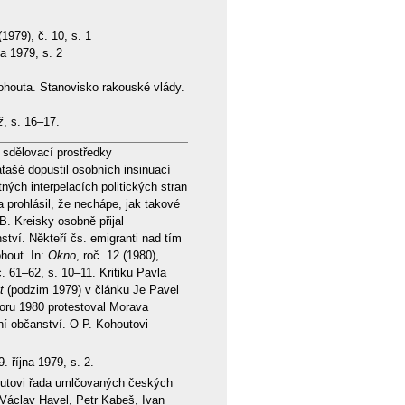
(1979), č. 10, s. 1
jna 1979, s. 2
Kohouta. Stanovisko rakouské vlády.
ž
, s. 16–17.
 sdělovací prostředky
tašé dopustil osobních insinuací
ných interpelacích politických stran
a prohlásil, že nechápe, jak takové
B. Kreisky osobně přijal
ství. Někteří čs. emigranti nad tím
ohout. In:
Okno
, roč. 12 (1980),
č. 61–62, s. 10–11. Kritiku Pavla
t
(podzim 1979) v článku Je Pavel
oru 1980 protestoval Morava
ní občanství. O P. Kohoutovi
9. října 1979, s. 2.
ohoutovi řada umlčovaných českých
 Václav Havel, Petr Kabeš, Ivan