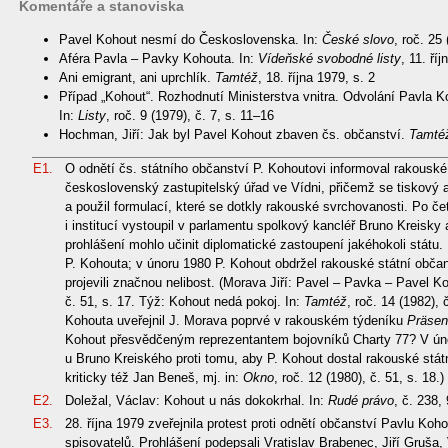
Komentáře a stanoviska
Pavel Kohout nesmí do Československa. In:
České slovo
, roč. 25 
Aféra Pavla – Pavky Kohouta. In:
Vídeňské svobodné listy
, 11. ří
Ani emigrant, ani uprchlík.
Tamtéž
, 18. října 1979, s. 2
Případ „Kohout“. Rozhodnutí Ministerstva vnitra. Odvolání Pavla 
In:
Listy
, roč. 9 (1979), č. 7, s. 11–16
Hochman, Jiří: Jak byl Pavel Kohout zbaven čs. občanství.
Tamté
E1.
O odnětí čs. státního občanství P. Kohoutovi informoval rakouské
československý zastupitelský úřad ve Vídni, přičemž se tiskový a
a použil formulací, které se dotkly rakouské svrchovanosti. Po čet
i institucí vystoupil v parlamentu spolkový kancléř Bruno Kreisky 
prohlášení mohlo učinit diplomatické zastoupení jakéhokoli státu. 
P. Kohouta; v únoru 1980 P. Kohout obdržel rakouské státní občan
projevili značnou nelibost. (Morava Jiří: Pavel – Pavka – Pavel K
č. 51, s. 17. Týž: Kohout nedá pokoj. In:
Tamtéž
, roč. 14 (1982), 
Kohouta uveřejnil J. Morava poprvé v rakouském týdeníku
Präsen
Kohout přesvědčeným reprezentantem bojovníků Charty 77? V ún
u Bruno Kreiského proti tomu, aby P. Kohout dostal rakouské stát
kriticky též Jan Beneš, mj. in:
Okno
, roč. 12 (1980), č. 51, s. 18.)
E2.
Doležal, Václav: Kohout u nás dokokrhal. In:
Rudé právo
, č. 238, 
E3.
28. října 1979 zveřejnila protest proti odnětí občanství Pavlu K
spisovatelů. Prohlášení podepsali Vratislav Brabenec, Jiří Gruša,