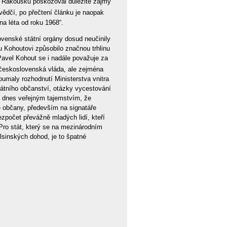
v Rakousku poškozoval důležité zájmy
ědčí, po přečtení článku je naopak
a léta od roku 1968“.
ovenské státní orgány dosud neučinily
u Kohoutovi způsobilo značnou trhlinu
avel Kohout se i nadále považuje za
eskoslovenská vláda, ale zejména
umaly rozhodnutí Ministerstva vnitra
átního občanství, otázky vycestování
e dnes veřejným tajemstvím, že
é občany, především na signatáře
ezpočet převážně mladých lidí, kteří
Pro stát, který se na mezinárodním
lsinských dohod, je to špatné