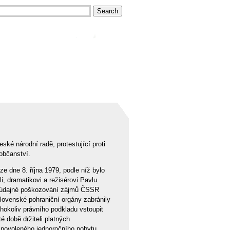
ké národní radě, protestující proti
občanství.
e dne 8. října 1979, podle níž bylo
i, dramatikovi a režisérovi Pavlu
ro údajné poškozování zájmů ČSSR
lovenské pohraniční orgány zabránily
hokoliv právního podkladu vstoupit
 době držiteli platných
 povoleného jednoročního pobytu