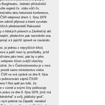
 Burgtheatru. Jednání příslušníků
vůle orgánů čs. státu vůči čs.
ěrečného aktu helsinské konference,
a ČSR odejmout dnem 1. října 1979
m odmítl přijmout a které vyvolalo
vyšších představitelů Rakouské
y o lidských právech a Závěrečný akt
 neplní, především pak nezměnilo ona
rují a k jejichž úpravě se zavázalo.
st, je jednou z nejvyšších křivd,
ce a patří mezi ty prostředky, jichž
užíváno jako trest, pak by o jeho
 veřejném líčení zvážil všechny
možné, že v Československu je v roce
 prostě samo ministerstvo vnitra
a ČSR ve své zprávě ze dne 8. října
pro poškozování zájmů ČSSR
o f říká opět jen tolik, že
se v cizině a svými činy poškozuje
m právu
ze dne 9. října 1979, jímž má
kokrhal“ a svůj „jidášský groš“,
e nyní pobírat na Západě, nenalezl