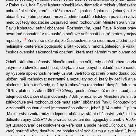
v Rakousku, kde Pavel Kohout působil jako dramatik a režisér vídeňského
pohraniční stráže, které lze těžko označit jinak než jako neslýchaný akt z
občanům a hrubé porušení mezinárodních paktů o lidských právech i Záv
mělo být tedy dodatečně „ospravedlněno“ rozhodnutím Ministerstva vnitr
Pavlu Kohoutovi státní občanství. Rozhodnutím, které Pavel Kohout práve
nesmírné pobouření v rakouské a světové veřejnosti i ostré protesty nej
E1
republiky.
Znovu se ukázalo, že Československo sice mezinárodní pakt
helsinské konference podepsalo a ratifikovalo, v mnoha ohledech je však
československá zákonodárná opatření, která mezinárodním smlouvám odpo
Odnětí státního občanství člověku proti jeho vůli, tedy odnětí práva na vla
jakými lze člověka postihnout, dotýká se samotných základů lidské existen
by vyspělé společnosti neměly užívat. Je-li toto opatření přesto dosud po
uložení měl rozhodovat nestranný a nezaujatý soud, který by pečlivě a ve
okolnosti, fakta a důvody, než by k takovému rozhodnutí dospěl. Jak je 
1979 v platnosti zákon 39/1969
Sbírky
, podle něhož může nikoli soud, ale
odejmout občanovi státní občanství? Jak je možné, že Ministerstvo vnitr
zdůvodňuje své rozhodnutí odejmout státní občanství Pavlu Kohoutovi 
v zahraničí pouhou citací jmenovaného zákona, jehož § 14 a odst. 1 písmen
„Ministerstvo vnitra může odejmout občanovi státní občanství, zdržuje-li 
důležité zájmy ČSSR“? Je příznačné, že ani demagogický článek v
Rudé
být „zpracována“ československá veřejnost a podle něhož „Kohout u nás do
který ostatně vždy dostával „za pomlouvání socialismu a své vlasti“, bud