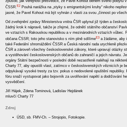
způsob, jak veřejnost přesvědčit, že Pavel Kohout během svého pobytu 
E2
ČSSR.
Pouhá narážka na „styky s emigrantskými kruhy“ nikoho nepřesv
jasné, že Pavel Kohout má být vyhnán z vlasti za svou „činnost po všechn
Od zveřejnění zprávy Ministerstva vnitra ČSR uplynul již týden a českosl
žádný krok k nápravě, takže je zřejmé, že odnětí státního občanství Pavl
ve vztazích s Rakouskou republikou a v mezinárodních vztazích vůbec. P
E3
občana ČSSR; toto jeho stanovisko s ním plně sdílíme
a žádáme, aby č
také Federální shromáždění ČSSR a Česká národní rada urychleně přezko
ČSR a zároveň všechny československé zákony, které upravují otázky st
a vystěhování československých občanů do zahraničí a jejich návratu. J
orgány Státní bezpečnosti v poslední době nezastřeně naléhají na někter
Charty 77, aby opustili vlast, zatímco v československých věznicích je b
odpykávají vysoké tresty za tzv. pokus o nedovolené opuštění republiky. 
fóru snaží vystupovat jako bojovník za uvolňování napětí a dodržování he
vysvědčení.
Jiří Hájek, Zdena Tominová, Ladislav Hejdánek
mluvčí Charty 77
Zdroj
ÚSD, sb. FMV-Ch. – Strojopis, Fotokopie.