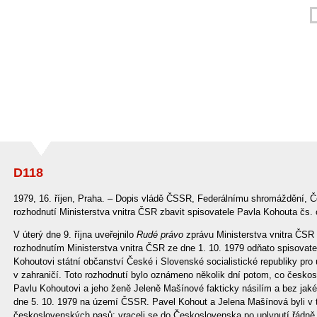
D118
1979, 16. říjen, Praha. – Dopis vládě ČSSR, Federálnímu shromáždění, Čes
rozhodnutí Ministerstva vnitra ČSR zbavit spisovatele Pavla Kohouta čs. 
V úterý dne 9. října uveřejnilo
Rudé právo
zprávu Ministerstva vnitra ČSR z
rozhodnutím Ministerstva vnitra ČSR ze dne 1. 10. 1979 odňato spisovatel
Kohoutovi státní občanství České i Slovenské socialistické republiky p
v zahraničí. Toto rozhodnutí bylo oznámeno několik dní potom, co českos
Pavlu Kohoutovi a jeho ženě Jeleně Mašínové fakticky násilím a bez jaké
dne 5. 10. 1979 na území ČSSR. Pavel Kohout a Jelena Mašínová byli v té
československých pasů; vraceli se do Československa po uplynutí řádně