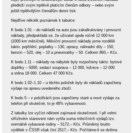
předloží svým trpělivě platícím členům odbory – nebo svým
ještě trpělivějším čtenářům denní tisk.
Nejdříve několik poznámek k tabulce:
K bodu 1.01 – do nákladů na auto jsou zakalkulovány i provozní
náklady, předpokládá se, že uživatel ujede ročně 12 000 km
(1000 km měsíčně). Měsíční provozní náklady jsme rozdělili
takto: pojištění, poplatky – 130, opravy, náhradní díly – 150,
benzin – 520, olej – 10 a pneumatiky – 50. Celkem 860,– Kčs.
K bodu 1.11 – náklady na nábytek byly rozpočteny takto: bytové
doplňky – 5000, sedací souprava – 12 000, ložnice – 12 000
a stěna 18 000. Celkem 47 000 Kčs.
K bodu 1.02–1.10 – u těchto položek byly do nákladů započteny
výdaje na opravu uvedeného zboží.
K bodu 5 – v položkách jsou započteny staré a nové výdaje za
telefon při skutečné, to je 48% vybavenosti.
Z tabulky lze vyčíst některé zajímavé skutečnosti. I při velmi
střízlivém stanovení nám vyšla suma měsíčních výdajů tzv.
normálně vybavené rodiny – 5172,– Kčs. Průměrný brutto
výdělek v ČSSR však činí 2517,– Kčs. Počítáme-li se dvěma