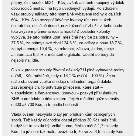
příjmy, činí součet 5034,– Kčs, avšak ani tento spojený výdělek
obou rodičů nestačil na krytí uvedených výdajů. Po zdražení
však stouply náklady této normálně vybavené rodiny o dalších
604,– Kčs. A to nezapočítáváme kvapný růst cen služeb
i ostatního, oficiálně dosud „nezdraženého“ zboží. Z čeho bude
toto zvýšení průměrná rodina hradit? Z poslední kolonky
vyplývá, že tato rodina utratí měsíčně nejvíce za potraviny –
37,5 %, za průmyslové zboží 24,6 %, za oděvy a obuv 18,7 %,
za byt a energii 10,4 %, za rekreaci, zábavu, jízdné, spoje
a informace 8,8 % z měsíčního globálu. Ušetřit se tedy dá
nejspíš na jídle.
O kolik procent stouply životní náklady? U plně vybavené rodiny
o 756,– Kčs měsíčně, tedy o 13,1 % (5774 – 100 %). Že se
naše stanovení vcelku shoduje s odhadem orgánů daleko
zasvěcenějších, to potvrzuje přilepšení, které stát –
v souvislosti s červencovou úpravou – poskytl příslušníkům
SNB a armádnímu důstojnictvu. Jejich měsíční gáže vzrostly
o 300 až 700 Kčs, a to podle hodností.
Vláda ovšem nezvýšila platy jen příslušníkům ozbrojených
sborů. Též každý důchodce dostal přidáno 30 Kčs měsíčně.
I když se to nezdá být velká suma, činí to ročně 1,7 miliardy
Kčs. To již není tak málo, uvážíme-li, že se za 4,5 miliardy Kčs