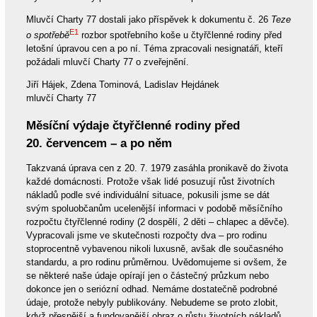
Mluvčí Charty 77 dostali jako příspěvek k dokumentu č. 26
Teze
E1
o spotřebě
rozbor spotřebního koše u čtyřčlenné rodiny před
letošní úpravou cen a po ní. Téma zpracovali nesignatáři, kteří
požádali mluvčí Charty 77 o zveřejnění.
Jiří Hájek, Zdena Tominová, Ladislav Hejdánek
mluvčí Charty 77
Měsíční výdaje čtyřčlenné rodiny před
20. červencem – a po něm
Takzvaná úprava cen z 20. 7. 1979 zasáhla pronikavě do života
každé domácnosti. Protože však lidé posuzují růst životních
nákladů podle své individuální situace, pokusili jsme se dát
svým spoluobčanům ucelenější informaci v podobě měsíčního
rozpočtu čtyřčlenné rodiny (2 dospělí, 2 děti – chlapec a děvče).
Vypracovali jsme ve skutečnosti rozpočty dva – pro rodinu
stoprocentně vybavenou nikoli luxusně, avšak dle současného
standardu, a pro rodinu průměrnou. Uvědomujeme si ovšem, že
se některé naše údaje opírají jen o částečný průzkum nebo
dokonce jen o seriózní odhad. Nemáme dostatečně podrobné
údaje, protože nebyly publikovány. Nebudeme se proto zlobit,
když přesnější a fundovanější obraz o růstu životních nákladů