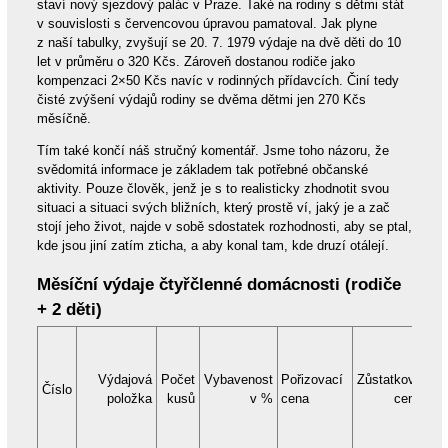
staví nový sjezdový palác v Praze. Také na rodiny s dětmi stát
v souvislosti s červencovou úpravou pamatoval. Jak plyne
z naší tabulky, zvyšují se 20. 7. 1979 výdaje na dvě děti do 10
let v průměru o 320 Kčs. Zároveň dostanou rodiče jako
kompenzaci 2×50 Kčs navíc v rodinných přídavcích. Činí tedy
čisté zvýšení výdajů rodiny se dvěma dětmi jen 270 Kčs
měsíčně.
Tím také končí náš stručný komentář. Jsme toho názoru, že
svědomitá informace je základem tak potřebné občanské
aktivity. Pouze člověk, jenž je s to realisticky zhodnotit svou
situaci a situaci svých bližních, který prostě ví, jaký je a zač
stojí jeho život, najde v sobě sdostatek rozhodnosti, aby se ptal,
kde jsou jiní zatím zticha, a aby konal tam, kde druzí otálejí.
Měsíční výdaje čtyřčlenné domácnosti (rodiče
+ 2 děti)
Výdajová
Počet
Vybavenost
Pořizovací
Zůstatková
Číslo
upo
položka
kusů
v %
cena
cena