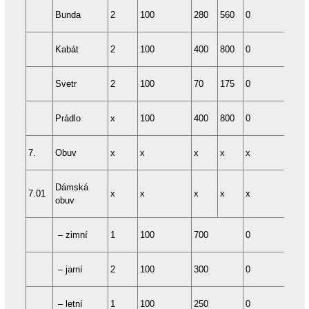
Bunda
2
100
280
560
0
24
Kabát
2
100
400
800
0
24
Svetr
2
100
70
175
0
24
Prádlo
x
100
400
800
0
12
7.
Obuv
x
x
x
x
x
x
Dámská
7.01
x
x
x
x
x
x
obuv
– zimní
1
100
700
0
24
– jarní
2
100
300
0
48
– letní
1
100
250
0
24