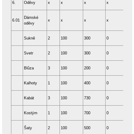
6.
Oděvy
x
x
x
x
x
Dámské
6.01
x
x
x
x
x
oděvy
Sukně
2
100
300
0
24
Svetr
2
100
300
0
24
Blůza
3
100
200
0
24
Kalhoty
1
100
400
0
36
Kabát
3
100
730
0
48
Kostým
1
100
700
0
48
Šaty
2
100
500
0
48