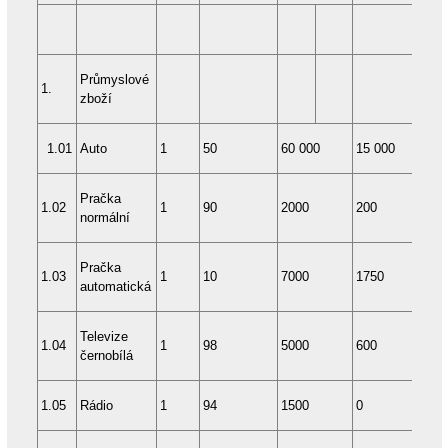
Průmyslové
1.
zboží
1.01
Auto
1
50
60 000
15 000
96/
Pračka
1.02
1
90
2000
200
12
normální
Pračka
1.03
1
10
7000
1750
12
automatická
Televize
1.04
1
98
5000
600
12
černobílá
1.05
Rádio
1
94
1500
0
12