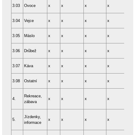
3.03
Ovoce
x
x
x
x
x
3.04
Vejce
x
x
x
x
x
3.05
Máslo
x
x
x
x
x
3.06
Drůbež
x
x
x
x
x
3.07
Káva
x
x
x
x
x
3.08
Ostatní
x
x
x
x
x
Rekreace,
4.
x
x
x
x
x
zábava
Jízdenky,
5.
x
x
x
x
x
informace