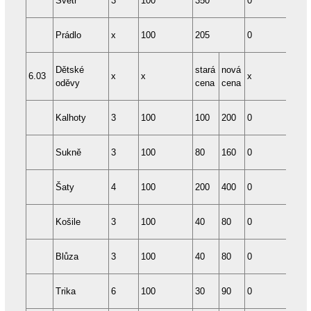
Svetr
3
100
350
0
48
Prádlo
x
100
205
0
12
Dětské
stará
nová
6.03
x
x
x
x
oděvy
cena
cena
Kalhoty
3
100
100
200
0
12
Sukně
3
100
80
160
0
12
Šaty
4
100
200
400
0
12
Košile
3
100
40
80
0
12
Blůza
3
100
40
80
0
12
Trika
6
100
30
90
0
12