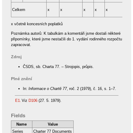
Celkem
x
x
x
x
x
x
x včetně koncesních poplatků
Poznámka autorů: K tabulkám a komentáři jsme dostali některé
připomínky, které jsme nestačili do 1. vydání rodinného rozpočtu
zapracovat.
Zdroj
ČSDS, sb. Charta 77. – Strojopis, průpis.
Plné znění
In:
Informace o Chartě 77
, roč. 2 (1979), č. 16, s. 1–7.
E1.
Viz
D106
(27. 5. 1979).
Fields
Name
Value
Series
Charter 77 Documents