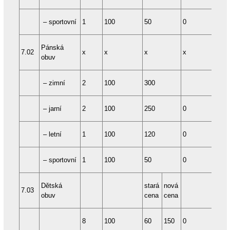
– sportovní
1
100
50
0
24
Pánská
7.02
x
x
x
x
x
obuv
– zimní
2
100
300
24
– jarní
2
100
250
0
48
– letní
1
100
120
0
24
– sportovní
1
100
50
0
24
Dětská
stará
nová
7.03
obuv
cena
cena
8
100
60
150
0
12