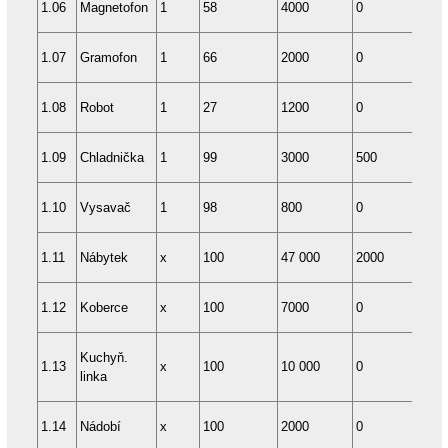
1.06
Magnetofon
1
58
4000
0
12
1.07
Gramofon
1
66
2000
0
12
1.08
Robot
1
27
1200
0
18
1.09
Chladnička
1
99
3000
500
12
1.10
Vysavač
1
98
800
0
12
1.11
Nábytek
x
100
47 000
2000
36
1.12
Koberce
x
100
7000
0
96
Kuchyň.
1.13
x
100
10 000
0
36
linka
1.14
Nádobí
x
100
2000
0
18