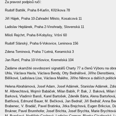
Za pravost podpisů ručí:
Rudolf Battěk, Praha 8-Karlín, Křižíkova 78
Jiří Hájek, Praha 10-Zahradní Město, Kosatcová 11
Ladislav Hejdánek, Praha 2-Vinohrady, Slovenská 11
Miloš Rejchrt, Praha 8-Kobylisy, Vršní 60
Rudolf Slánský, Praha 6-Vokovice, Leninova 156
Zdena Tominová, Praha 7-Letná, Keramická 3
Jan Ruml, Praha 10-Vršovice, Kremelská 104
Žádáme okamžité osvobození signatářů Charty 77 a členů Výboru na obra
Uhla, Václava Havla, Václava Bendy, Otty Bednářové, Jiřího Dienstbiera
Bělíkové, Ladislava Lise, Václava Malého, Jiřího Němce a dalších polit
Helena Abrahámová, Josef Adam, Josef Adámek, Stanislav Adámek, Zdislava Adámková, A. Akciburová, M. Albnechtová, Mojmír Babáček, Milan Babík, P. Bak, J. Baková, Milan Balabán, Antonín Barek, Marta Barková, Vladimír Baroš, Karel Bartošek, Zdeněk Bárta, Alena Bartoňová, Zora Bártová, Rudolf Battěk, Dagmar Batťková, Edmund Bauer, M. Bečková, Jan Bednář, Jiří Bednář, Anna Bednářová, Jiří Brabec, Vratislav Brabenec, V. Bradáč, Pavel Bratinka, Jitka Brejchová, Eugen Brikcius, Daniel Brodský, Petr Brodský, Jan Brukner, Pavel Brunnhofer, Josef Brichta, Josef Brychta, Marie Brychtová, Aleš Březina, P. Buchner, Jan Bureš, M. Burešová, Naděžda Cachová, Ladislav Cerman, Blanka Císařovská, Ladislav Čapek, F. Čech, M. Čechová, Miloslav Čermák, Ivan Černoga, Jiří Černoga, Jarmila Doležalová, Jan Dostál, Milada Dostálová, D. Doškářová, Radomír Doupovec, Zvonimír Dragoun, Pavla Drinocká, Ladislav Drinocký, Ivan Dubský, Karel Duda, Vít Duda, F. Ducheček, Jan Dus, Jaromír Dus, Anna Dusová, Karel Dušík, K. Dušíková, Marie Dvorská, Josef Dvořák, Ladislav Dvořák, Lenka Dvořáková, Michal Dymáček, I. Dyntar, Michal Dziaček, Marta Eliášová, Olga Erhartová, Kamila Bendová, Jan Benedikt, F. Beneš, Jaroslav Beneš, Marie Benetková, Zbyněk Benýšek, Miroslav Bělovský, Ivan Bierhanzl, Jiřina Bímová, Tomáš Bísek, Daniela Bísková, Vladimír Bláha, K. Bláhová, Pavel Blattný, Alexandr Blažík, I. Blažková, Josef Bohuslav, Radka Bohuslavová, J. Bohušová, Pavel Bok, Antonie Boková, Alena Bondyová, Darja Bortová, Antonie Boťová, Vladimír Bouček, Zuzana Brabcová, Michal Černoga, prof. Václav Černý, Jaroslav Červenka, Egon Čierny, Lumír Čivrný, Leo Čul, J. Čutka, V. Dadák, J. Dadáková, Milan Daler, Jiří Daníček, Josef Danisz, Dalibor Dedek, Ivan Dejmal, Ondřej Dienstbier, Zuzana Dienstbierová, Marta Dlouhá, Irina Dobalová, J. Dobrovský, M. Dobrovská, Luboš Dobrovský, Anna Doležalová, Jindřich Dohnal, Karel Dománek, Antonín Dolema, Miloš Doležal, Věra Eisenbergerová, Zuzana Eisnerová, Jana Fajfrová, František Faschner, Jaroslav Feusterer, Pavel Fiala, P. Fiala, Petr Fiala, Jana Fialová, V. Fialová, Marta Fiedlerová, O. Fišer, Růžena Foitová, Petr Formánek, Zdeněk Fořt, Karel Freund, Zina Freundová, Jiří Frodl, Viktor Frýdl, Jiří Frydrych, Helena Fürstová, Lisa Geislerová, Jan Glanc, Robert Gombík, Jiří Gruntorád, Jiří Gruša, Štefan Gürtler, Jan Hais, Marie Haisová, prof. Jiří Hájek, Miloš Hájek, Miroslav Hájek, Věra Hájková, A. Hajná, J. Hajný, Stanislav Halaška, A. Halašková, František Hanzlíček, Vítězslav Haramule, Marta Haramulová, Martin Harníček, Luděk Havel, Karel Havelka, Věra Havelková, Aleš Havlíček, František Havlíček, Karel Havlíček, Vladimír Havlíček, A. Havlíčková, Milada Havlíčková, Jaroslava Havlíková, Olga Havlová, Věra Heinrichová, Zbyněk Hejda, Ladislav Hejdánek, Heda Hejdánková, Jana Hejdánková, Martina Hejdánková, Petra Hejdánková, Štěpánka Hejdánková, Štefan Hiroš, Pavel Hlaváč, Ludvík Hlaváček, Milan Hlavsa, Dagmar Hlavsová, Emil Hnátek, Ivan Hofbauer, Jan Hofman, Jiří Hochman, František Hochman, Antonín Holas, Vítězslav Holata, Martin Holeně, Ivan Holis, Pavel Holub, Marie Holubová, Stanislav Homola, Alena Homovská, Jiří Horáček, M. Horáček, D. Horáčková, Martin Horák, Milan Hošek, Vladislava Hošková, Jan Hrabina, Jiřina Hrábková, Petr Hrach, Jan Hric, Alexandra Hricová, Pavel Hrmo, Marie Hromádková, V. Hrubý, Vladimír Hrubý, Karel Husák, Miroslav Húšťava, Martin Hybler, Ivana Hyblerová, Miroslav Hynek, J. Hýsek, Františka Hýsková, M. Hýsková, Ivo Chadima, Václav Chadima, J. Chmelíková, Vlasta Chramostová, Petr Chudožilov, Milan Cgura, Josef Jakubec, K. Jakubec, Bohumír Janák, Milan Jančík, P. Jančíková, N. Jandová, Petr Janečka, Pavel Jánský, Luděk Javorský, Tomáš Jelínek, Klára Jelínková, Zuzana Jelínková, Zdeněk Jičínský, Pavel Jiras, Miroslav M. Jirec, Rudolf Jirků, Ivan Jirous, Věra Jirousová, Arnošt Jiřík, Jarmila Johnová, Zbyněk Jonák, Jana Jonáková, Jiří Judl, Josef Jung, Petr Kabeš, V. Kabrna, Petr Kadlec, prof. Vladimír Kadlec, Erika Kadlecová, Jindra Kadlecová, Miroslav Kakaš, Ludmila Kánská, Eva Kantůrková, František Káňa, Svatopluk Karásek, Stanislava Karásková, František Karlík, Anna Kavinová, Hilmar Kayser, M. Kazdová, Zdeněk Kazík, Jiří Keš, Jaroslav Keller, Jan Kindl, Ivana Kindlová, Pavel Kirschner, Milena Klecandová, Václav Klimeš, Helena Klímová, Bohumír Klípa, Petr Klögner, Petr Kluzák, Ivan Knížek, Jiřina Koberová, Alfred Kocáb, Miloš Kocman, J. Kočenda, Luboš Kohout, Tereza Kohoutová, P. Koklář, V. Koklář, E. Koklářová, M. Koklářová, V. Koklářová, Pavel Kolařík, Božena Komárková, Vendelín Komeda, Milena Königová, M. Kopecká, Jaroslav Kopis, J. Kopný, Petra Koppová, H. Kopřiva, T. Kopřiva, D. Kopřivová, Petr Kopta, Pavel Korál, Vavřinec Korčiš ml., Vavřinec Korčiš st., Alena Korousová, Jaroslav Kořán, Jan Kostík, Vladimír Kostolník, P. Koš, M. Košová, Vladislav Kotek, Jan Kotva, Marie Koudelková, Jiří Koula, Zdeněk Kouřil, Petr Kováč, Jan Král, Miloslav Král, Václav Krátký, Jiří Kratochvíl, Marie Kratochvílová, Karel Kraus, Adrienna Krausová, Jaroslav Krbec, J. Krejčí, Petr Krejčí, Ria Krolopová, Josef Krump, K. Krúpa, Jarmil Krůta, Helena Křečková, Jiří Křivský, B. Křížková, M. R. Křížková, Jaroslav Kšanda, Jindřich Kubeš, Jiří Kubíček, Věra Kubíčková, Marta Kubišová, Josef Kubů, Jiří Kuča, Jana Kučerová, Jarmila Kučerová, Jaroslav Kukal, Daniel Kumermann, Alena Kumprechtová, František Kurc, Jaroslava Kutmanová, Petr Kveibich, Jiří Kvíčala, Ivan Kyncl, Karel Kyncl, Aleš Lederer, Elsbieta Ledererová, S. Lepeška, Václav Lapka, Miroslav Latta, Vendelín Laurenčík, A. Linhartová, Božena Lisová, Tomáš Liška, Jan Litomiský, Martin Litomiský, František Lízna, Marie Líznová, Jan Lopatka, J. Loubský, D. Lubanová, Václav Luhan, Klement Lukeš, Silvestra Lupetová, Josef Madrča, J. Mach, Pavel Mach, J. Machová, prof. Milan Machovec, V. Machulka, Eva Malá, Miroslav Malihrik, M. Malínský, Ivan Maňásek, Karel Mareček, Jiří Marek, L. Marková, M. Martínková, Anna Marvanová, Ludmila Masařová, Miloslav Mašek, Jiří Maškalíř, Bohuslav Matoušek, J. Matoušková, Marie Matoušková, Vladimír Matys, Michal Matzenauer, Jitka Matzenauerová, Marie Matzenauerová, Květa Marková, Jaroslav Maxa, R. Mazánek, J. Mázl, A. Mázlová, I. Mečnárová, Jan Medek, Terezie Medková, Hana Mejdrová, Pavel Melich, Jaroslav Mezník, Jiří Michálek, Otakar Mika, Stanislav Mikeš, Tomáš Mikeš, Vlasta Mikešová, Květa Miková, M. Mikšan, D. Mikšanová, Stanislav Milota, Miroslav Mirval, Jan Misiarz, Jaroslav Mlejnek, Jan Minařík, Jiří Mrázek, Zdeněk Motloch, Kamila Moučková, Pavel Muraško, Borek Müller, Pavel Myslín, Jiří Nejedlý, Marta Nejezchlebová, Vladimír Nepraš, Jiří Nesvarba, Jana Neumannová, Ivo Nezhyba, Helena Němcová, Jitka Němcová, Marcela Němcová, Markéta Němcová, Pavla Němcová, David Němec, Ondřej Němec, Antonín Němejc, František Novák, Jindřich Novák, J. Novák, Jiří K. Novák, Pavel Novák, V. Novák, A. Nováková, Jana Nováková, Marie Nováková, N. Nováková, Zuzana Nováková, A. Novotná, Lenka Novotná, Jindřich Novotný, Václav N