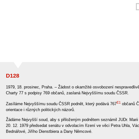
D128
1979, 18. prosinec, Praha. – Žádost o okamžité osvobození nespravedliv
Charty 77 s podpisy 769 občanů, zaslaná Nejvyššímu soudu ČSSR.
E1
Zasíláme Nejvyššímu soudu ČSSR podnět, který podává 767
občanů ČS
orientace i různých politických názorů.
Žádáme Nejvyšší soud, aby s přiloženým podnětem seznámil JUDr. Marii 
20. 12. 1979 předsedat senátu v odvolacím řízení ve věci Petra Uhla, Vá
Bednářové, Jiřího Dienstbiera a Dany Němcové.