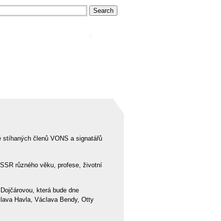
ě stíhaných členů VONS a signatářů
SR různého věku, profese, životní
Dojčárovou, která bude dne
clava Havla, Václava Bendy, Otty