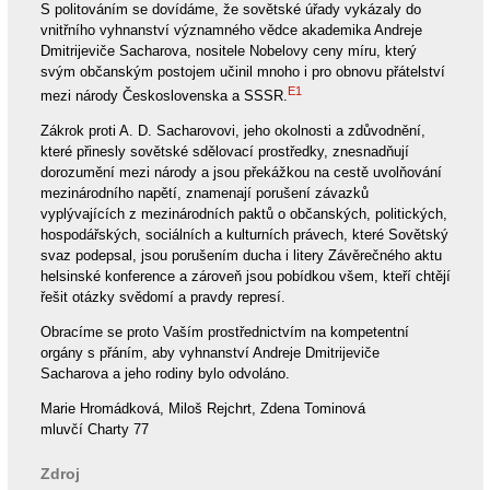
S politováním se dovídáme, že sovětské úřady vykázaly do
vnitřního vyhnanství významného vědce akademika Andreje
Dmitrijeviče Sacharova, nositele Nobelovy ceny míru, který
svým občanským postojem učinil mnoho i pro obnovu přátelství
E1
mezi národy Československa a SSSR.
Zákrok proti A. D. Sacharovovi, jeho okolnosti a zdůvodnění,
které přinesly sovětské sdělovací prostředky, znesnadňují
dorozumění mezi národy a jsou překážkou na cestě uvolňování
mezinárodního napětí, znamenají porušení závazků
vyplývajících z mezinárodních paktů o občanských, politických,
hospodářských, sociálních a kulturních právech, které Sovětský
svaz podepsal, jsou porušením ducha i litery Závěrečného aktu
helsinské konference a zároveň jsou pobídkou všem, kteří chtějí
řešit otázky svědomí a pravdy represí.
Obracíme se proto Vaším prostřednictvím na kompetentní
orgány s přáním, aby vyhnanství Andreje Dmitrijeviče
Sacharova a jeho rodiny bylo odvoláno.
Marie Hromádková, Miloš Rejchrt, Zdena Tominová
mluvčí Charty 77
Zdroj