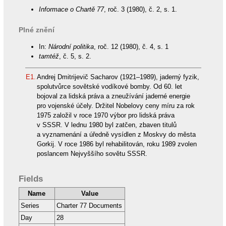
Informace o Chartě 77
, roč. 3 (1980), č. 2, s. 1.
Plné znění
In:
Národní politika
, roč. 12 (1980), č. 4, s. 1
tamtéž
, č. 5, s. 2.
E1.
Andrej Dmitrijevič Sacharov (1921–1989), jaderný fyzik,
spolutvůrce sovětské vodíkové bomby. Od 60. let
bojoval za lidská práva a zneužívání jaderné energie
pro vojenské účely. Držitel Nobelovy ceny míru za rok
1975 založil v roce 1970 výbor pro lidská práva
v SSSR. V lednu 1980 byl zatčen, zbaven titulů
a vyznamenání a úředně vysídlen z Moskvy do města
Gorkij. V roce 1986 byl rehabilitován, roku 1989 zvolen
poslancem Nejvyššího sovětu SSSR.
Fields
Name
Value
Series
Charter 77 Documents
Day
28