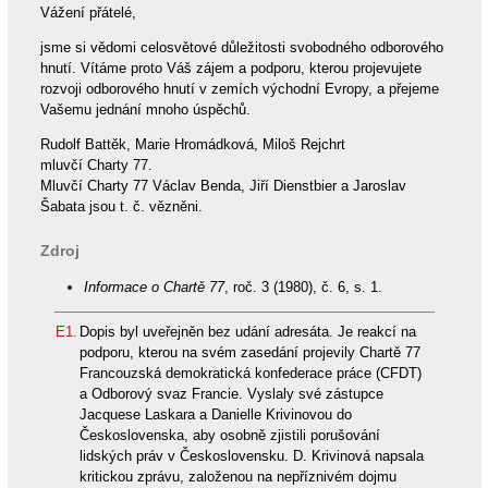
Vážení přátelé,
jsme si vědomi celosvětové důležitosti svobodného odborového
hnutí. Vítáme proto Váš zájem a podporu, kterou projevujete
rozvoji odborového hnutí v zemích východní Evropy, a přejeme
Vašemu jednání mnoho úspěchů.
Rudolf Battěk, Marie Hromádková, Miloš Rejchrt
mluvčí Charty 77.
Mluvčí Charty 77 Václav Benda, Jiří Dienstbier a Jaroslav
Šabata jsou t. č. vězněni.
Zdroj
Informace o Chartě 77
, roč. 3 (1980), č. 6, s. 1.
E1.
Dopis byl uveřejněn bez udání adresáta. Je reakcí na
podporu, kterou na svém zasedání projevily Chartě 77
Francouzská demokratická konfederace práce (CFDT)
a Odborový svaz Francie. Vyslaly své zástupce
Jacquese Laskara a Danielle Krivinovou do
Československa, aby osobně zjistili porušování
lidských práv v Československu. D. Krivinová napsala
kritickou zprávu, založenou na nepříznivém dojmu