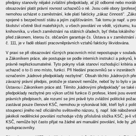
předpisy stanovily nějaké zvláštní předpoklady, ať již odborné nebo moráln
obsazování platit právní rovnost uchazečů o ně. Jsou celé obory (profese),
nemohou ucházet o zaměstnání, kde platí fakticky „zákaz činnosti“. „Záka
spojené s bezpečností státu a jejím zajišťováním. Tak tomu je např. u pr
školství včetně škol mateřských, u všech povolání ve vědě, výzkumu, kul
knihovníka, u všech zaměstnání na státních úřadech, byť třeba lokálního
před zákonem, kterou čs. občanům garantuje čs. Ústava a v zaměstnání 
č. 111, je v řadě oblastí pracovněprávních vztahů fakticky likvidována.
V praxi se při obsazování různých pracovních míst nepostupuje v souladu
a Zákoníkem práce, ale postupuje se podle interních instrukcí a pokynů, 
právně nepřezkoumatelné. Tyto pokyny však stanoví rozhodující kritéria 
uchazeč o to či ono místo, funkci. Při hledání pracovníků se v inzerátec
označením „kádrové předpoklady nezbytné“. Obsah těchto „kádrových př
závazný právní předpis, protože je stanovit nemůže, neboť by to bylo v j
Ústavou i Zákoníkem práce atd. Těmito „kádrovými předpoklady“ se také 
předpoklady nezbytné pro výkon určité funkce či profese, které jsou even
právních předpisech, ale rozumí se jimi právě tyto zvláštní politické pož
zastávat pouze členové KSČ, nemohou je vykonávat lidé, kteří byli z poli
stoupenci jiného než oficiálního světového názoru, tj. např. lidé nábožens
jakékoli nedělnické povolání rozhoduje vždy příslušná složka KSČ; je-l
KSČ, nemůže být často přijat na žádné ani manuální povolání, kde by „při
spolupracovníky.