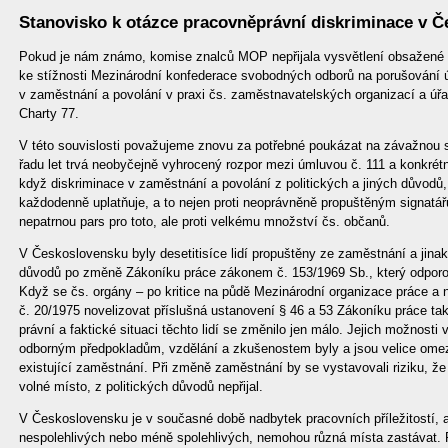
Stanovisko k otázce pracovněprávní diskriminace v 
Pokud je nám známo, komise znalců MOP nepřijala vysvětlení obsažené v 
ke stížnosti Mezinárodní konfederace svobodných odborů na porušování ú
v zaměstnání a povolání v praxi čs. zaměstnavatelských organizací a úřa
Charty 77.
V této souvislosti považujeme znovu za potřebné poukázat na závažnou 
řadu let trvá neobyčejně vyhrocený rozpor mezi úmluvou č. 111 a konkrét
když diskriminace v zaměstnání a povolání z politických a jiných důvodů
každodenně uplatňuje, a to nejen proti neoprávněně propuštěným signatářům
nepatrnou pars pro toto, ale proti velkému množství čs. občanů.
V Československu byly desetitisíce lidí propuštěny ze zaměstnání a jinak
důvodů po změně Zákoníku práce zákonem č. 153/1969 Sb., který odporova
Když se čs. orgány – po kritice na půdě Mezinárodní organizace práce a 
č. 20/1975 novelizovat příslušná ustanovení § 46 a 53 Zákoníku práce ta
právní a faktické situaci těchto lidí se změnilo jen málo. Jejich možnosti 
odborným předpokladům, vzdělání a zkušenostem byly a jsou velice omez
existující zaměstnání. Při změně zaměstnání by se vystavovali riziku, ž
volné místo, z politických důvodů nepřijal.
V Československu je v současné době nadbytek pracovních příležitostí, ale
nespolehlivých nebo méně spolehlivých, nemohou různá místa zastávat. P