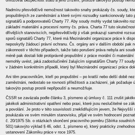
ohrožovat bezpečnost státu a jeho zřízení, protože takovýto postup nem
Nadmíru přesvědčivě nemožnost takovéto snahy prokázaly čs. soudy, kt
propuštěných ze zaměstnání a které svými rozsudky sankcionovaly tato p
signatářů a podporovatelů Charty 77. Aby soudy mohly vydat takovéto ro
základní materiální a procesní normy čs. práva. Charta 77 tuto skutečnos
dřívějších stanoviscích, nejpřesvědčivěji ji však prokazují samotné rozs
sporů signatářů Charty 77, které má Mezinárodní organizace práce k disp
neposkytly žádoucí právní ochranu. Čs. orgány ani v dalším období pak n
zákonnosti v těchto případech, takže tato porušení práva nebyla ani soudn
méně pak dostali lidé protiprávně propuštění z práce morální či materiáln
nemohly uvést, jaká zadostiučinění žalujícím signatářům Charty 77 soudy
v žádném konkrétním případě, který byl Mezinárodní organizací práce dol
Ani těm pracovníkům, kteří po propuštění – po kratší nebo delší době ne
zaměstnáni, nedostalo se rovnosti příležitosti a zacházení, jak požaduje ú
takovýto postup prostě nepřipouští a neumožňuje.
ČSSR se zavázala podle článku 3, písmeno a) úmluvy č. 111 zrušit jakéko
jakékoli administrativní opatření nebo praxi, které jsou neslučitelné se 
a povolání. Je proto v této souvislosti zneklidňujícím jevem, že Nejvyšší
poukázala ve svém minulém stanovisku, přijal ve svém hodnocení poznat
č. 20/1975 Sb. o otázkách skončení pracovního poměru (
Sbírka soudních
501) takovýto výklad § 46, odst. 1, písmeno e), který prakticky znehodn
ustanovení Zákoníku práce v roce 1975.