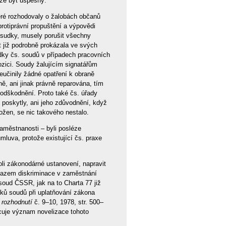
ůže být úspěšný.
eré rozhodovaly o žalobách občanů
rotiprávní propuštění a výpovědi
zsudky, musely porušit všechny
t již podrobně prokázala ve svých
udky čs. soudů v případech pracovních
ozici. Soudy žalujícím signatářům
eučinily žádné opatření k obraně
ě, ani jinak právně reparována, tím
í odškodnění. Proto také čs. úřady
 poskytly, ani jeho zdůvodnění, když
ožen, se nic takového nestalo.
zaměstnanosti – byli posléze
mluva, protože existující čs. praxe
li zákonodárné ustanovení, napravit
zákazem diskriminace v zaměstnání
 soud ČSSR, jak na to Charta 77 již
ků soudů při uplatňování zákona
 rozhodnutí
č. 9–10, 1978, str. 500–
ocuje význam novelizace tohoto