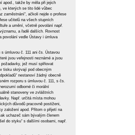
í apod., takže by měla při jejich
 ve kterých se tito lidé vůbec
z zaměstnání“, ačkoli nejde o profese
ofese učitelů na všech stupních
tuře a umění, včetně povolání např.
 významu, a řadě dalších. Rovnost
a povolání vedle Ústavy i úmluva
 s úmluvou č. 111 ani čs. Ústavou
které jsou veřejnosti neznámé a jsou
a požadavky, jež musí splňovat
h v tisku skrývají pod obecným
edpokladů“ nestanoví žádný obecně
asném rozporu s úmluvou č. 111, s čs.
nerozumí odborné či morální
tuálně stanoveny ve zvláštních
adavky. Např. určitá místa mohou
tických důvodů pracovně postiženi,
ky založení apod. Přitom o přijetí na
i však uchazeč sám bývalým členem
šel do styku“ s dalšími osobami, např.