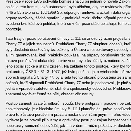
Přestože v roce 1975 schválila komise znalců při jednání o novele Zákoní
ohlásila této komisi, jaká ustanovení byla učiněna, aby se revidovaly příp
§ 46 a 53 zákona č. 153/1969 Sb. odporující úmluvě, a ačkoli i další o
orgány vyzývaly, žádná opatření k praktické revizi těchto případů porušov
uvedená tzv. kádrová politika, která se v čs. praxi stále uplatňuje, tento
potvrzuje.
Tato trvající praxe porušování úmluvy č. 111 se znovu výrazně projevila v
Charty 77 a jejich stoupenců. Prohlášení Charty 77 skupinou občanů, kteř
byly důsledně dodržovány čs. zákony a Ústava a respektovány svobody 
a jimi garantovaná, kteří prakticky poukázali na případy porušování těcht
takové porušování občanských práv vede, bylo čs. úřady označeno za čin
jeho socialistické a státní zřízení. Na základě tohoto postoje, který byl 
prokuratury ČSSR z 31. 3. 1977, jež bylo použito i jako východisko při 
sporech signatářů Charty 77, byla řada těchto občanů propuštěna ze zamě
občanů, kteří signovali Prohlášení Charty 77 nebo je podporovali, je plně 
jednání vpravdě státotvorné, státně a společensky odpovědné. Prohlašovat 
znamená vydávat černé za bílé, obracet věc naruby.
Postup zaměstnavatelů, odborů i soudů, které protiprávní pracovní perzeku
sankcionovaly, je z hlediska úmluvy č. 111 i platného čs. práva neodůvodn
práva tu zůstává porušením práva a nestane se ničím jiným – i přes vše
vydávat je za právně přípustný a oprávněný postup v zájmu bezpečnosti s
nepokusily seriózně odpovědět, jak – a v čem – může požadavek důsled