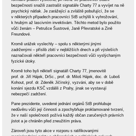
bezpečnosti snažili zastrašit signatáře Charty 77 a vyvíjet na ně
psychický nátlak. Je zarážející a zvláště pobuřující, že se
v některých případech pracovníci StB uchýlili k vyhrožování,
k hrubým až lascivním invektivám. Těchto metod bylo použito
vůči ženám – Petrušce Šustrové, Janě Převratské a Zině
Freundové.
Kromě urážek vyslechly – spolu s některými jinými
zadrženými – příslib zbití v nejbližších dnech a při výsleších
naznačovali někteří pracovníci bezpečnosti vůči vyslýchaným
fyzické útoky.
Kromě toho byli někteří signatáři Charty 77, jmenovitě
prof. dr. Jiří Hájek, DrSc., prof. dr. Miloš Hájek, doc. dr. Luboš
Kohout, prof. dr. Zdeněk Jičínský, vyzváni, aby se v době
konání sjezdu KSČ vzdálili z Prahy, jinak se vystavují
nebezpečí zadržení.
Pane prezidente, uvedené jednání orgánů StB prohlubuje
nedůvěru vůči její činnosti a zpochybňuje proklamované tvrzení,
že v naší společnosti požívá každý občan zaručených právních
jistot a je chráněn před zneužitím práva.
Zároveň jsou tyto akce v rozporu s ratifikovanými