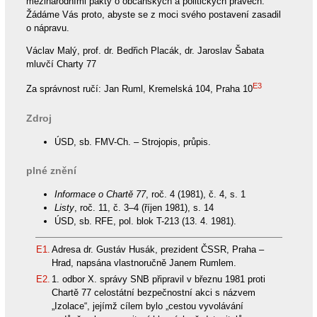
mezinárodními pakty o občanských a politických právech.
Žádáme Vás proto, abyste se z moci svého postavení zasadil
o nápravu.
Václav Malý, prof. dr. Bedřich Placák, dr. Jaroslav Šabata
mluvčí Charty 77
E3
Za správnost ručí: Jan Ruml, Kremelská 104, Praha 10
Zdroj
ÚSD, sb. FMV-Ch. – Strojopis, průpis.
plné znění
Informace o Chartě 77
, roč. 4 (1981), č. 4, s. 1
Listy
, roč. 11, č. 3–4 (říjen 1981), s. 14
ÚSD, sb. RFE, pol. blok T-213 (13. 4. 1981).
E1.
Adresa dr. Gustáv Husák, prezident ČSSR, Praha –
Hrad, napsána vlastnoručně Janem Rumlem.
E2.
1. odbor X. správy SNB připravil v březnu 1981 proti
Chartě 77 celostátní bezpečnostní akci s názvem
„Izolace“, jejímž cílem bylo „cestou vyvolávání