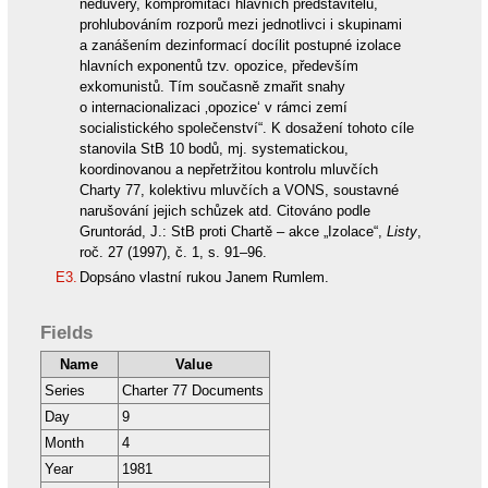
nedůvěry, kompromitací hlavních představitelů,
prohlubováním rozporů mezi jednotlivci i skupinami
a zanášením dezinformací docílit postupné izolace
hlavních exponentů tzv. opozice, především
exkomunistů. Tím současně zmařit snahy
o internacionalizaci ‚opozice‘ v rámci zemí
socialistického společenství“. K dosažení tohoto cíle
stanovila StB 10 bodů, mj. systematickou,
koordinovanou a nepřetržitou kontrolu mluvčích
Charty 77, kolektivu mluvčích a VONS, soustavné
narušování jejich schůzek atd. Citováno podle
Gruntorád, J.: StB proti Chartě – akce „Izolace“,
Listy
,
roč. 27 (1997), č. 1, s. 91–96.
E3.
Dopsáno vlastní rukou Janem Rumlem.
Fields
Name
Value
Series
Charter 77 Documents
Day
9
Month
4
Year
1981