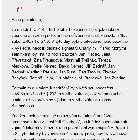
E1
[…]
Pane prezidente,
ve dnech 1. a 2. 4. 1981 Státní bezpečnost bez jakéhokoliv
věcného a právně podloženého odůvodnění opět zneužila § 19/7
zákona 40/74 o SNB. V tyto dny bylo předvedeno nebo pozváno
E2
k výslechu několik desítek signatářů Charty 77.
Pod různými
záminkami byli na 48 hodin zadrženi Jan Placák, Jana
Převratská, Zina Freundová, Vlastimil Třešňák, Tereza
Medková, Ondřej Němec, David Němec, Jiří Bednář, Jan
Bednář, Vladimír Preisler, Jan Ruml, Petr Taťoun, Zbyněk
Benýšek, Tomáš Liška, Jiří Mrázek, M. Brabcová, Jan Zvěřina.
Formálním důvodem k zadržení bylo většinou podezření
z výtržnictví podle § 202 trestního zákona, což samo o sobě
poukazuje na svévolný výklad trestního zákona orgány
Bezpečnosti.
Zadržení byli nesmyslně dotazováni na údajné používání
omamných drog v prostředí Charty 77, na krádež psychofarmak
v jedné lékárně v Praze 5 a na psaní hanlivých nápisů v Praze 1
a 2. Tyto dotazy byly evidentně kladeny proto, aby byl zachován
formální průběh výslechů, při nichž se pracovníci Státní