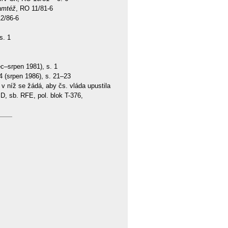
amtéž
, RO 11/81-6
2/86-6
s. 1
ec–srpen 1981), s. 1
. 4 (srpen 1986), s. 21–23
v níž se žádá, aby čs. vláda upustila
D, sb. RFE, pol. blok T-376,