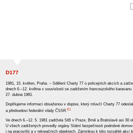
D177
1981, 15. květen, Praha. – Sdělení Charty 77 o policejních akcích a zatč
dnech 6.–12. května v souvislosti se zadržením francouzského karavanu
27. dubna 1981.
Doplňujeme informaci obsaženou v dopise, který mluvčí Charty 77 odesl
E1
a předsedovi federální vlády ČSSR.
Ve dnech 6.–12. 5. 1981 zadržela StB v Praze, Brně a Bratislavě asi 30 o
U všech zadržených provedly orgány Státní bezpečnosti podrobné domovn
i na pracovišti a v rekreačních objektech. Záminkou k této rozsáhlé akci