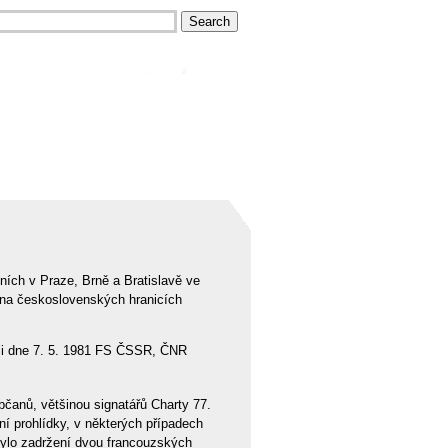
eních v Praze, Brně a Bratislavě ve
 na československých hranicích
ali dne 7. 5. 1981 FS ČSSR, ČNR
bčanů, většinou signatářů Charty 77.
í prohlídky, v některých případech
 bylo zadržení dvou francouzských