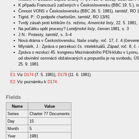
K případu Francouzů zatčených v Československu (BBC 19. 5.),
t
Činnost VONS v Československu (BBC 26. 5. 1981),
tamtéž
, RO 1
Tigrid, P.: O podpoře chartistům,
tamtéž
, RO 13/81
Tvrdý zásah proti kritikům čs. režimu,
Americké listy
, 22. 5. 1981, 
Na počátku opět procesy?
Londýnské listy
, červen 1981, s. 3
J.N.: Protesty,
tamtéž
, s. 3–4
Nová dráma v Československu,
Naše snahy
, roč. 17, č. 4 (červen
Mlynárik, J.: Zpráva o perzekuci čs. intelektuálů,
Západ
, roč. 8, č
Zpráva o rezoluci 45. kongresu Mezinárodního PEN-klubu v Lyonu, 
od obvinění osmnácti obžalovaných a propustila je na svobodu, ÚS
25. 9. 1981.
E1.
Viz
D174
(7. 5. 1981),
D179
(11. 6. 1981).
E2.
Viz poznámku k
D174
.
Fields
Name
Value
Series
Charter 77 Documents
Day
15
Month
5
Year
1981