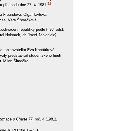
E2
ím přechodu dne 27. 4. 1981.
ina Freundová, Olga Havlová,
imsa, Věra Šťovíčková.
 podvracení republiky podle § 98, odst.
arel Holomek, dr. Jozef Jablonický,
ec, spisovatelka Eva Kantůrková,
bývalý představitel studentského hnutí
 dr. Milan Šimečka.
formace o Chartě 77
, roč. 4 (1981),
FMV-Ch, RO 10/81 – č. 6