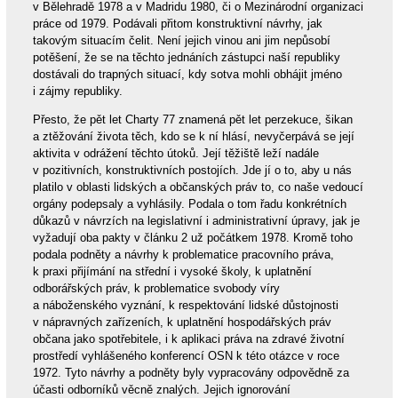
v Bělehradě 1978 a v Madridu 1980, či o Mezinárodní organizaci
práce od 1979. Podávali přitom konstruktivní návrhy, jak
takovým situacím čelit. Není jejich vinou ani jim nepůsobí
potěšení, že se na těchto jednáních zástupci naší republiky
dostávali do trapných situací, kdy sotva mohli obhájit jméno
i zájmy republiky.
Přesto, že pět let Charty 77 znamená pět let perzekuce, šikan
a ztěžování života těch, kdo se k ní hlásí, nevyčerpává se její
aktivita v odrážení těchto útoků. Její těžiště leží nadále
v pozitivních, konstruktivních postojích. Jde jí o to, aby u nás
platilo v oblasti lidských a občanských práv to, co naše vedoucí
orgány podepsaly a vyhlásily. Podala o tom řadu konkrétních
důkazů v návrzích na legislativní i administrativní úpravy, jak je
vyžadují oba pakty v článku 2 už počátkem 1978. Kromě toho
podala podněty a návrhy k problematice pracovního práva,
k praxi přijímání na střední i vysoké školy, k uplatnění
odborářských práv, k problematice svobody víry
a náboženského vyznání, k respektování lidské důstojnosti
v nápravných zařízeních, k uplatnění hospodářských práv
občana jako spotřebitele, i k aplikaci práva na zdravé životní
prostředí vyhlášeného konferencí OSN k této otázce v roce
1972. Tyto návrhy a podněty byly vypracovány odpovědně za
účasti odborníků věcně znalých. Jejich ignorování