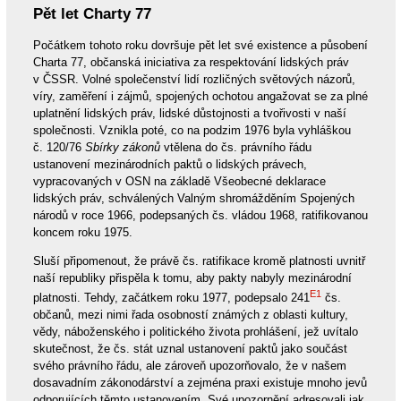
Pět let Charty 77
Počátkem tohoto roku dovršuje pět let své existence a působení
Charta 77, občanská iniciativa za respektování lidských práv
v ČSSR. Volné společenství lidí rozličných světových názorů,
víry, zaměření i zájmů, spojených ochotou angažovat se za plné
uplatnění lidských práv, lidské důstojnosti a tvořivosti v naší
společnosti. Vznikla poté, co na podzim 1976 byla vyhláškou
č. 120/76
Sbírky zákonů
vtělena do čs. právního řádu
ustanovení mezinárodních paktů o lidských právech,
vypracovaných v OSN na základě Všeobecné deklarace
lidských práv, schválených Valným shromážděním Spojených
národů v roce 1966, podepsaných čs. vládou 1968, ratifikovanou
koncem roku 1975.
Sluší připomenout, že právě čs. ratifikace kromě platnosti uvnitř
naší republiky přispěla k tomu, aby pakty nabyly mezinárodní
E1
platnosti. Tehdy, začátkem roku 1977, podepsalo 241
čs.
občanů, mezi nimi řada osobností známých z oblasti kultury,
vědy, náboženského i politického života prohlášení, jež uvítalo
skutečnost, že čs. stát uznal ustanovení paktů jako součást
svého právního řádu, ale zároveň upozorňovalo, že v našem
dosavadním zákonodárství a zejména praxi existuje mnoho jevů
odporujících těmto ustanovením. Své upozornění adresovali jak