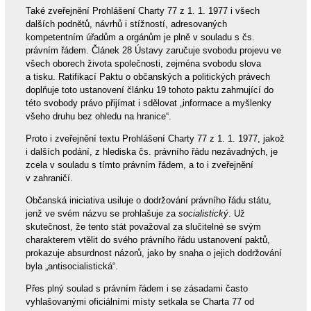
Také zveřejnění Prohlášení Charty 77 z 1. 1. 1977 i všech
dalších podnětů, návrhů i stížností, adresovaných
kompetentním úřadům a orgánům je plně v souladu s čs.
právním řádem. Článek 28 Ústavy zaručuje svobodu projevu ve
všech oborech života společnosti, zejména svobodu slova
a tisku. Ratifikací Paktu o občanských a politických právech
doplňuje toto ustanovení článku 19 tohoto paktu zahrnující do
této svobody právo přijímat i sdělovat „informace a myšlenky
všeho druhu bez ohledu na hranice“.
Proto i zveřejnění textu Prohlášení Charty 77 z 1. 1. 1977, jakož
i dalších podání, z hlediska čs. právního řádu nezávadných, je
zcela v souladu s tímto právním řádem, a to i zveřejnění
v zahraničí.
Občanská iniciativa usiluje o dodržování právního řádu státu,
jenž ve svém názvu se prohlašuje za
socialistický
. Už
skutečnost, že tento stát považoval za slučitelné se svým
charakterem vtělit do svého právního řádu ustanovení paktů,
prokazuje absurdnost názorů, jako by snaha o jejich dodržování
byla „antisocialistická“.
Přes plný soulad s právním řádem i se zásadami často
vyhlašovanými oficiálními místy setkala se Charta 77 od