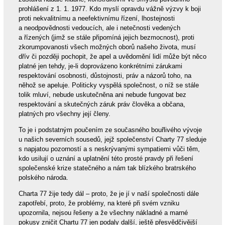
prohlášení z 1. 1. 1977. Kdo myslí opravdu vážně výzvy k boji
proti nekvalitnímu a neefektivnímu řízení, lhostejnosti
a neodpovědnosti vedoucích, ale i netečnosti vedených
a řízených (jimž se stále připomíná jejich bezmocnost), proti
zkorumpovanosti všech možných oborů našeho života, musí
dřív či později pochopit, že apel a uvědomění lidí může být něco
platné jen tehdy, je-li doprovázeno konkrétními zárukami
respektování osobnosti, důstojnosti, práv a názorů toho, na
něhož se apeluje. Politicky vyspělá společnost, o níž se stále
tolik mluví, nebude uskutečněna ani nebude fungovat bez
respektování a skutečných záruk práv člověka a občana,
platných pro všechny její členy.
To je i podstatným poučením ze současného bouřlivého vývoje
u našich severních sousedů, jejž společenství Charty 77 sleduje
s napjatou pozorností a s neskrývanými sympatiemi vůči těm,
kdo usilují o uznání a uplatnění této prosté pravdy při řešení
společenské krize statečného a nám tak blízkého bratrského
polského národa.
Charta 77 žije tedy dál – proto, že je jí v naší společnosti dále
zapotřebí, proto, že problémy, na které při svém vzniku
upozornila, nejsou řešeny a že všechny nákladné a marné
pokusy zničit Chartu 77 jen podaly další, ještě přesvědčivější