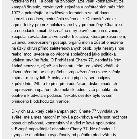
fyzického násilí a obětí na životech. Lze však konstatovat, že
kampaň štvanic, rozvinutých zejména v počátečních měsících
1977 a pokračující v rozličných formách a se střídavou
intenzitou dodnes, nedosáhla svého cíle. Obrovské zdroje
a prostředky pro ni zmobilizované byly promarněny. Chartu 77
se nepodařilo zničit. Do značné míry právě kampaň štvanic ji
zpopularizovala doma i ve světě. Iniciativa, která při zákonném,
Ústavou předepsaném postupu orgánů mohla zůstat omezena
na úzký okruh přímo zainteresovaných osob, byla nesmyslnou
reakcí moci uvedena do vědomí společnosti jako politická
událost prvního řádu. O Prohlášení Charty 77, nepřinášejícím
žádné senzace, nýbrž jen konstatujícím, co každý věděl už
dávno předtím, se díky příchuti zapovězeného ovoce začaly
zajímat miliony lidí. Stovky z nich připojily své podpisy
k původním 240, a to přes přehradu šikan, diskriminačních
i represivních opatření. Jen několik jednotlivců přinutila tato
opatření k odvolání podpisu. Několik desítek bylo ovšem
přinuceno k odchodu za hranice.
Díky ohlasu, který celá kampaň proti Chartě 77 vyvolala ve
světě, měla mezinárodní mírová a pokroková veřejnost možnost
posoudit zákonný, konstruktivní a věci mírové spolupráce
v Evropě odpovídající charakter Charty 77. Ne náhodou jí
sympatie a solidaritu vyjadřovaly od počátku především ty