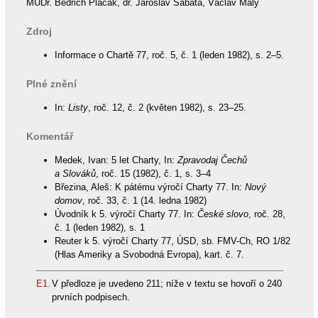
MUDr. Bedřich Placák, dr. Jaroslav Šabata, Václav Malý
Zdroj
Informace o Chartě 77, roč. 5, č. 1 (leden 1982), s. 2–5.
Plné znění
In:
Listy
, roč. 12, č. 2 (květen 1982), s. 23–25.
Komentář
Medek, Ivan: 5 let Charty, In:
Zpravodaj Čechů
a Slováků
, roč. 15 (1982), č. 1, s. 3–4
Březina, Aleš: K pátému výročí Charty 77. In:
Nový
domov
, roč. 33, č. 1 (14. ledna 1982)
Úvodník k 5. výročí Charty 77. In:
České slovo
, roč. 28,
č. 1 (leden 1982), s. 1
Reuter k 5. výročí Charty 77, ÚSD, sb. FMV-Ch, RO 1/82
(Hlas Ameriky a Svobodná Evropa), kart. č. 7.
E1.
V předloze je uvedeno 211; níže v textu se hovoří o 240
prvních podpisech.