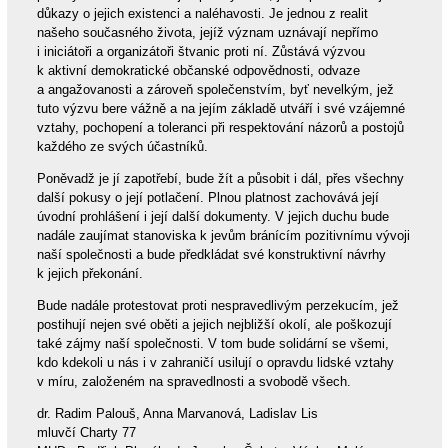
důkazy o jejich existenci a naléhavosti. Je jednou z realit
našeho současného života, jejíž význam uznávají nepřímo
i iniciátoři a organizátoři štvanic proti ní. Zůstává výzvou
k aktivní demokratické občanské odpovědnosti, odvaze
a angažovanosti a zároveň společenstvím, byť nevelkým, jež
tuto výzvu bere vážně a na jejím základě utváří i své vzájemné
vztahy, pochopení a toleranci při respektování názorů a postojů
každého ze svých účastníků.
Poněvadž je jí zapotřebí, bude žít a působit i dál, přes všechny
další pokusy o její potlačení. Plnou platnost zachovává její
úvodní prohlášení i její další dokumenty. V jejich duchu bude
nadále zaujímat stanoviska k jevům bránícím pozitivnímu vývoji
naší společnosti a bude předkládat své konstruktivní návrhy
k jejich překonání.
Bude nadále protestovat proti nespravedlivým perzekucím, jež
postihují nejen své oběti a jejich nejbližší okolí, ale poškozují
také zájmy naší společnosti. V tom bude solidární se všemi,
kdo kdekoli u nás i v zahraničí usilují o opravdu lidské vztahy
v míru, založeném na spravedlnosti a svobodě všech.
dr. Radim Palouš, Anna Marvanová, Ladislav Lis
mluvčí Charty 77