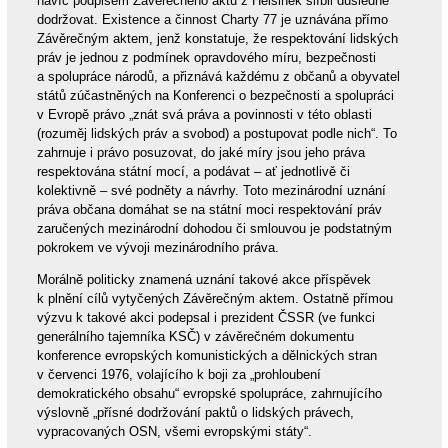
navíc podpisem Závěrečného aktu z Helsinek slíbil důsledně
dodržovat. Existence a činnost Charty 77 je uznávána přímo
Závěrečným aktem, jenž konstatuje, že respektování lidských
práv je jednou z podmínek opravdového míru, bezpečnosti
a spolupráce národů, a přiznává každému z občanů a obyvatel
států zúčastněných na Konferenci o bezpečnosti a spolupráci
v Evropě právo „znát svá práva a povinnosti v této oblasti
(rozuměj lidských práv a svobod) a postupovat podle nich“. To
zahrnuje i právo posuzovat, do jaké míry jsou jeho práva
respektována státní mocí, a podávat – ať jednotlivě či
kolektivně – své podněty a návrhy. Toto mezinárodní uznání
práva občana domáhat se na státní moci respektování práv
zaručených mezinárodní dohodou či smlouvou je podstatným
pokrokem ve vývoji mezinárodního práva.
Morálně politicky znamená uznání takové akce příspěvek
k plnění cílů vytyčených Závěrečným aktem. Ostatně přímou
výzvu k takové akci podepsal i prezident ČSSR (ve funkci
generálního tajemníka KSČ) v závěrečném dokumentu
konference evropských komunistických a dělnických stran
v červenci 1976, volajícího k boji za „prohloubení
demokratického obsahu“ evropské spolupráce, zahrnujícího
výslovně „přísné dodržování paktů o lidských právech,
vypracovaných OSN, všemi evropskými státy“.