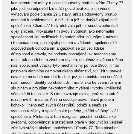
kompetentními místy a policejní zásahy proti mluvčím Charty 77
jako jedinou odpověď lze stěží považovat za jejich věcné
vyřizování podle článku 29 Ústavy, ani za odpovědný přístup
adresátů k problematice, o niž jde a jež se dotýká zájmů celé
společnosti. Charta 77 tedy přetrvala pět let soustavného úsilí
o její zničení. Prokázala tím svou životnost jako neformální
společenství lidí rozličných životních přístupů, zájmů, názorů
i temperamentu, spojených pocitem a vědomím společenské
odpovědnosti odhodláním angažovat se za věc lidské
důstojnosti a pravdy, za hodnoty opomíjené jak mechanismy
moci, tak spotřebním životním stylem, do něhož značnou měrou
naši společnost vtlačily tyto mechanismy po roce 1968. Tímto
postojem aktivního demokratického občanství, vůlí žít v pravdě
navazuje na dobré národní tradice, jež jsou podstatnou součástí
naší národní identity po staletí. Jím má blízko ke všem různým
skupinám a proudům nekonformního myšlení i tvorby umělecké,
vědecké či technické. S nimi navazuje dialog, jenž se ostatně
rozvíjí uvnitř ní samé. Aniž si osobuje právo mluvit jménem
kohokoli jiného než svých účastníků, odráží a snaží se
vystihnout zájmy a společenské potřeby „mlčící většiny“ naší
společnosti. Překonávat tuto rezignaci, působit na občanské
svědomí, odpovědnost a statečnost právě v této „mlčící většině“
zůstává stálým úkolem společenství Charty 77. Toto působení
zůstává nadále kladné, konstruktivní ve smyslu původního