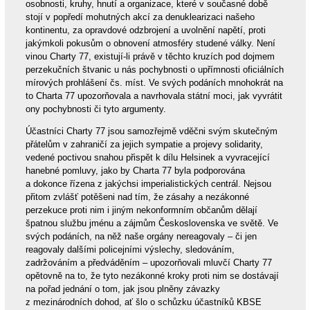
osobnosti, kruhy, hnutí a organizace, které v současné době
stojí v popředí mohutných akcí za denuklearizaci našeho
kontinentu, za opravdové odzbrojení a uvolnění napětí, proti
jakýmkoli pokusům o obnovení atmosféry studené války. Není
vinou Charty 77, existují-li právě v těchto kruzích pod dojmem
perzekučních štvanic u nás pochybnosti o upřímnosti oficiálních
mírových prohlášení čs. míst. Ve svých podáních mnohokrát na
to Charta 77 upozorňovala a navrhovala státní moci, jak vyvrátit
ony pochybnosti či tyto argumenty.
Účastníci Charty 77 jsou samozřejmě vděčni svým skutečným
přátelům v zahraničí za jejich sympatie a projevy solidarity,
vedené poctivou snahou přispět k dílu Helsinek a vyvracející
hanebné pomluvy, jako by Charta 77 byla podporována
a dokonce řízena z jakýchsi imperialistických centrál. Nejsou
přitom zvlášť potěšeni nad tím, že zásahy a nezákonné
perzekuce proti nim i jiným nekonformním občanům dělají
špatnou službu jménu a zájmům Československa ve světě. Ve
svých podáních, na něž naše orgány nereagovaly – či jen
reagovaly dalšími policejními výslechy, sledováním,
zadržováním a předváděním – upozorňovali mluvčí Charty 77
opětovně na to, že tyto nezákonné kroky proti nim se dostávají
na pořad jednání o tom, jak jsou plněny závazky
z mezinárodních dohod, ať šlo o schůzku účastníků KBSE