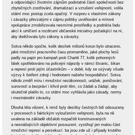
a odpovídající životním zájmům podstatné části společnosti bez
zbytečných zostřování, dramatizací a vzrušení veřejnosti, volila
státní moc postup zcela opačný. V rozporu s vlastními zákony
i závazky převzatými v zájmu politiky uvolňování a mírové
spolupráce zmobilizovala nesmírné prostředky a podnikla řadu
akcí k umlčení a rozdrcení občanské iniciativy požadující na ní,
aby dodržovala tyto zákony a závazky.
Sotva někdo spočte, kolik desítek milionů korun bylo utraceno,
jaké množství pracovního času promarněno, jaké plochy lesů
padly na papír pro kampaň proti Chartě 77, kolik pohonných
látek spotřebováno na policejní nájezdy v rámci štvanic, šikan
a represí proti jejím účastníkům – v době, kdy se ozývaly všude
výzvy k šetření zdroji i hodnotami našeho hospodářství. Sotva
někdo změří míru i množství nezákonností, urážek, ponižování,
surovostí a bezpráví i křivd proti těm, co žádali a žádají, aby
skutečně platilo to, co státní moc vyhlásila jako zásady, normy
i mezinárodní závazky.
Dlouhá léta vězení, k nimž byly desítky čestných lidí odsouzeny
v procesech s faktickým vyloučením veřejnosti, byla na ně
uvalena na základě obžalob rozpačitě konstruovaných
a nesnášejících objektivní posouzení, vystihují jen malou část
množství represí a perzekucí: ba jsou zde už i případy krutého