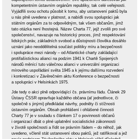
kompetentním ústavním orgánům republiky, tak celé veřejnosti.
Vyjádřili svou ochotu působit k tomu, aby ustanovení paktů byla
u nás plně uvedena v platnost, a nabídli svou spolupráci jak
státním orgánům za to odpovědným, tak všem občanům, jimž
tato otázka není lhostejná. Název Charta 77, jejž zvolili pro své
společenství, navazuje na historický proces, jímž respektování
lidských práv, základních svobod a důstojnosti člověka dosáhlo
uznání jako neoddělitelná součást politiky míru a bezpečnosti
i spolupráce mezi národy – od Atlantické charty zakládající
protifašistickou alianci na podzim 1941 k Chartě Spojených
národů měnící tuto válečnou alianci v univerzální organizaci
mírového uspořádání světa 1945 a k jejímu dalšímu rozvedení
i konkretizaci v Závěrečném aktu Konference o bezpečnosti
a spolupráci v Helsinkách 1975.
Jde tedy o akci plně odpovídající čs. právnímu řádu. Článek 29
Ústavy ČSSR opravňuje každého občana (ať jednotlivce, či
společně s jinými) předkládat návrhy, podněty či stížnosti
ústavním orgánům. Obsah prohlášení i ohlášené činnosti
Charty 77 je v souladu s článkem 17 o povinnosti občanů
i organizací dbát o plné uplatnění socialistické zákonnosti
v životě společnosti a řídit se právním řádem – do něhož, jak
uvedeno, včlenil stát ustanovení obou paktů, jež ratifikoval a jež