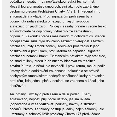
počátku s negativní, ba nepřátelskou reakcí těchto míst.
Rozsáhlou a dramatizovanou policejní akcí bylo zabráněno
osobnímu předání Prohlášení Charty 77 z 1. 1. Federálnímu
shromáždění a vládě. Proti signatářům prohlášení byla
podniknuta řada zákroků omezujících jejich svobodu
a ztěžujících jejich život. Policejní zásahy právně i věcně těžko
zdůvodňovatelné doplňovaly vyhazovy ze zaměstnání,
odporující Zákoníku práce i mezinárodním dohodám čs. vládou
podepsaným. Aniž bylo dovoleno seznámit veřejnost s textem
prohlášení, byly zmobilizovány sdělovací prostředky k jeho
odsuzování a pomluvám, proti kterým se napadení signatáři
prohlášení nemohli bránit. Existenčním nátlakem byly statisíce,
ba snad miliony pracujících nuceny hlasovat za rezoluce
zavrhující text, o němž nic nevěděli. I prokuratura, mající podle
ústavy dbát o dodržování zákonnosti, pokoušela se právně
pochybným stanoviskem podepřít nezákonné kroky a štvanice
proti těm, kdo jednali plně v souladu se zákonem a žádali jeho
dodržování.
Ani orgány, jimž bylo prohlášení a další podání Charty
adresováno, nepostupují podle ústavy, jež jim ukládá
„odpovědně a včas vyřizovat“ podněty, návrhy a stížnosti
občanů. Přesto, že takový postup je jediný nejen zákonný, ale
i rozumný a schopný řešit problémy Chartou 77 předkládané