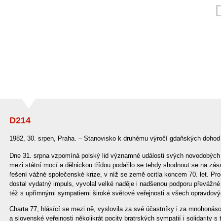
D214
1982, 30. srpen, Praha. – Stanovisko k druhému výročí gdaňských dohod
Dne 31. srpna vzpomíná polský lid významné události svých novodobých
mezi státní mocí a dělnickou třídou podařilo se tehdy shodnout se na zá
řešení vážné společenské krize, v níž se země ocitla koncem 70. let. Pr
dostal vydatný impuls, vyvolal velké naděje i nadšenou podporu převážné 
též s upřímnými sympatiemi široké světové veřejnosti a všech opravdovýc
Charta 77, hlásící se mezi ně, vyslovila za své účastníky i za mnohonás
a slovenské veřejnosti několikrát pocity bratrských sympatií i solidarity s t