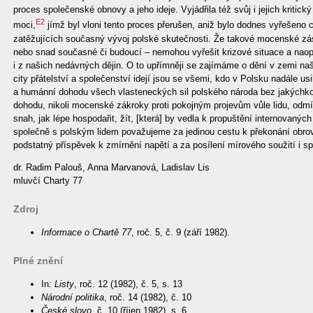
proces společenské obnovy a jeho ideje. Vyjádřila též svůj i jejich kriti
E2
moci,
jímž byl vloni tento proces přerušen, aniž bylo dodnes vyřešeno 
zatěžujících současný vývoj polské skutečnosti. Že takové mocenské zásah
nebo snad současné či budoucí – nemohou vyřešit krizové situace a naop
i z našich nedávných dějin. O to upřímněji se zajímáme o dění v zemi naš
city přátelství a společenství idejí jsou se všemi, kdo v Polsku nadále us
a humánní dohodu všech vlasteneckých sil polského národa bez jakýchko
dohodu, nikoli mocenské zákroky proti pokojným projevům vůle lidu, odm
snah, jak lépe hospodařit, žít, [která] by vedla k propuštění internovanýc
společně s polským lidem považujeme za jedinou cestu k překonání obro
podstatný příspěvek k zmírnění napětí a za posílení mírového soužití i s
dr. Radim Palouš, Anna Marvanová, Ladislav Lis
mluvčí Charty 77
Zdroj
Informace o Chartě 77
, roč. 5, č. 9 (září 1982).
Plné znění
In:
Listy
, roč. 12 (1982), č. 5, s. 13
Národní politika
, roč. 14 (1982), č. 10
České slovo
, č. 10 (říjen 1982), s. 6.