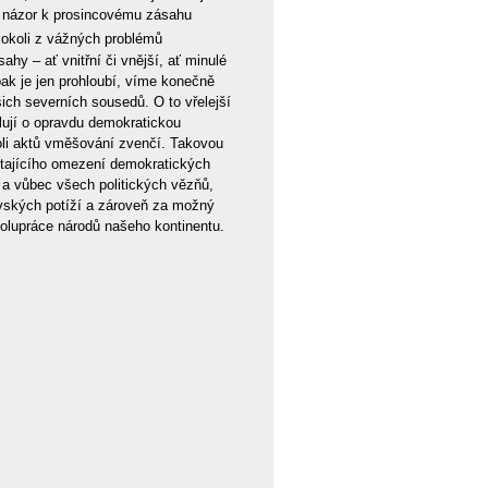
cký názor k prosincovému zásahu
cokoli z vážných problémů
y – ať vnitřní či vnější, ať minulé
ak je jen prohloubí, víme konečně
ich severních sousedů. O to vřelejší
ilují o opravdu demokratickou
li aktů vměšování zvenčí. Takovou
ítajícího omezení demokratických
h a vůbec všech politických vězňů,
vských potíží a zároveň za možný
polupráce národů našeho kontinentu.