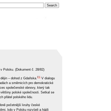
 v Polsku. (Dokument č. 28/82)
E1
 dějin – dohod z Gdaňska.
V dialogu
sadách a směrnicích pro demokratické
oces společenské obnovy, který tak
většiny polské společnosti. Setkal se
h přátel polského lidu.
obně početnější kruhy české
ěmi, kdo v Polsku rozvíjeli a hájili