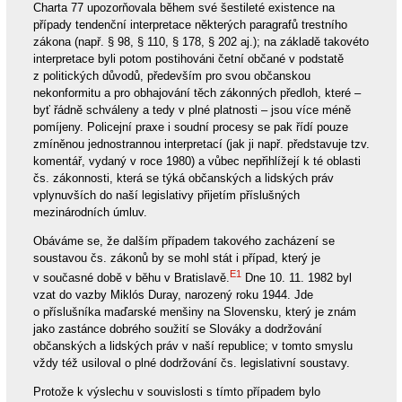
Charta 77 upozorňovala během své šestileté existence na
případy tendenční interpretace některých paragrafů trestního
zákona (např. § 98, § 110, § 178, § 202 aj.); na základě takovéto
interpretace byli potom postihováni četní občané v podstatě
z politických důvodů, především pro svou občanskou
nekonformitu a pro obhajování těch zákonných předloh, které –
byť řádně schváleny a tedy v plné platnosti – jsou více méně
pomíjeny. Policejní praxe i soudní procesy se pak řídí pouze
zmíněnou jednostrannou interpretací (jak ji např. představuje tzv.
komentář, vydaný v roce 1980) a vůbec nepřihlížejí k té oblasti
čs. zákonnosti, která se týká občanských a lidských práv
vplynuvších do naší legislativy přijetím příslušných
mezinárodních úmluv.
Obáváme se, že dalším případem takového zacházení se
soustavou čs. zákonů by se mohl stát i případ, který je
E1
v současné době v běhu v Bratislavě.
Dne 10. 11. 1982 byl
vzat do vazby Miklós Duray, narozený roku 1944. Jde
o příslušníka maďarské menšiny na Slovensku, který je znám
jako zastánce dobrého soužití se Slováky a dodržování
občanských a lidských práv v naší republice; v tomto smyslu
vždy též usiloval o plné dodržování čs. legislativní soustavy.
Protože k výslechu v souvislosti s tímto případem bylo