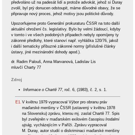
předvoláno už na padesát lidí a protože advokát, jehož si Duray
zvolil, byl prý donucen odstoupit, máme důvodné obavy, že se
připravuje nový proces, jehož motivy jsou politické důvody.
Upozorňujeme proto Generální prokuraturu ČSSR na toto další
aktuální ohrožení čs. legislativy. Bylo by velmi žádoucí, kdyby
v tomto i ve všech podobných případech nebyly opomíjeny ty
zákonné předlohy, které stanoví např. vyhláška 120/76, jakož
i další tematicky příbuzné zákonné normy (příslušné články
ústavy, jiné mezinárodní dohody apod.).
dr. Radim Palouš, Anna Marvanová, Ladislav Lis
mluvčí Charty 77
Zdroj
Informace o Chartě 77
, roč. 6, (1983), č. 2, s. 1.
E1.
V květnu 1979 vypracoval Výbor pro obranu práv
maďarské menšiny v ČSSR (ustavený v květnu 1978
na Slovensku) zprávu, kterou mj. zaslal Chartě 77. Spis
byl zveřejněn v maďarském exilovém časopisu
Irodalmi
ujság,
vycházejícím v Paříži. Zprávu vypracoval
M. Duray, autor studií o diskriminaci maďarské menšiny