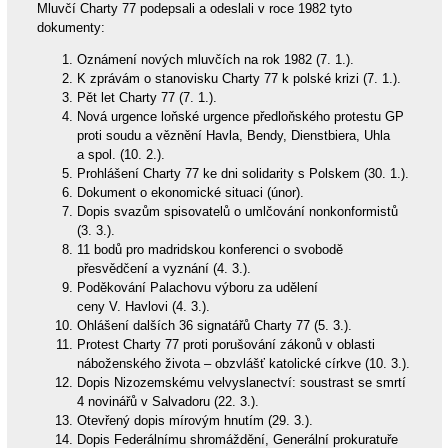
Mluvčí Charty 77 podepsali a odeslali v roce 1982 tyto
dokumenty:
Oznámení nových mluvčích na rok 1982 (7. 1.).
K zprávám o stanovisku Charty 77 k polské krizi (7. 1.).
Pět let Charty 77 (7. 1.).
Nová urgence loňské urgence předloňského protestu GP
proti soudu a věznění Havla, Bendy, Dienstbiera, Uhla
a spol. (10. 2.).
Prohlášení Charty 77 ke dni solidarity s Polskem (30. 1.).
Dokument o ekonomické situaci (únor).
Dopis svazům spisovatelů o umlčování nonkonformistů
(3. 3.).
11 bodů pro madridskou konferenci o svobodě
přesvědčení a vyznání (4. 3.).
Poděkování Palachovu výboru za udělení
ceny V. Havlovi (4. 3.).
Ohlášení dalších 36 signatářů Charty 77 (5. 3.).
Protest Charty 77 proti porušování zákonů v oblasti
náboženského života – obzvlášť katolické církve (10. 3.).
Dopis Nizozemskému velvyslanectví: soustrast se smrtí
4 novinářů v Salvadoru (22. 3.).
Otevřený dopis mírovým hnutím (29. 3.).
Dopis Federálnímu shromáždění, Generální prokuratuře