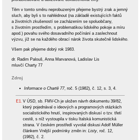
Těm v tomto směru neprobuzeným přejeme bystrý zrak a jemný
sluch, aby byli s to nahlédnout (na základě existujících faktů
a životních zkušeností se zacházením se spoluobčany,
s životním prostředím, s problematikou lidského pokoje a míru
apod.) povahu svého dosavadního počínání a zaslechnout
výzvu, jíž se na každého obrací nárok života skutečně lidského.
Všem pak přejeme dobrý rok 1983.
dr. Radim Palouš, Anna Marvanová, Ladislav Lis
mluvčí Charty 77
Zdroj
Informace o Chartě 77
, roč. 5 (1982), č. 12, s. 3, 4.
E1.
V ÚSD, sb. FMV-Ch je uložen návrh dokumentu 39/82,
který pojednával o ideových a programových otázkách
socialistického hnutí, inspirovaných diskusí o tzv. třetí
cestě, s níž vystoupila v tisku Italská komunistická
strana. V českém prostředí vyvolal diskusi Adolf Müller
článkem Vnější podmínky změn in:
Listy
, roč. 12,
(1982), č. 2.