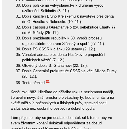
Dopis polskému velvyslanectví k druhému výročí
uzákonění Solidarity (8. 11.).
Dopis kancléři Bruno Kreiskému k návštěvě prezidenta
dr. G. Husáka v Rakousku (10. 11.).
Dopis časopisu
l’Alternative
o tzv. sebekritice Charty 77
od M. Středy (25. 11.).
Dopis prezidentu republiky k 30. výročí procesu
s „protistátním centrem Slánský a spol.“ (27. 11.).
Dopis FS ČSSR k článku 29 ústavy (2. 12.).
Vánoční adresa prezidentu Husákovi o propuštění
politických vězňů (7. 12.).
Otevřený dopis B. Grahamovi (22. 12.).
Dopis Generální prokuratuře ČSSR ve věci Miklós Duray
(28. 12.).
E1
Tento přehled.
Končí rok 1982. Hledíme do příštího roku s nezlomnou nadějí,
že uvolní nový, širší prostor pro všechny ty, kdo si u nás a na
světě váží víc občanských a lidských práv, spravedlnosti
a slušnosti než osobního bezpečí a dobrého bydla.
Těm přejeme, aby se jim dostalo dostatek sil k tomu, aby ve
svém životním konání dokázali odpovědnost za dosud
pronásledované a ubližované uskutečňovat činy.