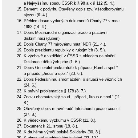
a Nejvyššímu soudu ČSSR k § 98 a k § 112 (5. 4.).
Dementi k podvrhu Otevřený dopis tzv. Všeodborovému
sjezdu (6. 4.).
Přehled dosud vydaných dokumentů Charty 77 v roce
1982 (14. 4.).
Dopis Mezinárodní organizaci práce o pracovní
diskriminaci (duben).
Dopis Charty 77 mírovému hnutí NDR (21. 4.).
Dopis prezidentu republiky o rukojmích (3. 5.).
K výchově a vzdělání v ČSSR s ohledem na plnění
Deklarace dětských práv (1. 6.).
Dopis Generální prokuratuře k případu „Ruml a spol.“
a případu „Jirous a spol.“ (23. 6.).
Dopis Federálnímu shromáždění o situaci ve věznicích
(24. 6.).
K právní problematice § 178 (8. 7.).
Znovu chomutovský soud – případ „Jirous a spol.“ (11.
8.).
Otevřený dopis mírové radě Interchurch peace council
(27. 8.).
K vědeckému výzkumu v ČSSR (11. 8.).
Dokument k 21. srpnu (18. 8.).
K druhému výročí polské Solidarity (30. 8.).
K obnovení madridského jednání (22. 10.).