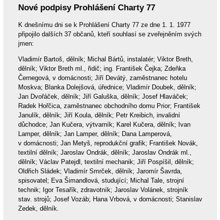
Nové podpisy Prohlášení Charty 77
K dnešnímu dni se k Prohlášení Charty 77 ze dne 1. 1. 1977
připojilo dalších 37 občanů, kteří souhlasí se zveřejněním svých
jmen:
Vladimír Bartoš, dělník; Michal Bártů, instalatér; Viktor Breth,
dělník; Viktor Breth ml., řidič; ing. František Čejka; Zdeňka
Černegová, v domácnosti; Jiří Devátý, zaměstnanec hotelu
Moskva; Blanka Dolejšová, úřednice; Vladimír Doubek, dělník;
Jan Dvořáček, dělník; Jiří Galuška, dělník; Josef Hlaváček;
Radek Hořčica, zaměstnanec obchodního domu Prior; František
Janulík, dělník; Jiří Koula, dělník; Petr Kreibich, invalidní
důchodce; Jan Kučera, výtvarník; Karel Kučera, dělník; Ivan
Lamper, dělník; Jan Lamper, dělník; Dana Lamperová,
v domácnosti; Jan Metyš, reprodukční grafik; František Novák,
textilní dělník; Jaroslav Ondrák, dělník; Jaroslav Ondrák ml.,
dělník; Václav Patejdl, textilní mechanik; Jiří Pospíšil, dělník;
Oldřich Sládek; Vladimír Smrček, dělník; Jaromír Šavrda,
spisovatel; Eva Šimandlová, studující; Michal Tale, strojní
technik; Igor Tesařík, zdravotník; Jaroslav Volánek, strojník
stav. strojů; Josef Vozáb; Hana Vrbová, v domácnosti; Stanislav
Zedek, dělník.