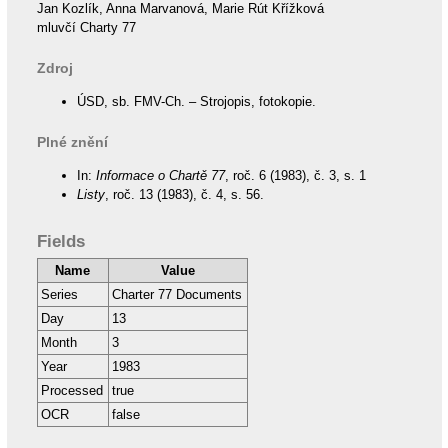
Jan Kozlík, Anna Marvanová, Marie Rút Křížková
mluvčí Charty 77
Zdroj
ÚSD, sb. FMV-Ch. – Strojopis, fotokopie.
Plné znění
In:
Informace o Chartě 77
, roč. 6 (1983), č. 3, s. 1
Listy
, roč. 13 (1983), č. 4, s. 56.
Fields
Name
Value
Series
Charter 77 Documents
Day
13
Month
3
Year
1983
Processed
true
OCR
false