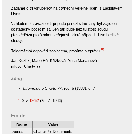
Žádáme o tři vstupenky na čtvrteční veřejné líčení s Ladislavem
Lisem.
Vzhledem k závažnosti případu je nezbytné, aby byl zajištěn
dostatečný počet míst. Jen tak bude nezaujatost soudu
přesvědčivá pro širokou veřejnost, která případ L. Lise bedlivě
sleduje.
E1
Telegrafická odpověď zaplacena, prosíme o zprávu.
Jan Kozlík, Marie Rút Křížková, Anna Marvanová
mluvčí Charty 77
Zdroj
Informace o Chartě 77
, roč. 6 (1983), č. 7
E1.
Srv.
D252
(25. 7. 1983).
Fields
Name
Value
Series
Charter 77 Documents