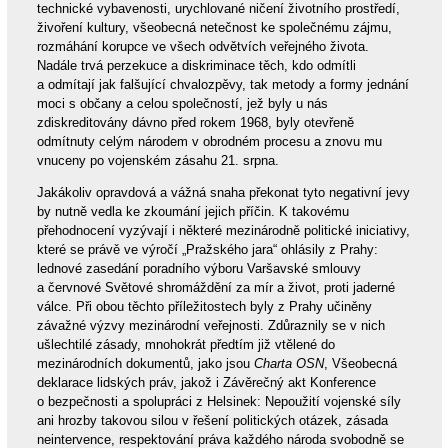
technické vybavenosti, urychlované ničení životního prostředí,
živoření kultury, všeobecná netečnost ke společnému zájmu,
rozmáhání korupce ve všech odvětvích veřejného života.
Nadále trvá perzekuce a diskriminace těch, kdo odmítli
a odmítají jak falšující chvalozpěvy, tak metody a formy jednání
moci s občany a celou společností, jež byly u nás
zdiskreditovány dávno před rokem 1968, byly otevřeně
odmítnuty celým národem v obrodném procesu a znovu mu
vnuceny po vojenském zásahu 21. srpna.
Jakákoliv opravdová a vážná snaha překonat tyto negativní jevy
by nutně vedla ke zkoumání jejich příčin. K takovému
přehodnocení vyzývají i některé mezinárodně politické iniciativy,
které se právě ve výročí „Pražského jara“ ohlásily z Prahy:
lednové zasedání poradního výboru Varšavské smlouvy
a červnové Světové shromáždění za mír a život, proti jaderné
válce. Při obou těchto příležitostech byly z Prahy učiněny
závažné výzvy mezinárodní veřejnosti. Zdůraznily se v nich
ušlechtilé zásady, mnohokrát předtím již vtělené do
mezinárodních dokumentů, jako jsou
Charta OSN
, Všeobecná
deklarace lidských práv, jakož i Závěrečný akt Konference
o bezpečnosti a spolupráci z Helsinek: Nepoužití vojenské síly
ani hrozby takovou silou v řešení politických otázek, zásada
neintervence, respektování práva každého národa svobodně se