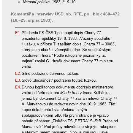
Národní politika
, 1983, č. 9–10.
Komentář a interwiev ÚSD, sb. RFE, pol. blok 460–472
(16.–29. srpna 1983).
E1.
Předseda FS ČSSR postoupil dopis Charty 77
prezidentu republiky 19. 8. 1983: „Vážený soudruhu
Husáku, v příloze Ti zasílám dopis ‚Charta 77 – 30/83‘,
který jsem obdržel včerejšího dne. Se soudružským
pozdravem Indra.“ Podle rukopisné poznámky „s.
Vajnar“ zaslal G. Husák dokument Charty 77 ministru
vnitra.
E2.
Silně podtrženo červenou tužkou.
E3.
Slovo „dočasnost“ podtrženo toutéž tužkou.
E4.
Druhou kopii tohoto dokumentu obdrželo ministerstvo
vnitra od šéfredaktora
Mladé fronty
Ivana Kulhánka,
jemuž byl dokument Charty 77 zaslán mluvčí Charty 77
A. Marvanovou do redakce novin dne 16. 9. 1983. Třetí
kopie dokumentu byla předána tajným
spolupracovníkem StB. Na první stránce je vpravo
nahoře připsáno: „Získáno TS ‚PETRA‘ S–StB Praha od
Marvanové.“ Pod jmény mluvčích je stejným rukopisem
a stejným perem napsáno: „Spoluautoři jsou Havel