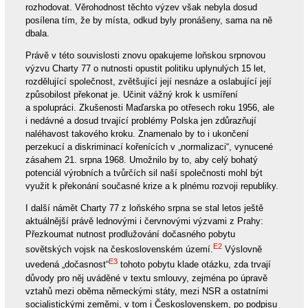
rozhodovat. Věrohodnost těchto výzev však nebyla dosud
posílena tím, že by místa, odkud byly pronášeny, sama na ně
dbala.
Právě v této souvislosti znovu opakujeme loňskou srpnovou
výzvu Charty 77 o nutnosti opustit politiku uplynulých 15 let,
rozdělující společnost, zvětšující její nesnáze a oslabující její
způsobilost překonat je. Učinit vážný krok k usmíření
a spolupráci. Zkušenosti Maďarska po otřesech roku 1956, ale
i nedávné a dosud trvající problémy Polska jen zdůrazňují
naléhavost takového kroku. Znamenalo by to i ukončení
perzekucí a diskriminací kořenících v „normalizaci“, vynucené
zásahem 21. srpna 1968. Umožnilo by to, aby celý bohatý
potenciál výrobních a tvůrčích sil naší společnosti mohl být
využit k překonání současné krize a k plnému rozvoji republiky.
I další námět Charty 77 z loňského srpna se stal letos ještě
aktuálnější právě lednovými i červnovými výzvami z Prahy:
Přezkoumat nutnost prodlužování dočasného pobytu
E2
sovětských vojsk na československém území.
Výslovně
E3
uvedená „dočasnost“
tohoto pobytu klade otázku, zda trvají
důvody pro něj uváděné v textu smlouvy, zejména po úpravě
vztahů mezi oběma německými státy, mezi NSR a ostatními
socialistickými zeměmi, v tom i Československem, po podpisu