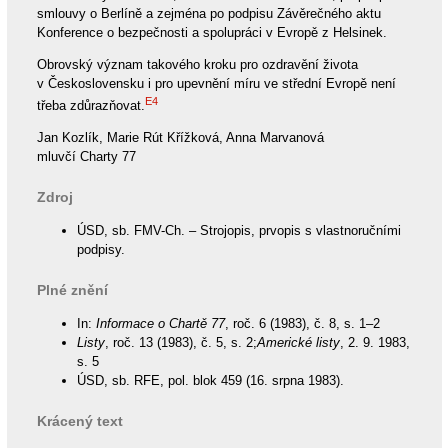
smlouvy o Berlíně a zejména po podpisu Závěrečného aktu
Konference o bezpečnosti a spolupráci v Evropě z Helsinek.
Obrovský význam takového kroku pro ozdravění života
v Československu i pro upevnění míru ve střední Evropě není
E4
třeba zdůrazňovat.
Jan Kozlík, Marie Rút Křížková, Anna Marvanová
mluvčí Charty 77
Zdroj
ÚSD, sb. FMV-Ch. – Strojopis, prvopis s vlastnoručními
podpisy.
Plné znění
In:
Informace o Chartě 77
, roč. 6 (1983), č. 8, s. 1–2
Listy
, roč. 13 (1983), č. 5, s. 2;
Americké listy
, 2. 9. 1983,
s. 5
ÚSD, sb. RFE, pol. blok 459 (16. srpna 1983).
Krácený text