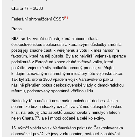
Charta 77 – 30/83
E1
Federální shromáždění ČSSR
Praha
Blíží se 15. výročí události, která hluboce otřásla
československou společností a která svými důsledky změnila
postoj její značné části k veřejnému životu i k mezinárodním
faktorům, které na něj působí. Byla to největší vojenská operace
podniknutá v Evropě od konce druhé světové války, která
použitím vojenské síly potlačila obrodný proces, směřující
k idejím uznávaným i samotnými iniciátory této vojenské akce.
Tak byl 21. srpna 1968 vpádem vojsk Varšavského paktu
násilně přerušen pokus československé vlády o demokratickou
reformu, podporovaný spontánně většinou lidu.
Následky této události nese naše společnost dodnes. Jejich
souhrn lze bez nadsázky označit za vážnou celospolečenskou
krizi, na řadu jejíchž aspektů upozorňovala v minulých letech
nejen Charta 77, ale i mnozí občané a celé kolektivy.
15. výročí vpádu vojsk Varšavského paktu do Československa
doprovázejí povážlivé jevy v ekonomice, rostoucí zaostávání