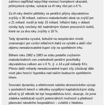
zatímco například nejrychleji rostoucí komplexní ukazatel,
průmyslová výroba, vykázal za
tři
roky růst jen o 6 %.
Za
tři
roky dnešní pětiletky se peněžní příjmy obyvatelstva
zvýšily o 36 miliard, zatímco maloobchodní obrat se zvýšil jen
o 21 miliard: rozdíl je tedy 15 miliard. Inflační tlaky v oblasti
výroby byly zesíleny též nadměrným růstem provozních úvěrů,
které se za dva roky zvýšily o 18 %.
Tedy dynamika vysoká, bohužel na nesprávném místě,
znamenající jen
vzrůst inflačních tlaků ve výrobě a další růst
objemu nerealizovatelné kupní síly na spotřebním trhu.
Během roku
1982 a 1983
se státu podařilo zvýšením
maloobchodních cen
znehodnotit
peněžní prostředky
obyvatelstva
celkem asi o 6 %, tj. o 14 a půl miliardy Kčs
.
Přesto další miliardy nerealizovatelné kupní síly zůstávají dále
viset jako hrozící hypotéka nad naším budoucím spotřebním
trhem.
Srovnání dynamiky a efektivnosti našeho ekonomického vývoje
v posledních letech s několika vyspělými kapitalistickými státy,
ačkoli ty již několik let trpí hospodářskou krizí, ukazuje, že jsme
zdaleka nedokázali využít potenciálních možností a předností
plánování národního hospodářství – zvláště z hlediska