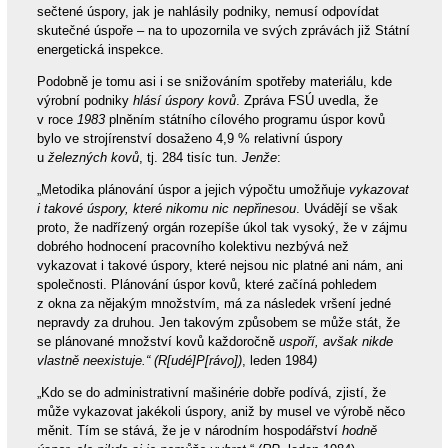
sečtené úspory, jak je nahlásily podniky, nemusí odpovídat
skutečné úspoře – na to upozornila ve svých zprávách již Státní
energetická inspekce.
Podobně je tomu asi i se snižováním spotřeby materiálu, kde
výrobní podniky
hlásí úspory kovů
. Zpráva FSÚ uvedla, že
v roce
1983
plněním státního cílového programu úspor kovů
bylo ve strojírenství dosaženo 4,9 % relativní úspory
u
železných kovů
, tj. 284 tisíc tun.
Jenže
:
„Metodika plánování úspor a jejich výpočtu umožňuje
vykazovat
i takové úspory, které nikomu nic nepřinesou
. Uvádějí se však
proto, že nadřízený orgán rozepíše úkol tak vysoký, že v zájmu
dobrého hodnocení pracovního kolektivu nezbývá než
vykazovat i takové úspory, které nejsou nic platné ani nám, ani
společnosti. Plánování úspor kovů, které začíná pohledem
z okna za nějakým množstvím, má za následek vršení jedné
nepravdy za druhou. Jen takovým způsobem se může stát, že
se plánované množství kovů každoročně
uspoří, avšak nikde
vlastně neexistuje.“ (R[udé]P[rávo])
, leden 1984
)
„Kdo se do administrativní mašinérie dobře podívá, zjistí, že
může vykazovat jakékoli úspory, aniž by musel ve výrobě něco
měnit. Tím se stává, že je v národním hospodářství
hodně