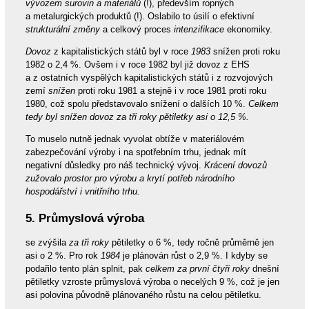
vývozem surovin a materiálů
(!), především ropných
a metalurgických produktů (!). Oslabilo to úsilí o efektivní
strukturální změny
a celkový proces
intenzifikace
ekonomiky.
Dovoz
z kapitalistických států byl v roce
1983
snížen proti roku
1982 o 2,4 %. Ovšem i v roce 1982 byl již dovoz z EHS
a z ostatních vyspělých kapitalistických států i z rozvojových
zemí
snížen
proti roku 1981 a stejně i v roce 1981 proti roku
1980, což spolu představovalo snížení o dalších 10 %.
Celkem
tedy byl snížen dovoz za tři roky pětiletky asi o 12,5 %.
To muselo nutně jednak vyvolat obtíže v materiálovém
zabezpečování výroby i na spotřebním trhu, jednak mít
negativní důsledky pro náš technický vývoj.
Krácení dovozů
zužovalo prostor pro výrobu a krytí potřeb národního
hospodářství i vnitřního trhu.
5. Průmyslová výroba
se zvýšila
za tři roky
pětiletky o 6 %, tedy ročně průměrně jen
asi o 2 %. Pro rok
1984
je plánován růst o 2,9 %. I kdyby se
podařilo tento plán splnit, pak
celkem za první čtyři roky
dnešní
pětiletky vzroste průmyslová výroba o necelých 9 %, což je jen
asi polovina původně plánovaného růstu na celou pětiletku.