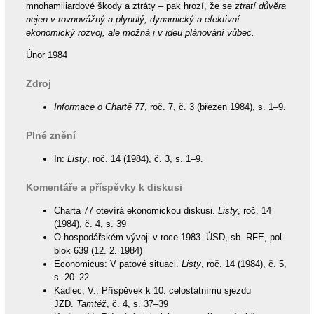
mnohamiliardové škody a ztráty – pak hrozí, že se
ztratí důvěra
nejen v rovnovážný a plynulý, dynamický a efektivní
ekonomický rozvoj, ale možná i v ideu plánování vůbec.
Únor 1984
Zdroj
Informace o Chartě 77
, roč. 7, č. 3 (březen 1984), s. 1–9.
Plné znění
In:
Listy
, roč. 14 (1984), č. 3, s. 1–9.
Komentáře a příspěvky k diskusi
Charta 77 otevírá ekonomickou diskusi.
Listy
, roč. 14
(1984), č. 4, s. 39
O hospodářském vývoji v roce 1983. ÚSD, sb. RFE, pol.
blok 639 (12. 2. 1984)
Economicus: V patové situaci.
Listy
, roč. 14 (1984), č. 5,
s. 20–22
Kadlec, V.: Příspěvek k 10. celostátnímu sjezdu
JZD.
Tamtéž
, č. 4, s. 37–39