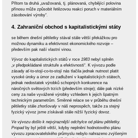
Přitom ta druhá „uvažovaná, tj. plánovaná, chybějící polovina
přínosu může způsobit řetězovou reakci poruch v materiálním
zásobování výroby“.
4. Zahraniční obchod s kapitalistickými státy
se během dnešní pětiletky stával stále větší překážkou pro
možnou dynamiku a efektivnost ekonomického rozvoje –
především pak naší vlastní vinou.
Vývoz
do kapitalistických států v roce
1983
nebyl splněn
„v předpokládané struktuře a efektivnosti“. K vývozu podle
zásady ať-to-stojí-co-to-stojí nás tlačila jednak nutnost platit
vysoké úroky a úmor ze zadlužení v kapitalistických státech,
jednak nedostatek výrobků schopných konkurence na
náročných světových trzích (především stroje); dále pak nízké
ceny za naše vyvážené výrobky vzhledem k jejich špatným
technickým parametrům. Směnné relace se v průběhu dnešní
pětiletky stále
zhoršovaly
v náš neprospěch, takže za stejný
fyzický vývoz jsme získávali stále nižší fyzický dovoz.
Ve vývozu došlo k nejvýraznější odchylce od plánu pětiletky.
Propad
by byl ještě větší, kdyby neplnění hodnotového plánu
vývozu zpracovatelského průmyslu nebylo nahrazeno
zvýšeným