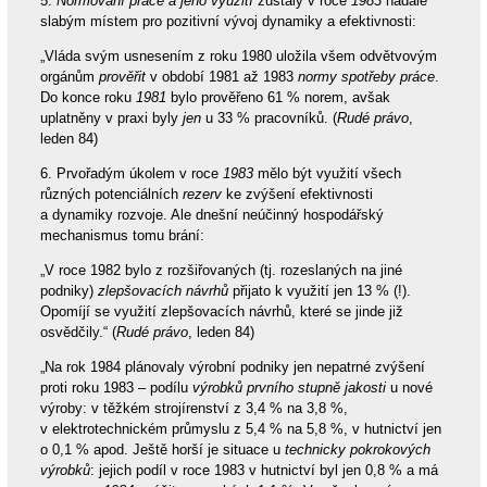
5.
Normování práce a jeho využití
zůstaly v roce
1983
nadále
slabým místem pro pozitivní vývoj dynamiky a efektivnosti:
„Vláda svým usnesením z roku 1980 uložila všem odvětvovým
orgánům
prověřit
v období 1981 až 1983
normy spotřeby práce
.
Do konce roku
1981
bylo prověřeno 61 % norem, avšak
uplatněny v praxi byly
jen
u 33 % pracovníků. (
Rudé právo
,
leden 84)
6. Prvořadým úkolem v roce
1983
mělo být využití všech
různých potenciálních
rezerv
ke zvýšení efektivnosti
a dynamiky rozvoje. Ale dnešní neúčinný hospodářský
mechanismus tomu brání:
„V roce 1982 bylo z rozšiřovaných (tj. rozeslaných na jiné
podniky)
zlepšovacích návrhů
přijato k využití jen 13 % (!).
Opomíjí se využití zlepšovacích návrhů, které se jinde již
osvědčily.“ (
Rudé právo
, leden 84)
„Na rok 1984 plánovaly výrobní podniky jen nepatrné zvýšení
proti roku 1983 – podílu
výrobků prvního stupně jakosti
u nové
výroby: v těžkém strojírenství z 3,4 % na 3,8 %,
v elektrotechnickém průmyslu z 5,4 % na 5,8 %, v hutnictví jen
o 0,1 % apod. Ještě horší je situace u
technicky pokrokových
výrobků
: jejich podíl v roce 1983 v hutnictví byl jen 0,8 % a má