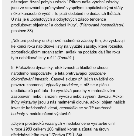
nástrojem řízení pohybu zásob.“ Přitom naše výrobní zásoby
jsou ve srovnání s průmyslově vyspělými kapitalistickými státy
několikanásobně vyšší. To platí obdobně i o dodacích lhůtách.
U nás je u „pohotových a odbytových zásob tendence
prodlužovat objednací a dodací lhůty“. (
Plánované hospodářství
,
prosinec 83)
„Některé podniky snižují své nadměrné zásoby tím, že vystavují
ke konci roku nabídkové listy na využité zásoby, které rozešlou
zprostředkujícím organizacím, avšak na počátku dalšího roku
tyto nabídkové listy ruší.“ (
Tamtéž.
)
8. Překážkou dynamiky, efektivnosti a hladkého chodu
národního hospodářství je léta přetrvávající
opožděné
dokončování investic
. Časové skluzy při jejich uvádění do
provozu znamenají
výpadky produkce
, s níž se v plánu
u odběratelů počítalo. To vyvolává poruchy v materiálovém
zásobování nebo i snížení vývozu nebo zvýšení dovozu. Ačkoli
lhůty výstavby jsou u nás nadměrně dlouhé, ačkoli objem našich
investic každoročně klesá,
nepodařilo se snížit umrtvené
hodnoty
v nedokončené výstavbě.
„Objem prostředků vázaných v nedokončené výstavbě činil
v roce
1983
celkem 166 miliard korun a zůstal na úrovni
předcházejícího roku.“ (Zpráva FSÚ, 84)