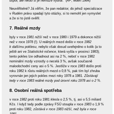
úspor, ale nikdo si je nemůže vybrat
.“ (
RP
, leden 1984)
Neuvěřitelné? Já věřím, že pan redaktor, do jehož specializace
v
Rudém právu
spadají tyto otázky, si to nemohl jen vymyslet
a že si to jistě ověřil.
7. Reálné mzdy
byly v roce
1981 nižší
než v roce 1980 i 1979 a dokonce nižší
než v roce 1978 (!). U reálných mezd došlo v roce
1982
k dalšímu poklesu
, nebylo však dosud uveřejněno o kolik (a to
ještě ani ve
Statistické ročence
, která vyšla v prosinci 1983);
tento pokles lze odhadnout asi na 2 %, neboť v roce 1982
nominální mzdy vzrostly o necelá 3 %, avšak současně
maloobchodní ceny asi o 5 %. Jestliže v roce
1983
došlo proti
roku 1982 k růstu reálných mezd o 0,8 %, pak tím byl zhruba
vyrovnán jen jejich pokles mezi roky 1978 a 1981.
Zůstávají
tedy v roce 1983 reálné mzdy pod úrovní roku 1978 asi o 2 %.
8. Osobní reálná spotřeba
v roce
1982
proti roku 1981
klesla
o 2,5 %, tj. asi o 5,5 miliard
Kčs. I když tedy podle zprávy FSÚ stoupla v roce
1983
o 1,9 %
proti roku 1982
, zůstává v roce 1983 nižší, než byla v roce
1981.