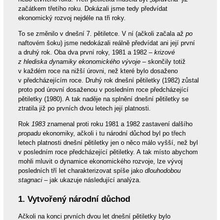
začátkem třetího roku. Dokázali jsme tedy předvídat
ekonomický rozvoj nejdéle na tři roky.
To se změnilo v dnešní 7. pětiletce. V ní (ačkoli začala až
po
naftovém šoku) jsme nedokázali reálně předvídat ani její první
a druhý rok. Oba dva první roky, 1981 a 1982 –
krizové
z hlediska dynamiky ekonomického vývoje
– skončily totiž
v každém roce na nižší úrovni, než které bylo dosaženo
v předcházejícím roce. Druhý rok dnešní pětiletky (1982) zůstal
proto pod úrovní dosaženou v posledním roce předcházející
pětiletky (1980). A tak naděje na splnění dnešní pětiletky se
ztratila již po prvních dvou letech její platnosti.
Rok
1983
znamenal proti roku 1981 a 1982 zastavení dalšího
propadu
ekonomiky, ačkoli i tu národní důchod byl po třech
letech platnosti dnešní pětiletky jen o něco málo vyšší, než byl
v posledním roce předcházející pětiletky. A tak místo abychom
mohli mluvit o dynamice ekonomického rozvoje, lze vývoj
posledních tří let charakterizovat spíše jako
dlouhodobou
stagnaci
– jak ukazuje následující analýza.
1. Vytvořený národní důchod
Ačkoli na konci prvních dvou let dnešní pětiletky bylo