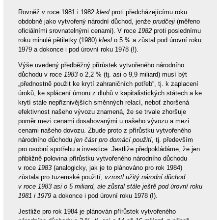
Rovněž v roce 1981 i 1982
klesl
proti předcházejícímu roku
obdobně jako vytvořený národní důchod, jenže
prudčeji
(měřeno
oficiálními srovnatelnými cenami). V roce
1982
proti poslednímu
roku minulé pětiletky (1980)
klesl
o 5 % a zůstal pod úrovní roku
1979 a dokonce i pod úrovní roku 1978 (!).
Výše uvedený předběžný přírůstek vytvořeného národního
důchodu v roce
1983
o 2,2 % (tj. asi o 9,9 miliard) musí být
„přednostně použit ke krytí zahraničních potřeb“, tj. k zaplacení
úroků, ke splácení úmoru z dluhů v kapitalistických státech a ke
krytí stále nepříznivějších směnných relací, neboť zhoršená
efektivnost našeho vývozu znamená, že se trvale zhoršuje
poměr mezi cenami dosahovanými u našeho vývozu a mezi
cenami našeho dovozu. Zbude proto z přírůstku vytvořeného
národního důchodu
jen část pro domácí použití
, tj. především
pro osobní spotřebu a investice. Jestliže předpokládáme, že jen
přibližně polovina přírůstku vytvořeného národního důchodu
v roce
1983
(analogicky, jak je to plánováno pro rok 1984)
zůstala pro tuzemské použití,
vzrostl užitý národní důchod
v roce 1983 asi o 5 miliard, ale zůstal stále ještě pod úrovní roku
1981 i 1979
a dokonce i pod úrovní roku 1978 (!).
Jestliže pro rok 1984 je plánován přírůstek vytvořeného