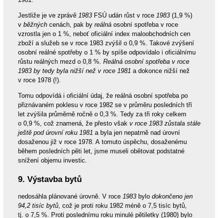
Jestliže je ve zprávě
1983
FSÚ udán růst v roce
1983
(1,9 %)
v
běžných
cenách, pak by
reálná
osobní spotřeba v roce
vzrostla jen o 1 %, neboť oficiální index maloobchodních cen
zboží a služeb se v roce 1983 zvýšil o 0,9 %. Takové zvýšení
osobní reálné spotřeby o 1 % by spíše odpovídalo i oficiálnímu
růstu reálných mezd o 0,8 %.
Reálná osobní spotřeba v roce
1983 by tedy byla nižší než v roce 1981
a dokonce nižší než
v roce 1978 (!).
Tomu odpovídá i oficiální údaj, že reálná osobní spotřeba po
přiznávaném poklesu v roce 1982 se v průměru posledních tří
let zvýšila průměrně ročně o 0,3 %. Tedy za tři roky celkem
o 0,9 %, což znamená, že přesto však
v roce 1983 zůstala stále
ještě pod úrovní roku 1981
a byla jen nepatrně nad úrovní
dosaženou již v roce 1978. A tomuto úspěchu, dosaženému
během posledních pěti let, jsme museli obětovat podstatné
snížení objemu investic.
9. Výstavba bytů
nedosáhla plánované úrovně. V roce
1983
bylo
dokončeno jen
94,2 tisíc bytů
, což je proti roku 1982 méně o 7,5 tisíc bytů,
tj. o 7,5 %. Proti poslednímu roku minulé pětiletky (1980) bylo