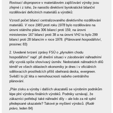
Rostoucí disproporce
v materiálovém zajišťování výroby jsou
zřejmé i z toho, že narostlo direktivní byrokratické bilanční
rozdělování deficitních materiálů a výrobků:
Vzrostl počet bilancí centralizovaného direktivního rozdělování
materiálů.
V roce 1983 proti roku 1978
bylo rozdělováno na
úrovni státního plánu 306 bilancí proti 159, na úrovni
ministerstev 167 bilancí proti 38 a na úrovni VHJ to bylo 299
bilancí proti 28 bilancím v roce 1978. (
Plánované hospodářství
,
prosinec 83)
2. Uvedené tvrzení zprávy FSÚ o „plynulém chodu
hospodářství“ např. při dnešní situaci v
zásobování náhradními
díly
vyvolá spíše shovívavý úsměv. Nedostatek náhradních dílů
téměř ve všech oblastech ekonomiky je dnes i v oficiálních
sdělovacích prostředcích příliš obehraná deska, evergreen.
Svědčí to již léta o nemohoucnosti našeho centrálního
plánování.
„Plán zisku a výroby i dalších ukazatelů se výrobním podnikům
lépe plní výrobou finálních výrobků. Podniky uznávají, že
zákazníci potřebují také náhradní díly – ale kdo za ně splní
předepsané ukazatele? Takové je myšlení výrobců. (
Rudé
právo
, leden 84)