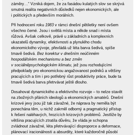
záměry…“ Vzniká dojem, že za fasádou kulatých slov se skrývá
smutná realita negativních důsledků nejen ekonomických, ale
i politických a především morálních.
Při hodnocení roku
1983
v rámci dnešní pětiletky není ovšem
všechno černé. Jsou i světlá místa a někde snad i místa
růžová. Avšak celkově, právě u základních a komplexních
ukazatelů dynamiky, efektivnosti a plynulého chodu
ekonomického vývoje, převládá už léta barva šedivá, spíše
tmavě šedivá.
Bez korektur v dnešním neúčinném
hospodářském mechanismu a bez změn
v sociálněpsychologickém klimatu
, jež jsou rozhodujícími
předpoklady pro ekonomickou angažovanost podniků a většiny
pracujících a tím i pro potřebný růst produktivity práce, bude ta
tmavě šedivá barva přetrvávat ještě dlouho.
Dosahovat dynamického a efektivního rozvoje – to nelze stavět
na zbožných přáních ideologů a ekonomických amatérů. Dnešní
krizové jevy jsou již tak závažné, že náprava by neměla být
ponechána těm, u nichž zakrněl odborný a pragmatický přístup
k řešení naléhavých, hrozících krizových problémů. Jestliže by
většina pracujících ztratila důvěru, že vláda je schopna
zvládnout závažné, léta přetrvávající disproporce a deformace,
plánovací iracionálnosti a absurdity, které každoročně působí