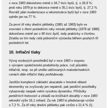
v roce
1983
dokončeno méně o 34,7 tisíc bytů, tj. o 26,9 %;
proti roku 1979 je to dokonce méně o 35,1 tisíc bytů, tj. 27,2 %.
Rovněž plán modernizace a rekonstrukce bytů byl v roce
1983
splněn jen na 77 %.
Za první
tři
roky dnešní pětiletky (1981 až 1983) bylo ve
srovnání s
třemi
posledními roky minulé pětiletky (1978 až 1980)
dokončeno
méně asi o 90 tisíc bytů
, tedy prakticky o čtvrtinu.
Ztratila se tím tedy celá jednoroční výstavba během pouhých tří
posledních let.
10. Inflační tlaky
Vývoj mzdových prostředků byl v roce
1983 v rozporu
s vývojem společenské produktivity práce
, což působilo
inflačně, resp. se při uměle udržovaných maloobchodních
cenách
dále inflační tlaky prohlubovaly.
Jestliže komplexní základní ukazatele v hmotné oblasti
ekonomiky se zvyšovaly jen nepatrně, pak peněžní prostředky
vykazovaly naopak velmi vysokou dynamiku.
Přírůstky
peněžních hotovostí a vkladů na knížkách dosáhly v roce 1983
rekordní výše
16,1 miliard. Za rok
1983
to představuje vzrůst
o 7,2 %. Za
tři
roky dnešní pětiletky pak vzrůst o 21,4 % (!),