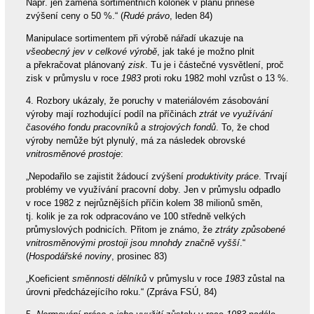
Např. jen záměna sortimentních kolonek v plánu přinese
zvýšení ceny o 50 %.“ (
Rudé právo
, leden 84)
Manipulace sortimentem při výrobě nářadí ukazuje na
všeobecný jev v celkové výrobě
, jak také je možno plnit
a překračovat plánovaný
zisk
. Tu je i částečné vysvětlení, proč
zisk v průmyslu v roce
1983
proti roku 1982 mohl vzrůst o 13 %.
4. Rozbory ukázaly, že poruchy v materiálovém zásobování
výroby mají rozhodující podíl na příčinách
ztrát ve využívání
časového fondu pracovníků a strojových fondů
. To, že chod
výroby nemůže být plynulý, má za následek obrovské
vnitrosměnové prostoje
:
„Nepodařilo se zajistit žádoucí zvýšení
produktivity práce
. Trvají
problémy ve využívání pracovní doby. Jen v průmyslu odpadlo
v roce 1982 z nejrůznějších příčin kolem 38 milionů směn,
tj. kolik je za rok odpracováno ve 100 středně velkých
průmyslových podnicích. Přitom je známo, že
ztráty způsobené
vnitrosměnovými prostoji jsou mnohdy značně vyšší
.“
(
Hospodářské noviny
, prosinec 83)
„Koeficient
směnnosti dělníků
v průmyslu v roce
1983
zůstal na
úrovni předcházejícího roku.“ (Zpráva FSÚ, 84)