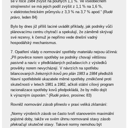
se v roce
1984
zvýšit na pouhých 1,1 %. Ve všeobecném
strojírenství se má jejich podíl zvýšit z 1,1 % na 1,6 %,
v elektrotechnickém průmyslu z 3,3 % na 3,7 % apod.“ (
Rudé
právo
, leden 84)
Bylo by dnes již příliš laciné uvádět příklady, jak podniky vůči
plánovacímu centru chytračí a spekulují, že záměrně skrývají
své rezervy, k čemuž je nepřímo vede dnešní vadný
hospodářský mechanismus.
7. Opatření vlády o
normování spotřeby materiálu
nejsou účinná:
„Při prověrce norem spotřeby se podniky chovají většinou
pasivně
a navíc v předkládaných požadavcích z výsledků
prověrky norem nevycházejí. V návrzích na spotřebu
bilancovaných
železných kovů pro plán 1983 a 1984
předložili
hlavní spotřebitelé ukazatele měrné spotřeby
změkčené
proti
skutečnosti v letech 1981 a 1982, ačkoli státní cílový program
racionalizace spotřeby kovů předpokládá, že by mělo dojít
k výrazným úsporám.“ (
Rudé právo
, prosinec 83)
Rovněž
normování zásob
přineslo v praxi veliká zklamání:
„Normy výrobních zásob se často tvoří stanovením maximální
pojistné doby, takže ve svém úhrnu normované stavy zásob
překračují skutečné stavy
. Takové normy nemohou být