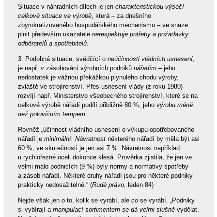
Situace v náhradních dílech je jen
charakteristickou výsečí
celkové situace ve výrobě
, která – za dnešního
zbyrokratizovaného hospodářského mechanismu – ve snaze
plnit především ukazatele
nerespektuje potřeby a požadavky
odběratelů a spotřebitelů
.
3. Podobná situace, svědčící o
neúčinnosti vládních usnesení
,
je např. v zásobování výrobních podniků
nářadím
– jeho
nedostatek je vážnou překážkou plynulého chodu výroby,
zvláště ve strojírenství. Přes usnesení vlády (z roku 1980)
rozvíjí např. Ministerstvo všeobecného strojírenství, které se na
celkové výrobě nářadí podílí přibližně 80 %, jeho
výrobu méně
než polovičním tempem.
Rovněž „účinnost vládního usnesení o výkupu opotřebovaného
nářadí je
minimální. Návratnost
některého nářadí by měla být asi
60 %, ve skutečnosti je jen asi 7 %. Návratnost například
u rychlořezné oceli dokonce klesá. Prověrka zjistila, že jen ve
velmi málo podnicích (9 %) byly normy a normativy spotřeby
a zásob nářadí. Některé druhy nářadí jsou pro některé podniky
prakticky nedosažitelné.“ (
Rudé právo
, leden 84)
Nejde však jen o to, kolik se vyrábí, ale
co
se vyrábí. „Podniky
si vybírají a
manipulací sortimentem se dá velmi slušně
vydělat.