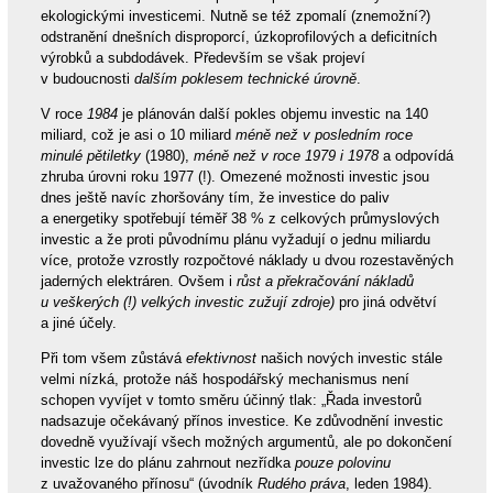
ekologickými investicemi. Nutně se též zpomalí (znemožní?)
odstranění dnešních disproporcí, úzkoprofilových a deficitních
výrobků a subdodávek. Především se však projeví
v budoucnosti
dalším poklesem technické úrovně
.
V roce
1984
je plánován další pokles objemu investic na 140
miliard, což je asi o 10 miliard
méně než v posledním roce
minulé pětiletky
(1980),
méně než v roce 1979 i 1978
a odpovídá
zhruba úrovni roku 1977 (!). Omezené možnosti investic jsou
dnes ještě navíc zhoršovány tím, že investice do paliv
a energetiky spotřebují téměř 38 % z celkových průmyslových
investic a že proti původnímu plánu vyžadují o jednu miliardu
více, protože vzrostly rozpočtové náklady u dvou rozestavěných
jaderných elektráren. Ovšem i
růst a překračování nákladů
u veškerých (!) velkých investic zužují zdroje)
pro jiná odvětví
a jiné účely.
Při tom všem zůstává
efektivnost
našich nových investic stále
velmi nízká, protože náš hospodářský mechanismus není
schopen vyvíjet v tomto směru účinný tlak: „Řada investorů
nadsazuje očekávaný přínos investice. Ke zdůvodnění investic
dovedně využívají všech možných argumentů, ale po dokončení
investic lze do plánu zahrnout nezřídka
pouze polovinu
z uvažovaného přínosu“ (úvodník
Rudého práva
, leden 1984).