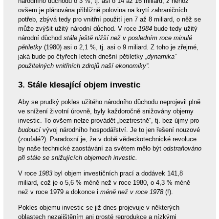
národního důchodu o 3 %, tj. asi o 14 až 16 miliard, z něhož
ovšem je plánována přibližně polovina na krytí zahraničních
potřeb, zbývá tedy pro vnitřní použití jen 7 až 8 miliard, o něž se
může zvýšit užitý národní důchod. V roce
1984
bude tedy užitý
národní důchod
stále ještě nižší než v posledním roce minulé
pětiletky
(1980) asi o 2,1 %, tj. asi o 9 miliard. Z toho je zřejmé,
jaká bude po čtyřech letech dnešní pětiletky „
dynamika“
použitelných vnitřních zdrojů naší ekonomiky“.
3. Stále klesající objem investic
Aby se prudký pokles užitého národního důchodu neprojevil plně
ve snížení životní úrovně, byly každoročně snižovány objemy
investic. To ovšem nelze provádět „beztrestně“, tj. bez újmy pro
budoucí
vývoj národního hospodářství. Je to jen řešení nouzové
(zoufalé?). Paradoxní je, že v době vědeckotechnické revoluce
by naše technické zaostávání za světem mělo být
odstraňováno
při stále se snižujících objemech investic.
V roce
1983
byl objem investičních prací a dodávek 141,8
miliard, což je o 5,6 % méně než v roce 1980, o 4,3 % méně
než v roce 1979 a dokonce i
méně než v roce 1978
(!).
Pokles objemu investic se již dnes projevuje v některých
oblastech nezajištěním ani prosté reprodukce a nízkými