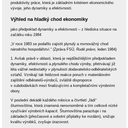
produktivity práce, která je základním kritériem ekonomického
vývoje, jeho dynamiky a efektivnosti.
Výhled na hladký chod ekonomiky
jako předpoklad dynamiky a efektivnosti – z hlediska situace na
začátku roku
1984
.
„V roce 1983 se podařilo zajistit plynulý a rovnovážný chod
národního hospodářství.“ (Zpráva FSÚ,
Rudé právo
, leden 1984)
1. Avšak právě v oblasti, která je nejdůležitějším předpokladem
dynamiky, efektivnosti a
plynulého chodu
výroby, přetrvávají již
léta
vážné nedostatky v plynulosti dodavatelsko-odběratelských
vztahů.
Vznikají tak řetězové reakce poruch v materiálovém
zajištění odběratelů-výrobců, zvláště disproporce
v subdodávkách mezi finalizujícími a kompletačními výrobními
obory.
V poslední dekádě každého měsíce a čtvrtletí „řádí“
šturmovština
, která znamená nerovnoměrné a tím celkově
nízké
využívání výrobních kapacit.
Šturmovština parazituje i na
základech (přesčasové a sobotní příplatky ke mzdám), snižuje
kvalitu výrobků, zvyšuje úrazovost.