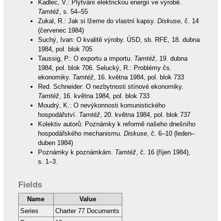
Kadlec, V.: Plýtvání elektrickou energií ve výrobě.
Tamtéž
, s. 54–55
Zukal, R.: Jak si lžeme do vlastní kapsy.
Diskuse
, č. 14
(červenec 1984)
Suchý, Ivan: O kvalitě výroby. ÚSD, sb. RFE, 18. dubna
1984, pol. blok 705
Taussig, P.: O exportu a importu.
Tamtéž
, 19. dubna
1984, pol. blok 706. Selucký, R.: Problémy čs.
ekonomiky.
Tamtéž
, 16. května 1984, pol. blok 733
Red. Schneider: O nezbytnosti stínové ekonomiky.
Tamtéž
, 16. května 1984, pol. blok 733
Moudrý, K.: O nevýkonnosti komunistického
hospodářství.
Tamtéž
, 20. května 1984, pol. blok 737
Kolektiv autorů: Poznámky k reformě našeho dnešního
hospodářského mechanismu.
Diskuse
, č. 6–10 (leden–
duben 1984)
Poznámky k poznámkám.
Tamtéž
, č. 16 (říjen 1984),
s. 1–3.
Fields
Name
Value
Series
Charter 77 Documents