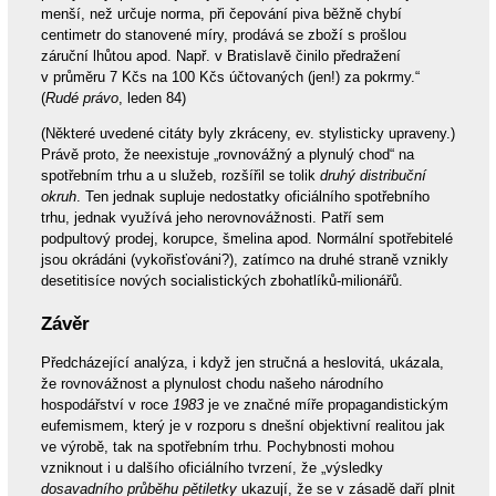
menší, než určuje norma, při čepování piva běžně chybí
centimetr do stanovené míry, prodává se zboží s prošlou
záruční lhůtou apod. Např. v Bratislavě činilo předražení
v průměru 7 Kčs na 100 Kčs účtovaných (jen!) za pokrmy.“
(
Rudé právo
, leden 84)
(Některé uvedené citáty byly zkráceny, ev. stylisticky upraveny.)
Právě proto, že neexistuje „rovnovážný a plynulý chod“ na
spotřebním trhu a u služeb, rozšířil se tolik
druhý distribuční
okruh
. Ten jednak supluje nedostatky oficiálního spotřebního
trhu, jednak využívá jeho nerovnovážnosti. Patří sem
podpultový prodej, korupce, šmelina apod. Normální spotřebitelé
jsou okrádáni (vykořisťováni?), zatímco na druhé straně vznikly
desetitisíce nových socialistických zbohatlíků-milionářů.
Závěr
Předcházející analýza, i když jen stručná a heslovitá, ukázala,
že rovnovážnost a plynulost chodu našeho národního
hospodářství v roce
1983
je ve značné míře propagandistickým
eufemismem, který je v rozporu s dnešní objektivní realitou jak
ve výrobě, tak na spotřebním trhu. Pochybnosti mohou
vzniknout i u dalšího oficiálního tvrzení, že „výsledky
dosavadního průběhu pětiletky
ukazují, že se v zásadě daří plnit