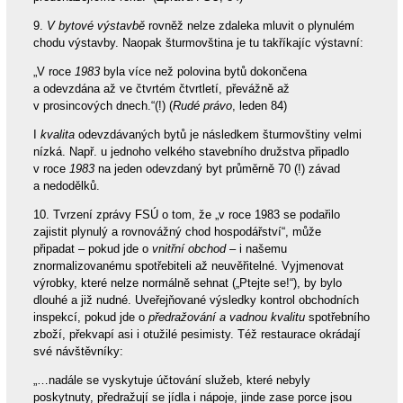
9.
V bytové výstavbě
rovněž nelze zdaleka mluvit o plynulém
chodu výstavby. Naopak šturmovština je tu takříkajíc výstavní:
„V roce
1983
byla více než polovina bytů dokončena
a odevzdána až ve čtvrtém čtvrtletí, převážně až
v prosincových dnech.“(!) (
Rudé právo
, leden 84)
I
kvalita
odevzdávaných bytů je následkem šturmovštiny velmi
nízká. Např. u jednoho velkého stavebního družstva připadlo
v roce
1983
na jeden odevzdaný byt průměrně 70 (!) závad
a nedodělků.
10. Tvrzení zprávy FSÚ o tom, že „v roce 1983 se podařilo
zajistit plynulý a rovnovážný chod hospodářství“, může
připadat – pokud jde o
vnitřní obchod
– i našemu
znormalizovanému spotřebiteli až neuvěřitelné. Vyjmenovat
výrobky, které nelze normálně sehnat („Ptejte se!“), by bylo
dlouhé a již nudné. Uveřejňované výsledky kontrol obchodních
inspekcí, pokud jde o
předražování a vadnou kvalitu
spotřebního
zboží, překvapí asi i otužilé pesimisty. Též restaurace okrádají
své návštěvníky:
„…nadále se vyskytuje účtování služeb, které nebyly
poskytnuty, předražují se jídla i nápoje, jinde zase porce jsou