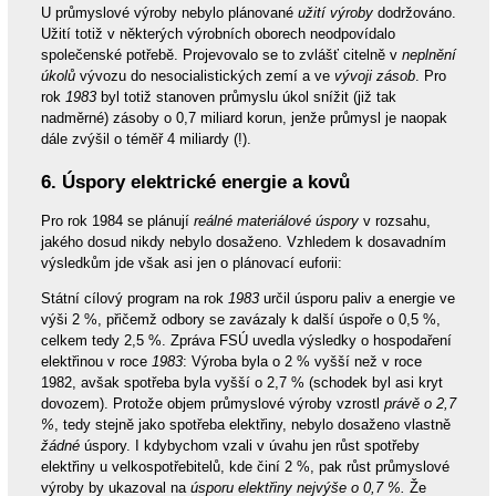
U průmyslové výroby nebylo plánované
užití výroby
dodržováno.
Užití totiž v některých výrobních oborech neodpovídalo
společenské potřebě. Projevovalo se to zvlášť citelně v
neplnění
úkolů
vývozu do nesocialistických zemí a ve
vývoji zásob
. Pro
rok
1983
byl totiž stanoven průmyslu úkol snížit (již tak
nadměrné) zásoby o 0,7 miliard korun, jenže průmysl je naopak
dále zvýšil o téměř 4 miliardy (!).
6. Úspory elektrické energie a kovů
Pro rok 1984 se plánují
reálné materiálové úspory
v rozsahu,
jakého dosud nikdy nebylo dosaženo. Vzhledem k dosavadním
výsledkům jde však asi jen o plánovací euforii:
Státní cílový program na rok
1983
určil úsporu paliv a energie ve
výši 2 %, přičemž odbory se zavázaly k další úspoře o 0,5 %,
celkem tedy 2,5 %. Zpráva FSÚ uvedla výsledky o hospodaření
elektřinou v roce
1983
: Výroba byla o 2 % vyšší než v roce
1982, avšak spotřeba byla vyšší o 2,7 % (schodek byl asi kryt
dovozem). Protože objem průmyslové výroby vzrostl
právě o 2,7
%
, tedy stejně jako spotřeba elektřiny, nebylo dosaženo vlastně
žádné
úspory. I kdybychom vzali v úvahu jen růst spotřeby
elektřiny u velkospotřebitelů, kde činí 2 %, pak růst průmyslové
výroby by ukazoval na
úsporu elektřiny nejvýše o 0,7 %.
Že