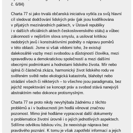
č. 6/84)
Charta 77 si jako trvalá občanská iniciativa vytkla za svůj hlavní
cíl sledovat dodržování lidských práv (jak jsou kodifikována
v přijatých mezinárodních paktech, v Ústavě republiky
i v dalších oficiálních aktech československého státu) a vůbec
zákonnosti v nejširším slova smyslu, a usilovat kritikou
nedobrých jevů i konstruktivními podněty o nápravu poměrů
v této oblasti. Jsme si však vědomi toho, že existují
dalekosáhlé vazby mezi svobodou a důstojností člověka, mezi
spravedlivou a demokratickou společností a mezi dalšími
obecnými podmínkami a hodnotami lidského života. Mír nebo
úplná či částečná zkáza, harmonický život lidského rodu ve
svěřeném světě nebo ekologická katastrofa, blahobyt nebo
strádání všech či některých – to všechno jsou paradigmata, bez
jejichž respektování se koncept práv a svobod stává nanejvýš
abstraktním nebo dokonce protismyslným.
Charta 77 se proto nikdy nevyhýbala žádnému z těchto
problémů a i v budoucnosti jim hodlá věnovat značnou
pozornost. Mimo jiné hodláme vypracovat další dokumenty
o problematice životní úrovně i o jejích jednotlivých aspektech.
Sdílíme odvěkou lidskou víru, že neexistuje náprava bez
pravdivého poznání. K tomu je však zapotřebí informací a jejich