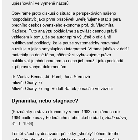
upřesňování ve výměně názorů.
Otevíráme proto diskusi o situaci a perspektivách našeho
hospodářství: jako první příspěvek uveřejňujeme stať z pera
předního československého ekonoma prof. dr. Vladimíra
Kadlece. Tuto analýzu pokládáme za zvlášť cennou právě
vzhledem k tomu, že se autor opírá výlučně o oficiálně
publikované podklady, že je pouze systematicky porovnává
a usiluje o jejich smysluplnou interpretaci. Vítáme jakékoliv další
materiály na dané téma, přičemž si vyhrazujeme právo
publikovat je obdobnou formou nebo jich použít jako podkladů
k připravovaným dokumentům.
dr. Václav Benda, Jiří Ruml, Jana Sternová
mluvčí Charty 77
Mluvčí Charty 77 ing. Rudolf Battěk je nadále ve vězení.
Dynamika, nebo stagnace?
(Poznámky o stavu ekonomiky v roce 1983 a o plánu na rok
1984 podle zprávy Federálního statistického úřadu,
Rudé právo
,
31. 1. 1984)
Téměř všechny dosavadní pětiletky „shořely“ během třetího
nebo čtvrtého roku. Třetí pětiletka musela být „upravena“ již