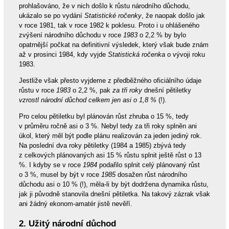
prohlašováno, že v nich došlo k růstu národního důchodu,
ukázalo se po vydání
Statistické ročenky
, že naopak došlo jak
v roce 1981, tak v roce 1982 k poklesu. Proto i u ohlášeného
zvýšení národního důchodu v roce
1983
o 2,2 % by bylo
opatrnější počkat na definitivní výsledek, který však bude znám
až v prosinci 1984, kdy vyjde
Statistická ročenka
o vývoji roku
1983.
Jestliže však přesto vyjdeme z předběžného oficiálního údaje
růstu v roce
1983
o 2,2 %, pak
za tři roky
dnešní pětiletky
vzrostl národní důchod celkem jen asi o 1,8 %
(!).
Pro celou pětiletku byl plánován růst zhruba o 15 %, tedy
v průměru ročně asi o 3 %. Nebyl tedy za tři roky splněn ani
úkol, který měl být podle plánu realizován za jeden jediný rok.
Na poslední dva roky pětiletky (1984 a 1985) zbývá tedy
z celkových plánovaných asi 15 % růstu splnit ještě růst o 13
%. I kdyby se v roce
1984
podařilo splnit celý plánovaný růst
o 3 %, musel by být v roce
1985
dosažen růst národního
důchodu asi o 10 % (!), měla-li by být dodržena dynamika růstu,
jak ji původně stanovila dnešní pětiletka. Na takový zázrak však
ani žádný ekonom-amatér jistě nevěří.
2. Užitý národní důchod