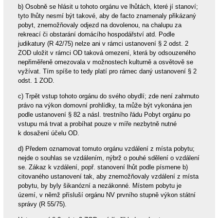
b) Osobně se hlásit u tohoto orgánu ve lhůtách, které jí stanoví;
tyto lhůty nesmí být takové, aby de facto znamenaly přikázaný
pobyt, znemožňovaly odjezd na dovolenou, na chalupu za
rekreací či obstarání domácího hospodářství atd. Podle
judikatury (R 42/75) nelze ani v rámci ustanovení § 2 odst. 2
ZOD uložit v rámci OD taková omezení, která by odsouzeného
nepřiměřeně omezovala v možnostech kulturně a osvětově se
vyžívat. Tím spíše to tedy platí pro rámec daný ustanovení § 2
odst. 1 ZOD.
c) Trpět vstup tohoto orgánu do svého obydlí; zde není zahrnuto
právo na výkon domovní prohlídky, ta může být vykonána jen
podle ustanovení § 82 a násl. trestního řádu Pobyt orgánu po
vstupu má trvat a probíhat pouze v míře nezbytně nutné
k dosažení účelu OD.
d) Předem oznamovat tomuto orgánu vzdálení z místa pobytu;
nejde o souhlas se vzdálením, nýbrž o pouhé sdělení o vzdálení
se. Zákaz k vzdálení, popř. stanovení lhůt podle písmene b)
citovaného ustanovení tak, aby znemožňovaly vzdálení z místa
pobytu, by byly šikanózní a nezákonné. Místem pobytu je
území, v němž přísluší orgánu NV prvního stupně výkon státní
správy (R 55/75).