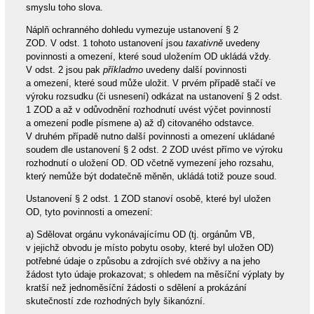
smyslu toho slova.
Náplň ochranného dohledu vymezuje ustanovení § 2
ZOD. V odst. 1 tohoto ustanovení jsou
taxativně
uvedeny
povinnosti a omezení, které soud uložením OD ukládá vždy.
V odst. 2 jsou pak
příkladmo
uvedeny další povinnosti
a omezení, které soud může uložit. V prvém případě stačí ve
výroku rozsudku (či usnesení) odkázat na ustanovení § 2 odst.
1 ZOD a až v odůvodnění rozhodnutí uvést výčet povinností
a omezení podle písmene a) až d) citovaného odstavce.
V druhém případě nutno další povinnosti a omezení ukládané
soudem dle ustanovení § 2 odst. 2 ZOD uvést přímo ve výroku
rozhodnutí o uložení OD. OD včetně vymezení jeho rozsahu,
který nemůže být dodatečně měněn, ukládá totiž pouze soud.
Ustanovení § 2 odst. 1 ZOD stanoví osobě, které byl uložen
OD, tyto povinnosti a omezení:
a) Sdělovat orgánu vykonávajícímu OD (tj. orgánům VB,
v jejichž obvodu je místo pobytu osoby, které byl uložen OD)
potřebné údaje o způsobu a zdrojích své obživy a na jeho
žádost tyto údaje prokazovat; s ohledem na měsíční výplaty by
kratší než jednoměsíční žádosti o sdělení a prokázání
skutečností zde rozhodných byly šikanózní.