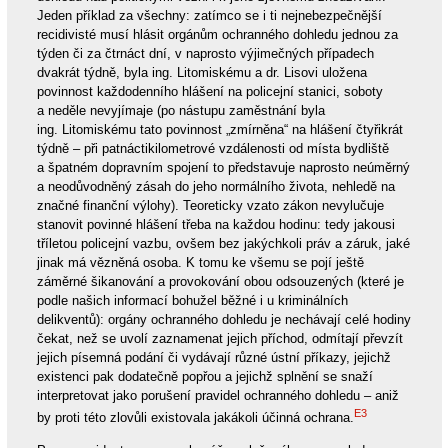
Jeden příklad za všechny: zatímco se i ti nejnebezpečnější
recidivisté musí hlásit orgánům ochranného dohledu jednou za
týden či za čtrnáct dní, v naprosto výjimečných případech
dvakrát týdně, byla ing. Litomiskému a dr. Lisovi uložena
povinnost každodenního hlášení na policejní stanici, soboty
a neděle nevyjímaje (po nástupu zaměstnání byla
ing. Litomiskému tato povinnost „zmírněna“ na hlášení čtyřikrát
týdně – při patnáctikilometrové vzdálenosti od místa bydliště
a špatném dopravním spojení to představuje naprosto neúměrný
a neodůvodněný zásah do jeho normálního života, nehledě na
značné finanční výlohy). Teoreticky vzato zákon nevylučuje
stanovit povinné hlášení třeba na každou hodinu: tedy jakousi
tříletou policejní vazbu, ovšem bez jakýchkoli práv a záruk, jaké
jinak má vězněná osoba. K tomu ke všemu se pojí ještě
záměrné šikanování a provokování obou odsouzených (které je
podle našich informací bohužel běžné i u kriminálních
delikventů): orgány ochranného dohledu je nechávají celé hodiny
čekat, než se uvolí zaznamenat jejich příchod, odmítají převzít
jejich písemná podání či vydávají různé ústní příkazy, jejichž
existenci pak dodatečně popřou a jejichž splnění se snaží
interpretovat jako porušení pravidel ochranného dohledu – aniž
E3
by proti této zlovůli existovala jakákoli účinná ochrana.