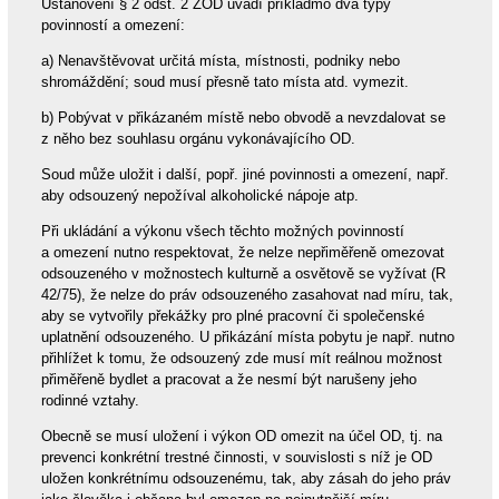
Ustanovení § 2 odst. 2 ZOD uvádí příkladmo dva typy
povinností a omezení:
a) Nenavštěvovat určitá místa, místnosti, podniky nebo
shromáždění; soud musí přesně tato místa atd. vymezit.
b) Pobývat v přikázaném místě nebo obvodě a nevzdalovat se
z něho bez souhlasu orgánu vykonávajícího OD.
Soud může uložit i další, popř. jiné povinnosti a omezení, např.
aby odsouzený nepožíval alkoholické nápoje atp.
Při ukládání a výkonu všech těchto možných povinností
a omezení nutno respektovat, že nelze nepřiměřeně omezovat
odsouzeného v možnostech kulturně a osvětově se vyžívat (R
42/75), že nelze do práv odsouzeného zasahovat nad míru, tak,
aby se vytvořily překážky pro plné pracovní či společenské
uplatnění odsouzeného. U přikázání místa pobytu je např. nutno
přihlížet k tomu, že odsouzený zde musí mít reálnou možnost
přiměřeně bydlet a pracovat a že nesmí být narušeny jeho
rodinné vztahy.
Obecně se musí uložení i výkon OD omezit na účel OD, tj. na
prevenci konkrétní trestné činnosti, v souvislosti s níž je OD
uložen konkrétnímu odsouzenému, tak, aby zásah do jeho práv