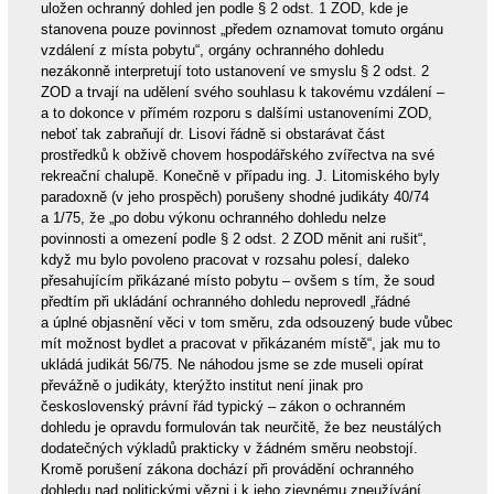
uložen ochranný dohled jen podle § 2 odst. 1 ZOD, kde je
stanovena pouze povinnost „předem oznamovat tomuto orgánu
vzdálení z místa pobytu“, orgány ochranného dohledu
nezákonně interpretují toto ustanovení ve smyslu § 2 odst. 2
ZOD a trvají na udělení svého souhlasu k takovému vzdálení –
a to dokonce v přímém rozporu s dalšími ustanoveními ZOD,
neboť tak zabraňují dr. Lisovi řádně si obstarávat část
prostředků k obživě chovem hospodářského zvířectva na své
rekreační chalupě. Konečně v případu ing. J. Litomiského byly
paradoxně (v jeho prospěch) porušeny shodné judikáty 40/74
a 1/75, že „po dobu výkonu ochranného dohledu nelze
povinnosti a omezení podle § 2 odst. 2 ZOD měnit ani rušit“,
když mu bylo povoleno pracovat v rozsahu polesí, daleko
přesahujícím přikázané místo pobytu – ovšem s tím, že soud
předtím při ukládání ochranného dohledu neprovedl „řádné
a úplné objasnění věci v tom směru, zda odsouzený bude vůbec
mít možnost bydlet a pracovat v přikázaném místě“, jak mu to
ukládá judikát 56/75. Ne náhodou jsme se zde museli opírat
převážně o judikáty, kterýžto institut není jinak pro
československý právní řád typický – zákon o ochranném
dohledu je opravdu formulován tak neurčitě, že bez neustálých
dodatečných výkladů prakticky v žádném směru neobstojí.
Kromě porušení zákona dochází při provádění ochranného
dohledu nad politickými vězni i k jeho zjevnému zneužívání.