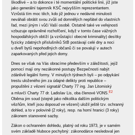
škodlivé – a to dokonce i té momentální politické linii, jíž jste
jako generální tajemník KSČ nejvyšším reprezentantem.
Vzrůstá tím moc těch, kdo již jednou v nedávné minulosti
neváhali obrátit svou zvůli od domnělých nepřátel do vlastních
řad, mezi jiným i vůči Vaší osobě. Ostatně také ve veřejnosti
vzbuzuje oprávněné rozhořčení, když v tomto čase vážných
hospodářských obtíží (a vzrůstající obecné kriminality) desítky
fyzicky zdatných příslušníků StB postávají celé dny a noci
u dveří bytů nepohodlných občanů či se povalují v autech
zaparkovaných před jejich domy.
Dnes se však na Vás obracíme především v záležitosti, jejíž
pomocí mají ony nezákonné postupy Bezpečnosti nabýt
zdánlivě legální formy. V minulých týdnech byli – po odpykání
trestu uloženého jim za údajné delikty proti republice –
propuštěni z vězení signatář Charty 77 ing. Jan Litomiský
E2
a mluvčí Charty 77 dr. Ladislav Lis, oba členové VONS.
Oběma jim soud (stejně jako několika dalším politickým
vězňům, kteří jsou doposud ve vězení) uložil ještě tzv. ochranný
dohled, a to v polovině (2 roky), resp. na horní hranici (3 roky)
zákonem stanovené sazby.
Zákon o ochranném dohledu, platný od roku 1973, je v samém
svém základě hluboce pochybný: zákonodárce nesledoval jen