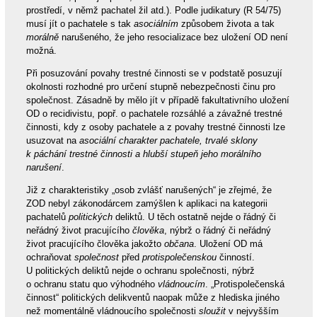
prostředí, v němž pachatel žil atd.). Podle judikatury (R 54/75)
musí jít o pachatele s tak
asociálním
způsobem života a tak
morálně
narušeného, že jeho resocializace bez uložení OD není
možná.
Při posuzování povahy trestné činnosti se v podstatě posuzují
okolnosti rozhodné pro určení stupně nebezpečnosti činu pro
společnost. Zásadně by mělo jít v případě fakultativního uložení
OD o recidivistu, popř. o pachatele rozsáhlé a závažné trestné
činnosti, kdy z osoby pachatele a z povahy trestné činnosti lze
usuzovat na
asociální charakter pachatele, trvalé sklony
k páchání trestné činnosti a hlubší stupeň jeho morálního
narušení
.
Již z charakteristiky „osob zvlášť narušených“ je zřejmé, že
ZOD nebyl zákonodárcem zamýšlen k aplikaci na kategorii
pachatelů
politických
deliktů. U těch ostatně nejde o řádný či
neřádný život pracujícího
člověka
, nýbrž o řádný či neřádný
život pracujícího člověka jakožto
občana
. Uložení OD má
ochraňovat
společnost
před
protispolečenskou
činností.
U politických deliktů nejde o ochranu společnosti, nýbrž
o ochranu statu quo výhodného
vládnoucím
. „Protispolečenská
činnost“ politických delikventů naopak může z hlediska jiného
než momentálně vládnoucího společnosti
sloužit
v nejvyšším