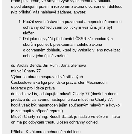
Pane prezidente, ve smyslu výše vyloženého a v souladu
s podrobnějším právním rozborem zákona o ochranném dohledu
(viz příloha) Vás naléhavě žádáme, abyste:
Použil svých ústavních pravomocí a neprodleně prominul
ochranný dohled všem politickým vězňům, jimž byl
uložen.
Dal jako nejvyšší představitel ČSSR zákonodárným
sborům podnět k přezkoumání celého zákona
o ochranném dohledu, které by vyústilo v jeho novelizaci
nebo v jeho úplné zrušení.
dr. Václav Benda, Jiří Ruml, Jana Sternová
mluvčí Charty 77
Výbor na obranu nespravedlivě stíhaných
Československá liga pro lidská práva, člen Mezinárodní
federace pro lidská práva
dr. Ladislav Lis, odstupující mluvčí Charty 77 (dnešním dnem
předává dr. Lis svému nástupci funkci mluvčího Charty 77,
hodlá však být nápomocen jejím současným mluvčím a kdykoli
je zastoupit v případě represí)
Mluvčí Charty 77 ing. Rudolf Battěk je nadále ve vězení – také
on má po odpykání trestu uložen ochranný dohled.
Příloha: K zákonu o ochranném dohledu