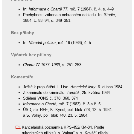
In:
Informace o Chartě 77
, roč. 7 (1984), č. 4, s. 4–9
Pochybnost zákona o ochranném dohledu. In:
Studie
,
1984, č. 93–94, s. 349–351.
Bez přílohy
In:
Národní politika
, roč. 16 (1984), č. 5.
Výňatek bez přílohy
Charta 77 1977–1989
, s. 251–253.
Komentáře
Ještě k propuštění L. Lise.
Americké listy
, 6. dubna 1984
Z kriminálu do kriminálu.
Tamtéž
, 25. května 1984
Sdělení VONS č. 378, 360, 374
Informace o Chartě
, roč. 7 (1983), č. 3 a č. 5
ÚSD, sb. RFE, K. Kyncl, pol. blok 728, 12. 5. 1984
a S. Volný, pol. blok 740, 23. 5. 1984.
E1.
Kancelářská poznámka KPS-452/KM-84. Podle
rukopisných přípisů „s. Vajnar“ a „s. Kováč“ předal