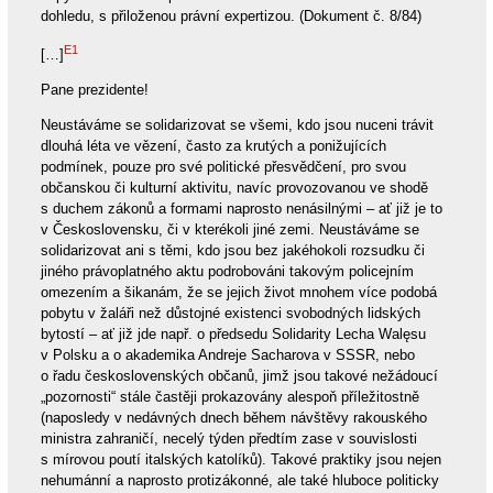
dohledu, s přiloženou právní expertizou. (Dokument č. 8/84)
E1
[…]
Pane prezidente!
Neustáváme se solidarizovat se všemi, kdo jsou nuceni trávit
dlouhá léta ve vězení, často za krutých a ponižujících
podmínek, pouze pro své politické přesvědčení, pro svou
občanskou či kulturní aktivitu, navíc provozovanou ve shodě
s duchem zákonů a formami naprosto nenásilnými – ať již je to
v Československu, či v kterékoli jiné zemi. Neustáváme se
solidarizovat ani s těmi, kdo jsou bez jakéhokoli rozsudku či
jiného právoplatného aktu podrobováni takovým policejním
omezením a šikanám, že se jejich život mnohem více podobá
pobytu v žaláři než důstojné existenci svobodných lidských
bytostí – ať již jde např. o předsedu Solidarity Lecha Walęsu
v Polsku a o akademika Andreje Sacharova v SSSR, nebo
o řadu československých občanů, jimž jsou takové nežádoucí
„pozornosti“ stále častěji prokazovány alespoň příležitostně
(naposledy v nedávných dnech během návštěvy rakouského
ministra zahraničí, necelý týden předtím zase v souvislosti
s mírovou poutí italských katolíků). Takové praktiky jsou nejen
nehumánní a naprosto protizákonné, ale také hluboce politicky