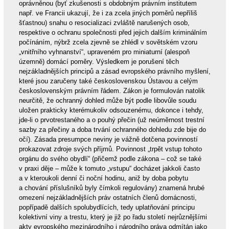
oprávněnou (byť zkušenosti s obdobným právním institutem
např. ve Francii ukazují, že i za zcela jiných poměrů nepříliš
šťastnou) snahu o resocializaci zvláště narušených osob,
respektive o ochranu společnosti před jejich dalším kriminálním
počínáním, nýbrž zcela zjevně se zhlédl v sovětském vzoru
„vnitřního vyhnanství“, upraveném pro miniaturní (alespoň
územně) domácí poměry. Výsledkem je porušení těch
nejzákladnějších principů a zásad evropského právního myšlení,
které jsou zaručeny také československou Ústavou a celým
československým právním řádem. Zákon je formulován natolik
neurčitě, že ochranný dohled může být podle libovůle soudu
uložen prakticky kterémukoliv odsouzenému, dokonce i tehdy,
jde-li o prvotrestaného a o pouhý přečin (už neúměrnost trestní
sazby za přečiny a doba trvání ochranného dohledu zde bije do
očí). Zásada presumpce neviny je vážně dotčena povinností
prokazovat zdroje svých příjmů. Povinnost „trpět vstup tohoto
orgánu do svého obydlí“ (přičemž podle zákona – což se také
v praxi děje – může k tomuto „vstupu“ docházet jakkoli často
a v kteroukoli denní či noční hodinu, aniž by doba pobytu
a chování příslušníků byly čímkoli regulovány) znamená hrubé
omezení nejzákladnějších práv ostatních členů domácnosti,
popřípadě dalších spolubydlících, tedy uplatňování principu
kolektivní viny a trestu, který je již po řadu století nejrůznějšími
akty evropského mezinárodního i národního práva odmítán jako