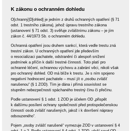
K zákonu o ochranném dohledu
O[chranný]D[ohled] je jedním z druhů ochranných opatření (§ 71
odst. 1 trestního zákona), jehož úpravu trestního zákona
(ustanovení § 71 odst. 3) svěřuje zvláštnímu zákonu – je jím
zákon č. 44/1973 Sb. o ochranném dohledu.
Ochranná opatření jsou druhem sankcí, která vedle trestu zná
trestní zákon. U ochranných opatření jde především
o resocializaci pachatele, odstranění či alespoň snížení
podmínek a příčin k další trestné činnosti. Toto platí pro
ochranné léčení, ochrannou výchovu a zabrání věci, nikoli však
pro ochranný dohled. OD má blíže k trestu. Je s ním spojeno
negativní hodnocení pachatele – musí jít o „osobu zvlášť
narušenou“ (§ 1 ZOD). Tím je dána i přímá souvislost se
stupněm nebezpečnosti spáchaného trestný činu či přečinu.
Podle ustanovení § 1 odst. 1 ZOD je účelem OD „přispět
k dalšímu posílení ochrany společnosti před protispolečenskou
činností osob zvlášť narušených, jakož i k dovršení nápravy
odsouzeného“.
Pojem „osoby zvlášť narušené“ vymezuje ZOD v ustanovení § 4
odst. 1 a 2. Podle ustanovení § 4 odst. 1 ZOD „
uloží
soud OD