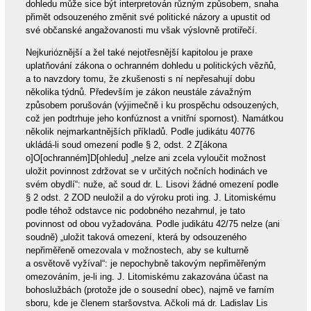
dohledu může sice být interpretován různým způsobem, snaha
přimět odsouzeného změnit své politické názory a upustit od
své občanské angažovanosti mu však výslovně protiřečí.
Nejkurióznější a žel také nejotřesnější kapitolou je praxe
uplatňování zákona o ochranném dohledu u politických vězňů,
a to navzdory tomu, že zkušenosti s ní nepřesahují dobu
několika týdnů. Především je zákon neustále závažným
způsobem porušován (výjimečně i ku prospěchu odsouzených,
což jen podtrhuje jeho konfúznost a vnitřní spornost). Namátkou
několik nejmarkantnějších příkladů. Podle judikátu 40776
ukládá-li soud omezení podle § 2, odst. 2 Z[ákona
o]O[ochranném]D[ohledu] „nelze ani zcela vyloučit možnost
uložit povinnost zdržovat se v určitých nočních hodinách ve
svém obydlí“: nuže, ač soud dr. L. Lisovi žádné omezení podle
§ 2 odst. 2 ZOD neuložil a do výroku proti ing. J. Litomiskému
podle téhož odstavce nic podobného nezahrnul, je tato
povinnost od obou vyžadována. Podle judikátu 42/75 nelze (ani
soudně) „uložit taková omezení, která by odsouzeného
nepřiměřeně omezovala v možnostech, aby se kulturně
a osvětově vyžíval“: je nepochybně takovým nepřiměřeným
omezováním, je-li ing. J. Litomiskému zakazována účast na
bohoslužbách (protože jde o sousední obec), najmě ve farním
sboru, kde je členem staršovstva. Ačkoli má dr. Ladislav Lis