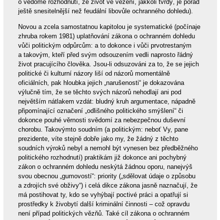
o vědomé rozhodnutí, že život ve vězení, jakkoli tvrdý, je pořád
ještě snesitelnější než feudální libovůle ochranného dohledu).
Novou a zcela samostatnou kapitolou je systematické (počínaje
zhruba rokem 1981) uplatňování zákona o ochranném dohledu
vůči politickým odpůrcům: a to dokonce i vůči prvotrestaným
a takovým, kteří před svým odsouzením vedli naprosto řádný
život pracujícího člověka. Jsou-li odsuzováni za to, že se jejich
politické či kulturní názory liší od názorů momentálně
oficiálních, pak hloubka jejich „narušenosti“ je dokazována
výlučně tím, že se těchto svých názorů nehodlají ani pod
největším nátlakem vzdát: bludný kruh argumentace, nápadně
připomínající označení „odlišného politického smýšlení“ či
dokonce pouhé věrnosti svědomí za nebezpečnou duševní
chorobu. Takovýmto soudním (a politickým: neboť Vy, pane
prezidente, víte stejně dobře jako my, že žádný z těchto
soudních výroků nebyl a nemohl být vynesen bez předběžného
politického rozhodnutí) praktikám již dokonce ani pochybný
zákon o ochranném dohledu neskýtá žádnou oporu, nanejvýš
svou obecnou „gumovostí“: priority („sdělovat údaje o způsobu
a zdrojích své obživy“) i celá dikce zákona jasně naznačují, že
má postihovat ty, kdo se vyhýbají poctivé práci a opatřují si
prostředky k živobytí další kriminální činnosti – což opravdu
není případ politických vězňů. Také cíl zákona o ochranném