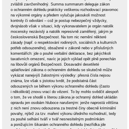
zvláště zavrženíhodný. Summa summarum deleguje zákon
o ochranném dohledu prakticky veškerou rozhodovací pravomoc
na výkonné orgány a předem vylučuje jakoukoli možnost
kontroly či odvolání – což je postup nebezpečný vždycky,
dvojnásob však v situaci, kdy vykonavatelem je orgán natolik
mocensky nezávislý a natolik represivně zaměřený, jakým je
československá Bezpečnost. Na tom nic nemění některé
zásady (např. o respektování rodinných, sociálních a kulturních
potřeb odsouzeného), obsažené v zákoně nebo v příslušných
komentářích: jde o pouhé verbální deklarace, bez jakýchkoli
taxativních omezení, navíc je jejich výklad opět plně ponechán
na libovůli orgánů Bezpečnosti. Dosavadní desetileté
uplatňování zákona o ochranném dohledu se skutečně může
vykázat nanejvýš žalostnými výsledky: přesná čísla nejsou
známa, lze však s jistotou tvrdit, že podstatná část
odsouzených se během výkonu ochranného dohledu (často
i několikrát) znovu vrací do vězení. To by mohlo svědčit alespoň
o tom, že ve shodě s literou zákona je ochranný dohled ukládán
opravdu jen osobám hluboce narušeným: jenže naprostá většina
z nich není znovu odsouzena za trestné činy obecně kriminální
povahy, nýbrž za tzv. maření výkonu úředního rozhodnutí, tedy
za pouhé selhání tváří v tvář nesnesitelným podmínkám
a ponižujícím šikanám ochranného dohledu (nezřídka jde