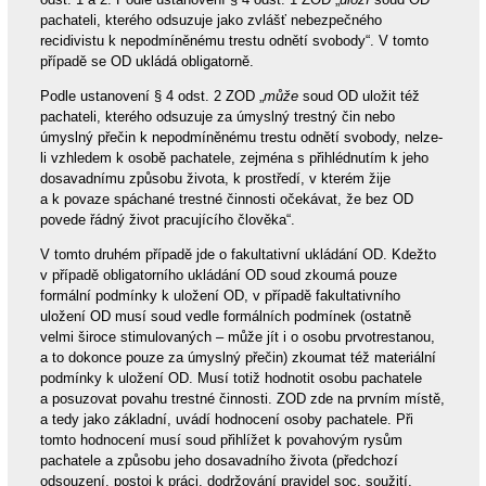
pachateli, kterého odsuzuje jako zvlášť nebezpečného
recidivistu k nepodmíněnému trestu odnětí svobody“. V tomto
případě se OD ukládá obligatorně.
Podle ustanovení § 4 odst. 2 ZOD „
může
soud OD uložit též
pachateli, kterého odsuzuje za úmyslný trestný čin nebo
úmyslný přečin k nepodmíněnému trestu odnětí svobody, nelze-
li vzhledem k osobě pachatele, zejména s přihlédnutím k jeho
dosavadnímu způsobu života, k prostředí, v kterém žije
a k povaze spáchané trestné činnosti očekávat, že bez OD
povede řádný život pracujícího člověka“.
V tomto druhém případě jde o fakultativní ukládání OD. Kdežto
v případě obligatorního ukládání OD soud zkoumá pouze
formální podmínky k uložení OD, v případě fakultativního
uložení OD musí soud vedle formálních podmínek (ostatně
velmi široce stimulovaných – může jít i o osobu prvotrestanou,
a to dokonce pouze za úmyslný přečin) zkoumat též materiální
podmínky k uložení OD. Musí totiž hodnotit osobu pachatele
a posuzovat povahu trestné činnosti. ZOD zde na prvním místě,
a tedy jako základní, uvádí hodnocení osoby pachatele. Při
tomto hodnocení musí soud přihlížet k povahovým rysům
pachatele a způsobu jeho dosavadního života (předchozí
odsouzení, postoj k práci, dodržování pravidel soc. soužití,