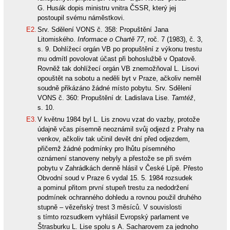
G. Husák dopis ministru vnitra ČSSR, který jej
postoupil svému náměstkovi.
E2.
Srv. Sdělení VONS č. 358: Propuštění Jana
Litomiského.
Informace o Chartě 77
, roč. 7 (1983), č. 3,
s. 9. Dohlížecí orgán VB po propuštění z výkonu trestu
mu odmítl povolovat účast při bohoslužbě v Opatově.
Rovněž tak dohlížecí orgán VB znemožňoval L. Lisovi
opouštět na sobotu a neděli byt v Praze, ačkoliv neměl
soudně přikázáno žádné místo pobytu. Srv. Sdělení
VONS č. 360: Propuštění dr. Ladislava Lise.
Tamtéž
,
s. 10.
E3.
V květnu 1984 byl L. Lis znovu vzat do vazby, protože
údajně včas písemně neoznámil svůj odjezd z Prahy na
venkov, ačkoliv tak učinil devět dní před odjezdem,
přičemž žádné podmínky pro lhůtu písemného
oznámení stanoveny nebyly a přestože se při svém
pobytu v Zahrádkách denně hlásil v České Lípě. Přesto
Obvodní soud v Praze 6 vydal 15. 5. 1984 rozsudek
a pominul přitom první stupeň trestu za nedodržení
podmínek ochranného dohledu a rovnou použil druhého
stupně – vězeňský trest 3 měsíců. V souvislosti
s tímto rozsudkem vyhlásil Evropský parlament ve
Štrasburku L. Lise spolu s A. Sacharovem za jednoho