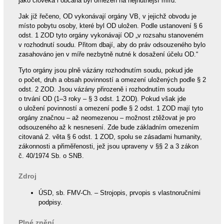
jako člověka i občana byl omezen na nejnutnější míru.
Jak již řečeno, OD vykonávají orgány VB, v jejichž obvodu je
místo pobytu osoby, které byl OD uložen. Podle ustanovení § 6
odst. 1 ZOD tyto orgány vykonávají OD „v rozsahu stanoveném
v rozhodnutí soudu. Přitom dbají, aby do práv odsouzeného bylo
zasahováno jen v míře nezbytně nutné k dosažení účelu OD.“
Tyto orgány jsou plně vázány rozhodnutím soudu, pokud jde
o počet, druh a obsah povinností a omezení uložených podle § 2
odst. 2 ZOD. Jsou vázány přirozeně i rozhodnutím soudu
o trvání OD (1–3 roky – § 3 odst. 1 ZOD). Pokud však jde
o uložení povinností a omezení podle § 2 odst. 1 ZOD mají tyto
orgány značnou – až neomezenou – možnost ztěžovat je pro
odsouzeného až k nesnesení. Zde bude základním omezením
citovaná 2. věta § 6 odst. 1 ZOD, spolu se zásadami humanity,
zákonnosti a přiměřenosti, jež jsou upraveny v §§ 2 a 3 zákon
č. 40/1974 Sb. o SNB.
Zdroj
ÚSD, sb. FMV-Ch. – Strojopis, prvopis s vlastnoručními
podpisy.
Plné znění