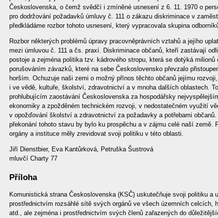
Československa, o čemž svědčí i zmíněné usnesení z 6. 11. 1970 o person
pro dodržování požadavků úmluvy č. 111 o zákazu diskriminace v zaměstn
předkládáme rozbor tohoto usnesení, který vypracovala skupina odborník
Rozbor některých problémů úpravy pracovněprávních vztahů a jejího uplat
mezi úmluvou č. 111 a čs. praxí. Diskriminace občanů, kteří zastávají odl
postoje a zejména politika tzv. kádrového stropu, která se dotýká milion
porušováním závazků, které na sebe Československo převzalo přistoupe
horším. Ochuzuje naši zemi o možný přínos těchto občanů jejímu rozvoji, 
i ve vědě, kultuře, školství, zdravotnictví a v mnoha dalších oblastech. To
prohlubujícím zaostávání Československa za hospodářsky nejvyspělejší
ekonomiky a zpožděném technickém rozvoji, v nedostatečném využití věd
v opožďování školství a zdravotnictví za požadavky a potřebami občanů.
překonání tohoto stavu by bylo ku prospěchu a v zájmu celé naší země. 
orgány a instituce měly zrevidovat svoji politiku v této oblasti.
Jiří Dienstbier, Eva Kantůrková, Petruška Šustrová
mluvčí Charty 77
Příloha
Komunistická strana Československa (KSČ) uskutečňuje svoji politiku a 
prostřednictvím rozsáhlé sítě svých orgánů ve všech územních celcích, h
atd., ale zejména i prostřednictvím svých členů zařazených do důležitější