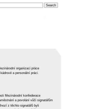
Mezinárodní organizaci práce
ádrové a personální práci.
osti Mezinárodní konfederace
aměstnání a povolání vůči signatářům
ozí z těchto signatářů byli