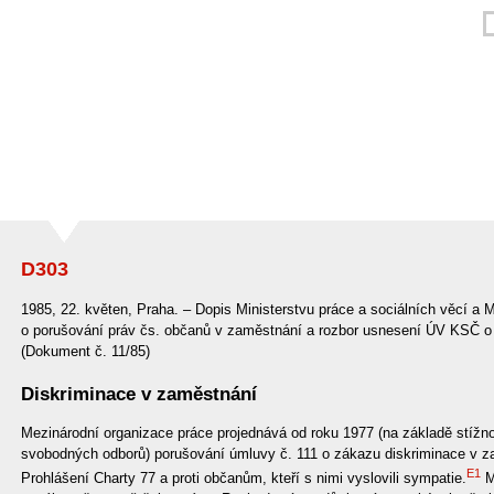
D303
1985, 22. květen, Praha. – Dopis Ministerstvu práce a sociálních věcí a 
o porušování práv čs. občanů v zaměstnání a rozbor usnesení ÚV KSČ o k
(Dokument č. 11/85)
Diskriminace v zaměstnání
Mezinárodní organizace práce projednává od roku 1977 (na základě stížn
svobodných odborů) porušování úmluvy č. 111 o zákazu diskriminace v z
E1
Prohlášení Charty 77 a proti občanům, kteří s nimi vyslovili sympatie.
Mn