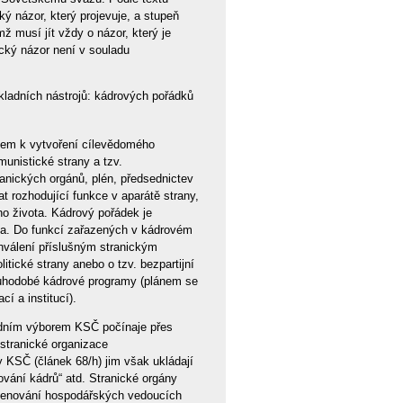
ký názor, který projevuje, a stupeň
mž musí jít vždy o názor, který je
ický názor není v souladu
ákladních nástrojů: kádrových pořádků
dem k vytvoření cílevědomého
unistické strany a tzv.
ranických orgánů, plén, předsednictev
t rozhodující funkce v aparátě strany,
ho života. Kádrový pořádek je
ta. Do funkcí zařazených v kádrovém
hválení příslušným stranickým
itické strany anebo o tzv. bezpartijní
louhodobé kádrové programy (plánem se
í a institucí).
edním výborem KSČ počínaje přes
stranické organizace
 KSČ (článek 68/h) jim však ukládají
ování kádrů“ atd. Stranické orgány
jmenování hospodářských vedoucích