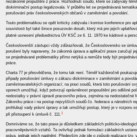
nezákonně propuštěni z práce. Rozhodnutí soudů, které se zabývaly těmit
diskriminační postup legalizovala. V průběhu let se projednávaná tematika
porušování práv československých občanů v zaměstnání a povolání.
Touto problematikou se opět kriticky zabývala i komise konference pro ap
souvislosti byl také široce posuzován dosah, který má pro jejich uplatňov
platné usnesení předsednictva ÚV KSČ ze 6. 11. 1970 ke kádrové a person
Českoslovenští zástupci vždy zdůrazňovali, že Československo se úmluvami
porušení byly napraveny, že zákonná úprava a aplikační praxe zaručují j
se projednávané problematiky přímo netýká a nemůže tedy být projednáv
práce.
Charta 77 je přesvědčena, že tomu tak není. Téměř každoročně poukazu
případy porušování úmluvy o zákazu diskriminace v zaměstnání a povolá
zaměstnavatelských organizací; na praxi soudů, která toto porušování s
sporech umožňují, když potvrzují oprávněnost propouštění pro odlišné po
nedostatky v právní úpravě pracovního práva, zejména na nedostatečné 
Zákoníku práce i na postup nejvyšších soudů čs. federace a národních rep
prohlubují vady právní úpravy a tak umožňují postup, který je v rozporu
1
při přistoupení k úmluvě č. 111.
Domníváme se, že tato praxe je důsledkem základních politicko-ideologic
pracovněprávních vztahů. Ta ovlivňují jednak formulaci základních usta
práva, jednak jejich naplnění. Především zde jde o způsob realizace tzv.