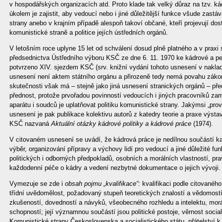
v hospodářských organizacích atd. Proto klade tak velký důraz na tzv. ká
úkolem je zajistit, aby vedoucí nebo i jiné důležitější funkce všude zastá
strany anebo v krajním případě alespoň takoví občané, kteří projevují do
komunistické straně a politice jejích ústředních orgánů.
V letošním roce uplyne 15 let od schválení dosud plně platného a v praxi
předsednictva Ústředního výboru KSČ ze dne 6. 11. 1970 ke kádrové a pers
potvrzeno XIV. sjezdem KSČ (srv. knižní vydání tohoto usnesení v naklad
usnesení není aktem státního orgánu a přirozeně tedy nemá povahu zákon
skutečnosti však má – stejně jako jiná usnesení stranických orgánů – pře
přednost, protože prvořadou povinností vedoucích i jiných pracovníků za
aparátu i soudců je uplatňovat politiku komunistické strany. Jakýmsi „pr
usnesení je pak publikace kolektivu autorů z katedry teorie a praxe výst
KSČ nazvaná
Aktuální otázky kádrové politiky a kádrové práce
(1974).
V citovaném usnesení se uvádí, že kádrová práce je nedílnou součástí ka
výběr, organizování přípravy a výchovy lidí pro vedoucí a jiné důležité fu
politických i odborných předpokladů, osobních a morálních vlastností, pra
každodenní péče o kádry a vedení nezbytné dokumentace o jejich vývoji.
Vymezuje se zde i
obsah pojmu „kvalifikace“:
kvalifikaci podle citovaného
třídní uvědomělost, požadovaný stupeň teoretických znalostí a vědomost
zkušeností, dovedností a návyků, všeobecného rozhledu a intelektu, morá
schopností; její významnou součástí jsou politické postoje, věrnost social
Komunistické strany Československa a socialistického státu, přátelství 