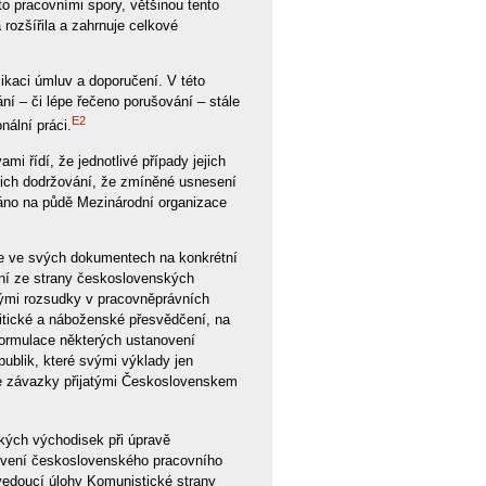
o pracovními spory, většinou tento
 rozšířila a zahrnuje celkové
likaci úmluv a doporučení. V této
ání – či lépe řečeno porušování – stále
E2
ální práci.
 řídí, že jednotlivé případy jejich
ejich dodržování, že zmíněné usnesení
áno na půdě Mezinárodní organizace
je ve svých dokumentech na konkrétní
ní ze strany československých
vými rozsudky v pracovněprávních
litické a náboženské přesvědčení, na
formulace některých ustanovení
ublik, které svými výklady jen
 se závazky přijatými Československem
kých východisek při úpravě
novení československého pracovního
 vedoucí úlohy Komunistické strany