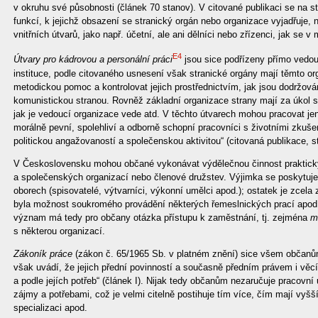
v okruhu své působnosti (článek 70 stanov). V citované publikaci se na s
funkcí, k jejichž obsazení se stranický orgán nebo organizace vyjadřuje, 
vnitřních útvarů, jako např. účetní, ale ani dělníci nebo zřízenci, jak se 
E4
Útvary pro kádrovou a personální práci
jsou sice podřízeny přímo vedouc
instituce, podle citovaného usnesení však stranické orgány mají těmto 
metodickou pomoc a kontrolovat jejich prostřednictvím, jak jsou dodržo
komunistickou stranou. Rovněž základní organizace strany mají za úkol sl
jak je vedoucí organizace vede atd. V těchto útvarech mohou pracovat jen 
morálně pevní, spolehliví a odborně schopní pracovníci s životními zkušen
politickou angažovaností a společenskou aktivitou“ (citovaná publikace, st
V Československu mohou občané vykonávat výdělečnou činnost prakticky 
a společenských organizací nebo členové družstev. Výjimka se poskytu
oborech (spisovatelé, výtvarníci, výkonní umělci apod.); ostatek je zcela
byla možnost soukromého provádění některých řemeslnických prací apod
význam má tedy pro občany otázka přístupu k zaměstnání, tj. zejména
m
s některou organizací.
Zákoník práce
(zákon č. 65/1965 Sb. v platném znění) sice všem občanů
však uvádí, že jejich přední povinností a současně předním právem i věcí 
a podle jejích potřeb“ (článek I). Nijak tedy občanům nezaručuje pracovní u
zájmy a potřebami, což je velmi citelně postihuje tím více, čím mají vyšší
specializaci apod.