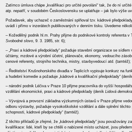
Zatímco úmluva chápe „kvalifikaci pro určité povolání“ tak, že do ní určité
atp.
nepatří
, v soudobém Československu se uplatňuje – jak bylo výše u
Požadavek, aby uchazeč o zaměstnání splňoval tzv. kádrové předpoklady
uvádí i přímo v inzerátech publikovaných v denním tisku. Uvedeme někol
– Kožedělný podnik hl.m. Prahy přijme do podnikové kontroly referenta v
Svobodné slovo
, 9. 3. 1985, str. 6);
– „Praxi a kádrové předpoklady“ požaduje stavební organizace se sídle
účtárny, mzdové a výrobní účetní, plánovače, ekonomy, vedoucího záso
cenové referenty, strojního technika, mistry, stavbyvedoucí atd. (tamtéž);
– Ředitelství Krušnohorského divadla v Teplicích vypisuje konkurz na funk
a hudební komedie a požaduje „kádrové a kvalifikační předpoklady“ (dení
– národní podnik Léčiva v Praze 10 přijme pracovníka do vyšší hospodá
vzdělání ekonomické, praxi a kádrové předpoklady (deník
Lidová demokra
– Vývojová a provozní základna výzkumných ústavů v Praze přijme vedo
odboru výstavby, požaduje vysokoškolské vzdělání a dále splnění těchto p
schopnosti, kádrové předpoklady“ (tamtéž).
Z těchto příkladů je zřejmé, že „kádrové předpoklady“ jsou považovány za
kvalifikace: lidé, kteří by se chtěli o nabízené místo ucházet, jsou před