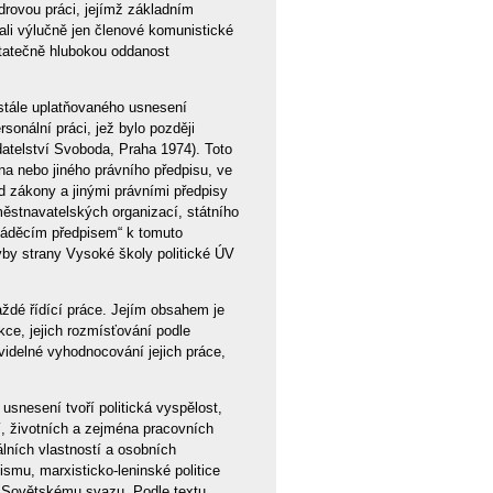
drovou práci, jejímž základním
vali výlučně jen členové komunistické
statečně hlubokou oddanost
 stále uplatňovaného usnesení
onální práci, jež bylo později
atelství Svoboda, Praha 1974). Toto
a nebo jiného právního předpisu, ve
d zákony a jinými právními předpisy
městnavatelských organizací, státního
ováděcím předpisem“ k tomuto
avby strany Vysoké školy politické ÚV
ždé řídící práce. Jejím obsahem je
nkce, jejich rozmísťování podle
videlné vyhodnocování jejich práce,
 usnesení tvoří politická vyspělost,
í, životních a zejména pracovních
lních vlastností a osobních
ismu, marxisticko-leninské politice
k Sovětskému svazu. Podle textu