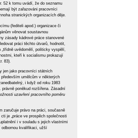
tr. 52 k tomu uvádí, že do seznamu
nemají být zařazováni pracovníci
v mnoha stranických organizacích děje.
ímu (řediteli apod.) organizace či
orgánům věnovat soustavnou
vány zásady kádrové práce stanovené
edovat práci těchto útvarů, hodnotit,
„třídně uvědomělí, politicky vyspělí,
ostmi, kteří k socialismu prokazují
r. 83).
jen jako pracovníci státních
je především umělcům v některých
 zanedbatelný, i když od roku 1983
. právně poněkud rozšířena. Zásadní
ožnosti uzavření pracovního poměru
m zaručuje právo na práci, současně
cti je „práce ve prospěch společnosti
platnění i v souladu s jejich vlastními
 odbornou kvalifikaci, užší