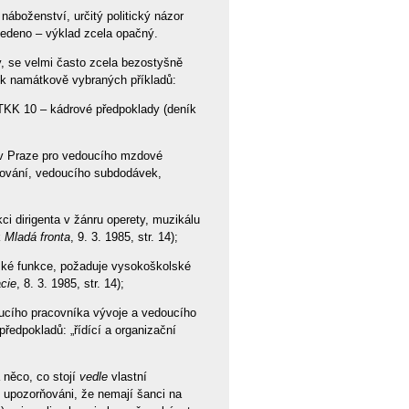
 náboženství, určitý politický názor
vedeno – výklad zcela opačný.
, se velmi často zcela bezostyšně
ik namátkově vybraných příkladů:
 TKK 10 – kádrové předpoklady (deník
m v Praze pro vedoucího mzdové
bování, vedoucího subdodávek,
ci dirigenta v žánru operety, muzikálu
k
Mladá fronta
, 9. 3. 1985, str. 14);
řské funkce, požaduje vysokoškolské
cie
, 8. 3. 1985, str. 14);
ucího pracovníka vývoje a vedoucího
ředpokladů: „řídící a organizační
 něco, co stojí
vedle
vlastní
em upozorňováni, že nemají šanci na