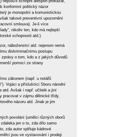
ě) nejsou-li schopni alespoň prokázat,
ak konformní politický názor
který je monopolní a komunistickou
 však takové preventivní upozornění
acovní smlouva). Je-li více
ady“, nikoliv ten, kdo má nejlepší
torské schopnosti atd.).
ázor, náboženství atd. nejenom nemá
ovému diskriminačnímu postupu
ní zprávy o tom, kdo a z jakých důvodů
ejmenší pomocí ze strany
římo zákonem (např. u notářů
. Vojáci a příslušníci Sboru národní
td. Avšak i např. učitelé a jiní
y pracovat v zájmu dělnické třídy,
ového názoru atd. Jinak je jim
dných povolání (umělci různých oborů
e zdaleka jen o to, zda dílo samo
to, zda autor splňuje kádrové
ělci jsou ve vystavování i prodeji