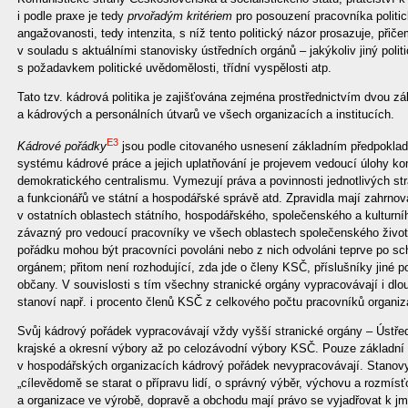
i podle praxe je tedy
prvořadým kritériem
pro posouzení pracovníka politic
angažovanosti, tedy intenzita, s níž tento politický názor prosazuje, přiče
v souladu s aktuálními stanovisky ústředních orgánů – jakýkoliv jiný polit
s požadavkem politické uvědomělosti, třídní vyspělosti atp.
Tato tzv. kádrová politika je zajišťována zejména prostřednictvím dvou z
a kádrových a personálních útvarů ve všech organizacích a institucích.
E3
Kádrové pořádky
jsou podle citovaného usnesení základním předpokla
systému kádrové práce a jejich uplatňování je projevem vedoucí úlohy kom
demokratického centralismu. Vymezují práva a povinnosti jednotlivých st
a funkcionářů ve státní a hospodářské správě atd. Zpravidla mají zahrnova
v ostatních oblastech státního, hospodářského, společenského a kulturní
závazný pro vedoucí pracovníky ve všech oblastech společenského živo
pořádku mohou být pracovníci povoláni nebo z nich odvoláni teprve po sc
orgánem; přitom není rozhodující, zda jde o členy KSČ, příslušníky jiné pol
občany. V souvislosti s tím všechny stranické orgány vypracovávají i d
stanoví např. i procento členů KSČ z celkového počtu pracovníků organizac
Svůj kádrový pořádek vypracovávají vždy vyšší stranické orgány – Ústř
krajské a okresní výbory až po celozávodní výbory KSČ. Pouze základní 
v hospodářských organizacích kádrový pořádek nevypracovávají. Stanovy
„cílevědomě se starat o přípravu lidí, o správný výběr, výchovu a rozmísť
a organizace ve výrobě, dopravě a obchodu mají právo se vyjadřovat k 