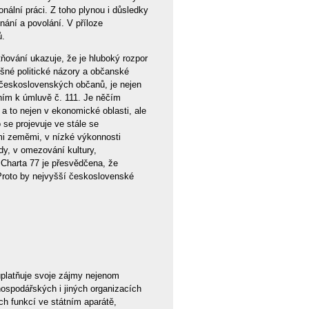
ální práci. Z toho plynou i důsledky
ání a povolání. V příloze
ů.
ňování ukazuje, že je hluboký rozpor
išné politické názory a občanské
ů československých občanů, je nejen
ním k úmluvě č. 111. Je něčím
a to nejen v ekonomické oblasti, ale
 se projevuje ve stále se
mi zeměmi, v nízké výkonnosti
y, v omezování kultury,
 Charta 77 je přesvědčena, že
Proto by nejvyšší československé
uplatňuje svoje zájmy nejenom
ospodářských i jiných organizacích
ch funkcí ve státním aparátě,