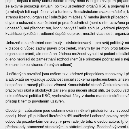
přijetí, nejsou-li členy komunistické strany nebo (v nejpříznivějším případ
že aktivně prosazují aktuální politiku ústředních orgánů KSČ a projevují t
(u mladých lidí např. členství a funkce v Socialistickém svazu mládeže, 
stranou řízenou organizací sdružující mládež). V mnoha jiných případech
chybí a uchazeč o zaměstnání je prostě odmítnut (není s ním uzavřena pr
uchazečů, má přednost ten, kdo v nejvyšší míře splňuje „kádrové předpokl
kvalifikaci (vzdělání, odborně úspěšnou praxi, morální vlastnosti, organizá
Uchazeč o zaměstnání odmítnutý – diskriminovaný – pro svůj politický n
k dispozici vůbec žádný právní prostředek, kterým by se mohl proti tak
organizace bránit, ale nemá ani žádnou možnost vynutit si podání oficiál
o jeho nepřijetí do zaměstnání rozhodl (nemůže přirozeně počítat ani s n
komunistickou stranou řízených odborů).
U některých povolání jsou ovšem tzv. kádrové předpoklady stanoveny i p
a advokátů se vyžaduje „oddanost socialistickému společenskému zřízení“)
bezpečnosti musejí přísahat věrnost Komunistické straně Československa a
pracovníci škol a školských zařízení jsou nuceni složit slib, že budou vžd
uskutečňovat politiku KSČ, vychovávat žáky v duchu marxleninského svět
přístup k těmto povoláním uzavřen.
Obdobným způsobem jsou diskriminováni i někteří příslušníci tzv. svobo
apod.). Např. při publikaci literárních děl umělecké i odborné povahy nejd
odpovídá požadavkům cenzury: v prvé řadě jde totiž o osobu autora, tj. o 
předpoklady stanovené stranickými a státními orgány. Podobně výtvarní um