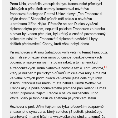
Petra Uhla, zabránila vstoupit do bytu francouzské přítelkyni
Uhlových a příslušník ostrahy komentoval návštěvu
francouzské delegace Petrovi Uhlovi slovy: „Ten Francouz ti
přijde draho.“ Skandální průběh měl pokus o návštěvu
u profesora Jiřího Hájka. Přestože se pan Duclos vykázal
diplomatickým pasem, nepustili policisté Francouze za branku
a hovor byl veden přes plot, byl krátký a značně poznamenaný
policejním násilím. Francouzští diplomaté navštívili i byty
dalších představitelů Charty, kteří však nebyli doma.
Při rozhovoru s Annou Šabatovou volili většinu témat Francouzi.
Zajímali se o nezávislou mírovou činnost československých
občanů, o názory na rozmísťování raket, a to i amerických
E1
a francouzských. Anna Šabatová hovořila též o Jiřím Wolfovi,
který je vězněn z politických důvodů již celé dva roky a má být
ve velmi tvrdých podmínkách ve vězení ještě celé čtyři roky.
V lednu francouzská úřední místa nabídla Jiřímu Wolfovi ve
Francii azyl a podle hodnověrného pramene pan Roland Dumas
nazítří připomněl zájem Francie o osudy vězněného Jiřího
Wolfa, který je toho času ve špatném psychickém stavu.
Rozhovor s prof. Jiřím Hájkem se týkal především bezprávné
situace jeho syna Jana, který se letos již potřetí, přestože je
talentovaný, marně hlásí na vysokoškolská studia, a jemuž čs.