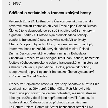
č. 14/85)
Sdělení o setkáních s francouzskými hosty
Ve dnech 23. a 24. května byl v Československu na oficiální
návštěvě ministr zahraničních věcí Francie pan Roland Dumas.
Členové jeho doprovodu se ze své iniciativy sešli s některými
signatáři Charty 77. Protože byla předpokládána policejní
opatření, francouzská strana navrhla navštívit aktivisty
Charty 77 v jejich bytech. O tom, že k rozhovorům má dojít,
informoval hned na začátku svých jednání ministr Roland
Dumas československého partnera ministra Bohuslava
Chňoupka. Francouzskou delegaci tvořili pan Richard, náměstek
ředitele východoevropského odboru francouzského ministerstva
zahraničních věcí, a pan Michel Duclos, pracovník odboru,
a doprovázel je první tajemník francouzského velvyslanectví
v Praze pan Michel Gardas.
Francouzští diplomaté navštívili byt Anny Šabatové a Petra Uhla
a pokusili se navštívit prof. Jiřího Hájka. Petr Uhl byl v těch
dnech sice pod stálým policejním dohledem, ale nebyl střežen
jeho byt, takže v době jeho nepřítomnosti hovořili francouzští
hosté s Annou Šabatovou a po příchodu ze zaměstnání
i s Petrem Uhlem. Potom už Státní bezpečnost střežila i byt