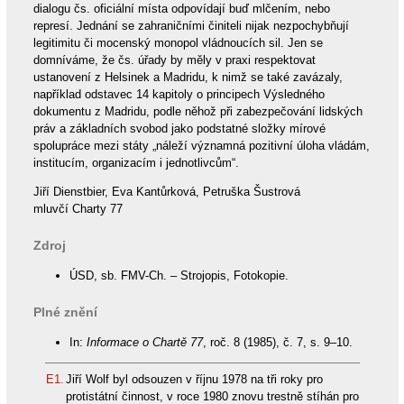
dialogu čs. oficiální místa odpovídají buď mlčením, nebo
represí. Jednání se zahraničními činiteli nijak nezpochybňují
legitimitu či mocenský monopol vládnoucích sil. Jen se
domníváme, že čs. úřady by měly v praxi respektovat
ustanovení z Helsinek a Madridu, k nimž se také zavázaly,
například odstavec 14 kapitoly o principech Výsledného
dokumentu z Madridu, podle něhož při zabezpečování lidských
práv a základních svobod jako podstatné složky mírové
spolupráce mezi státy „náleží významná pozitivní úloha vládám,
institucím, organizacím i jednotlivcům“.
Jiří Dienstbier, Eva Kantůrková, Petruška Šustrová
mluvčí Charty 77
Zdroj
ÚSD, sb. FMV-Ch. – Strojopis, Fotokopie.
Plné znění
In:
Informace o Chartě 77
, roč. 8 (1985), č. 7, s. 9–10.
E1.
Jiří Wolf byl odsouzen v říjnu 1978 na tři roky pro
protistátní činnost, v roce 1980 znovu trestně stíhán pro