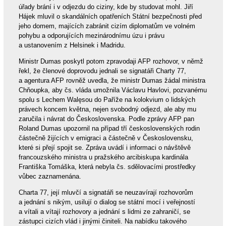
úřady brání i v odjezdu do ciziny, kde by studovat mohl. Jiří
Hájek mluvil o skandálních opatřeních Státní bezpečnosti před
jeho domem, majících zabránit cizím diplomatům ve volném
pohybu a odporujících mezinárodnímu úzu i právu
a ustanovením z Helsinek i Madridu.
Ministr Dumas poskytl potom zpravodaji AFP rozhovor, v němž
řekl, že členové doprovodu jednali se signatáři Charty 77,
a agentura AFP rovněž uvedla, že ministr Dumas žádal ministra
Chňoupka, aby čs. vláda umožnila Václavu Havlovi, pozvanému
spolu s Lechem Walęsou do Paříže na kolokvium o lidských
právech koncem května, nejen svobodný odjezd, ale aby mu
zaručila i návrat do Československa. Podle zprávy AFP pan
Roland Dumas upozornil na případ tří československých rodin
částečně žijících v emigraci a částečně v Československu,
které si přejí spojit se. Zpráva uvádí i informaci o návštěvě
francouzského ministra u pražského arcibiskupa kardinála
Františka Tomáška, která nebyla čs. sdělovacími prostředky
vůbec zaznamenána.
Charta 77, její mluvčí a signatáři se neuzavírají rozhovorům
a jednání s nikým, usilují o dialog se státní mocí i veřejností
a vítali a vítají rozhovory a jednání s lidmi ze zahraničí, se
zástupci cizích vlád i jinými činiteli. Na nabídku takového