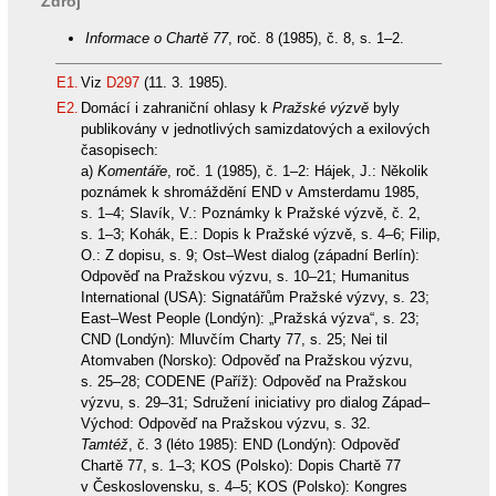
Zdroj
Informace o Chartě 77
, roč. 8 (1985), č. 8, s. 1–2.
E1.
Viz
D297
(11. 3. 1985).
E2.
Domácí i zahraniční ohlasy k
Pražské výzvě
byly
publikovány v jednotlivých samizdatových a exilových
časopisech:
a)
Komentáře
, roč. 1 (1985), č. 1–2: Hájek, J.: Několik
poznámek k shromáždění END v Amsterdamu 1985,
s. 1–4; Slavík, V.: Poznámky k Pražské výzvě, č. 2,
s. 1–3; Kohák, E.: Dopis k Pražské výzvě, s. 4–6; Filip,
O.: Z dopisu, s. 9; Ost–West dialog (západní Berlín):
Odpověď na Pražskou výzvu, s. 10–21; Humanitus
International (USA): Signatářům Pražské výzvy, s. 23;
East–West People (Londýn): „Pražská výzva“, s. 23;
CND (Londýn): Mluvčím Charty 77, s. 25; Nei til
Atomvaben (Norsko): Odpověď na Pražskou výzvu,
s. 25–28; CODENE (Paříž): Odpověď na Pražskou
výzvu, s. 29–31; Sdružení iniciativy pro dialog Západ–
Východ: Odpověď na Pražskou výzvu, s. 32.
Tamtéž
, č. 3 (léto 1985): END (Londýn): Odpověď
Chartě 77, s. 1–3; KOS (Polsko): Dopis Chartě 77
v Československu, s. 4–5; KOS (Polsko): Kongres