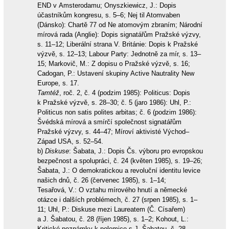
END v Amsterodamu; Onyszkiewicz, J.: Dopis
účastníkům kongresu, s. 5–6; Nej til Atomvaben
(Dánsko): Chartě 77 od Ne atomovým zbraním; Národní
mírová rada (Anglie): Dopis signatářům Pražské výzvy,
s. 11–12; Liberální strana V. Británie: Dopis k Pražské
výzvě, s. 12–13; Labour Party: Jednotně za mír, s. 13–
15; Markovič, M.: Z dopisu o Pražské výzvě, s. 16;
Cadogan, P.: Ustavení skupiny Active Nautrality New
Europe, s. 17.
Tamtéž
, roč. 2, č. 4 (podzim 1985): Politicus: Dopis
k Pražské výzvě, s. 28–30; č. 5 (jaro 1986): Uhl, P.:
Politicus non satis polites arbitas; č. 6 (podzim 1986):
Švédská mírová a smírčí společnost signatářům
Pražské výzvy, s. 44–47; Míroví aktivisté Východ–
Západ USA, s. 52–54.
b)
Diskuse
: Šabata, J.: Dopis Čs. výboru pro evropskou
bezpečnost a spolupráci, č. 24 (květen 1985), s. 19–26;
Šabata, J.: O demokratickou a revoluční identitu levice
našich dnů, č. 26 (červenec 1985), s. 1–14;
Tesařová, V.: O vztahu mírového hnutí a německé
otázce i dalších problémech, č. 27 (srpen 1985), s. 1–
11; Uhl, P.: Diskuse mezi Laureatem (Č. Císařem)
a J. Šabatou, č. 28 (říjen 1985), s. 1–2; Kohout, L.:
Kritické poznámky k polemice s J. Šabatou, č. 28,