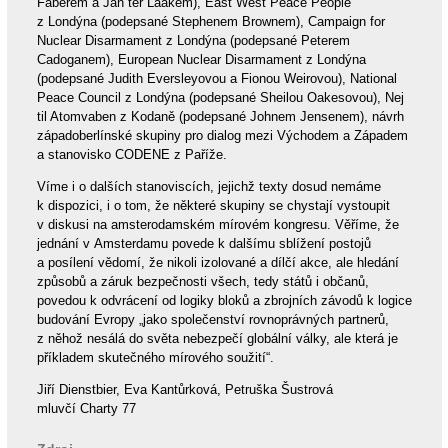
Faberem a Jan ter Laakem), East West Peace People
z Londýna (podepsané Stephenem Brownem), Campaign for
Nuclear Disarmament z Londýna (podepsané Peterem
Cadoganem), European Nuclear Disarmament z Londýna
(podepsané Judith Eversleyovou a Fionou Weirovou), National
Peace Council z Londýna (podepsané Sheilou Oakesovou), Nej
til Atomvaben z Kodaně (podepsané Johnem Jensenem), návrh
západoberlínské skupiny pro dialog mezi Východem a Západem
a stanovisko CODENE z Paříže.
Víme i o dalších stanoviscích, jejichž texty dosud nemáme
k dispozici, i o tom, že některé skupiny se chystají vystoupit
v diskusi na amsterodamském mírovém kongresu. Věříme, že
jednání v Amsterdamu povede k dalšímu sblížení postojů
a posílení vědomí, že nikoli izolované a dílčí akce, ale hledání
způsobů a záruk bezpečnosti všech, tedy států i občanů,
povedou k odvrácení od logiky bloků a zbrojních závodů k logice
budování Evropy „jako společenství rovnoprávných partnerů,
z něhož nesálá do světa nebezpečí globální války, ale která je
příkladem skutečného mírového soužití“.
Jiří Dienstbier, Eva Kantůrková, Petruška Šustrová
mluvčí Charty 77