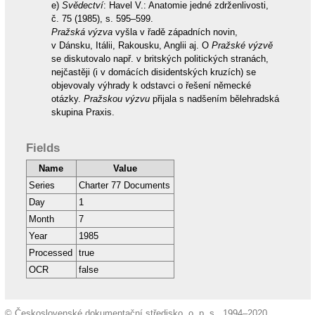
e)
Svědectví
: Havel V.: Anatomie jedné zdrženlivosti,
č. 75 (1985), s. 595–599.
Pražská výzva
vyšla v řadě západních novin,
v Dánsku, Itálii, Rakousku, Anglii aj. O
Pražské výzvě
se diskutovalo např. v britských politických stranách,
nejčastěji (i v domácích disidentských kruzích) se
objevovaly výhrady k odstavci o řešení německé
otázky.
Pražskou výzvu
přijala s nadšením bělehradská
skupina Praxis.
Fields
Name
Value
Series
Charter 77 Documents
Day
1
Month
7
Year
1985
Processed
true
OCR
false
© Československé dokumentační středisko, o. p. s., 1994–2020