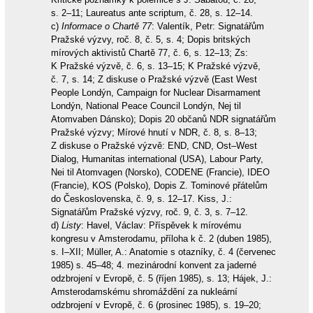
s. 2–11; Laureatus ante scriptum, č. 28, s. 12–14.
c)
Informace o Chartě 77
: Valentík, Petr: Signatářům
Pražské výzvy, roč. 8, č. 5, s. 4; Dopis britských
mírových aktivistů Chartě 77, č. 6, s. 12–13; Zs:
K Pražské výzvě, č. 6, s. 13–15; K Pražské výzvě,
č. 7, s. 14; Z diskuse o Pražské výzvě (East West
People Londýn, Campaign for Nuclear Disarmament
Londýn, National Peace Council Londýn, Nej til
Atomvaben Dánsko); Dopis 20 občanů NDR signatářům
Pražské výzvy; Mírové hnutí v NDR, č. 8, s. 8–13;
Z diskuse o Pražské výzvě: END, CND, Ost–West
Dialog, Humanitas international (USA), Labour Party,
Nei til Atomvagen (Norsko), CODENE (Francie), IDEO
(Francie), KOS (Polsko), Dopis Z. Tominové přátelům
do Československa, č. 9, s. 12–17. Kiss, J.:
Signatářům Pražské výzvy, roč. 9, č. 3, s. 7–12.
d)
Listy
: Havel, Václav: Příspěvek k mírovému
kongresu v Amsterodamu, příloha k č. 2 (duben 1985),
s. I–XII; Müller, A.: Anatomie s otazníky, č. 4 (červenec
1985) s. 45–48; 4. mezinárodní konvent za jaderné
odzbrojení v Evropě, č. 5 (říjen 1985), s. 13; Hájek, J.:
Amsterodamskému shromáždění za nukleární
odzbrojení v Evropě, č. 6 (prosinec 1985), s. 19–20;