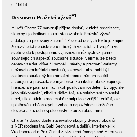
č. 18/85)
E1
Diskuse o Pražské výzvě
Mluvčí Charty 77 potvrzují příjem dopisů, v nichž organizace,
skupiny i jednotlivci zaujali stanoviska k Pražské výzvě,
E2
a děkují za projevený zájem.
Z dosud došlých textů je zřejmé,
že rozvíjející se diskuse o mírových vztazích v Evropě a ve
světě vede k postupnému vyjasňování různých vzájemně
souvisejících aspektů současné situace. Věříme, že z této
debaty vzejdou dříve či později i návrhy a pracovní varianty
možných konkrétních postupů, takových, aby mohl být
zastaven současný konfrontační trend s růstem napětí
a zbrojení a prosadila se myšlenka, že nikoli stále ozbrojenější
hranice, ale pásmo míru, nikoli posilování rozdělení Evropy, ale
jeho překonávání, nikoli zvětšování, ale oslabování vojenské
moci, nikoli útlak a mocenská manipulace vnější i vnitřní, ale
uplatňování občanských svobod a odpovědnosti každého
člověka a každého společenství jsou zárukou míru.
Chartě 77 dosud došlo stanovisko skupiny dvaceti občanů
z NDR (podepsána Gabi Bechtleová a další), Interkerkelijk
Vredesberaad a Pax Christi z Nizozemí (podepsané Mient van