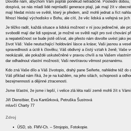
Dovolte nám, abychom Vám popřáli poněkud netradičně. Poslední dobou, pr
dospívá, se nás mladí lidé nejmladší generace ptají, jak mají žít v obecné
mají hledat místo ve světě, který je předem, aniž mohli jednat a říct nahl
Mnozí hledají východisko v Bohu, ale cítí, že věc lidská a veřejná se jich
Je těžko radit, každá situace a lidská možnost v ní jsou jedinečné, ale pr
svobodě mají dar lidi spojovat, je možné ve světě najít pro své chování př
a nepatetičnost se bude jistě ošívat, ale přesto nám dovolte uvést jako j
život Váš: Vaše neutuchající holdování lásce a kráse; Vaši jasnou a vese
spravedlnosti a úctě k člověku; Váš obdivný a čistý vztah k ženě; Vaše ve
neokázalé, ale pokaždé uskutečněné v pravou chvíli a na Vašem vlastním
dar odhadnout vlastní možnosti; Vaši nevtíravou věrnost poznanému.
Kdo zná Vaše dílo a Váš životopis, drahý pane Seiferte, nahlédne též do
Váš příklad nám říká, že je na každém, na jeho silách, schopnosti a odho
bezejmennosti a dějinné ztracenosti.
Jsme šťastni, že jsme i lepší, i velice zlá léta naší země mohli žít s Vámi
Jiří Dienstbier, Eva Kantůrková, Petruška Šustrová
mluvčí Charty 77
Zdroj
ÚSD, sb. FMV-Ch. – Strojopis, Fotokopie.