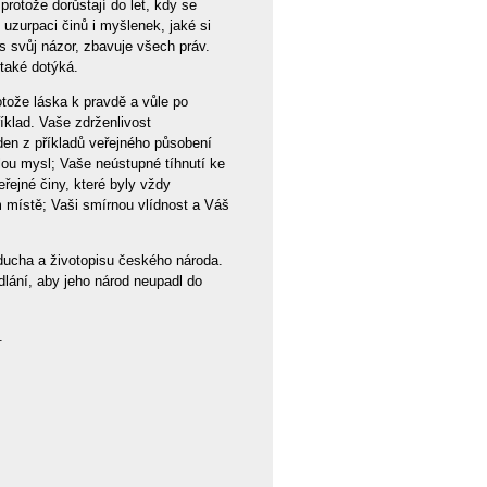
otože dorůstají do let, kdy se
 uzurpaci činů i myšlenek, jaké si
as svůj názor, zbavuje všech práv.
 také dotýká.
otože láska k pravdě a vůle po
íklad. Vaše zdrženlivost
eden z příkladů veřejného působení
lou mysl; Vaše neústupné tíhnutí ke
řejné činy, které byly vždy
 místě; Vaši smírnou vlídnost a Váš
 ducha a životopisu českého národa.
dlání, aby jeho národ neupadl do
.