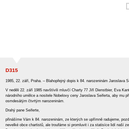
D315
1985, 22. září, Praha. – Blahopřejný dopis k 84. narozeninám Jaroslava S
V neděli 22. září 1985 navštívili mluvčí Charty 77 Jiří Dienstbier, Eva K
národního umělce a nositele Nobelovy ceny Jaroslava Seiferta, aby mu pře
osmdesátým čtvrtým narozeninám.
Drahý pane Seiferte,
přinášíme Vám k 84. narozeninám, ze kterých se upřímně radujeme, pozd
nevelké obce chartistů, ale troufáme si promluvit i za statisíce lidí naší 