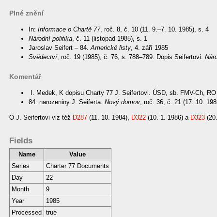
Plné znění
In:
Informace o Chartě 77
, roč. 8, č. 10 (11. 9.–7. 10. 1985), s. 4
Národní politika
, č. 11 (listopad 1985), s. 1
Jaroslav Seifert – 84.
Americké listy
, 4. září 1985
Svědectví
, roč. 19 (1985), č. 76, s. 788–789. Dopis Seifertovi.
Náro
Komentář
I. Medek, K dopisu Charty 77 J. Seifertovi. ÚSD, sb. FMV-Ch, RO 
84. narozeniny J. Seiferta.
Nový domov
, roč. 36, č. 21 (17. 10. 198
O J. Seifertovi viz též
D287
(11. 10. 1984),
D322
(10. 1. 1986) a
D323
(20.
Fields
Name
Value
Series
Charter 77 Documents
Day
22
Month
9
Year
1985
Processed
true