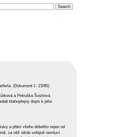
eiferta. (Dokument č. 23/85)
antůrková a Petruška Šustrová
dali blahopřejný dopis k jeho
ravy a přání všeho dobrého nejen od
země, za něž nikdo veřejně nemluví.