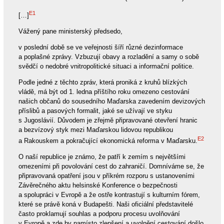
E1
[…]
Vážený pane ministerský předsedo,
v poslední době se ve veřejnosti šíří různé dezinformace
a poplašné zprávy. Vzbuzují obavy a rozladění a samy o sobě
svědčí o nedobré vnitropolitické situaci a informační politice.
Podle jedné z těchto zpráv, která proniká z kruhů blízkých
vládě, má být od 1. ledna příštího roku omezeno cestování
našich občanů do sousedního Maďarska zavedením devizových
příslibů a pasových formalit, jaké se užívají ve styku
s Jugoslávií. Důvodem je zřejmě připravované otevření hranic
a bezvízový styk mezi Maďarskou lidovou republikou
E2
a Rakouskem a pokračující ekonomická reforma v Maďarsku.
O naší republice je známo, že patří k zemím s největšími
omezeními při povolování cest do zahraničí. Domníváme se, že
připravovaná opatření jsou v příkrém rozporu s ustanoveními
Závěrečného aktu helsinské Konference o bezpečnosti
a spolupráci v Evropě a že ostře kontrastují s kulturním fórem,
které se právě koná v Budapešti. Naši oficiální představitelé
často proklamují souhlas a podporu procesu uvolňování
v Evropě a zde by namísto zlepšení a uvolnění cestování došlo