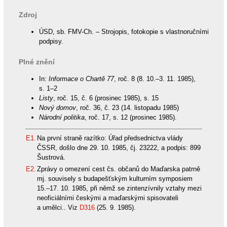
Zdroj
ÚSD, sb. FMV-Ch. – Strojopis, fotokopie s vlastnoručními
podpisy.
Plné znění
In:
Informace o Chartě 77
, roč. 8 (8. 10.–3. 11. 1985),
s. 1–2
Listy
, roč. 15, č. 6 (prosinec 1985), s. 15
Nový domov
, roč. 36, č. 23 (14. listopadu 1985)
Národní politika
, roč. 17, s. 12 (prosinec 1985).
E1.
Na první straně razítko: Úřad předsednictva vlády
ČSSR, došlo dne 29. 10. 1985, čj. 23222, a podpis: 899
Šustrová.
E2.
Zprávy o omezení cest čs. občanů do Maďarska patrně
mj. souvisely s budapešťským kulturním symposiem
15.–17. 10. 1985, při němž se zintenzívnily vztahy mezi
neoficiálními českými a maďarskými spisovateli
a umělci.. Viz
D316
(25. 9. 1985).