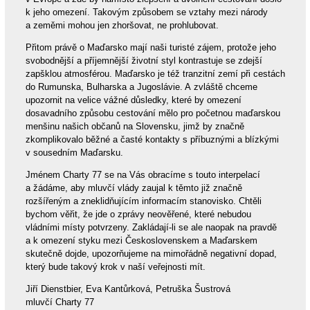
k jeho omezení. Takovým způsobem se vztahy mezi národy
a zeměmi mohou jen zhoršovat, ne prohlubovat.
Přitom právě o Maďarsko mají naši turisté zájem, protože jeho
svobodnější a příjemnější životní styl kontrastuje se zdejší
zapšklou atmosférou. Maďarsko je též tranzitní zemí při cestách
do Rumunska, Bulharska a Jugoslávie. A zvláště chceme
upozornit na velice vážné důsledky, které by omezení
dosavadního způsobu cestování mělo pro početnou maďarskou
menšinu našich občanů na Slovensku, jimž by značně
zkomplikovalo běžné a časté kontakty s příbuznými a blízkými
v sousedním Maďarsku.
Jménem Charty 77 se na Vás obracíme s touto interpelací
a žádáme, aby mluvčí vlády zaujal k těmto již značně
rozšířeným a zneklidňujícím informacím stanovisko. Chtěli
bychom věřit, že jde o zprávy neověřené, které nebudou
vládními místy potvrzeny. Zakládají-li se ale naopak na pravdě
a k omezení styku mezi Československem a Maďarskem
skutečně dojde, upozorňujeme na mimořádně negativní dopad,
který bude takový krok v naší veřejnosti mít.
Jiří Dienstbier, Eva Kantůrková, Petruška Šustrová
mluvčí Charty 77