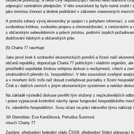
skutečně poškozují, a nikoli činy nepoškozující nikoho nebo dokonce čin
odporující centrálním předpisům. V této souvislosti by bylo nutné zrušit i 
jako trestnou činnost a drobné podnikání v zákonem stanovených mezích 
A protože zdravý vývoj ekonomiky je spojen i s pohybem informací, s v
svobodnou kritikou, svobodou projevu a shromažďování, s cestováním a 
s občanským sebevědomím a právní jistotou, podmíní úspěch požadovan
dodržování lidských a občanských práv.
(5) Charta 77 navrhuje:
Jako první krok k ozdravění ekonomických poměrů a řízení naší ekonomik
občanů republiky, doporučuje Charta 77 politickým i vládním orgánům, al
prostředků uspořádat širokou veřejnou diskusi o nezbytnosti, cílech a za
strukturálních přeměn čs. hospodářství. V této souvislosti zveřejnit ana
a v mnohem širší míře než dosud zveřejňovat poznatky z řízení hospodá
Číně a i dalších zemích s jiným ekonomickým systémem a neklást diskusi
Na základě výsledků diskuse pověřit tým složený z nejzkušenějších odbor
i praxe vypracovat konkrétní návrhy úprav fungování hospodářského mech
čs. národního hospodářství. Svou účast na práci takového týmu nabízejí 
Jiří Dienstbier, Eva Kantůrková, Petruška Šustrová
mluvčí Charty 77
Zasláno: předsedovi federální vlády ČSSR, předsedovi Státní plánovací 