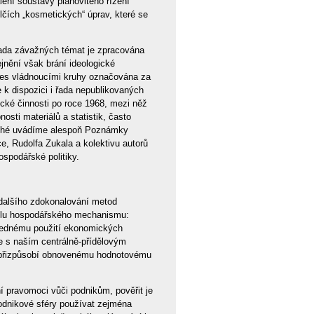
lení soustavy plánovitého řízení
ílčích „kosmetických“ úprav, které se
řada závažných témat je zpracována
ejnění však brání ideologické
odnes vládnoucími kruhy označována za
e k dispozici i řada nepublikovaných
ké činnosti po roce 1968, mezi něž
osti materiálů a statistik, často
 mnohé uvádíme alespoň Poznámky
 Rudolfa Zukala a kolektivu autorů
ospodářské politiky.
„dalšího zdokonalování metod
delu hospodářského mechanismu:
slednému použití ekonomických
e s naším centrálně-přídělovým
ce přizpůsobí obnovenému hodnotovému
í pravomoci vůči podnikům, pověřit je
podnikové sféry používat zejména