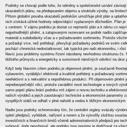
Podniky se chovají podle toho, že odměny a společenské uznání závisejí
ukazatelích plánu, na předepsaném objemu a struktuře výroby, na limitech 
Přitom globální povaha ukazatelů podnikům umožňuje plnit plán a uplatňo
nich získává užitné hodnoty odpovídající vyplaceným důchodům. Plán j
s centrem. V zájmu podniku je dostat co nejmenší plán a k němu co nejvíce
nejpohodlnější plnění, a zatajovanými rezervami se podnik nadto zajišťuje 
materiál a subdodávky včas a v požadovaném sortimentu. Protože všichn
a požadují více, než potřebují, převyšují požadavky podniků ve svém celk
pochází chronická nedostatkovost, tak typická pro naši ekonomiku, i rů
Navíc jsou problémy systému řízení násobeny nevhodnou strukturou čs. h
těžkého průmyslu a energeticky a surovinově náročných odvětví na úkor 
Když tedy hlavním cílem podniku je objemové plnění, je současně lhostej
vybavením, vyrábějící efektivně a kvalitně potřebný a požadovaný sortim
neefektivní a s nekvalitní a nepotřebnou produkcí. Při objemovém plnění
nejnebezpečnější věcí, protože zavádění nové technologie a nových výrobk
samo pojetí plánu brání podniku mít zájem o novou techniku a efektivnos
našich výrobků a jejich zaostávající technické a ekonomické parametry za
vyspělých států se odhalí v plné nahotě a vedou k těžkým ekonomickým 
Nadto jsou podniky ochromovány tím, že centrální orgány svázaly výrobní
spletí předpisů, vyhlášek, nařízení a norem a že vytvořily složitou sousta
investičních a finančních limitů včetně administrativních předpisů pro tec
vyhovují, jindy nevyhovují, ale podniky jsou povinny je dodržovat za všec