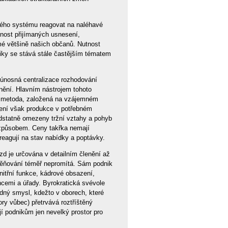
ového systému reagovat na naléhavé
nnost přijímaných usnesení,
mé většině našich občanů. Nutnost
ky se stává stále častějším tématem
eúnosná centralizace rozhodování
plnění. Hlavním nástrojem tohoto
ní metoda, založená na vzájemném
není však produkce v potřebném
dstatně omezeny tržní vztahy a pohyb
 způsobem. Ceny takřka nemají
eagují na stav nabídky a poptávky.
d je určována v detailním členění až
dměňování téměř nepromítá. Sám podnik
nitřní funkce, kádrové obsazení,
ancemi a úřady. Byrokratická svévole
dný smysl, kdežto v oborech, které
ry vůbec) přetrvává roztříštěný
jí podnikům jen nevelký prostor pro