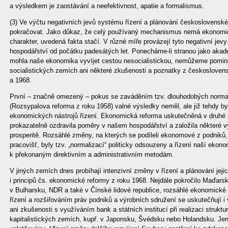
a výsledkem je zaostávání a neefektivnost, apatie a formalismus.
(3) Ve výčtu negativních jevů systému řízení a plánování československ
pokračovat. Jako důkaz, že celý používaný mechanismus nemá ekonomický
charakter, uvedená fakta stačí. V různé míře provázejí tyto negativní je
hospodářství od počátku padesátých let. Ponecháme-li stranou jako akad
mohla naše ekonomika vyvíjet cestou nesocialistickou, nemůžeme pomino
socialistických zemích ani některé zkušenosti a poznatky z českosloven
a 1968.
První – značně omezený – pokus se zaváděním tzv. dlouhodobých normat
(Rozsypalova reforma z roku 1958) valné výsledky neměl, ale již tehdy b
ekonomických nástrojů řízení. Ekonomická reforma uskutečněná v druhé 
prokazatelně ozdravila poměry v našem hospodářství a založila některé
prosperitě. Rozsáhlé změny, na kterých se podíleli ekonomové z podniků, 
pracovišť, byly tzv. „normalizací“ politicky odsouzeny a řízení naší ekon
k překonaným direktivním a administrativním metodám.
V jiných zemích dnes probíhají intenzivní změny v řízení a plánování jeji
i principů čs. ekonomické reformy z roku 1968. Nejdále pokročilo Maďa
v Bulharsku, NDR a také v Čínské lidové republice, rozsáhlé ekonomick
řízení a rozšiřováním práv podniků a výrobních sdružení se uskutečňují 
ani zkušenosti s využíváním bank a státních institucí při realizaci struk
kapitalistických zemích, kupř. v Japonsku, Švédsku nebo Holandsku. Jen