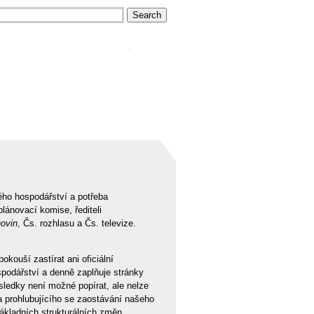
ého hospodářství a potřeba
ánovací komise, řediteli
ovin
, Čs. rozhlasu a Čs. televize.
kouší zastírat ani oficiální
spodářství a denně zaplňuje stránky
ýsledky není možné popírat, ale nelze
a prohlubujícího se zaostávání našeho
ákladních strukturálních změn