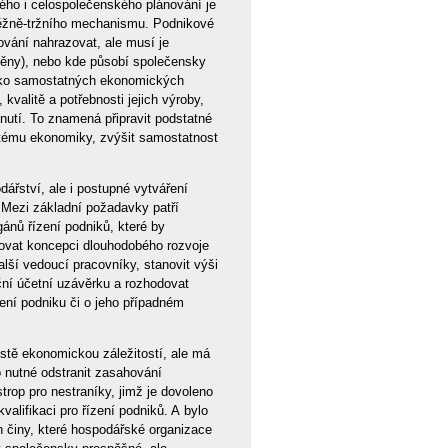
ého i celospolečenského plánování je
ěžně-tržního mechanismu. Podnikové
vání nahrazovat, ale musí je
změny), nebo kde působí společensky
 jako samostatných ekonomických
kvalitě a potřebnosti jejich výroby,
dnutí. To znamená připravit podstatné
tému ekonomiky, zvýšit samostatnost
řství, ale i postupné vytváření
Mezi základní požadavky patří
ánů řízení podniků, které by
čovat koncepci dlouhodobého rozvoje
alší vedoucí pracovníky, stanovit výši
ční účetní uzávěrku a rozhodovat
ení podniku či o jeho případném
istě ekonomickou záležitostí, ale má
o nutné odstranit zasahování
trop pro nestraníky, jimž je dovoleno
valifikaci pro řízení podniků. A bylo
en činy, které hospodářské organizace