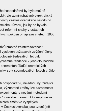
ého hospodářství by bylo možné
, ale administrativně-byrokratický
vy vývoj československého národního
emickou úvahu, jak by se bývala
ut reformní snahy v ostatních
ských pokusů o nápravu v letech 1958
ivů hmotné zainteresovanosti
yl vysloven požadavek zvýšení úlohy
polovině šedesátých let pak
 významné tendence k jeho dlouhodobé
centrálních úřadů i teoretických
omiky se v sedmdesátých letech vrátilo
ch hospodářství, nejednou využívající
rsko, významné změny lze zaznamenat
é experimenty s novými metodami
i v Sovětském svazu. Opomíjet nelze
turálních změn ve vyspělých
 v Československu jsou tvrdošíjně