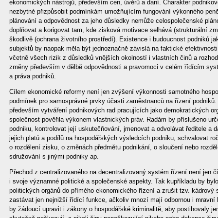
ekonomických nástrojů, především cen, úvěrů a daní. Charakter podnikov
nezbytné přizpůsobit podmínkám umožňujícím fungování výkonného pen
plánování a odpovědnost za jeho důsledky nemůže celospolečenské pláno
doplňovat a korigovat tam, kde zisková motivace selhává (strukturální 
škodlivě (ochrana životního prostředí). Existence i budoucnost podniků
subjektů by naopak měla být jednoznačně závislá na faktické efektivnosti, 
včetně všech rizik z důsledků vnějších okolností i vlastních činů a rozho
změny především v dělbě odpovědnosti a pravomoci v celém řídícím sys
a práva podniků.
Cílem ekonomické reformy není jen zvýšení výkonnosti samotného hospodá
podmínek pro samosprávné prvky účasti zaměstnanců na řízení podniků. 
především vytváření podnikových rad pracujících jako demokratických org
společnost pověřila výkonem vlastnických práv. Radám by příslušeno ur
podniku, kontrolovat její uskutečňování, jmenovat a odvolávat ředitele a d
jejich platů a podílů na hospodářských výsledcích podniku, schvalovat ro
o rozdělení zisku, o změnách předmětu podnikání, o sloučení nebo rozděl
sdružování s jinými podniky ap.
Přechod z centralizovaného na decentralizovaný systém řízení není jen č
i svoje významné politické a společenské aspekty. Tak kupříkladu by byl
politických orgánů do přímého ekonomického řízení a zrušit tzv. kádrový s
zastávat jen nejnižší řídící funkce, ačkoliv mnozí mají odbornou i mravní k
by žádoucí upravit i zákony o hospodářské kriminalitě, aby postihovaly j