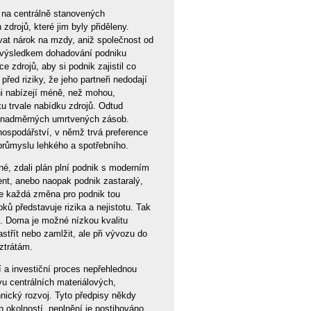
 na centrálně stanovených
zdrojů, které jim byly přiděleny.
vat nárok na mzdy, aniž společnost od
e výsledkem dohadování podniku
 zdrojů, aby si podnik zajistil co
před riziky, že jeho partneři nedodají
i nabízejí méně, než mohou,
u trvale nabídku zdrojů. Odtud
st nadměrných umrtvených zásob.
ospodářství, v němž trvá preference
průmyslu lehkého a spotřebního.
né, zdali plán plní podnik s moderním
ent, anebo naopak podnik zastaralý,
 je každá změna pro podnik tou
ů představuje rizika a nejistotu. Tak
t. Doma je možné nízkou kvalitu
střít nebo zamlžit, ale při vývozu do
ztrátám.
 a investiční proces nepřehlednou
vu centrálních materiálových,
hnický rozvoj. Tyto předpisy někdy
h okolností, neplnění je postihováno