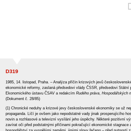
D319
1985, 14. listopad, Praha. – Analýza příčin krizových jevů československ
ekonomické reformy, zaslaná předsedovi vlády ČSSR, předsedovi Státní pl
Ekonomického ústavu ČSAV a redakcím
Rudého práva
,
Hospodářských n
(Dokument č. 28/85)
(1) Chronické neduhy a krizové jevy československé ekonomiky se už nepo
propaganda. Líčí je ovšem jako nepodstatné vady jinak prosperujícího ho
novin a rozhlasové a televizní vysílání jeho úspěchy. Některé pozitivní v
zavírat oči před podstatnými příčinami pokračující ekonomické stagnace 
hospodářství za vyspělými zeměmi, jinými slovy řečeno – před nutností z