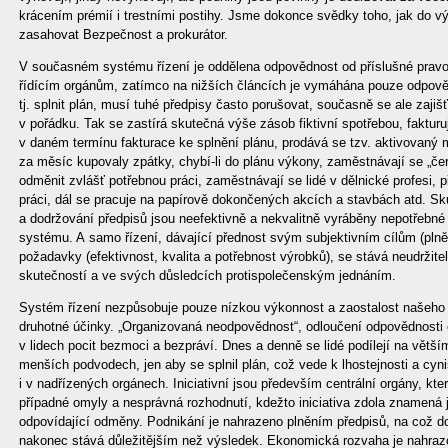
krácením prémií i trestními postihy. Jsme dokonce svědky toho, jak do vý
zasahovat Bezpečnost a prokurátor.
V současném systému řízení je oddělena odpovědnost od příslušné pravo
řídícím orgánům, zatímco na nižších článcích je vymáhána pouze odpově
tj. splnit plán, musí tuhé předpisy často porušovat, současně se ale zajiš
v pořádku. Tak se zastírá skutečná výše zásob fiktivní spotřebou, fakturuj
v daném termínu fakturace ke splnění plánu, prodává se tzv. aktivovaný m
za měsíc kupovaly zpátky, chybí-li do plánu výkony, zaměstnávají se „čern
odměnit zvlášť potřebnou práci, zaměstnávají se lidé v dělnické profesi, 
práci, dál se pracuje na papírově dokončených akcích a stavbách atd. Skut
a dodržování předpisů jsou neefektivně a nekvalitně vyráběny nepotřebné
systému. A samo řízení, dávající přednost svým subjektivním cílům (plněn
požadavky (efektivnost, kvalita a potřebnost výrobků), se stává neudržit
skutečností a ve svých důsledcích protispolečenským jednáním.
Systém řízení nezpůsobuje pouze nízkou výkonnost a zaostalost našeho 
druhotné účinky. „Organizovaná neodpovědnost“, odloučení odpovědnosti 
v lidech pocit bezmoci a bezpráví. Dnes a denně se lidé podílejí na větší
menších podvodech, jen aby se splnil plán, což vede k lhostejnosti a cyn
i v nadřízených orgánech. Iniciativní jsou především centrální orgány, kt
případné omyly a nesprávná rozhodnutí, kdežto iniciativa zdola znamená j
odpovídající odměny. Podnikání je nahrazeno plněním předpisů, na což do
nakonec stává důležitějším než výsledek. Ekonomická rozvaha je nahra