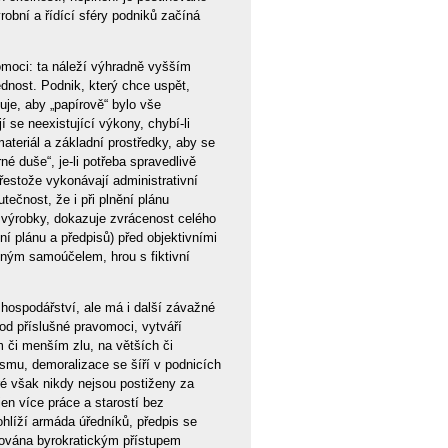
robní a řídící sféry podniků začíná
moci: ta náleží výhradně vyšším
dnost. Podnik, který chce uspět,
ťuje, aby „papírově“ bylo vše
í se neexistující výkony, chybí-li
ateriál a základní prostředky, aby se
é duše“, je-li potřeba spravedlivě
přestože vykonávají administrativní
ečnost, že i při plnění plánu
 výrobky, dokazuje zvrácenost celého
í plánu a předpisů) před objektivními
elným samoúčelem, hrou s fiktivní
hospodářství, ale má i další závažné
od příslušné pravomoci, vytváří
m či menším zlu, na větších či
ismu, demoralizace se šíří v podnicích
eré však nikdy nejsou postiženy za
en více práce a starostí bez
hlíží armáda úředníků, předpis se
zována byrokratickým přístupem