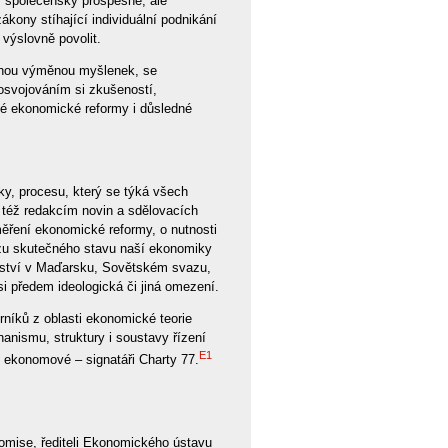
y společensky prospěšné, ale
zákony stíhající individuální podnikání
výslovně povolit.
olnou výměnou myšlenek, se
osvojováním si zkušeností,
é ekonomické reformy i důsledné
y, procesu, který se týká všech
e též redakcím novin a sdělovacích
měření ekonomické reformy, o nutnosti
lýzu skutečného stavu naší ekonomiky
řství v Maďarsku, Sovětském svazu,
 předem ideologická či jiná omezení.
níků z oblasti ekonomické teorie
anismu, struktury i soustavy řízení
E1
i ekonomové – signatáři Charty 77.
komise, řediteli Ekonomického ústavu