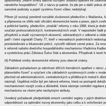
uplatňovány „Hlavní směry dalšího rozvíjení Souboru opatření ke zdokona
národního hospodářství“. Už z názvu je patrné, že jde jen o další pokus d
samotné podstaty a pojetí systému řízení vůbec nedotýkají.
Přitom již existují poměrně rozsáhlé zkušenosti především z Maďarska, 
a připravena ve sféře naší oficiální ekonomické teorie a praxe, jejich zveř
a politické bariéry, především „strašák“ reformy z roku 1968, která je d
součást protisocialistických, kontrarevolučních snah. V neposlední řadě j
příspěvků a studií významných ekonomů, odstraněných z odborné a vědec
patří i četní signatáři Charty 77, kteří v nesnadných podmínkách nedostupn
pronásledováni a šikanováni policií, vytvořili některé cenné práce. Za
k reformě našeho dnešního hospodářského mechanismu Vladimíra Kadlece,
a syntetickou práci Zdislava Šulce Stát a ekonomika. Příspěvek k teorii h
(4) Potřebné směry ekonomické reformy jsou obecně známy.
Základním požadavkem je odmítnutí dílčích formálních opatření v rámci 
plánovitého řízení“ a vytyčení cíle základních systémových změn v mo
přechod od administrativních, centralistických a přídělových metod k dů
nástrojů. Úspěšná může být jen taková reforma, která se postupně dokáž
mechanismem rozejít zcela a důsledně, která nástroje centrální regula
mechanismu se všemi jeho nezbytnými atributy.
Uvedený požadavek předpokládá omezit centrální orgány v jejich direktivn
odpovědností za optimální rozvoj ekonomiky jako celku a k ovlivňování 