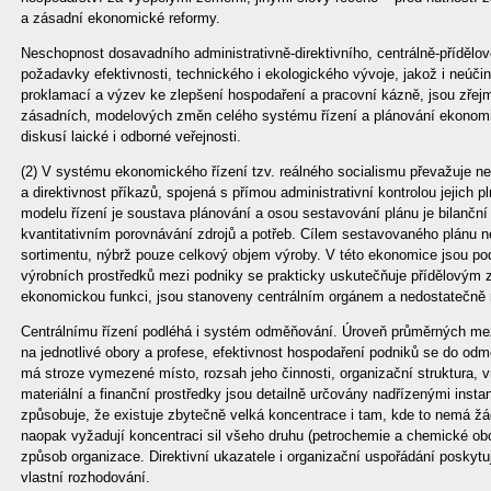
a zásadní ekonomické reformy.
Neschopnost dosavadního administrativně-direktivního, centrálně-příděl
požadavky efektivnosti, technického i ekologického vývoje, jakož i neúči
proklamací a výzev ke zlepšení hospodaření a pracovní kázně, jsou zřej
zásadních, modelových změn celého systému řízení a plánování ekonomi
diskusí laické i odborné veřejnosti.
(2) V systému ekonomického řízení tzv. reálného socialismu převažuje n
a direktivnost příkazů, spojená s přímou administrativní kontrolou jejich 
modelu řízení je soustava plánování a osou sestavování plánu je bilanč
kvantitativním porovnávání zdrojů a potřeb. Cílem sestavovaného plánu 
sortimentu, nýbrž pouze celkový objem výroby. V této ekonomice jsou po
výrobních prostředků mezi podniky se prakticky uskutečňuje přídělovým
ekonomickou funkci, jsou stanoveny centrálním orgánem a nedostatečně r
Centrálnímu řízení podléhá i systém odměňování. Úroveň průměrných mez
na jednotlivé obory a profese, efektivnost hospodaření podniků se do o
má stroze vymezené místo, rozsah jeho činnosti, organizační struktura, v
materiální a finanční prostředky jsou detailně určovány nadřízenými inst
způsobuje, že existuje zbytečně velká koncentrace i tam, kde to nemá žá
naopak vyžadují koncentraci sil všeho druhu (petrochemie a chemické obo
způsob organizace. Direktivní ukazatele i organizační uspořádání poskytu
vlastní rozhodování.