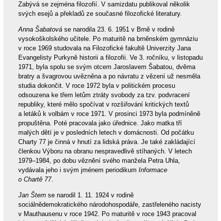
Zabývá se zejména filozofií. V samizdatu publikoval několik
svých esejů a překladů ze současné filozofické literatury.
Anna Šabatová
se narodila 23. 6. 1951 v Brně v rodině
vysokoškolského učitele. Po maturitě na brněnském gymnáziu
v roce 1969 studovala na Filozofické fakultě Univerzity Jana
Evangelisty Purkyně historii a filozofii. Ve 3. ročníku, v listopadu
1971, byla spolu se svým otcem Jaroslavem Šabatou, dvěma
bratry a švagrovou uvězněna a po návratu z vězení už nesměla
studia dokončit. V roce 1972 byla v politickém procesu
odsouzena ke třem letům ztráty svobody za tzv. podvracení
republiky, které mělo spočívat v rozšiřování kritických textů
a letáků k volbám v roce 1971. V prosinci 1973 byla podmíněně
propuštěna. Poté pracovala jako úřednice. Jako matka tří
malých dětí je v posledních letech v domácnosti. Od počátku
Charty 77 je činná v hnutí za lidská práva. Je také zakládající
členkou Výboru na obranu nespravedlivě stíhaných. V letech
1979–1984, po dobu věznění svého manžela Petra Uhla,
vydávala jeho i svým jménem periodikum
Informace
o Chartě 77
.
Jan Štern
se narodil 1. 11. 1924 v rodině
sociálnědemokratického národohospodáře, zastřeleného nacisty
v Mauthausenu v roce 1942. Po maturitě v roce 1943 pracoval