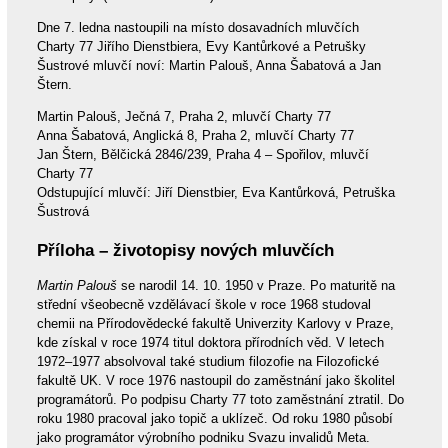
Dne 7. ledna nastoupili na místo dosavadních mluvčích
Charty 77 Jiřího Dienstbiera, Evy Kantůrkové a Petrušky
Šustrové mluvčí noví: Martin Palouš, Anna Šabatová a Jan
Štern.
Martin Palouš, Ječná 7, Praha 2, mluvčí Charty 77
Anna Šabatová, Anglická 8, Praha 2, mluvčí Charty 77
Jan Štern, Bělčická 2846/239, Praha 4 – Spořilov, mluvčí
Charty 77
Odstupující mluvčí: Jiří Dienstbier, Eva Kantůrková, Petruška
Šustrová
Příloha – životopisy nových mluvčích
Martin Palouš
se narodil 14. 10. 1950 v Praze. Po maturitě na
střední všeobecně vzdělávací škole v roce 1968 studoval
chemii na Přírodovědecké fakultě Univerzity Karlovy v Praze,
kde získal v roce 1974 titul doktora přírodních věd. V letech
1972–1977 absolvoval také studium filozofie na Filozofické
fakultě UK. V roce 1976 nastoupil do zaměstnání jako školitel
programátorů. Po podpisu Charty 77 toto zaměstnání ztratil. Do
roku 1980 pracoval jako topič a uklízeč. Od roku 1980 působí
jako programátor výrobního podniku Svazu invalidů Meta.