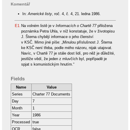
Komentář
In:
Americké listy
, roč. 4, č. 4, 21. ledna 1986.
E1.
Na volném listě je v
Informacích o Chartě 77
přiložena
poznámka Petra Uhla, v níž konstatuje, že v životopisu
J. Šterna chybějí informace o jeho členství
v KSČ. Mimo jiné píše: „Minulou příslušnost J. Šterna
ke KSČ není třeba, podle mého názoru, nijak utajovat.
Navíc, v Chartě 77 je stále dost lidí, pro něž je důležité,
jestliže vědí, že jeden z mluvčích byl, popřípadě je
spjat s komunistickým hnutím.“
Fields
Name
Value
Series
Charter 77 Documents
Day
7
Month
1
Year
1986
Processed
true
OCR
false