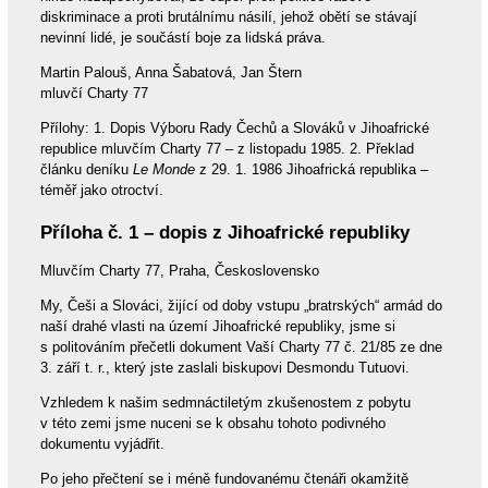
diskriminace a proti brutálnímu násilí, jehož obětí se stávají
nevinní lidé, je součástí boje za lidská práva.
Martin Palouš, Anna Šabatová, Jan Štern
mluvčí Charty 77
Přílohy: 1. Dopis Výboru Rady Čechů a Slováků v Jihoafrické
republice mluvčím Charty 77 – z listopadu 1985. 2. Překlad
článku deníku
Le Monde
z 29. 1. 1986 Jihoafrická republika –
téměř jako otroctví.
Příloha č. 1 – dopis z Jihoafrické republiky
Mluvčím Charty 77, Praha, Československo
My, Češi a Slováci, žijící od doby vstupu „bratrských“ armád do
naší drahé vlasti na území Jihoafrické republiky, jsme si
s politováním přečetli dokument Vaší Charty 77 č. 21/85 ze dne
3. září t. r., který jste zaslali biskupovi Desmondu Tutuovi.
Vzhledem k našim sedmnáctiletým zkušenostem z pobytu
v této zemi jsme nuceni se k obsahu tohoto podivného
dokumentu vyjádřit.
Po jeho přečtení se i méně fundovanému čtenáři okamžitě