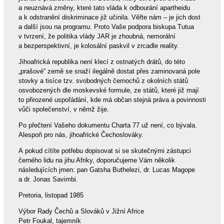
a neuznává změny, které tato vláda k odbourání apartheidu
a k odstranění diskriminace již učinila. Věřte nám – je jich dost
a další jsou na programu. Proto Vaše podpora biskupa Tutua
v tvrzení, že politika vlády JAR je zhoubná, nemorální
a bezperspektivní, je kolosální paskvil v zrcadle reality.
Jihoafrická republika není klecí z ostnatých drátů, do této
„prašové“ země se snaží ilegálně dostat přes zaminovaná pole
stovky a tisíce tzv. svobodných černochů z okolních států
osvobozených dle moskevské formule, ze států, které již mají
to přirozené uspořádání, kde má občan stejná práva a povinnosti
vůči společenství, v němž žije.
Po přečtení Vašeho dokumentu Charta 77 už není, co bývala.
Alespoň pro nás, jihoafrické Čechoslováky.
A pokud cítíte potřebu dopisovat si se skutečnými zástupci
černého lidu na jihu Afriky, doporučujeme Vám několik
následujících jmen: pan Gatsha Buthelezi, dr. Lucas Magope
a dr. Jonas Savimbi.
Pretoria, listopad 1985
Výbor Rady Čechů a Slováků v Jižní Africe
Petr Foukal, tajemník