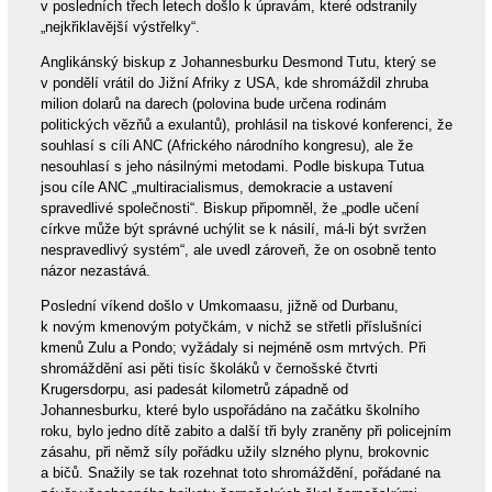
v posledních třech letech došlo k úpravám, které odstranily
„nejkřiklavější výstřelky“.
Anglikánský biskup z Johannesburku Desmond Tutu, který se
v pondělí vrátil do Jižní Afriky z USA, kde shromáždil zhruba
milion dolarů na darech (polovina bude určena rodinám
politických vězňů a exulantů), prohlásil na tiskové konferenci, že
souhlasí s cíli ANC (Afrického národního kongresu), ale že
nesouhlasí s jeho násilnými metodami. Podle biskupa Tutua
jsou cíle ANC „multiracialismus, demokracie a ustavení
spravedlivé společnosti“. Biskup připomněl, že „podle učení
církve může být správné uchýlit se k násilí, má-li být svržen
nespravedlivý systém“, ale uvedl zároveň, že on osobně tento
názor nezastává.
Poslední víkend došlo v Umkomaasu, jižně od Durbanu,
k novým kmenovým potyčkám, v nichž se střetli příslušníci
kmenů Zulu a Pondo; vyžádaly si nejméně osm mrtvých. Při
shromáždění asi pěti tisíc školáků v černošské čtvrti
Krugersdorpu, asi padesát kilometrů západně od
Johannesburku, které bylo uspořádáno na začátku školního
roku, bylo jedno dítě zabito a další tři byly zraněny při policejním
zásahu, při němž síly pořádku užily slzného plynu, brokovnic
a bičů. Snažily se tak rozehnat toto shromáždění, pořádané na