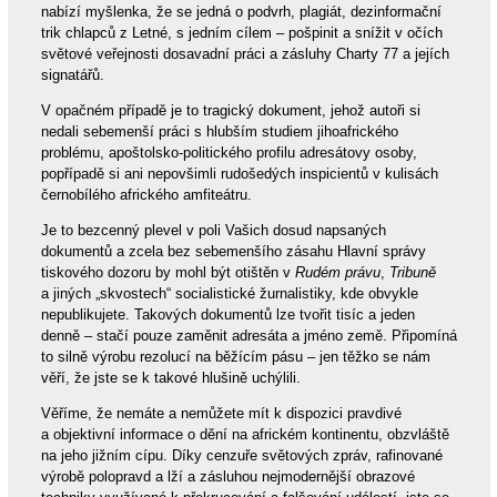
nabízí myšlenka, že se jedná o podvrh, plagiát, dezinformační
trik chlapců z Letné, s jedním cílem – pošpinit a snížit v očích
světové veřejnosti dosavadní práci a zásluhy Charty 77 a jejích
signatářů.
V opačném případě je to tragický dokument, jehož autoři si
nedali sebemenší práci s hlubším studiem jihoafrického
problému, apoštolsko-politického profilu adresátovy osoby,
popřípadě si ani nepovšimli rudošedých inspicientů v kulisách
černobílého afrického amfiteátru.
Je to bezcenný plevel v poli Vašich dosud napsaných
dokumentů a zcela bez sebemenšího zásahu Hlavní správy
tiskového dozoru by mohl být otištěn v
Rudém právu
,
Tribuně
a jiných „skvostech“ socialistické žurnalistiky, kde obvykle
nepublikujete. Takových dokumentů lze tvořit tisíc a jeden
denně – stačí pouze zaměnit adresáta a jméno země. Připomíná
to silně výrobu rezolucí na běžícím pásu – jen těžko se nám
věří, že jste se k takové hlušině uchýlili.
Věříme, že nemáte a nemůžete mít k dispozici pravdivé
a objektivní informace o dění na africkém kontinentu, obzvláště
na jeho jižním cípu. Díky cenzuře světových zpráv, rafinované
výrobě polopravd a lží a zásluhou nejmodernější obrazové