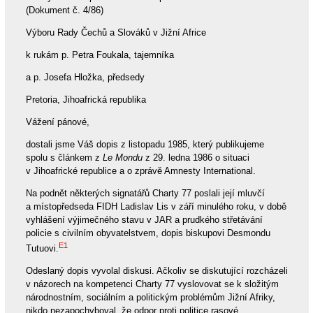
(Dokument č. 4/86)
Výboru Rady Čechů a Slováků v Jižní Africe
k rukám p. Petra Foukala, tajemníka
a p. Josefa Hložka, předsedy
Pretoria, Jihoafrická republika
Vážení pánové,
dostali jsme Váš dopis z listopadu 1985, který publikujeme
spolu s článkem z
Le Mondu
z 29. ledna 1986 o situaci
v Jihoafrické republice a o zprávě Amnesty International.
Na podnět některých signatářů Charty 77 poslali její mluvčí
a místopředseda FIDH Ladislav Lis v září minulého roku, v době
vyhlášení výjimečného stavu v JAR a prudkého střetávání
policie s civilním obyvatelstvem, dopis biskupovi Desmondu
E1
Tutuovi.
Odeslaný dopis vyvolal diskusi. Ačkoliv se diskutující rozcházeli
v názorech na kompetenci Charty 77 vyslovovat se k složitým
národnostním, sociálním a politickým problémům Jižní Afriky,
nikdo nezapochyboval, že odpor proti politice rasové