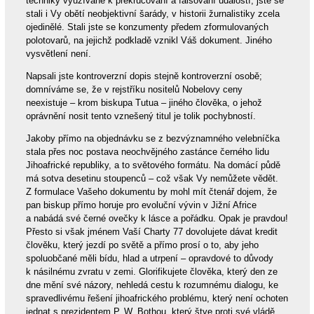
techniky využívané k překrucování a falšování událostí, jste se
stali i Vy obětí neobjektivní šarády, v historii žurnalistiky zcela
ojedinělé. Stali jste se konzumenty předem zformulovaných
polotovarů, na jejichž podkladě vznikl Váš dokument. Jiného
vysvětlení není.
Napsali jste kontroverzní dopis stejně kontroverzní osobě;
domníváme se, že v rejstříku nositelů Nobelovy ceny
neexistuje – krom biskupa Tutua – jiného člověka, o jehož
oprávnění nosit tento vznešený titul je tolik pochybností.
Jakoby přímo na objednávku se z bezvýznamného velebníčka
stala přes noc postava neochvějného zastánce černého lidu
Jihoafrické republiky, a to světového formátu. Na domácí půdě
má sotva desetinu stoupenců – což však Vy nemůžete vědět.
Z formulace Vašeho dokumentu by mohl mít čtenář dojem, že
pan biskup přímo horuje pro evoluční vývin v Jižní Africe
a nabádá své černé ovečky k lásce a pořádku. Opak je pravdou!
Přesto si však jménem Vaší Charty 77 dovolujete dávat kredit
člověku, který jezdí po světě a přímo prosí o to, aby jeho
spoluobčané měli bídu, hlad a utrpení – opravdové to důvody
k násilnému zvratu v zemi. Glorifikujete člověka, který den ze
dne mění své názory, nehledá cestu k rozumnému dialogu, ke
spravedlivému řešení jihoafrického problému, který není ochoten
jednat s prezidentem P. W. Bothou, který štve proti své vládě