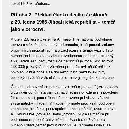
Josef Hložek, předseda
Příloha 2: Překlad článku deníku
Le Monde
z 29. ledna 1986 Jihoafrická republika – téměř
jako v otroctví.
V úterý 28. ledna zveřejnila Amnesty International podrobnou
zprávu o věznění jihoafrických černochů, kteří porušili zákony
o povinných propustkách, a o zacházení s těmito vězni. Tato
humanitární organizace věnuje uvedenému problému objemný
spis; uvádí se v něm, že tisíce černochů (v roce 1984 to bylo
238 000) je zatýkáno a vězněno proto, že byli přistižení bez
povolení v bílé zóně a že tito vězni patří mezi ty skupiny
politických vězňů v Jižní Africe, s nimiž je nejhůře zacházeno.
Černoši, odsouzení za porušení zákonů o „pasech“ (tyto doklady
určují černochům starším patnácti let místo, kde je jim povoleno
žít a pracovat), jsou někdy během svého pobytu ve vězení
systematicky mláceni. V každém případě jsou však podrobeni
zacházení „krutému, ponižujícímu a nelidskému“, uvádí zpráva
AI. Mohou být „pronajati“ nebo „prodáni“ bílým farmářům při
podmíněném propuštění z vězení. Jsou tedy užíváni pro
nucenou práci „téměř jako v otroctví“. AI nicméně udává, že