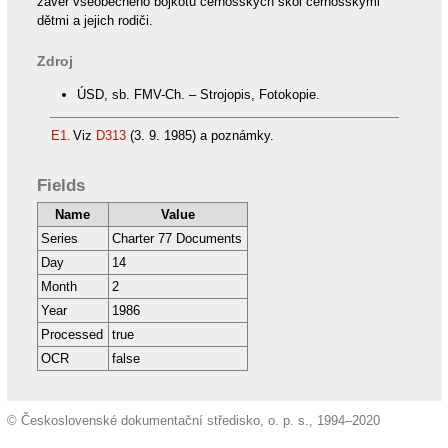
závěr všeobecného bojkotu černošských škol černošskými
dětmi a jejich rodiči.
Zdroj
ÚSD, sb. FMV-Ch. – Strojopis, Fotokopie.
E1.
Viz
D313
(3. 9. 1985) a poznámky.
Fields
Name
Value
Series
Charter 77 Documents
Day
14
Month
2
Year
1986
Processed
true
OCR
false
© Československé dokumentační středisko, o. p. s., 1994–2020