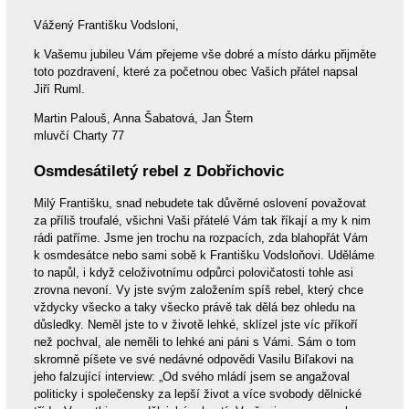
Vážený Františku Vodsloni,
k Vašemu jubileu Vám přejeme vše dobré a místo dárku přijměte
toto pozdravení, které za početnou obec Vašich přátel napsal
Jiří Ruml.
Martin Palouš, Anna Šabatová, Jan Štern
mluvčí Charty 77
Osmdesátiletý rebel z Dobřichovic
Milý Františku, snad nebudete tak důvěrné oslovení považovat
za příliš troufalé, všichni Vaši přátelé Vám tak říkají a my k nim
rádi patříme. Jsme jen trochu na rozpacích, zda blahopřát Vám
k osmdesátce nebo sami sobě k Františku Vodsloňovi. Uděláme
to napůl, i když celoživotnímu odpůrci polovičatosti tohle asi
zrovna nevoní. Vy jste svým založením spíš rebel, který chce
vždycky všecko a taky všecko právě tak dělá bez ohledu na
důsledky. Neměl jste to v životě lehké, sklízel jste víc příkoří
než pochval, ale neměli to lehké ani páni s Vámi. Sám o tom
skromně píšete ve své nedávné odpovědi Vasilu Biľakovi na
jeho falzující interview: „Od svého mládí jsem se angažoval
politicky i společensky za lepší život a více svobody dělnické