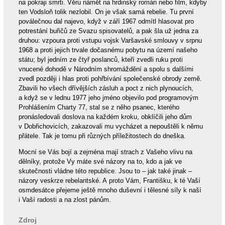
na pokraji smrti. Věru námět na hrdinský román nebo film, kdyby
ten Vodsloň tolik nezlobil. On je však samá rebelie. Tu první
poválečnou dal najevo, když v září 1967 odmítl hlasovat pro
potrestání buřičů ze Svazu spisovatelů, a pak šla už jedna za
druhou: vzpoura proti vstupu vojsk Varšavské smlouvy v srpnu
1968 a proti jejich trvale dočasnému pobytu na území našeho
státu; byl jedním ze čtyř poslanců, kteří zvedli ruku proti
vnucené dohodě v Národním shromáždění a spolu s dalšími
zvedl později i hlas proti pohřbívání společenské obrody země.
Zbavili ho všech dřívějších zásluh a poct z nich plynoucích,
a když se v lednu 1977 jeho jméno objevilo pod programovým
Prohlášením Charty 77, stal se z něho psanec, kterého
pronásledovali doslova na každém kroku, obklíčili jeho dům
v Dobřichovicích, zakazovali mu vycházet a nepouštěli k němu
přátele. Tak je tomu při různých příležitostech do dneška.
Mocní se Vás bojí a zejména mají strach z Vašeho vlivu na
dělníky, protože Vy máte své názory na to, kdo a jak ve
skutečnosti vládne této republice. Jsou to – jak také jinak –
názory veskrze rebelantské. A proto Vám, Františku, k té Vaší
osmdesátce přejeme ještě mnoho duševní i tělesné síly k naší
i Vaší radosti a na zlost pánům.
Zdroj