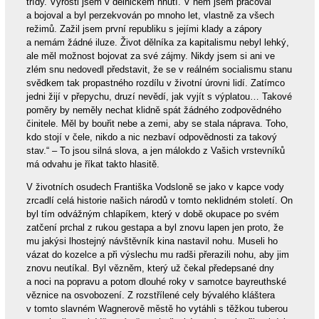
třídy. Vyrostl jsem v dělnickém hnutí. V něm jsem pracoval
a bojoval a byl perzekvován po mnoho let, vlastně za všech
režimů. Zažil jsem první republiku s jejími klady a zápory
a nemám žádné iluze. Život dělníka za kapitalismu nebyl lehký,
ale měl možnost bojovat za své zájmy. Nikdy jsem si ani ve
zlém snu nedovedl představit, že se v reálném socialismu stanu
svědkem tak propastného rozdílu v životní úrovni lidí. Zatímco
jedni žijí v přepychu, druzí nevědí, jak vyjít s výplatou… Takové
poměry by neměly nechat klidně spát žádného zodpovědného
činitele. Měl by bouřit nebe a zemi, aby se stala náprava. Toho,
kdo stojí v čele, nikdo a nic nezbaví odpovědnosti za takový
stav.“ – To jsou silná slova, a jen málokdo z Vašich vrstevníků
má odvahu je říkat takto hlasitě.
V životních osudech Františka Vodsloně se jako v kapce vody
zrcadlí celá historie našich národů v tomto neklidném století. On
byl tím odvážným chlapíkem, který v době okupace po svém
zatčení prchal z rukou gestapa a byl znovu lapen jen proto, že
mu jakýsi lhostejný návštěvník kina nastavil nohu. Museli ho
vázat do kozelce a při výslechu mu radši přerazili nohu, aby jim
znovu neutíkal. Byl vězněm, který už čekal předepsané dny
a noci na popravu a potom dlouhé roky v samotce bayreuthské
věznice na osvobození. Z rozstřílené cely bývalého kláštera
v tomto slavném Wagnerově městě ho vytáhli s těžkou tuberou