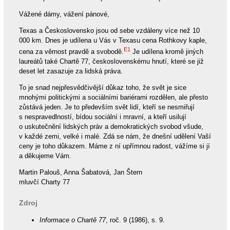
Vážené dámy, vážení pánové,
Texas a Československo jsou od sebe vzdáleny více než 10
000 km. Dnes je udílena u Vás v Texasu cena Rothkovy kaple,
E1
cena za věrnost pravdě a svobodě.
Je udílena kromě jiných
laureátů také Chartě 77, československému hnutí, které se již
deset let zasazuje za lidská práva.
To je snad nejpřesvědčivější důkaz toho, že svět je sice
mnohými politickými a sociálními bariérami rozdělen, ale přesto
zůstává jeden. Je to především svět lidí, kteří se nesmiřují
s nespravedlností, bídou sociální i mravní, a kteří usilují
o uskutečnění lidských práv a demokratických svobod všude,
v každé zemi, velké i malé. Zdá se nám, že dnešní udělení Vaší
ceny je toho důkazem. Máme z ní upřímnou radost, vážíme si jí
a děkujeme Vám.
Martin Palouš, Anna Šabatová, Jan Štern
mluvčí Charty 77
Zdroj
Informace o Chartě 77
, roč. 9 (1986), s. 9.