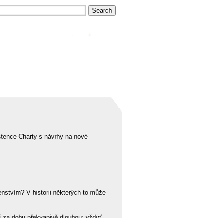
istence Charty s návrhy na nové
nstvím? V historii některých to může
ní za dobu překvapivě dlouhou: vždyť