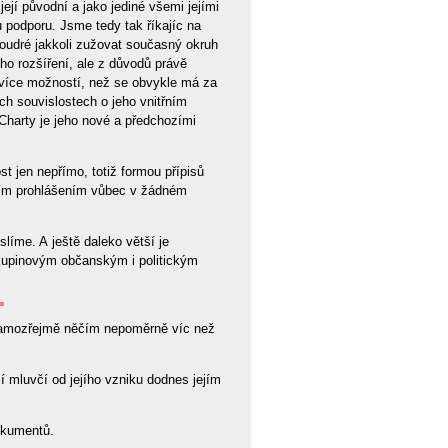
ejí původní a jako jediné všemi jejími
 podporu. Jsme tedy tak říkajíc na
oudré jakkoli zužovat současný okruh
ho rozšíření, ale z důvodů právě
 více možností, než se obvykle má za
ch souvislostech o jeho vnitřním
Charty je jeho nové a předchozími
st jen nepřímo, totiž formou přípisů
dním prohlášením vůbec v žádném
líme. A ještě daleko větší je
skupinovým občanským i politickým
 samozřejmě něčím nepoměrně víc než
í mluvčí od jejího vzniku dodnes jejím
dokumentů.