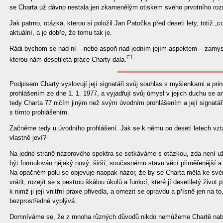
se Charta už dávno nestala jen zkamenělým otiskem svého prvotního ro
Jak patrno, otázka, kterou si položil Jan Patočka před deseti lety, totiž „co
aktuální, a je dobře, že tomu tak je.
Rádi bychom se nad ní – nebo aspoň nad jedním jejím aspektem – zamyslel
E1
kterou nám desetiletá práce Charty dala.
Podpisem Charty vyslovují její signatáři svůj souhlas s myšlenkami a pri
prohlášením ze dne 1. 1. 1977, a vyjadřují svůj úmysl v jejich duchu se 
tedy Charta 77 ničím jiným než svým úvodním prohlášením a její signatá
s tímto prohlášením.
Začněme tedy u úvodního prohlášení. Jak se k němu po deseti letech vz
vlastně jeví?
Na jedné straně názorového spektra se setkáváme s otázkou, zda není 
být formulován nějaký nový, širší, současnému stavu věcí přiměřenější a 
Na opačném pólu se objevuje naopak názor, že by se Charta měla ke své
vrátit, rozejít se s pestrou škálou úkolů a funkcí, které jí desetiletý život 
k nimž ji její vnitřní praxe přivedla, a omezit se opravdu a přísně jen na t
bezprostředně vyplývá.
Domníváme se, že z mnoha různých důvodů nikdo nemůžeme Chartě nabíz