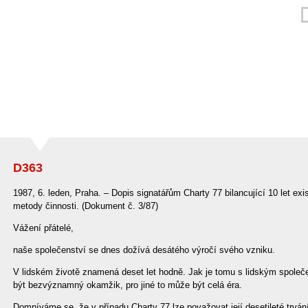
D363
1987, 6. leden, Praha. – Dopis signatářům Charty 77 bilancující 10 let ex
metody činnosti. (Dokument č. 3/87)
Vážení přátelé,
naše společenství se dnes dožívá desátého výročí svého vzniku.
V lidském životě znamená deset let hodně. Jak je tomu s lidským společe
být bezvýznamný okamžik, pro jiné to může být celá éra.
Domníváme se, že v případu Charty 77 lze považovat její desetileté trvá