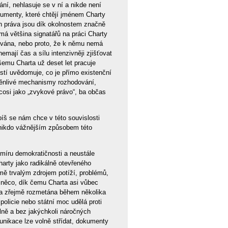
í, nehlasuje se v ní a nikde není
umenty, které chtějí jménem Charty
jich práva jsou dík okolnostem značně
 má většina signatářů na práci Charty
ikována, nebo proto, že k němu nemá
nemají čas a sílu intenzivněji zjišťovat
šemu Charta už deset let pracuje
ěstí uvědomuje, co je přímo existenční
oměnlivé mechanismy rozhodování,
osi jako „zvykové právo“, ba občas
íš se nám chce v této souvislosti
 nikdo vážnějším způsobem této
 míru demokratičnosti a neustále
arty jako radikálně otevřeného
mě trvalým zdrojem potíží, problémů,
 něco, dík čemu Charta asi vůbec
yla zřejmě rozmetána během několika
policie nebo státní moc udělá proti
olně a bez jakýchkoli náročných
nikace lze volně střídat, dokumenty