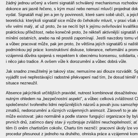
žádný jednou určený a všemi signatáři schválený mechanismus rozhodován
dokonce ani jasně řečeno, s kým musí nebo nemusí mluvčí projednat dok
vydat. Signatáři mají jen a jen ty povinnosti, které sami sobě uloží, a je
teoretická: kterýkoli signatář sice může do čehokoliv mluvit, v praxi však
vliv velmi malý, ať už proto, že se necítí být k jejímu ovlivňování kvalif
praktickou příležitost, nebo konečně proto, že někteří aktivnější signatáři 
mínění ostatních, anebo na ně prostě zapomínají. Jestli navzdory tomu v
a vůbec pracovat může, pak jen proto, že většina jejích signatářů si našt
podmínkou její práce: konstruktivní diskuse, tolerance, neformální a pr
vzájemná důvěra spojená s respektem k obecnému konsensu, solidarita, c
i něco jako tradice. A ovšem vůle k dorozumění a vůbec dobrá vůle.
Jak snadno zneužitelný je takový stav, nemusíme asi dlouze rozvádět. Sp
vyjádřit své nepřestávající radostné překvapení nad tím, že dosud téměř
situace nezneužil.
Absence jakýchkoli určitějších pravidel, nutnost kombinovat dosažitelnou
nutným ohledem na „bezpečnostní aspekt“, a vůbec celková zvláštnost Ch
společenství tvořeného lidmi nejrůznějších názorů a povah jsou samozřej
zmatků, nedorozumění a různých vzájemných animozit. Zároveň to je ale
může existovat: jako normálně a podle stanov fungující organizace by b
prvních dnů, zatímco daný stav ji vyzbrojuje zvláštní neuchopitelností; ať 
těm či oněm chartistům cokoliv, Chartu tím nezničí: pracovní úkoly lze v
procedur přesunout z jednoho na druhého, ohniska práce a vzájemné komu