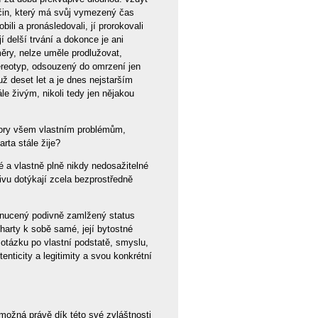
 čin, který má svůj vymezený čas
bili a pronásledovali, jí prorokovali
jí delší trvání a dokonce je ani
měry, nelze uměle prodlužovat,
reotyp, odsouzený do omrzení jen
už deset let a je dnes nejstarším
e živým, nikoli tedy jen nějakou
dory všem vlastním problémům,
rta stále žije?
né a vlastně plně nikdy nedosažitelné
ivu dotýkají zcela bezprostředně
vynucený podivně zamlžený status
Charty k sobě samé, její bytostné
d otázku po vlastní podstatě, smyslu,
nticity a legitimity a svou konkrétní
 možná právě dík této své zvláštnosti