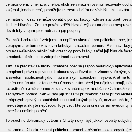
Je prostorem, v němž a v jehož okolí se výrazně rozvinul nezávislý duchov
jakýmsi „ledoborcem“, prorážejícím cestu dalším nezávislým iniciativám.
Je instancí, k níž se může obrátit o pomoc každý, kdo se stal obětí bezp
jimž je křivděno. Za tuto pověst vděčí hlavně Výboru na obranu nespravedl
devíti lety v jejím prostředí a za její podpory.
Pro naši i zahraniční veřejnost, a nepřímo vlastně i pro politickou moc,
veřejným a přitom nezávislým kritickým zrcadlem poměrů. V situaci, kdy 
projevu veřejného mínění tak drasticky podvázány, začal její hlas de fact
a nedostatečně – toto veřejné mínění nahrazovat.
Tím, že představuje určitý víceméně obecně (aspoň teoreticky) aplikova
a naplnění práva a povinnosti občana vyjadřovat se k věcem veřejným, v
a svědomí společnosti jako impuls a svým způsobem i výzva. A ať na tu vý
i jejím odmítnutím, k fenoménu Charty se tím přeci jen nějak vztahují, n
rozostřeném a všestranně zrelativizovaném spektru občanských možností
záchytným bodem. Není-li tato její zvláštní přítomnost často přímo viditeln
z nějakých zjevných sociálních nebo politických pohybů, neznamená to,
neexistuje a skrytě nepůsobí. To je věc, kterou si dnes už asi uvědomují
specifiku našich poměrů.
To všechno dohromady vytváří z Charty nový, byť jakkoli osobitý subjekt
Jak známo, Charta 77 není politickou formací v běžném slova smyslu (te