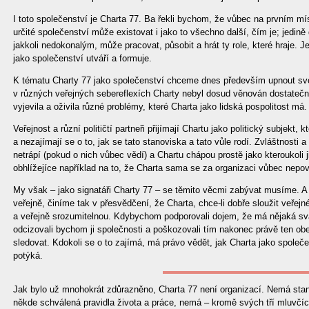
I toto společenství je Charta 77. Ba řekli bychom, že vůbec na prvním mís
určité společenství může existovat i jako to všechno další, čím je; jedině
jakkoli nedokonalým, může pracovat, působit a hrát ty role, které hraje. 
jako společenství utváří a formuje.
K tématu Charty 77 jako společenství chceme dnes především upnout svo
v různých veřejných sebereflexích Charty nebyl dosud věnován dostatečný
vyjevila a oživila různé problémy, které Charta jako lidská pospolitost má.
Veřejnost a různí političtí partneři přijímají Chartu jako politický subjekt,
a nezajímají se o to, jak se tato stanoviska a tato vůle rodí. Zvláštnosti 
netrápí (pokud o nich vůbec vědí) a Chartu chápou prostě jako kteroukoli j
obhlížejíce například na to, že Charta sama se za organizaci vůbec nepov
My však – jako signatáři Charty 77 – se těmito věcmi zabývat musíme. A
veřejně, činíme tak v přesvědčení, že Charta, chce-li dobře sloužit veřej
a veřejně srozumitelnou. Kdybychom podporovali dojem, že má nějaká svá
odcizovali bychom ji společnosti a poškozovali tím nakonec právě ten ob
sledovat. Kdokoli se o to zajímá, má právo vědět, jak Charta jako společe
potýká.
Jak bylo už mnohokrát zdůrazněno, Charta 77 není organizací. Nemá st
někde schválená pravidla života a práce, nemá – kromě svých tří mluvčí