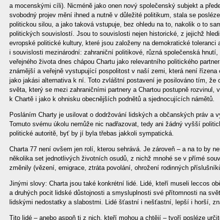
a mocenskými cíli). Nicméně jako onen nový společenský subjekt a pře
svobodný projev mění ihned a nutně v důležité politikum, stala se posléze i
politickou silou, a jako taková vstupuje, bez ohledu na to, nakolik o to sa
politických souvislostí. Jsou to souvislosti nejen historické, z jejichž hle
evropské politické kultury, které jsou založeny na demokratické toleranci
i souvislosti mezinárodní: zahraniční politikové, různá společenská hnutí,
veřejného života dnes chápou Chartu jako relevantního politického partnera
známější a veřejně vystupující pospolitost v naší zemi, která není řízena 
jako jakási alternativa k ní. Toto zvláštní postavení je posilováno tím, že
světa, který se mezi zahraničními partnery a Chartou postupně rozvinul, 
k Chartě i jako k ohnisku obecnějších podnětů a sjednocujících námětů.
Posláním Charty je usilovat o dodržování lidských a občanských práv a 
Tomuto svému úkolu nemůže nic nadřazovat, tedy ani žádný vyšší politic
politické autoritě, byť by jí byla třebas jakkoli sympatická.
Charta 77 není ovšem jen rolí, kterou sehrává. Je zároveň – a na to by 
několika set jednotlivých životních osudů, z nichž mnohé se v přímé sou
změnily (vězení, emigrace, ztráta povolání, ohrožení rodinných příslušník
Jinými slovy: Charta jsou také konkrétní lidé. Lidé, kteří museli leccos o
a druhých pocit lidské důstojnosti a smysluplnosti své přítomnosti na světě
lidskými nedostatky a slabostmi. Lidé šťastní i nešťastní, lepší i horší, 
Tito lidé – anebo aspoň ti z nich, kteří mohou a chtějí – tvoří posléze urči