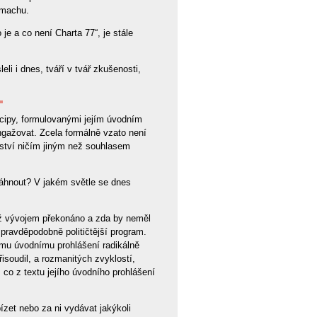
zmachu.
 je a co není Charta 77“, je stále
i i dnes, tváří v tvář zkušenosti,
ncipy, formulovanými jejím úvodním
angažovat. Zcela formálně vzato není
řství ničím jiným než souhlasem
táhnout? V jakém světle se dnes
už vývojem překonáno a zda by neměl
pravděpodobně političtější program.
mu úvodnímu prohlášení radikálně
přisoudil, a rozmanitých zvyklostí,
o, co z textu jejího úvodního prohlášení
et nebo za ni vydávat jakýkoli