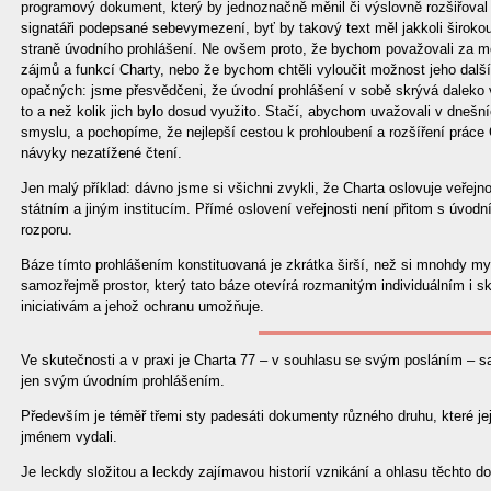
programový dokument, který by jednoznačně měnil či výslovně rozšiřoval j
signatáři podepsané sebevymezení, byť by takový text měl jakkoli širokou
straně úvodního prohlášení. Ne ovšem proto, že bychom považovali za m
zájmů a funkcí Charty, nebo že bychom chtěli vyloučit možnost jeho další
opačných: jsme přesvědčeni, že úvodní prohlášení v sobě skrývá daleko
to a než kolik jich bylo dosud využito. Stačí, abychom uvažovali v dnešní
smyslu, a pochopíme, že nejlepší cestou k prohloubení a rozšíření práce 
návyky nezatížené čtení.
Jen malý příklad: dávno jsme si všichni zvykli, že Charta oslovuje veřejno
státním a jiným institucím. Přímé oslovení veřejnosti není přitom s úvo
rozporu.
Báze tímto prohlášením konstituovaná je zkrátka širší, než si mnohdy mys
samozřejmě prostor, který tato báze otevírá rozmanitým individuálním i 
iniciativám a jehož ochranu umožňuje.
Ve skutečnosti a v praxi je Charta 77 – v souhlasu se svým posláním –
jen svým úvodním prohlášením.
Především je téměř třemi sty padesáti dokumenty různého druhu, které jej
jménem vydali.
Je leckdy složitou a leckdy zajímavou historií vznikání a ohlasu těchto 