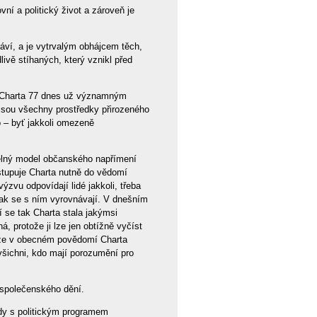
ní a politický život a zároveň je
ráví, a je vytrvalým obhájcem těch,
ivě stíhaných, který vznikl před
 je Charta 77 dnes už významným
jsou všechny prostředky přirozeného
o – byť jakkoli omezeně
telný model občanského napřímení
stupuje Charta nutně do vědomí
zvu odpovídají lidé jakkoli, třeba
ějak se s ním vyrovnávají. V dnešním
 se tak Charta stala jakýmsi
á, protože ji lze jen obtížně vyčíst
 že v obecném povědomí Charta
 všichni, kdo mají porozumění pro
 společenského dění.
dy s politickým programem