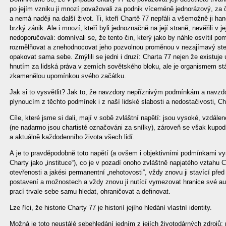
po jejím vzniku ji mnozí považovali za podnik víceméně jednorázový, za
a nemá naději na další život. Ti, kteří Chartě 77 nepřáli a všemožně ji hano
brzký zánik. Ale i mnozí, kteří byli jednoznačně na její straně, nevěřili v je
nedoporučovali: domnívali se, že tento čin, který jako by náhle osvítil po
rozmělňovat a znehodnocovat jeho pozvolnou proměnou v nezajímavý ste
opakovat sama sebe. Zmýlili se jedni i druzí: Charta 77 nejen že existuje 
hnutím za lidská práva v zemích sovětského bloku, ale je organismem stál
zkamenělou upomínkou svého začátku.
Jak si to vysvětlit? Jak to, že navzdory nepříznivým podmínkám a navz
plynoucím z těchto podmínek i z naší lidské slabosti a nedostačivosti, Cha
Cíle, které jsme si dali, mají v sobě zvláštní napětí: jsou vysoké, vzdále
(ne nadarmo jsou chartisté označováni za snílky), zároveň se však kupod
a aktuálně každodenního života všech lidí.
A je to pravděpodobně toto napětí (a ovšem i objektivními podmínkami 
Charty jako „instituce“), co je v pozadí onoho zvláštně napjatého vztahu 
otevřenosti a jakési permanentní „nehotovosti“, vždy znovu ji stavící pře
postavení a možnostech a vždy znovu ji nutící vymezovat hranice své aute
prací trvale sebe samu hledat, ohraničovat a definovat.
Lze říci, že historie Charty 77 je historií jejího hledání vlastní identity.
Možná je toto neustálé sebehledání jedním z jejích životodárných zdrojů;