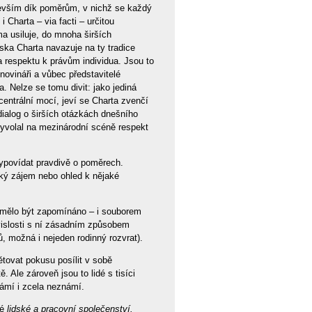
devším dík poměrům, v nichž se každý
 Charta – via facti – určitou
ma usiluje, do mnoha širších
diska Charta navazuje na ty tradice
 a respektu k právům individua. Jsou to
 novináři a vůbec představitelé
. Nelze se tomu divit: jako jediná
centrální mocí, jeví se Charta zvenčí
 dialog o širších otázkách dnešního
vyvolal na mezinárodní scéně respekt
vypovídat pravdivě o poměrech.
ký zájem nebo ohled k nějaké
nemělo být zapomínáno – i souborem
vislosti s ní zásadním způsobem
ů, možná i nejeden rodinný rozvrat).
bětovat pokusu posílit v sobě
. Ale zároveň jsou to lidé s tisíci
známí i zcela neznámí.
té
lidské a pracovní společenství.