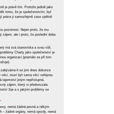
tě je právě tím. Protože jedině jako
 dík tomu, že je společenstvím, byť
Její práce ji samozřejmě zase zpětně
u pozornost. Nejen proto, že mu
 zájem, ale i proto, že poslední doba
 který má svá stanoviska a svou vůli,
a problémy Charty jako společenství je
inou organizaci (pramálo se při tom
ažuje).
 zabýváme-li se jimi dnes dokonce
né věci, musí být sama věcí veřejnou
 tajemství jiným nepřístupná,
ecný zájem, který si předsevzala
nství žije a s jakými problémy se
anovy, nemá žádná pevná a někým
ch – žádné orgány, nemá sjezdy, nemá