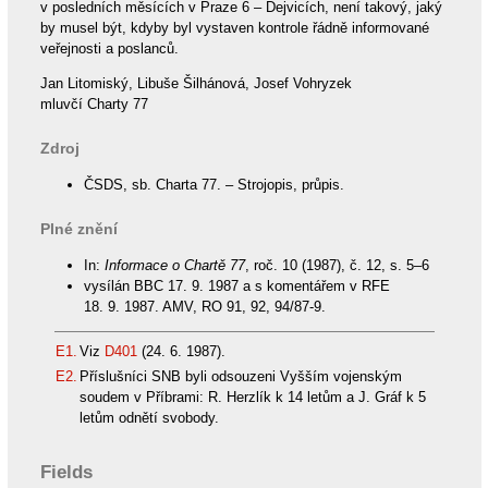
v posledních měsících v Praze 6 – Dejvicích, není takový, jaký
by musel být, kdyby byl vystaven kontrole řádně informované
veřejnosti a poslanců.
Jan Litomiský, Libuše Šilhánová, Josef Vohryzek
mluvčí Charty 77
Zdroj
ČSDS, sb. Charta 77. – Strojopis, průpis.
Plné znění
In:
Informace o Chartě 77
, roč. 10 (1987), č. 12, s. 5–6
vysílán BBC 17. 9. 1987 a s komentářem v RFE
18. 9. 1987. AMV, RO 91, 92, 94/87-9.
E1.
Viz
D401
(24. 6. 1987).
E2.
Příslušníci SNB byli odsouzeni Vyšším vojenským
soudem v Příbrami: R. Herzlík k 14 letům a J. Gráf k 5
letům odnětí svobody.
Fields