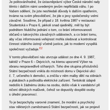
Je politováníhodné, že ústavněprávní výbor České národní rady
těmto i dalším námi uvedeným jevům nepřikládá váhu. I po
Vašem sdělení, že jste neshledali důvody k dalším opatřením,
trváme na svém přesvědčení, že jde o jevy společensky velmi
závažné. Soudíme, že případ z 18. května 1987 v restauraci
Studentská v Praze 6, jakkoli snad ojedinělý, měl by být
podnětem hlubšího jednání o tom, co brání informovanosti
občanů o takovýchto závažných událostech, a co brání tomu,
aby včas informovaná veřejnost mohla sledovat a kontrolovat
činnost státního ústrojí včetně justice, jak to moderní vyspělá
E2
společnost vyžaduje.
V tomto přesvědčení nás utvrzuje událost ze dne 4. 9. 1987,
taktéž v Praze 6 – Dejvicích, na kterou upozornil Výbor na
obranu nespravedlivě stíhaných. Toho dne skupina příslušníků
Státní bezpečnosti vnikla do místnosti domu v Dejvické ulici
č. 7, určeného k demolici, a zničila v něm malby dětí na stěnách
a plakátech a poškodila elektrické zařízení. Tentokrát údajně
nedošlo k žádnému útoku na osobu, došlo však k vandalství při
ničení dětských malůvek, čehož se dopustily dospělé osoby
s úřední pravomocí.
To je bezpochyby varovné znamení, že morální a psychický
stav některých zaměstnanců Státní bezpečnosti, jak se projevil