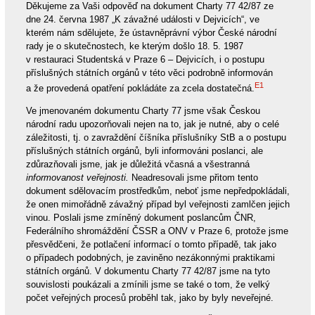
Děkujeme za Vaši odpověď na dokument Charty 77 42/87 ze
dne 24. června 1987 „K závažné události v Dejvicích“, ve
kterém nám sdělujete, že ústavněprávní výbor České národní
rady je o skutečnostech, ke kterým došlo 18. 5. 1987
v restauraci Studentská v Praze 6 – Dejvicích, i o postupu
příslušných státních orgánů v této věci podrobně informován
E1
a že provedená opatření pokládáte za zcela dostatečná.
Ve jmenovaném dokumentu Charty 77 jsme však Českou
národní radu upozorňovali nejen na to, jak je nutné, aby o celé
záležitosti, tj. o zavraždění číšníka příslušníky StB a o postupu
příslušných státních orgánů, byli informováni poslanci, ale
zdůrazňovali jsme, jak je důležitá včasná a všestranná
informovanost veřejnosti.
Neadresovali jsme přitom tento
dokument sdělovacím prostředkům, neboť jsme nepředpokládali,
že onen mimořádně závažný případ byl veřejnosti zamlčen jejich
vinou. Poslali jsme zmíněný dokument poslancům ČNR,
Federálního shromáždění ČSSR a ONV v Praze 6, protože jsme
přesvědčeni, že potlačení informací o tomto případě, tak jako
o případech podobných, je zaviněno nezákonnými praktikami
státních orgánů. V dokumentu Charty 77 42/87 jsme na tyto
souvislosti poukázali a zmínili jsme se také o tom, že velký
počet veřejných procesů proběhl tak, jako by byly neveřejné.