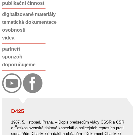
publikační činnost
digitalizované materiály
tematická dokumentace
osobnosti
videa
partneři
sponzoři
doporučujeme
D425
1987, 5. listopad, Praha. – Dopis předsedům vlády ČSSR a ČSR
a Československé tiskové kanceláři o policejních represích proti
signatářům Charty 77 a dalším občanům. (Dokument Charty 77