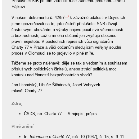
Příslušníci StB při tom zkroutili ruce 74letému profesoru Jiřímu
Hájkovi.
E3
V našem dokumentu č. 42/87
k závažné události v Dejvicích
jsme upozorňovali na to, jak někteří příslušníci SNB dávají
často svým chováním a výroky najevo pocit své všemocnosti
a beztrestnosti, což u mnoha občanů jen zvyšuje obecnou
právní nejistotu. V posledních represích vůči signatářům
Charty 77 v Praze a vůči občanům sledujícím veřejný soudní
proces v Olomouci se to projevilo v plné míře.
Tážeme se proto naléhavě: děje se tak s vědomím a souhlasem
příslušných politických činitelů, anebo ztrácí politická moc
kontrolu nad činností bezpečnostních sborů?
Jan Litomiský, Libuše Šilhánová, Josef Vohryzek
mluvčí Charty 77
Zdroj
ČSDS, sb. Charta 77. – Strojopis, průpis.
Plné znění
In:
Informace o Chartě 77
, roč. 10 (1987), č. 15, s. 9–11