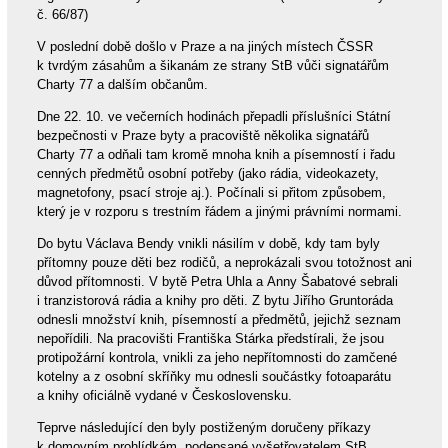
č. 66/87)
V poslední době došlo v Praze a na jiných místech ČSSR
k tvrdým zásahům a šikanám ze strany StB vůči signatářům
Charty 77 a dalším občanům.
Dne 22. 10. ve večerních hodinách přepadli příslušníci Státní
bezpečnosti v Praze byty a pracoviště několika signatářů
Charty 77 a odňali tam kromě mnoha knih a písemností i řadu
cenných předmětů osobní potřeby (jako rádia, videokazety,
magnetofony, psací stroje aj.). Počínali si přitom způsobem,
který je v rozporu s trestním řádem a jinými právními normami.
Do bytu Václava Bendy vnikli násilím v době, kdy tam byly
přítomny pouze děti bez rodičů, a neprokázali svou totožnost ani
důvod přítomnosti. V bytě Petra Uhla a Anny Šabatové sebrali
i tranzistorová rádia a knihy pro děti. Z bytu Jiřího Gruntoráda
odnesli množství knih, písemností a předmětů, jejichž seznam
nepořídili. Na pracovišti Františka Stárka předstírali, že jsou
protipožární kontrola, vnikli za jeho nepřítomnosti do zamčené
kotelny a z osobní skříňky mu odnesli součástky fotoaparátu
a knihy oficiálně vydané v Československu.
Teprve následující den byly postiženým doručeny příkazy
k domovním prohlídkám, podepsané vyšetřovatelem StB