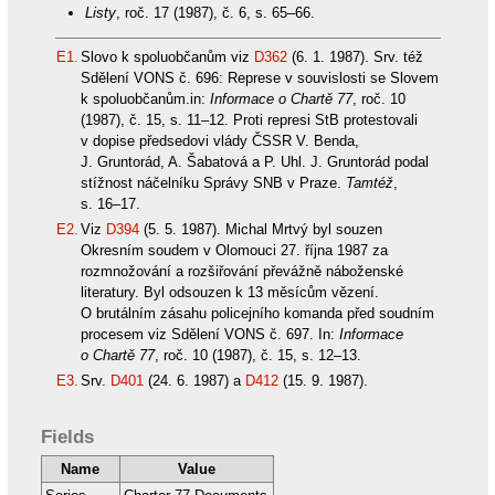
Listy
, roč. 17 (1987), č. 6, s. 65–66.
E1.
Slovo k spoluobčanům viz
D362
(6. 1. 1987). Srv. též
Sdělení VONS č. 696: Represe v souvislosti se Slovem
k spoluobčanům.in:
Informace o Chartě 77
, roč. 10
(1987), č. 15, s. 11–12. Proti represi StB protestovali
v dopise předsedovi vlády ČSSR V. Benda,
J. Gruntorád, A. Šabatová a P. Uhl. J. Gruntorád podal
stížnost náčelníku Správy SNB v Praze.
Tamtéž
,
s. 16–17.
E2.
Viz
D394
(5. 5. 1987). Michal Mrtvý byl souzen
Okresním soudem v Olomouci 27. října 1987 za
rozmnožování a rozšiřování převážně náboženské
literatury. Byl odsouzen k 13 měsícům vězení.
O brutálním zásahu policejního komanda před soudním
procesem viz Sdělení VONS č. 697. In:
Informace
o Chartě 77
, roč. 10 (1987), č. 15, s. 12–13.
E3.
Srv.
D401
(24. 6. 1987) a
D412
(15. 9. 1987).
Fields
Name
Value