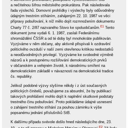
a nečitelnou šifrou městského prokurátora. Pak následovala
řada výslechů. Domovní prohlídky i výslechy byly odůvodněny
údajným trestním stíháním, zahájeným 22. 10. 1987 ve věci
přípravy pobuřování, k níž mělo dojít rozmnožením dokumentu
E1
Charty 77 č. 2/87 nazvaného Slovo ke spoluobčanům.
Tento
dokument jsme vydali 6. 1. 1987, zaslali Federálnímu
shromáždění ČSSR a od té doby byl mnohokráte publikován.
Vyzýváme v něm občany, aby aktivně přispívali k ozdravění
politického ovzduší v naší zemi otevřenou kritikou nedostatků
a neodůvodněných privilegií. Vyzýváme ke svobodné výměně
názorů a k postupnému rozšiřování demokratických prvků
v občanském a veřejném životě, k národnímu smíření na
demokratickém základě v návaznosti na demokratické tradice
čs. republiky.
Jelikož podobné výzvy slyšíme někdy i z úst současných
politických činitelů, považujeme za absurdní, že by publikací
takových prohlášení mohlo dojít k naplnění skutkové podstaty
trestného činu pobuřování. Proto pokládáme údajné usnesení
o zahájení trestního stíhání za pouhou záminku k výše
popsanému jednání příslušníků StB.
K dalšímu případu svévole došlo hned následujícího dne, 23.
E2