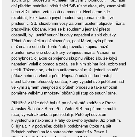
10., a to při procesu s Michalem Mrtvým v Olomouci.
Již řadu
dní předtím podnikali příslušníci StB různé akce, aby znemožnili
nebo ztížili účast veřejnosti na procesu. Nechceme zde
rozebírat, kolik času a jiných hodnot se promarnilo tím, že
příslušníci StB služebními vozy za oním účelem objížděli různá
pracoviště. Občané, kteří se k soudnímu jednání přesto
dostavili, byli uvnitř soudní budovy napadeni a zbiti obušky.
Těhotná manželka obžalovaného, paní Mrtvá, byla přitom
sražena ze schodů. Tento útok provedla skupina mužů
z uniformovaného sboru, který veřejnost nezná. Vznášíme
pochybnost, o jakou ozbrojenou skupinu vůbec šlo, že když
napadení volali o pomoc a začali se k nim sbíhat lidé, ozbrojenci
utekli. Tážeme se, zda tito uniformovaní muži jednali na něčí
příkaz nebo na vlastní pěst. Popsané události kontrastují
s prohlášením předsedy senátu, který vyjádřil své potěšení nad
velkým zájmem veřejnosti o průběh procesu a také umožnil
poměrně velkému množství občanů přístup do soudní síně.
Přibližně v téže době byl už po několikáté zadržen v Praze
Jaroslav Šabata z Brna. Příslušníci StB mu přitom zkroutili
ruce, vyrvali aktovku a prohledali ji. Poté byl odvezen
k výslechu a nakonec z Prahy do svého bydliště. Již předtím,
6. října t. r. v podvečer, došlo k podobnému útoku na pět
řádných občanů na Malostranském náměstí v Praze 1.