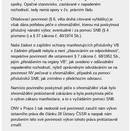
spolky. Opačné stanovisko, zastávané v napadeném
rozhodnutí, tedy nemá opory v čs. právním řádu.
Ohlašovací povinnost (§ 6, věta druhá citované vyhlášky) je
však dána potřebou
péče o shromáždění
, kterou má poskytnout
příslušný národní výbor, eventuálně i za pomoci SNB (§ 4
písmeno i) a § 37 zákona č. 40/1974 Sb.).
Naše žádost o zajištění ochrany manifestujících příslušníky VB
v žádném případě nebyla a není „zbavováním se odpovědnosti“,
respektive povinností dle ustanovení § 7 zákona č. 68/1951 Sb.,
jejím „přenášením na orgány VB“, jak uvedeno v odůvodnění
napadeného rozhodnutí, nýbrž
oprávněným
odvoláváním se na
povinnost NV pečovat o shromáždění
, případně
za pomoci
příslušníků SNB
, jak zmíněno v předchozím odstavci.
Namísto povinného poskytnutí péče o
shromáždění
však bylo
shromáždění protiústavně zakázáno a byla poskytnuta péče
o výkon zákazu
manifestace, a to s vyžádáním pomoci SNB.
ONV v Praze 1 tak nedostál své povinnosti zaručit nám výkon
ústavního práva dle článku 28 Ústavy ČSSR a naopak nám
porušením této své povinnosti výkon tohoto práva protiústavně
zmařil.