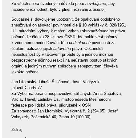
Ze všech shora uvedených důvodů proto
navrhujeme
, aby
napadené rozhodnutí bylo v plném rozsahu
zrušeno
.
Současně si dovolujeme upozornit, že opakování obdobného
zneužívání ohlašovací povinnosti dle § 10 vyhlášky č. 320/1951
Ú.l. národními výbory k maření výkonu shromažďovacího práva
občanů dle článku 28 Ústavy ČSSR, by mohlo vést občany
k vědomému nedodržování této
podzákonné
povinnosti za
účelem realizace jejich
ústavního
práva. Občanská
neposlušnost by v takovém případě byla jedinou možnou
bezprostředně účinnou reakcí na neústavní postup státních
orgánů a jediným nutným způsobem sebepotvrzení člověka
jakožto občana.
Jan Litomiský, Libuše Šilhánová, Josef Vohryzek
mluvčí Charty 77
Za Výbor na obranu nespravedlivě stíhaných: Anna Šabatová,
Václav Havel, Ladislav Lis, místopředseda Mezinárodní
federace pro lidská práva, přidružené k OSN
Za správnost: Jan Litomiský, Vyskytná č. 2 (394 05), Josef
Vohryzek, Počernická 40, Praha 10 (100 00)
Zdroj