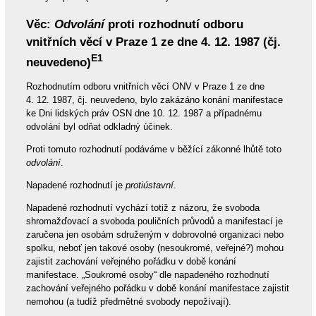
Věc:
Odvolání
proti rozhodnutí odboru
vnitřních věcí v Praze 1 ze dne 4. 12. 1987 (čj.
E1
neuvedeno)
Rozhodnutím odboru vnitřních věcí ONV v Praze 1 ze dne
4. 12. 1987, čj. neuvedeno, bylo zakázáno konání manifestace
ke Dni lidských práv OSN dne 10. 12. 1987 a případnému
odvolání byl odňat odkladný účinek.
Proti tomuto rozhodnutí podáváme v běžící zákonné lhůtě toto
odvolání
.
Napadené rozhodnutí je
protiústavní
.
Napadené rozhodnutí vychází totiž z názoru, že svoboda
shromažďovací a svoboda pouličních průvodů a manifestací je
zaručena jen osobám sdruženým v dobrovolné organizaci nebo
spolku, neboť jen takové osoby (nesoukromé, veřejné?) mohou
zajistit zachování veřejného pořádku v době konání
manifestace. „Soukromé osoby“ dle napadeného rozhodnutí
zachování veřejného pořádku v době konání manifestace zajistit
nemohou (a tudíž předmětné svobody nepožívají).