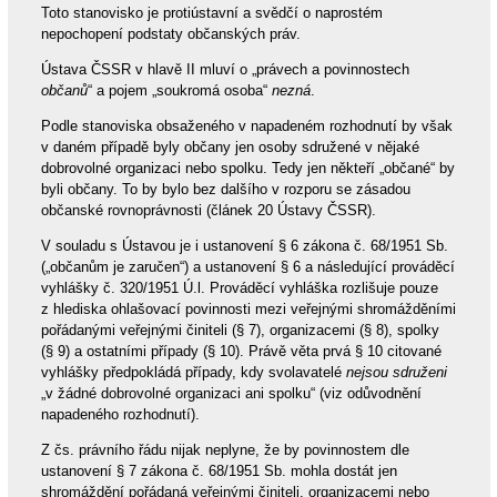
Toto stanovisko je protiústavní a svědčí o naprostém
nepochopení podstaty občanských práv.
Ústava ČSSR v hlavě II mluví o „právech a povinnostech
občanů
“ a pojem „soukromá osoba“
nezná
.
Podle stanoviska obsaženého v napadeném rozhodnutí by však
v daném případě byly občany jen osoby sdružené v nějaké
dobrovolné organizaci nebo spolku. Tedy jen někteří „občané“ by
byli občany. To by bylo bez dalšího v rozporu se zásadou
občanské rovnoprávnosti (článek 20 Ústavy ČSSR).
V souladu s Ústavou je i ustanovení § 6 zákona č. 68/1951 Sb.
(„občanům je zaručen“) a ustanovení § 6 a následující prováděcí
vyhlášky č. 320/1951 Ú.l. Prováděcí vyhláška rozlišuje pouze
z hlediska ohlašovací povinnosti mezi veřejnými shromážděními
pořádanými veřejnými činiteli (§ 7), organizacemi (§ 8), spolky
(§ 9) a ostatními případy (§ 10). Právě věta prvá § 10 citované
vyhlášky předpokládá případy, kdy svolavatelé
nejsou sdruženi
„v žádné dobrovolné organizaci ani spolku“ (viz odůvodnění
napadeného rozhodnutí).
Z čs. právního řádu nijak neplyne, že by povinnostem dle
ustanovení § 7 zákona č. 68/1951 Sb. mohla dostát jen
shromáždění pořádaná veřejnými činiteli, organizacemi nebo