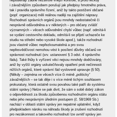
nepodléhají žádné nezávislé vnější kontrole, a proto leckdy
i závažnějším způsobem porušují jak předpisy hmotného práva,
tak i pravidla správního řízení, aniž by takto postižení občané
(popř. organizace) měli reálnou naději na zajištění nápravy.
Rozhodnutí správních orgánů jsou mnohdy nedostatečně či
nesprávně odůvodněna a v některých – pro občany zvlášť
významných – věcech odůvodnění chybí vůbec (např. odmítá-li
se vydání cestovního dokladu, odmítá-li se přijetí uchazeče ke
studiu na střední nebo vysoké škole apod.), takže rozhodnutí
jsou vlastně vůbec nepřezkoumatelná a pro svou
nepřesvědčivost nemohou vést k posílení důvěry občanů ve
správnost rozhodnutí (srv. ustanovení § 3 odst. 4 správního
řádu). Také lhůty k vyřízení věci nejsou mnohdy dodržovány,
aniž by vyšší orgány uskutečňovaly opatření proti nečinnosti
nižších orgánů, které správní řád vysloveně upravuje (§ 50).
(Někdy – zejména ve věcech více či méně „politicky“
závažnějších – se tak děje i s více méně tichým souhlasem
prokuratury, která ostatně svou povahou také patří do systému
státní správy.) Nelze se pak divit, že sám o sobě dobrý zákon
o odpovědnosti za škodu způsobenou rozhodnutím orgánu státu
nebo jeho nesprávným úředním postupem (č. 58/1969 Sb.)
nachází v oblasti státní správy jen nepatrné uplatnění, když
předpokladem nároku na náhradu škody je zrušení rozhodnutí
pro nezákonnost a takového rozhodnutí lze uvnitř správy jen