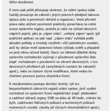
těžko dosáhnout.
K tomu pak ještě přistupuje okolnost, že státní správa stále
častěji prosazuje do zákonů i jiných právních předpisů takovou
úpravu práv a povinností občanů a organizací, která přiznání
práva nebo uložení povinnosti prakticky ponechává na volné
úvaze správního orgánu, protože je váže na výklad takových
vágních pojmů, jako je „zájem státu“, „veřejný zájem“ apod. (při
praktické aplikaci se pak např. „zájem státu“ vykládá podle
aktuální potřeby a mnohdy rozdílně i vůči jednotlivým osobám,
aniž by občan mohl správnost tohoto výkladu ověřit a případně
se proti němu účinně bránit). Navíc se některé důležité druhy
správního rozhodování vyjímají z působnosti správního řádu
(např. rozhodování o povoleních ve věcech devizových, o tzv.
devizových příslibech při zamýšlených cestách do zahraničí
apod.), nebo se stanoví různé modifikace, které vedou ke
zhoršení procesní pozice účastníka řízení.
K nezákonnému postupu dochází leckdy i při tzv.
bezprostředních zákrocích orgánů státní správy, jimž vydání
rozhodnutí ve správním řízení nepředchází (např. předvedení
a zadržení občanů orgány SNB na dobu až 48 hodin, vnikání do
bytů, zadržování řidičských průkazů a technických průkazů
motorových vozidel, zásahy při různých shromážděních apod.).