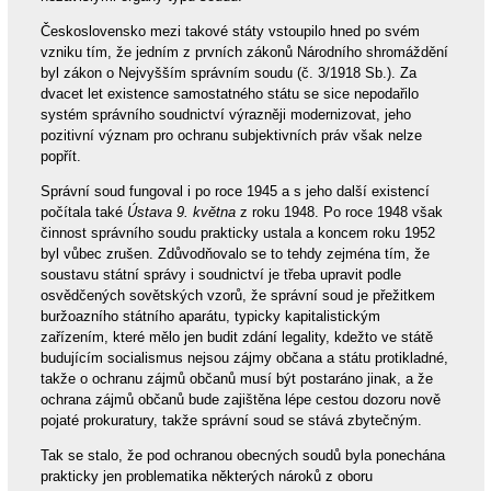
Československo mezi takové státy vstoupilo hned po svém
vzniku tím, že jedním z prvních zákonů Národního shromáždění
byl zákon o Nejvyšším správním soudu (č. 3/1918 Sb.). Za
dvacet let existence samostatného státu se sice nepodařilo
systém správního soudnictví výrazněji modernizovat, jeho
pozitivní význam pro ochranu subjektivních práv však nelze
popřít.
Správní soud fungoval i po roce 1945 a s jeho další existencí
počítala také
Ústava 9. května
z roku 1948. Po roce 1948 však
činnost správního soudu prakticky ustala a koncem roku 1952
byl vůbec zrušen. Zdůvodňovalo se to tehdy zejména tím, že
soustavu státní správy i soudnictví je třeba upravit podle
osvědčených sovětských vzorů, že správní soud je přežitkem
buržoazního státního aparátu, typicky kapitalistickým
zařízením, které mělo jen budit zdání legality, kdežto ve státě
budujícím socialismus nejsou zájmy občana a státu protikladné,
takže o ochranu zájmů občanů musí být postaráno jinak, a že
ochrana zájmů občanů bude zajištěna lépe cestou dozoru nově
pojaté prokuratury, takže správní soud se stává zbytečným.
Tak se stalo, že pod ochranou obecných soudů byla ponechána
prakticky jen problematika některých nároků z oboru