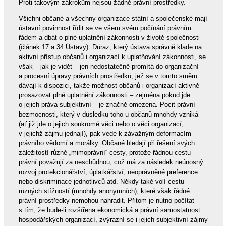
Proti takovým zákrokům nejsou žádné právní prostředky.
Všichni občané a všechny organizace státní a společenské mají
ústavní povinnost řídit se ve všem svém počínání právním
řádem a dbát o plné uplatnění zákonnosti v životě společnosti
(článek 17 a 34 Ústavy). Důraz, který ústava správně klade na
aktivní přístup občanů i organizací k uplatňování zákonnosti, se
však – jak je vidět – jen nedostatečně promítá do organizační
a procesní úpravy právních prostředků, jež se v tomto směru
dávají k dispozici, takže možnost občanů i organizací aktivně
prosazovat plné uplatnění zákonnosti – zejména pokud jde
o jejich práva subjektivní – je značně omezena. Pocit právní
bezmocnosti, který v důsledku toho u občanů mnohdy vzniká
(ať již jde o jejich soukromé věci nebo o věci organizací,
v jejichž zájmu jednají), pak vede k závažným deformacím
právního vědomí a morálky. Občané hledají při řešení svých
záležitostí různé „mimoprávní“ cesty, protože řádnou cestu
právní považují za neschůdnou, což má za následek neúnosný
rozvoj protekcionářství, úplatkářství, neoprávněné preference
nebo diskriminace jednotlivců atd. Někdy také volí cestu
různých stížností (mnohdy anonymních), které však řádné
právní prostředky nemohou nahradit. Přitom je nutno počítat
s tím, že bude-li rozšířena ekonomická a právní samostatnost
hospodářských organizací, zvýrazní se i jejich subjektivní zájmy