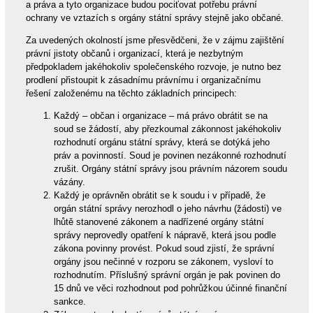
a práva a tyto organizace budou pociťovat potřebu právní
ochrany ve vztazích s orgány státní správy stejně jako občané.
Za uvedených okolností jsme přesvědčeni, že v zájmu zajištění
právní jistoty občanů i organizací, která je nezbytným
předpokladem jakéhokoliv společenského rozvoje, je nutno bez
prodlení přistoupit k zásadnímu právnímu i organizačnímu
řešení založenému na těchto základních principech:
Každý – občan i organizace – má právo obrátit se na
soud se žádostí, aby přezkoumal zákonnost jakéhokoliv
rozhodnutí orgánu státní správy, která se dotýká jeho
práv a povinností. Soud je povinen nezákonné rozhodnutí
zrušit. Orgány státní správy jsou právním názorem soudu
vázány.
Každý je oprávněn obrátit se k soudu i v případě, že
orgán státní správy nerozhodl o jeho návrhu (žádosti) ve
lhůtě stanovené zákonem a nadřízené orgány státní
správy neprovedly opatření k nápravě, která jsou podle
zákona povinny provést. Pokud soud zjistí, že správní
orgány jsou nečinné v rozporu se zákonem, vysloví to
rozhodnutím. Příslušný správní orgán je pak povinen do
15 dnů ve věci rozhodnout pod pohrůžkou účinné finanční
sankce.