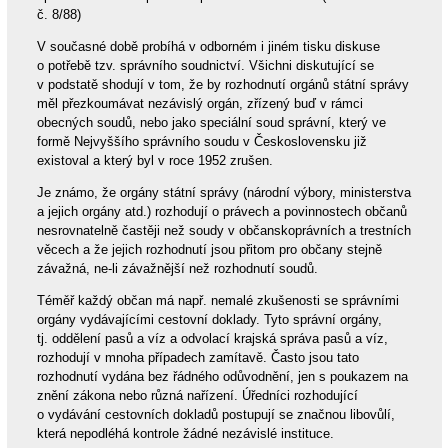
č. 8/88)
V současné době probíhá v odborném i jiném tisku diskuse
o potřebě tzv. správního soudnictví. Všichni diskutující se
v podstatě shodují v tom, že by rozhodnutí orgánů státní správy
měl přezkoumávat nezávislý orgán, zřízený buď v rámci
obecných soudů, nebo jako speciální soud správní, který ve
formě Nejvyššího správního soudu v Československu již
existoval a který byl v roce 1952 zrušen.
Je známo, že orgány státní správy (národní výbory, ministerstva
a jejich orgány atd.) rozhodují o právech a povinnostech občanů
nesrovnatelně častěji než soudy v občanskoprávních a trestních
věcech a že jejich rozhodnutí jsou přitom pro občany stejně
závažná, ne-li závažnější než rozhodnutí soudů.
Téměř každý občan má např. nemalé zkušenosti se správními
orgány vydávajícími cestovní doklady. Tyto správní orgány,
tj. oddělení pasů a víz a odvolací krajská správa pasů a víz,
rozhodují v mnoha případech zamítavě. Často jsou tato
rozhodnutí vydána bez řádného odůvodnění, jen s poukazem na
znění zákona nebo různá nařízení. Úředníci rozhodující
o vydávání cestovních dokladů postupují se značnou libovůlí,
která nepodléhá kontrole žádné nezávislé instituce.