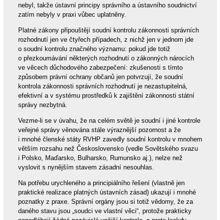
nebyl, takže ústavní principy správního a ústavního soudnictví
zatím nebyly v praxi vůbec uplatněny.
Platné zákony připouštějí soudní kontrolu zákonnosti správních
rozhodnutí jen ve čtyřech případech, z nichž jen v jednom jde
o soudní kontrolu značného významu: pokud jde totiž
o přezkoumávání některých rozhodnutí o zákonných nárocích
ve věcech důchodového zabezpečení: zkušenosti s tímto
způsobem právní ochrany občanů jen potvrzují, že soudní
kontrola zákonnosti správních rozhodnutí je nezastupitelná,
efektivní a v systému prostředků k zajištění zákonnosti státní
správy nezbytná.
Vezme-li se v úvahu, že na celém světě je soudní i jiné kontrole
veřejné správy věnována stále výraznější pozornost a že
i mnohé členské státy RVHP zavedly soudní kontrolu v mnohem
větším rozsahu než Československo (vedle Sovětského svazu
i Polsko, Maďarsko, Bulharsko, Rumunsko aj.), nelze než
vyslovit s nynějším stavem zásadní nesouhlas.
Na potřebu urychleného a principiálního řešení (vlastně jen
praktické realizace platných ústavních zásad) ukazují i mnohé
poznatky z praxe. Správní orgány jsou si totiž vědomy, že za
daného stavu jsou „soudci ve vlastní věci“, protože prakticky