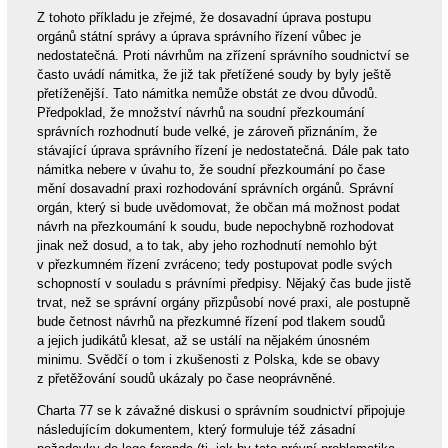
Z tohoto příkladu je zřejmé, že dosavadní úprava postupu
orgánů státní správy a úprava správního řízení vůbec je
nedostatečná. Proti návrhům na zřízení správního soudnictví se
často uvádí námitka, že již tak přetížené soudy by byly ještě
přetíženější. Tato námitka nemůže obstát ze dvou důvodů.
Předpoklad, že množství návrhů na soudní přezkoumání
správních rozhodnutí bude velké, je zároveň přiznáním, že
stávající úprava správního řízení je nedostatečná. Dále pak tato
námitka nebere v úvahu to, že soudní přezkoumání po čase
mění dosavadní praxi rozhodování správních orgánů. Správní
orgán, který si bude uvědomovat, že občan má možnost podat
návrh na přezkoumání k soudu, bude nepochybně rozhodovat
jinak než dosud, a to tak, aby jeho rozhodnutí nemohlo být
v přezkumném řízení zvráceno; tedy postupovat podle svých
schopností v souladu s právními předpisy. Nějaký čas bude jistě
trvat, než se správní orgány přizpůsobí nové praxi, ale postupně
bude četnost návrhů na přezkumné řízení pod tlakem soudů
a jejich judikátů klesat, až se ustálí na nějakém únosném
minimu. Svědčí o tom i zkušenosti z Polska, kde se obavy
z přetěžování soudů ukázaly po čase neoprávněné.
Charta 77 se k závažné diskusi o správním soudnictví připojuje
následujícím dokumentem, který formuluje též zásadní