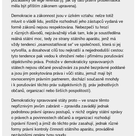
požadavky de lege ferenda (tj. jak by tato právní problematika
měla být příštím zákonem upravena).
Demokracie a zákonnost jsou v úzkém vztahu: nelze totiž
mluvit o vládě lidu, jestliže rozhodnutí jeho zástupců vydaná ve
formě zákonů nejsou respektována. Nebezpečí tu hrozí
z různých důvodů, nejzávažněji však tam, kde je soustředěna
reálná státní moc, tedy ze strany státního aparátu, jenž má
vždy tendenci „osamostatňovat se“ ve společnosti, která si jej
vytvořila, a dosahovat cílů tou nejkratší a nejjednodušší cestou:
tyto tendence pak vedou k ohrožení nebo i přímému porušování
objektivního práva. Protože v demokraticky spravovaných
státech nejsou občané považováni za pouhé bezprávné poddané
a jsou jim poskytována práva i vůči státu, jemuž mají být
rovnocenným právním partnerem, dochází současně mnohdy
i k porušování těchto práv subjektivních (tj. práv jednotlivých
občanů, organizací nebo širších pospolitostí).
Demokraticky spravované státy proto – ve snaze těmto
nepříznivým jevům zabránit – zpravidla zavádějí jednak
podrobnou právní úpravu postupů, v nichž orgány státní správy
o právech a povinnostech občanů a organizací rozhodují
(správní řízení) a jimiž do těchto práv zasahují, jednak různé
formy právní kontroly činnosti státního aparátu, prováděné
nezávislými orgány typu soudu.