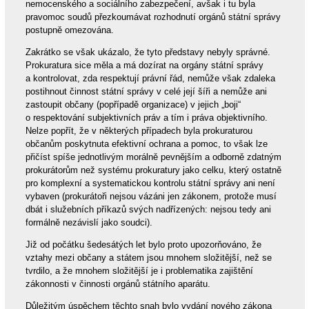
nemocenského a sociálního zabezpečení, avšak i tu byla
pravomoc soudů přezkoumávat rozhodnutí orgánů státní správy
postupně omezována.
Zakrátko se však ukázalo, že tyto představy nebyly správné.
Prokuratura sice měla a má dozírat na orgány státní správy
a kontrolovat, zda respektují právní řád, nemůže však zdaleka
postihnout činnost státní správy v celé její šíři a nemůže ani
zastoupit občany (popřípadě organizace) v jejich „boji“
o respektování subjektivních práv a tím i práva objektivního.
Nelze popřít, že v některých případech byla prokuraturou
občanům poskytnuta efektivní ochrana a pomoc, to však lze
přičíst spíše jednotlivým morálně pevnějším a odborně zdatným
prokurátorům než systému prokuratury jako celku, který ostatně
pro komplexní a systematickou kontrolu státní správy ani není
vybaven (prokurátoři nejsou vázáni jen zákonem, protože musí
dbát i služebních příkazů svých nadřízených: nejsou tedy ani
formálně nezávislí jako soudci).
Již od počátku šedesátých let bylo proto upozorňováno, že
vztahy mezi občany a státem jsou mnohem složitější, než se
tvrdilo, a že mnohem složitější je i problematika zajištění
zákonnosti v činnosti orgánů státního aparátu.
Důležitým úspěchem těchto snah bylo vydání nového zákona