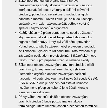
Zákonnost rozhodnutí orgánů státní správy
přezkoumávají soudy složené z nezávislých soudců,
kteří jsou vázáni pouze zákony a dalšími právními
předpisy, pokud jsou se zákony v souladu a jejich
odborná a morální úroveň zaručuje, že budou schopni
správně a v mezích zákona zvážit potřeby veřejné
správy i zájmy občanů a organizací.
Každý občan má právo obrátit se na soud se žádostí,
aby přezkoumal zákonnost bezprostředního zákroku
orgánu státní správy, který byl vůči němu proveden.
Pokud soud zjistí, že zákrok nebyl proveden v souladu
se zákonem, vysloví to rozhodnutím. Toto rozhodnutí je
závazným podkladem pro disciplinární (kázeňské) nebo
trestní řízení i pro případné řízení o náhradě škody.
Zákonnost obecně závazných právních předpisů nižší
právní síly, tj. zejména nařízení vlády, vyhlášek
ústředních orgánů a obecně závazných nařízení
národních výborů, přezkoumávají nejvyšší soudy ČSSR,
ČSR a SSR. Soud je povinen pozastavit účinnost
nezákonného předpisu nebo té jeho části, která je
v rozporu se zákonem.
Při vytváření zákonů i dalších obecně závazných
právních předpisů bude používána jen taková
terminologie, která umožní jasnou a nespornou formulaci