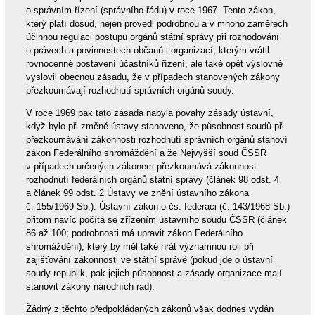
o správním řízení (správního řádu) v roce 1967. Tento zákon,
který platí dosud, nejen provedl podrobnou a v mnoho záměrech
účinnou regulaci postupu orgánů státní správy při rozhodování
o právech a povinnostech občanů i organizací, kterým vrátil
rovnocenné postavení účastníků řízení, ale také opět výslovně
vyslovil obecnou zásadu, že v případech stanovených zákony
přezkoumávají rozhodnutí správních orgánů soudy.
V roce 1969 pak tato zásada nabyla povahy zásady ústavní,
když bylo při změně ústavy stanoveno, že působnost soudů při
přezkoumávání zákonnosti rozhodnutí správních orgánů stanoví
zákon Federálního shromáždění a že Nejvyšší soud ČSSR
v případech určených zákonem přezkoumává zákonnost
rozhodnutí federálních orgánů státní správy (článek 98 odst. 4
a článek 99 odst. 2 Ústavy ve znění ústavního zákona
č. 155/1969 Sb.). Ústavní zákon o čs. federaci (č. 143/1968 Sb.)
přitom navíc počítá se zřízením ústavního soudu ČSSR (článek
86 až 100; podrobnosti má upravit zákon Federálního
shromáždění), který by měl také hrát významnou roli při
zajišťování zákonnosti ve státní správě (pokud jde o ústavní
soudy republik, pak jejich působnost a zásady organizace mají
stanovit zákony národních rad).
Žádný z těchto předpokládaných zákonů však dodnes vydán