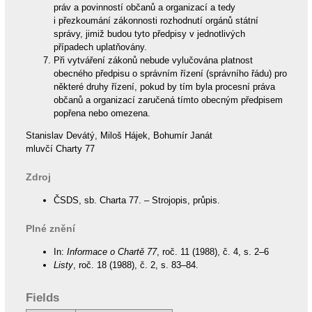
práv a povinností občanů a organizací a tedy
i přezkoumání zákonnosti rozhodnutí orgánů státní
správy, jimiž budou tyto předpisy v jednotlivých
případech uplatňovány.
Při vytváření zákonů nebude vylučována platnost
obecného předpisu o správním řízení (správního řádu) pro
některé druhy řízení, pokud by tím byla procesní práva
občanů a organizací zaručená tímto obecným předpisem
popřena nebo omezena.
Stanislav Devátý, Miloš Hájek, Bohumír Janát
mluvčí Charty 77
Zdroj
ČSDS, sb. Charta 77. – Strojopis, průpis.
Plné znění
In:
Informace o Chartě 77
, roč. 11 (1988), č. 4, s. 2–6
Listy
, roč. 18 (1988), č. 2, s. 83–84.
Fields