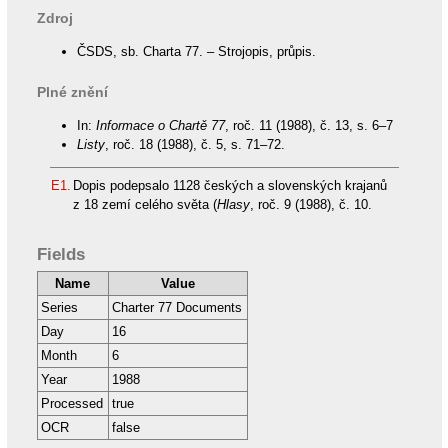
Zdroj
ČSDS, sb. Charta 77. – Strojopis, průpis.
Plné znění
In:
Informace o Chartě 77
, roč. 11 (1988), č. 13, s. 6–7
Listy
, roč. 18 (1988), č. 5, s. 71–72.
E1.
Dopis podepsalo 1128 českých a slovenských krajanů
z 18 zemí celého světa (
Hlasy
, roč. 9 (1988), č. 10.
Fields
Name
Value
Series
Charter 77 Documents
Day
16
Month
6
Year
1988
Processed
true
OCR
false