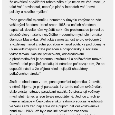
že osvětlení a vyčištění tohoto zákoutí je nejen ve Vaší moci, je
také Vaší povinností, neboť je plně v intencích Vaší nové
politiky a nového myšlení.
Pane generální tajemníku, nemáme v úmyslu zabývat se zde
veškerými škodami, které srpen 1968 na našich národech
napáchal, dovolte nám vyjádřit se k této problematice jen velice
stručně slovy našeho největšího moderního myslitele Tomáše
Garrigua Masaryka: „Politická samostatnost je pro uvědomělý
a vzdělaný národ životní potřebou – národ politicky podrobený je
i v nejkulturnějším státě potlačen a hospodářsky a sociálně
vykořisťován. Násilné potlačování, odnárodňování
a přenárodňování je ohromnou ztrátou sil a snižováním mravní
úrovně; také panující, potlačující národ se poškozuje tím, že se
dopouští násilí a že přijímá nikoli nejlepší charaktery
potlačeného národa.“
Jistě se shodneme v tom, pane generální tajemníku, že svět,
v němž žijeme, je plný paradoxů. I v tomto našem světě však
stále existují situace paradoxní natolik, že přesahují veškerý
myslitelný rámec a jsou trvale neudržitelné. Jednou z nich je
nynější situace v Československu: zatímco současné události
ve Vaší zemi začínají stále více připomínat československé
hnutí roku 1968, jež bylo násilně potlačeno zásahem