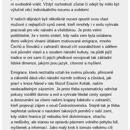
ní svobodně vrátit. Vždyť rozhodnutí zůstat či odejít by mělo být
výlučně věcí individuálního rozumu a svědomí.
V našich dějinách byli několikrát nuceni opustit svou vlast
mužové z nejlepších synů země, kteří mnohdy i v exilu vytrvale
pracovali pro věc národní a všelidskou. Je proto velmi
potěšitelné, že v tomto století, kdy naše zem byla oslabena
třemi velkými vlnami útlakem motivované emigrace, mnoho
Čechů a Slováků v zahraničí dosud cítí sounáležitost s údělem
své původní vlasti a s osudem národní kultury, na půdě jejíž
tradice si oni sami či jejich předkové osvojovali tak základní
lidské dimenze, jakými jsou jazyk, citovost a myšlení.
Emigrace, která neztratila vztah ke svému původu, přirozeně
a zákonitě dává věci národní rozměr světový a zůstává, jak
praví v knize
Národ v nás
filozof Erazim Kohák, naším
neobsaditelným zázemím. Je proto třeba systematicky odmítat
pokusy rozdělit domov a exil a vytrvale hledat cesty spojení
a dorozumění se všemi našimi krajany kdekoliv v zahraničí,
kteří projevují zájem o osud Československa. Stejně tak je třeba
nepřestat usilovat o nastolení takových poměrů v naší zemi,
kdy státní hranice již nebudou linií diskriminace, strachu
a nedůvěry, ale stanou se opravdu pásmem volného pohybu lidí,
myšlenek a informací. Jako malý krok k tomuto velkému cíli