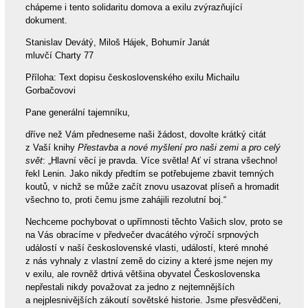
chápeme i tento solidaritu domova a exilu zvýrazňující
dokument.
Stanislav Devátý, Miloš Hájek, Bohumír Janát
mluvčí Charty 77
Příloha: Text dopisu československého exilu Michailu
Gorbačovovi
Pane generální tajemníku,
dříve než Vám předneseme naši žádost, dovolte krátký citát
z Vaší knihy
Přestavba a nové myšlení pro naši zemi a pro celý
svět
: „Hlavní věcí je pravda. Více světla! Ať ví strana všechno!
řekl Lenin. Jako nikdy předtím se potřebujeme zbavit temných
koutů, v nichž se může začít znovu usazovat plíseň a hromadit
všechno to, proti čemu jsme zahájili rezolutní boj.“
Nechceme pochybovat o upřímnosti těchto Vašich slov, proto se
na Vás obracíme v předvečer dvacátého výročí srpnových
událostí v naší československé vlasti, událostí, které mnohé
z nás vyhnaly z vlastní země do ciziny a které jsme nejen my
v exilu, ale rovněž drtivá většina obyvatel Československa
nepřestali nikdy považovat za jedno z nejtemnějších
a nejplesnivějších zákoutí sovětské historie. Jsme přesvědčeni,