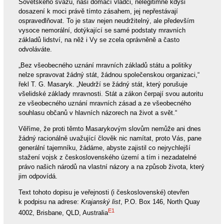
Sovětského svazu, naši domácí vládci, nelegitimně kdysi
dosazení k moci právě tímto zásahem, jej nepřestávají
ospravedlňovat. To je stav nejen neudržitelný, ale především
vysoce nemorální, dotýkající se samé podstaty mravních
základů lidství, na něž i Vy se zcela oprávněně a často
odvoláváte.
„Bez všeobecného uznání mravních základů státu a politiky
nelze spravovat žádný stát, žádnou společenskou organizaci,“
řekl T. G. Masaryk. „Neudrží se žádný stát, který porušuje
všelidské základy mravnosti. Stát a zákon čerpají svou autoritu
ze všeobecného uznání mravních zásad a ze všeobecného
souhlasu občanů v hlavních názorech na život a svět.“
Věříme, že proti těmto Masarykovým slovům nemůže ani dnes
žádný racionálně uvažující člověk nic namítat, proto Vás, pane
generální tajemníku, žádáme, abyste zajistil co nejrychlejší
stažení vojsk z československého území a tím i nezadatelné
právo našich národů na vlastní názory a na způsob života, který
jim odpovídá.
Text tohoto dopisu je veřejnosti (i československé) otevřen
k podpisu na adrese:
Krajanský list
, P.O. Box 146, North Quay
E1
4002, Brisbane, QLD, Australia