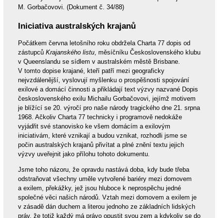
M. Gorbačovovi. (Dokument č. 34/88)
Iniciativa australských krajanů
Počátkem června letošního roku obdržela Charta 77 dopis od
zástupců
Krajanského listu
, měsíčníku Československého klubu
v Queenslandu se sídlem v australském městě Brisbane.
V tomto dopise krajané, kteří patří mezi geograficky
nejvzdálenější, vyslovují myšlenku o prospěšnosti spojování
exilové a domácí činnosti a přikládají text výzvy nazvané Dopis
československého exilu Michailu Gorbačovovi, jejímž motivem
je blížící se 20. výročí pro naše národy tragického dne 21. srpna
1968. Ačkoliv Charta 77 technicky i programově nedokáže
vyjádřit své stanovisko ke všem domácím a exilovým
iniciativám, které vznikají a budou vznikat, rozhodli jsme se
počin australských krajanů přivítat a plné znění textu jejich
výzvy uveřejnit jako přílohu tohoto dokumentu.
Jsme toho názoru, že opravdu nastává doba, kdy bude třeba
odstraňovat všechny uměle vytvořené bariéry mezi domovem
a exilem, překážky, jež jsou hluboce k neprospěchu jedné
společné věci našich národů. Vztah mezi domovem a exilem je
v zásadě dán duchem a literou jednoho ze základních lidských
práv, že totiž každý má právo opustit svou zem a kdykoliv se do