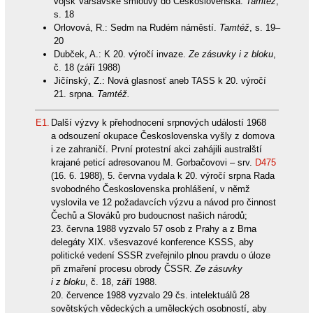
vojsk Varšavské smlouvy do Československa.
Tamtéž
,
s. 18
Orlovová, R.: Sedm na Rudém náměstí.
Tamtéž
, s. 19–
20
Dubček, A.: K 20. výročí invaze.
Ze zásuvky i z bloku
,
č. 18 (září 1988)
Jičínský, Z.: Nová glasnosť aneb TASS k 20. výročí
21. srpna.
Tamtéž.
E1.
Další výzvy k přehodnocení srpnových událostí 1968
a odsouzení okupace Československa vyšly z domova
i ze zahraničí. První protestní akci zahájili australští
krajané peticí adresovanou M. Gorbačovovi – srv.
D475
(16. 6. 1988), 5. června vydala k 20. výročí srpna Rada
svobodného Československa prohlášení, v němž
vyslovila ve 12 požadavcích výzvu a návod pro činnost
Čechů a Slováků pro budoucnost našich národů;
23. června 1988 vyzvalo 57 osob z Prahy a z Brna
delegáty XIX. všesvazové konference KSSS, aby
politické vedení SSSR zveřejnilo plnou pravdu o úloze
při zmaření procesu obrody ČSSR.
Ze zásuvky
i z bloku
, č. 18, září 1988.
20. července 1988 vyzvalo 29 čs. intelektuálů 28
sovětských vědeckých a uměleckých osobností, aby