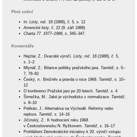
Plné znění
In:
Listy
, roč. 18 (1988), č. 5, s. 12
Americké listy
, č. 22 (9. září 1988)
Charta 77. 1977–1989
, s. 345–347.
Komentáře
Hejzlar, Z.: Dvacáté výročí.
Listy
, roč. 18 (1988), č. 5,
s. 1–2
Mlynář, Z.: Bilance politiky pražského jara.
Tamtéž
, s. 5–
7, 78–82
Český, n.: Brežněv a pravda o roce 1968.
Tamtéž
, s. 10–
12
O konferenci Pražské jaro po 20 letech.
Tamtéž
, s. 4
Šimečka, M.: Jaké je východisko z normalizace.
Tamtéž
,
s. 8–10
Pelikán, J.: Alternativa na Východě. Reformy nebo
reploze.
Tamtéž
, s. 14–16
Jičínský, Z.: K hodnocení roku 1968
v Československu N. Ryžkovem.
Tamtéž
, s. 16–17
Prohlášení Demokratické iniciativy k 20. výročí vstupu