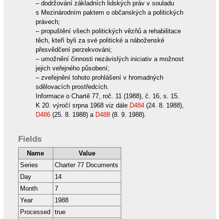
– dodržování základních lidských práv v souladu
s Mezinárodním paktem o občanských a politických
právech
;
– propuštění všech politických vězňů a rehabilitace
těch, kteří byli za své politické a náboženské
přesvědčení perzekvováni;
– umožnění činnosti nezávislých iniciativ a možnost
jejich veřejného působení;
– zveřejnění tohoto prohlášení v hromadných
sdělovacích prostředcích.
Informace o Chartě 77, roč. 11 (1988), č. 16, s. 15.
K 20. výročí srpna 1968 viz dále
D484
(24. 8. 1988),
D486
(25. 8. 1988) a
D488
(8. 9. 1988).
Fields
Name
Value
Series
Charter 77 Documents
Day
14
Month
7
Year
1988
Processed
true