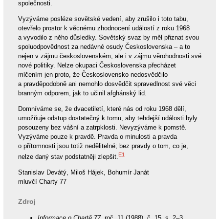
společnosti.
Vyzýváme posléze sovětské vedení, aby zrušilo i toto tabu,
otevřelo prostor k věcnému zhodnocení událostí z roku 1968
a vyvodilo z něho důsledky. Sovětský svaz by měl přiznat svou
spoluodpovědnost za nedávné osudy Československa – a to
nejen v zájmu československém, ale i v zájmu věrohodnosti své
nové politiky. Nelze okupaci Československa přecházet
mlčením jen proto, že Československo nedosvědčilo
a pravděpodobně ani nemohlo dosvědčit spravedlnost své věci
branným odporem, jak to učinil afghánský lid.
Domníváme se, že dvacetiletí, které nás od roku 1968 dělí,
umožňuje odstup dostatečný k tomu, aby tehdejší události byly
posouzeny bez vášní a zatrpklosti. Nevyzýváme k pomstě.
Vyzýváme pouze k pravdě. Pravda o minulosti a pravda
o přítomnosti jsou totiž nedělitelné; bez pravdy o tom, co je,
E1
nelze daný stav podstatněji zlepšit.
Stanislav Devátý, Miloš Hájek, Bohumír Janát
mluvčí Charty 77
Zdroj
Informace o Chartě 77
, roč. 11 (1988), č. 15, s. 2–3.