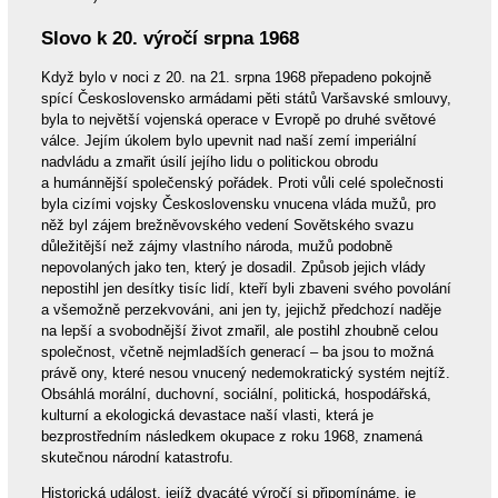
Slovo k 20. výročí srpna 1968
Když bylo v noci z 20. na 21. srpna 1968 přepadeno pokojně
spící Československo armádami pěti států Varšavské smlouvy,
byla to největší vojenská operace v Evropě po druhé světové
válce. Jejím úkolem bylo upevnit nad naší zemí imperiální
nadvládu a zmařit úsilí jejího lidu o politickou obrodu
a humánnější společenský pořádek. Proti vůli celé společnosti
byla cizími vojsky Československu vnucena vláda mužů, pro
něž byl zájem brežněvovského vedení Sovětského svazu
důležitější než zájmy vlastního národa, mužů podobně
nepovolaných jako ten, který je dosadil. Způsob jejich vlády
nepostihl jen desítky tisíc lidí, kteří byli zbaveni svého povolání
a všemožně perzekvováni, ani jen ty, jejichž předchozí naděje
na lepší a svobodnější život zmařil, ale postihl zhoubně celou
společnost, včetně nejmladších generací – ba jsou to možná
právě ony, které nesou vnucený nedemokratický systém nejtíž.
Obsáhlá morální, duchovní, sociální, politická, hospodářská,
kulturní a ekologická devastace naší vlasti, která je
bezprostředním následkem okupace z roku 1968, znamená
skutečnou národní katastrofu.
Historická událost, jejíž dvacáté výročí si připomínáme, je