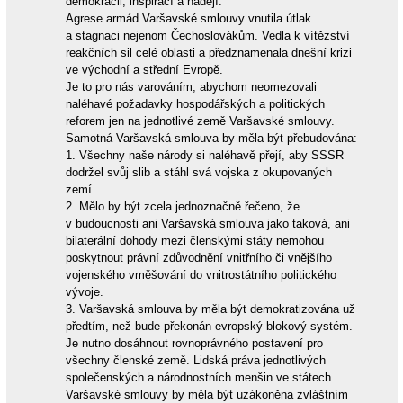
demokracii, inspirací a nadějí.
Agrese armád Varšavské smlouvy vnutila útlak
a stagnaci nejenom Čechoslovákům. Vedla k vítězství
reakčních sil celé oblasti a předznamenala dnešní krizi
ve východní a střední Evropě.
Je to pro nás varováním, abychom neomezovali
naléhavé požadavky hospodářských a politických
reforem jen na jednotlivé země Varšavské smlouvy.
Samotná Varšavská smlouva by měla být přebudována:
1. Všechny naše národy si naléhavě přejí, aby SSSR
dodržel svůj slib a stáhl svá vojska z okupovaných
zemí.
2. Mělo by být zcela jednoznačně řečeno, že
v budoucnosti ani Varšavská smlouva jako taková, ani
bilaterální dohody mezi členskými státy nemohou
poskytnout právní zdůvodnění vnitřního či vnějšího
vojenského vměšování do vnitrostátního politického
vývoje.
3. Varšavská smlouva by měla být demokratizována už
předtím, než bude překonán evropský blokový systém.
Je nutno dosáhnout rovnoprávného postavení pro
všechny členské země. Lidská práva jednotlivých
společenských a národnostních menšin ve státech
Varšavské smlouvy by měla být uzákoněna zvláštním