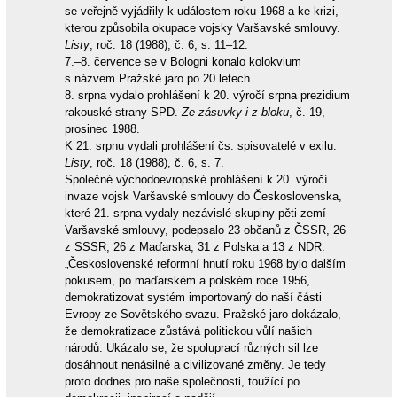
se veřejně vyjádřily k událostem roku 1968 a ke krizi,
kterou způsobila okupace vojsky Varšavské smlouvy.
Listy
, roč. 18 (1988), č. 6, s. 11–12.
7.–8. července se v Bologni konalo kolokvium
s názvem Pražské jaro po 20 letech.
8. srpna vydalo prohlášení k 20. výročí srpna prezidium
rakouské strany SPD.
Ze zásuvky i z bloku
, č. 19,
prosinec 1988.
K 21. srpnu vydali prohlášení čs. spisovatelé v exilu.
Listy
, roč. 18 (1988), č. 6, s. 7.
Společné východoevropské prohlášení k 20. výročí
invaze vojsk Varšavské smlouvy do Československa,
které 21. srpna vydaly nezávislé skupiny pěti zemí
Varšavské smlouvy, podepsalo 23 občanů z ČSSR, 26
z SSSR, 26 z Maďarska, 31 z Polska a 13 z NDR:
„Československé reformní hnutí roku 1968 bylo dalším
pokusem, po maďarském a polském roce 1956,
demokratizovat systém importovaný do naší části
Evropy ze Sovětského svazu. Pražské jaro dokázalo,
že demokratizace zůstává politickou vůlí našich
národů. Ukázalo se, že spoluprací různých sil lze
dosáhnout nenásilné a civilizované změny. Je tedy
proto dodnes pro naše společnosti, toužící po