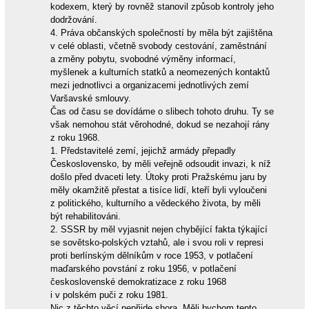
kodexem, který by rovněž stanovil způsob kontroly jeho
dodržování.
4. Práva občanských společností by měla být zajištěna
v celé oblasti, včetně svobody cestování, zaměstnání
a změny pobytu, svobodné výměny informací,
myšlenek a kulturních statků a neomezených kontaktů
mezi jednotlivci a organizacemi jednotlivých zemí
Varšavské smlouvy.
Čas od času se dovídáme o slibech tohoto druhu. Ty se
však nemohou stát věrohodné, dokud se nezahojí rány
z roku 1968.
1. Představitelé zemí, jejichž armády přepadly
Československo, by měli veřejně odsoudit invazi, k níž
došlo před dvaceti lety. Útoky proti Pražskému jaru by
měly okamžitě přestat a tisíce lidí, kteří byli vyloučeni
z politického, kulturního a vědeckého života, by měli
být rehabilitováni.
2. SSSR by měl vyjasnit nejen chybějící fakta týkající
se sovětsko-polských vztahů, ale i svou roli v represi
proti berlínským dělníkům v roce 1953, v potlačení
maďarského povstání z roku 1956, v potlačení
československé demokratizace z roku 1968
i v polském puči z roku 1981.
Nic z těchto věcí nepřijde shora. Měli bychom tento